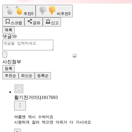
추천
0
비추천
0
스크랩
공유
신고
목록
댓글
59
사진첨부
등록
추천순
최신순
등록순
활기찬거미Q1817693
여름엔 역시 수박이죠

시원하게 잘라 먹으면 더위가 다 가시네요