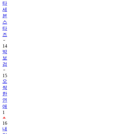
타
세
븐
스
타
즈
14
박
보
검
15
오
싹
한
연
애
1
16
내