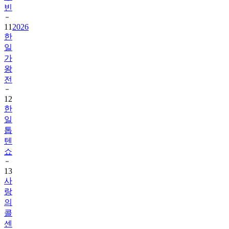
빈
11
2026
한
일
가
왕
전
12
한
일
톱
텐
쇼
13
사
랑
의
콜
센