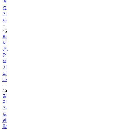
백
요
리
사
45
취
사
병,
전
설
이
되
다
46
길
치
라
도
괜
찮