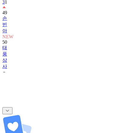
3
1
49
손
빈
아
NEW
50
태
풍
상
사