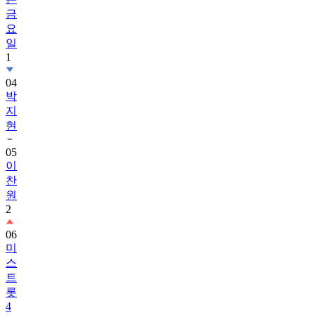
금
요
일
1
04
박
지
현
05
이
찬
원
2
06
미
스
트
롯
4