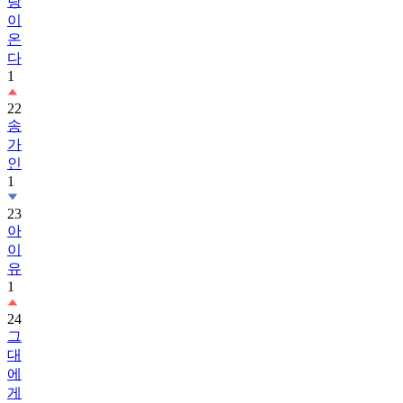
랑
이
온
다
1
22
송
가
인
1
23
아
이
유
1
24
그
대
에
게