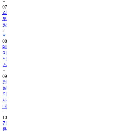
07
김
부
장
2
08
데
이
식
스
09
전
설
의
사
내
10
김
용