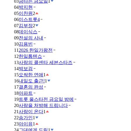
03
금타는 금요일
1
04
박지현
05
이찬원
2
06
미스트롯4
07
김부장
2
08
데이식스
09
전설의 사내
10
김용빈
11
2026 한일가왕전
12
한일톱텐쇼
13
사랑의 콜센타 세븐스타즈
14
박보검
15
오싹한 연애
1
16
내일도 출근!
1
17
결혼의 완성
18
아파트
19
트롯 올스타전 금요일 밤에
20
사랑을 처방해 드립니다
21
사랑이 온다
1
22
송가인
1
23
아이유
1
24
그대에게 드림
1