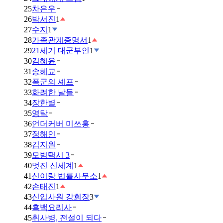
25
차은우
26
박서진
1
27
수지
1
28
가족관계증명서
1
29
21세기 대군부인
1
30
김혜윤
31
송혜교
32
폭군의 셰프
33
화려한 날들
34
장한별
35
영탁
36
언더커버 미쓰홍
37
정해인
38
김지원
39
모범택시 3
40
멋진 신세계
1
41
신이랑 법률사무소
1
42
손태진
1
43
신입사원 강회장
3
44
흑백요리사
45
취사병, 전설이 되다