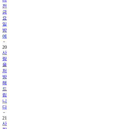
전
금
요
일
밤
에
20
사
랑
을
처
방
해
드
립
니
다
21
사