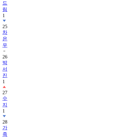
드
림
1
25
차
은
우
26
박
서
진
1
27
수
지
1
28
가
족