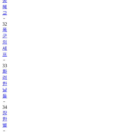
송
혜
교
32
폭
군
의
셰
프
33
화
려
한
날
들
34
장
한
별