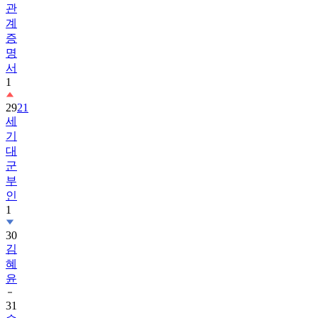
관
계
증
명
서
1
29
21
세
기
대
군
부
인
1
30
김
혜
윤
31