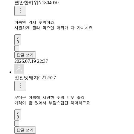
편안한키위N1804050
여름엔 역시 수박이죠

시원하게 잘라 먹으면 더위가 다 가시네요
0
답글 쓰기
2026.07.19 22:37
멋진멧돼지C212527
무더운 여름에 시원한 수박 너무 좋죠

가격이 좀 있어서 부담스럽긴 하더라구요
0
답글 쓰기