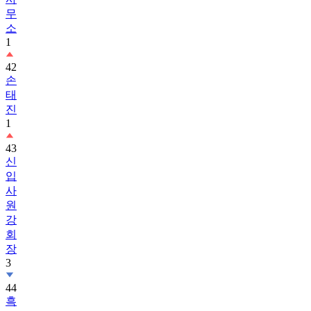
무
소
1
42
손
태
진
1
43
신
입
사
원
강
회
장
3
44
흑