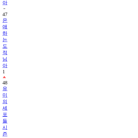
아
47
은
애
하
는
도
적
님
아
1
48
유
미
의
세
포
들
시
즌