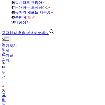
46
길치라도 괜찮아
47
은애하는 도적님아
1
48
유미의 세포들 시즌3
1
49
손빈아
NEW
50
태풍상사
궁금한 내용을 검색해보세요
01
임
즐겨찾기
영
전체
웅
인기글
공지
02
변
우
석
1
03
금
타
는