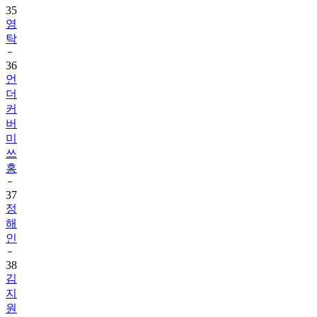
35
영
탁
36
언
더
커
버
미
쓰
홍
37
정
해
인
38
김
지
원