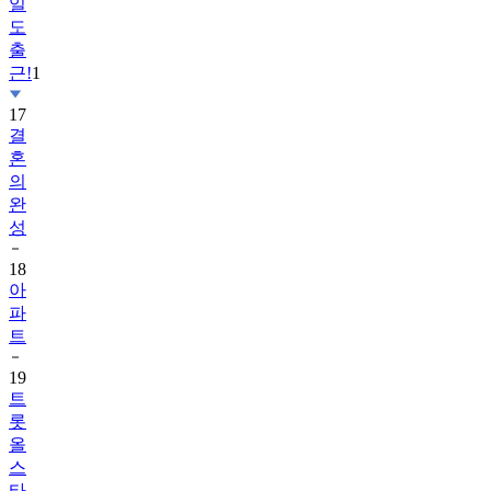
일
도
출
근!
1
17
결
혼
의
완
성
18
아
파
트
19
트
롯
올
스
타