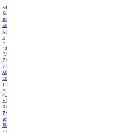
39
모
범
택
시
3
40
멋
진
신
세
계
1
41
신
이
랑
법
률
사