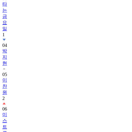
금
요
일
1
04
박
지
현
05
이
찬
원
2
06
미
스
트
롯
4