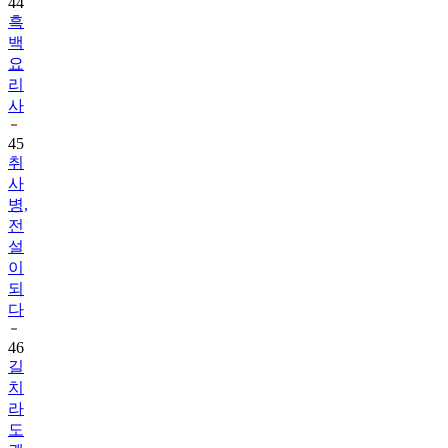
백
요
리
사
45
취
사
병,
전
설
이
되
다
46
길
치
라
도
괜
찮