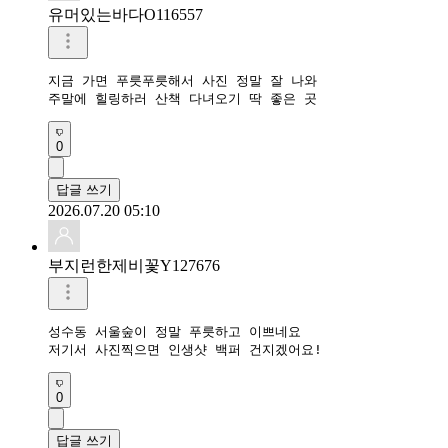
유머있는바다O116557
지금 가면 푸릇푸릇해서 사진 정말 잘 나와

주말에 힐링하러 산책 다녀오기 딱 좋은 곳
0
답글 쓰기
2026.07.20 05:10
부지런한제비꽃Y127676
성수동 서울숲이 정말 푸릇하고 이쁘네요

저기서 사진찍으면 인생샷 백퍼 건지겠어요!
0
답글 쓰기