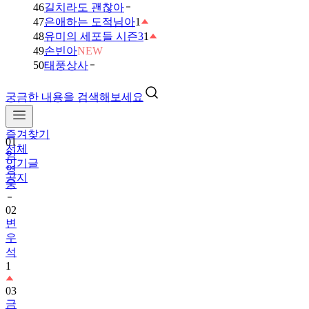
46
길치라도 괜찮아
47
은애하는 도적님아
1
48
유미의 세포들 시즌3
1
49
손빈아
NEW
50
태풍상사
궁금한 내용을 검색해보세요
01
임
즐겨찾기
영
전체
웅
인기글
공지
02
변
우
석
1
03
금
타
는