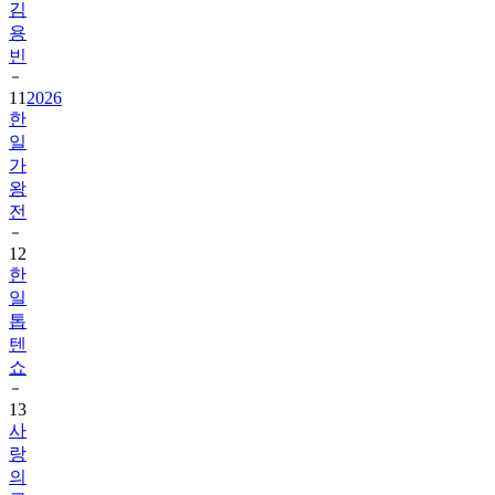
빈
11
2026
한
일
가
왕
전
12
한
일
톱
텐
쇼
13
사
랑
의
콜
센