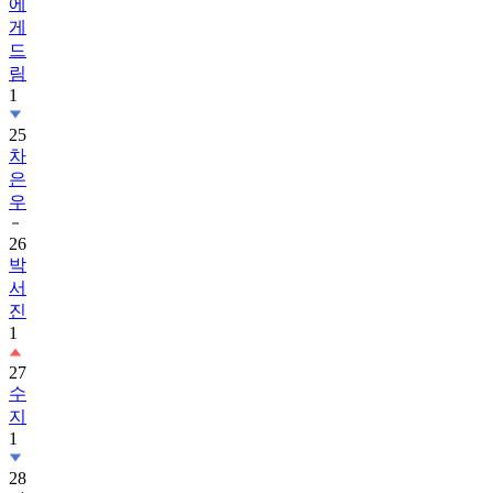
드
림
1
25
차
은
우
26
박
서
진
1
27
수
지
1
28
가
족