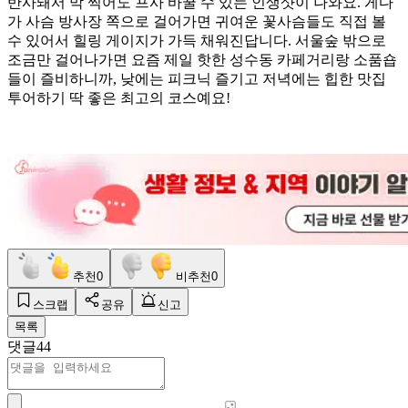
반사돼서 막 찍어도 프사 바꿀 수 있는 인생샷이 나와요. 게다
가 사슴 방사장 쪽으로 걸어가면 귀여운 꽃사슴들도 직접 볼
수 있어서 힐링 게이지가 가득 채워진답니다. 서울숲 밖으로
조금만 걸어나가면 요즘 제일 핫한 성수동 카페거리랑 소품숍
들이 즐비하니까, 낮에는 피크닉 즐기고 저녁에는 힙한 맛집
투어하기 딱 좋은 최고의 코스예요!
추천
0
비추천
0
스크랩
공유
신고
목록
댓글
44