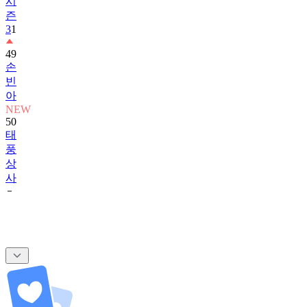
3
1
49
손
빈
아
NEW
50
태
풍
상
사