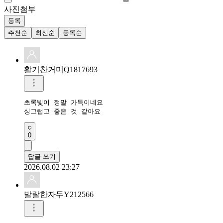
사진첨부
등록
추천순
최신순
등록순
활기찬거미Q1817693
초록빛이 정말 가득이네요

싱그럽고 좋은 것 같아요
0
답글 쓰기
2026.08.02 23:27
발랄한자두Y212566