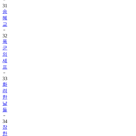
송
혜
교
32
폭
군
의
셰
프
33
화
려
한
날
들
34
장
한
별