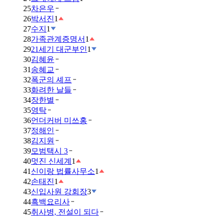
25
차은우
26
박서진
1
27
수지
1
28
가족관계증명서
1
29
21세기 대군부인
1
30
김혜윤
31
송혜교
32
폭군의 셰프
33
화려한 날들
34
장한별
35
영탁
36
언더커버 미쓰홍
37
정해인
38
김지원
39
모범택시 3
40
멋진 신세계
1
41
신이랑 법률사무소
1
42
손태진
1
43
신입사원 강회장
3
44
흑백요리사
45
취사병, 전설이 되다