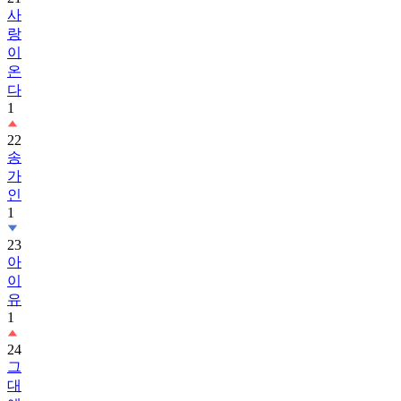
랑
이
온
다
1
22
송
가
인
1
23
아
이
유
1
24
그
대
에
게