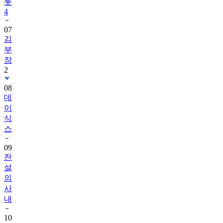
07
김
부
장
2
08
데
이
식
스
09
전
설
의
사
내
10
김
용