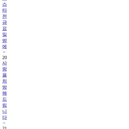
전
금
요
일
밤
에
20
사
랑
을
처
방
해
드
립
니
다
21
사