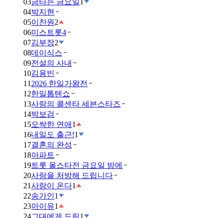
03
금타는 금요일
1
04
박지현
05
이찬원
2
06
미스트롯4
07
김부장
2
08
데이식스
09
전설의 사내
10
김용빈
11
2026 한일가왕전
12
한일톱텐쇼
13
사랑의 콜센타 세븐스타즈
14
박보검
15
오싹한 연애
1
16
내일도 출근!
1
17
결혼의 완성
18
아파트
19
트롯 올스타전 금요일 밤에
20
사랑을 처방해 드립니다
21
사랑이 온다
1
22
송가인
1
23
아이유
1
24
그대에게 드림
1