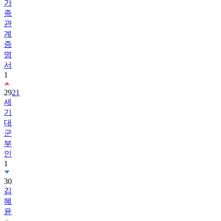
관
계
증
명
서
1
29
21
세
기
대
군
부
인
1
30
김
혜
윤
31