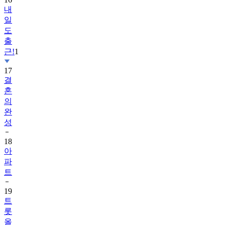
일
도
출
근!
1
17
결
혼
의
완
성
18
아
파
트
19
트
롯
올
스
타