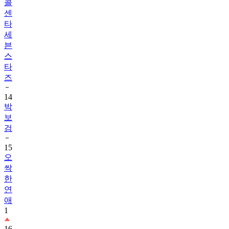
타
세
븐
스
타
즈
14
박
보
검
15
오
싹
한
연
애
1
16
내