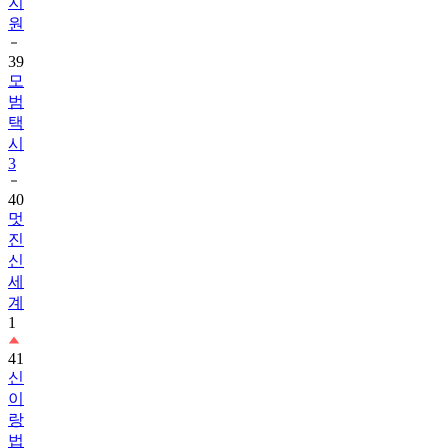
39
모
범
택
시
3
40
멋
진
신
세
계
1
41
신
이
랑
법
률
사