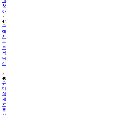
아
47
은
애
하
는
도
적
님
아
1
48
유
미
의
세
포
들
시
즌