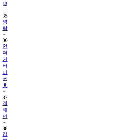
35
영
탁
36
언
더
커
버
미
쓰
홍
37
정
해
인
38
김
지
원