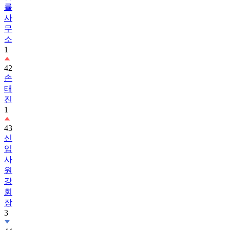
무
소
1
42
손
태
진
1
43
신
입
사
원
강
회
장
3
44
흑