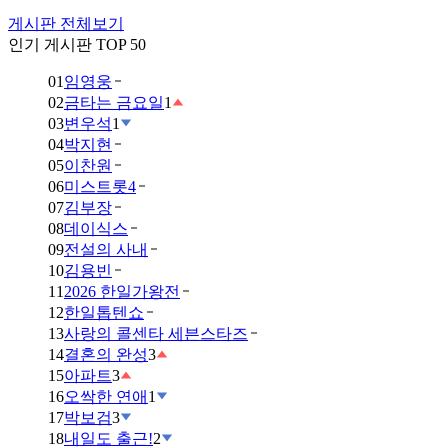
게시판 전체보기
인기 게시판 TOP 50
01
임영웅
02
금타는 금요일
1
03
변우석
1
04
박지현
05
이찬원
06
미스트롯4
07
김부장
08
데이식스
09
전설의 사내
10
김용빈
11
2026 한일가왕전
12
한일톱텐쇼
13
사랑의 콜센타 세븐스타즈
14
결혼의 완성
3
15
아파트
3
16
오싹한 연애
1
17
박보검
3
18
내일도 출근!
2