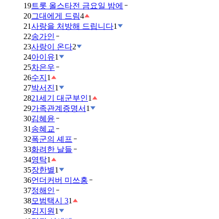
19
트롯 올스타전 금요일 밤에
20
그대에게 드림
4
21
사랑을 처방해 드립니다
1
22
송가인
23
사랑이 온다
2
24
아이유
1
25
차은우
26
수지
1
27
박서진
1
28
21세기 대군부인
1
29
가족관계증명서
1
30
김혜윤
31
송혜교
32
폭군의 셰프
33
화려한 날들
34
영탁
1
35
장한별
1
36
언더커버 미쓰홍
37
정해인
38
모범택시 3
1
39
김지원
1