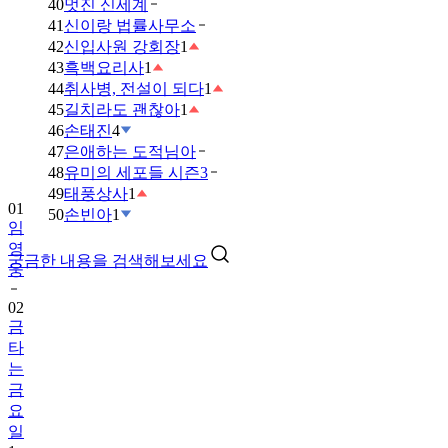
40
멋진 신세계
41
신이랑 법률사무소
42
신입사원 강회장
1
43
흑백요리사
1
44
취사병, 전설이 되다
1
45
길치라도 괜찮아
1
46
손태진
4
47
은애하는 도적님아
48
유미의 세포들 시즌3
49
태풍상사
1
01
50
손빈아
1
임
영
궁금한 내용을 검색해보세요
웅
02
금
타
는
금
요
일