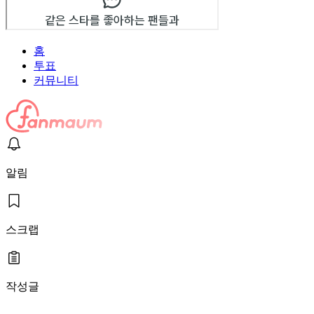
홈
투표
커뮤니티
알림
스크랩
작성글