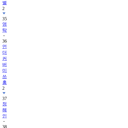
35
영
탁
36
언
더
커
버
미
쓰
홍
2
37
정
해
인
38
김
지