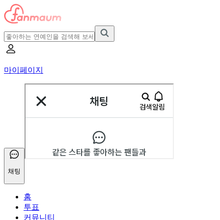
마이페이지
채팅
홈
투표
커뮤니티