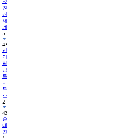
신
세
계
5
42
신
이
랑
법
률
사
무
소
2
43
손
태
진
1
44