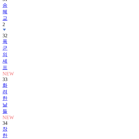
혜
교
2
32
폭
군
의
셰
프
NEW
33
화
려
한
날
들
NEW
34
장
한
별
2