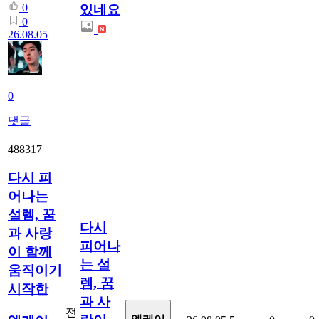
0
있네요
0
26.08.05
0
댓글
488317
다시 피
어나는
설렘, 꿈
다시
과 사랑
피어나
이 함께
는 설
움직이기
렘, 꿈
시작한
과 사
전