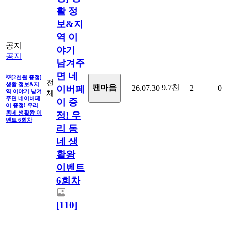
활 정
보&지
역 이
공지
야기
공지
남겨주
면 네
💡[2천원 증정]
전
생활 정보&지
9.7천
팬마음ㅤ
26.07.30
2
0
이버페
역 이야기 남겨
체
주면 네이버페
이 증
이 증정! 우리
동네 생활왕 이
정! 우
벤트 6회차
리 동
네 생
활왕
이벤트
6회차
[110]