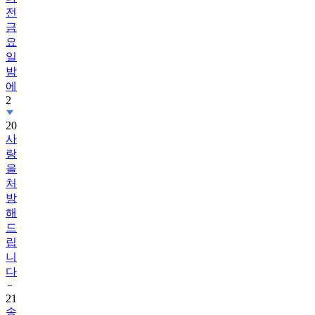
금
요
일
밤
에
2
20
사
랑
을
처
방
해
드
립
니
다
21
송
가