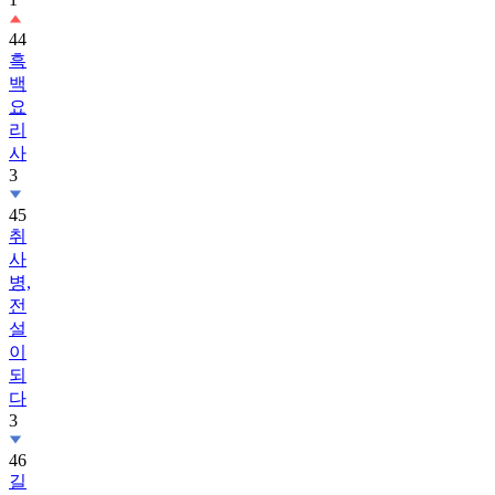
흑
백
요
리
사
3
45
취
사
병,
전
설
이
되
다
3
46
길
치
라