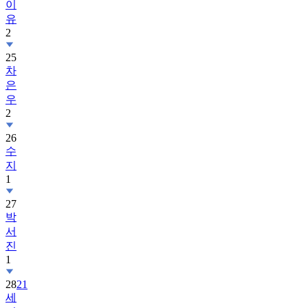
2
25
차
은
우
2
26
수
지
1
27
박
서
진
1
28
21
세
기
대