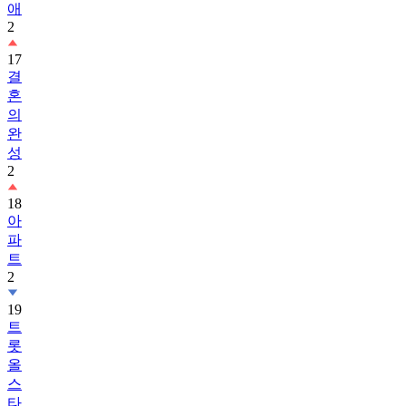
17
결
혼
의
완
성
2
18
아
파
트
2
19
트
롯
올
스
타
전