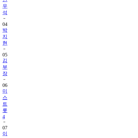
석
04
박
지
현
05
김
부
장
06
미
스
트
롯
4
07
이
찬
원