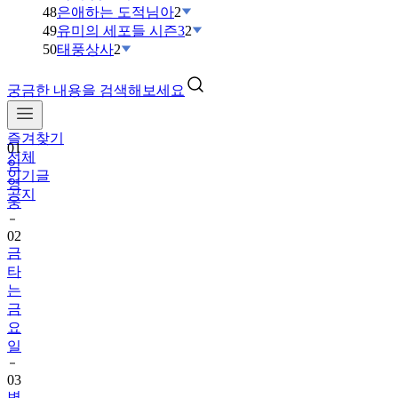
48
은애하는 도적님아
2
49
유미의 세포들 시즌3
2
50
태풍상사
2
궁금한 내용을 검색해보세요
01
임
즐겨찾기
영
전체
웅
인기글
공지
02
금
타
는
금
요
일
03
변
우