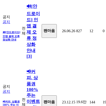
🔊[안
드로이
공지
드] 인
공지
앱 결
전
팬마음ㅤ
26.06.26
827
12
0
제 오
🔊[안드로이드]
체
인앱 결제 오류
류 정
정상화 안내
상화
안내
[3]
📢커
피, 상
품권
공지
100%
공지
주는
전
이벤트
19.6만
팬마음
📢커피, 상품권
23.12.15
144
1
체
100% 주는 이