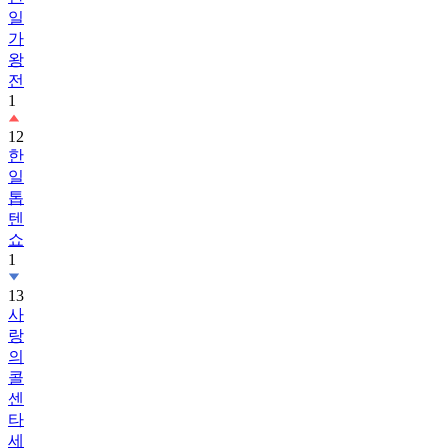
가
왕
전
1
12
한
일
톱
텐
쇼
1
13
사
랑
의
콜
센
타
세
븐
스