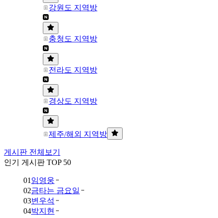
강원도 지역방
충청도 지역방
전라도 지역방
경상도 지역방
제주/해외 지역방
게시판 전체보기
인기 게시판 TOP 50
01
임영웅
02
금타는 금요일
03
변우석
04
박지현