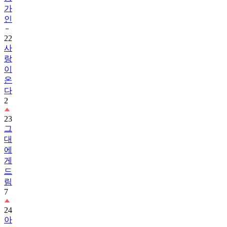
인
22
사
랑
이
온
다
2
23
그
대
에
게
드
림
7
24
아
이
유