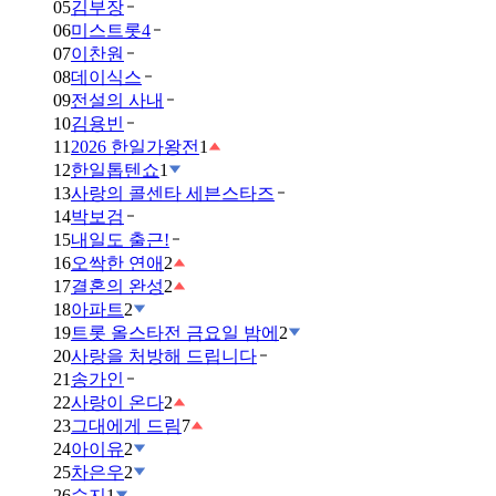
05
김부장
06
미스트롯4
07
이찬원
08
데이식스
09
전설의 사내
10
김용빈
11
2026 한일가왕전
1
12
한일톱텐쇼
1
13
사랑의 콜센타 세븐스타즈
14
박보검
15
내일도 출근!
16
오싹한 연애
2
17
결혼의 완성
2
18
아파트
2
19
트롯 올스타전 금요일 밤에
2
20
사랑을 처방해 드립니다
21
송가인
22
사랑이 온다
2
23
그대에게 드림
7
24
아이유
2
25
차은우
2
26
수지
1