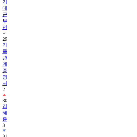
군
부
인
29
가
족
관
계
증
명
서
2
30
김
혜
윤
3
31
송