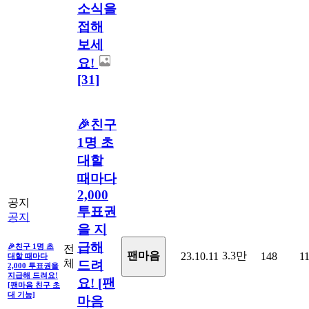
소식을
접해
보세
요!
[31]
🎉친구
1명 초
대할
때마다
2,000
공지
투표권
공지
을 지
급해
🎉친구 1명 초
전
3.3만
팬마음
23.10.11
148
1
대할 때마다
체
드려
2,000 투표권을
지급해 드려요!
요! [팬
[팬마음 친구 초
대 기능]
마음