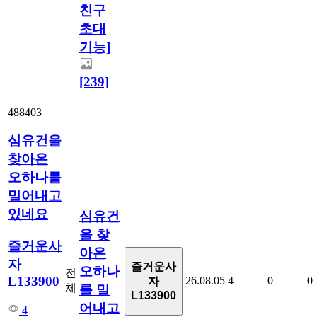
친구
초대
기능]
[239]
488403
심유건을
찾아온
오하나를
밀어내고
있네요
심유건
을 찾
즐거운사
아온
자
즐거운사
오하나
전
L133900
26.08.05
4
0
0
자
체
를 밀
L133900
어내고
4