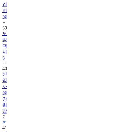
원
39
모
범
택
시
3
40
신
입
사
원
강
회
장
7
41
멋
진