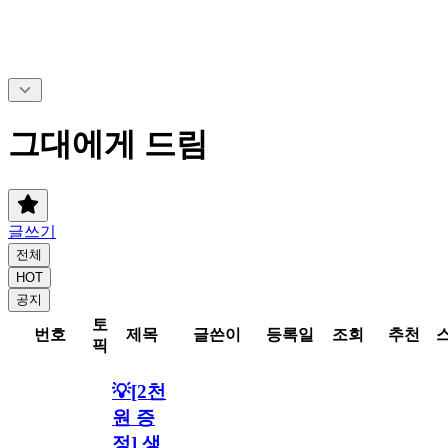
그대에게 드림
글쓰기
전체
HOT
공지
토
번호
제목
글쓴이
등록일
조회
추천
픽
💡[2천
원 증
정] 생