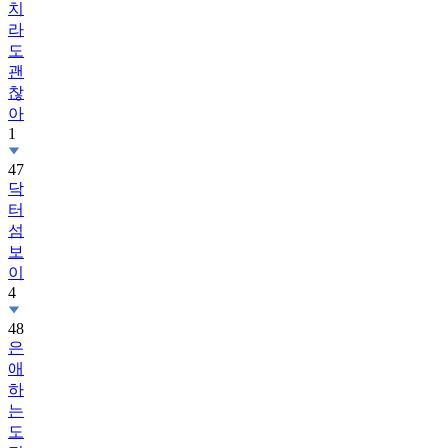
도
괜
찮
아
1
47
닥
터
섬
보
이
4
48
은
애
하
는
도
적
님