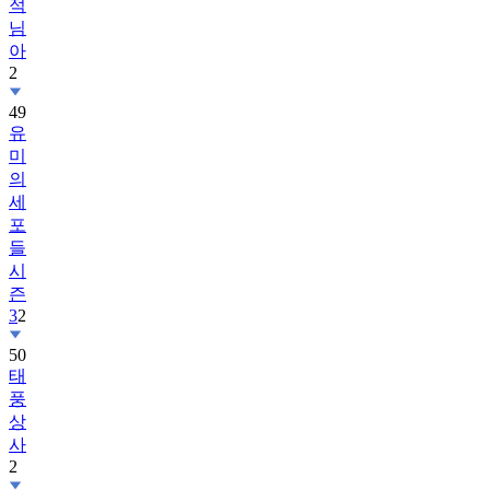
아
2
49
유
미
의
세
포
들
시
즌
3
2
50
태
풍
상
사
2