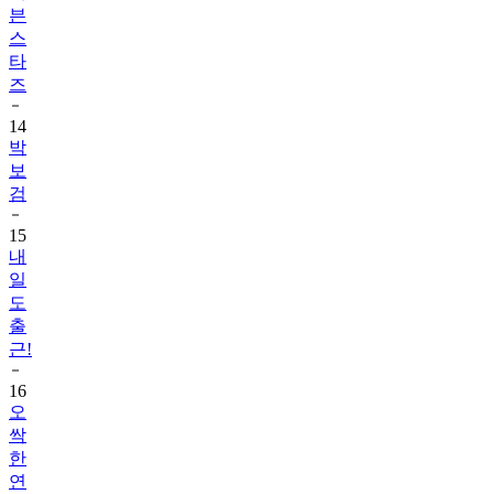
타
즈
14
박
보
검
15
내
일
도
출
근!
16
오
싹
한
연
애
2