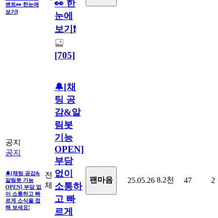
👀 한
벤트👀 한눈에
보기❗
눈에
보기❗
[705]
🔔[채
팅 공
감&알
림봇
기능
공지
OPEN]
공지
부담
없이
🔔[채팅 공감&
전
8.2천
팬마음
25.05.26
47
2
알림봇 기능
체
소통하
OPEN] 부담 없
이 소통하고 빠
고 빠
르게 소식을 접
해 보세요!
르게