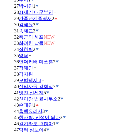
27
박서진
1
28
21세기 대군부인
29
가족관계증명서
2
30
김혜윤
3
31
송혜교
2
32
폭군의 셰프
NEW
33
화려한 날들
NEW
34
장한별
2
35
영탁
36
언더커버 미쓰홍
2
37
정해인
38
김지원
39
모범택시 3
40
신입사원 강회장
7
41
멋진 신세계
5
42
신이랑 법률사무소
2
43
손태진
1
44
흑백요리사
3
45
취사병, 전설이 되다
3
46
길치라도 괜찮아
1
47
닥터 섬보이
4