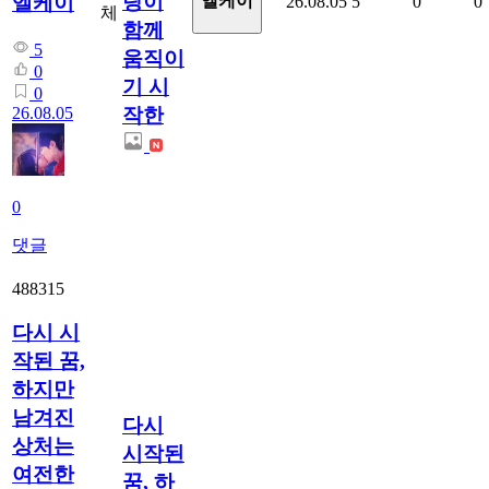
랑이
엘케이
엘케이
26.08.05
5
0
0
체
함께
5
움직이
0
기 시
0
26.08.05
작한
0
댓글
488315
다시 시
작된 꿈,
하지만
남겨진
다시
상처는
시작된
여전한
꿈, 하