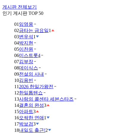
게시판 전체보기
인기 게시판 TOP 50
01
임영웅
02
금타는 금요일
1
03
변우석
1
04
박지현
05
이찬원
06
미스트롯4
07
김부장
08
데이식스
09
전설의 사내
10
김용빈
11
2026 한일가왕전
12
한일톱텐쇼
13
사랑의 콜센타 세븐스타즈
14
결혼의 완성
3
15
아파트
3
16
오싹한 연애
1
17
박보검
3
18
내일도 출근!
2