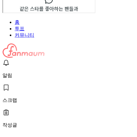
홈
투표
커뮤니티
알림
스크랩
작성글