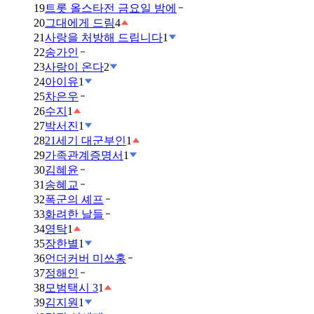
19
트롯 올스타전 금요일 밤에
20
그대에게 드림
4
21
사랑을 처방해 드립니다
1
22
송가인
23
사랑이 온다
2
24
아이유
1
25
차은우
26
수지
1
27
박서진
1
28
21세기 대군부인
1
29
가족관계증명서
1
30
김혜윤
31
송혜교
32
폭군의 셰프
33
화려한 날들
34
영탁
1
35
장한별
1
36
언더커버 미쓰홍
37
정해인
38
모범택시 3
1
39
김지원
1