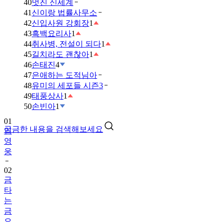
40
멋진 신세계
41
신이랑 법률사무소
42
신입사원 강회장
1
43
흑백요리사
1
44
취사병, 전설이 되다
1
45
길치라도 괜찮아
1
46
손태진
4
47
은애하는 도적님아
48
유미의 세포들 시즌3
49
태풍상사
1
01
50
손빈아
1
임
영
궁금한 내용을 검색해보세요
웅
02
금
타
는
금
요
일