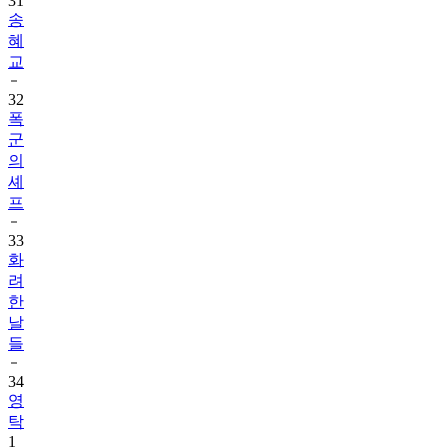
31
송
혜
교
32
폭
군
의
셰
프
33
화
려
한
날
들
34
영
탁
1