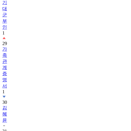
기
대
군
부
인
1
29
가
족
관
계
증
명
서
1
30
김
혜
윤