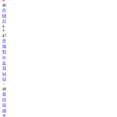
46
손
태
진
4
47
은
애
하
는
도
적
님
아
48
유
미
의
세
포