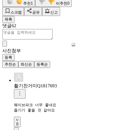
추천
1
비추천
0
스크랩
공유
신고
목록
댓글
62
사진첨부
등록
추천순
최신순
등록순
활기찬거미Q1817693
웨이브파크 너무 좋네요

즐기기 좋을 것 같아요
0