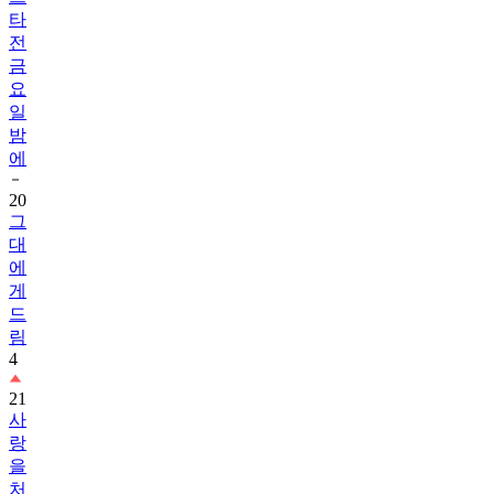
타
전
금
요
일
밤
에
20
그
대
에
게
드
림
4
21
사
랑
을
처