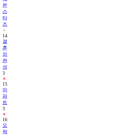
븐
스
타
즈
14
결
혼
의
완
성
3
15
아
파
트
3
16
오
싹