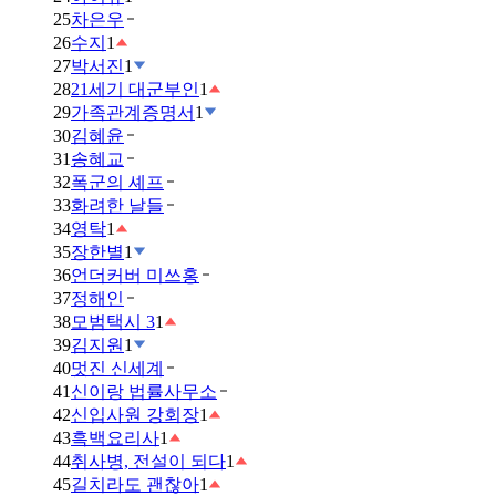
25
차은우
26
수지
1
27
박서진
1
28
21세기 대군부인
1
29
가족관계증명서
1
30
김혜윤
31
송혜교
32
폭군의 셰프
33
화려한 날들
34
영탁
1
35
장한별
1
36
언더커버 미쓰홍
37
정해인
38
모범택시 3
1
39
김지원
1
40
멋진 신세계
41
신이랑 법률사무소
42
신입사원 강회장
1
43
흑백요리사
1
44
취사병, 전설이 되다
1
45
길치라도 괜찮아
1