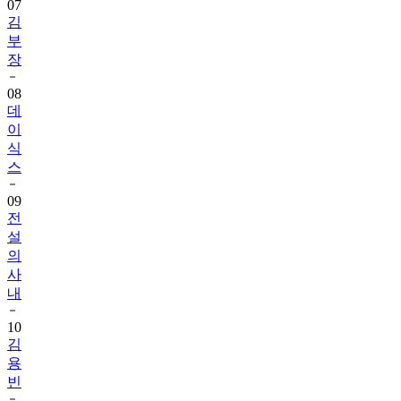
07
김
부
장
08
데
이
식
스
09
전
설
의
사
내
10
김
용
빈