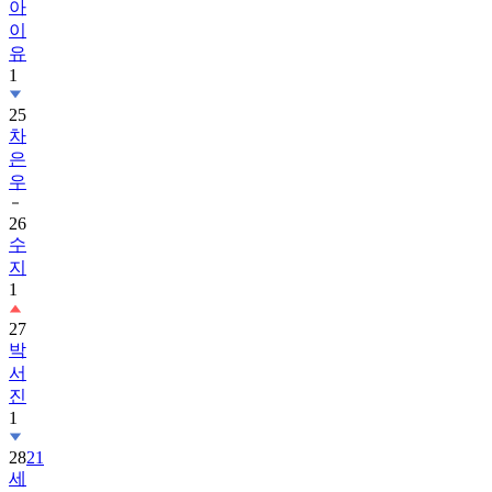
아
이
유
1
25
차
은
우
26
수
지
1
27
박
서
진
1
28
21
세