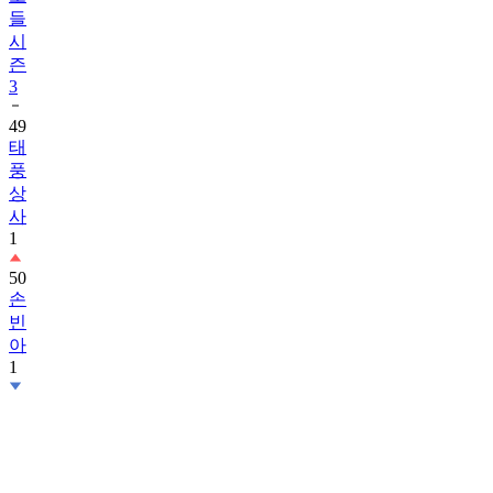
들
시
즌
3
49
태
풍
상
사
1
50
손
빈
아
1