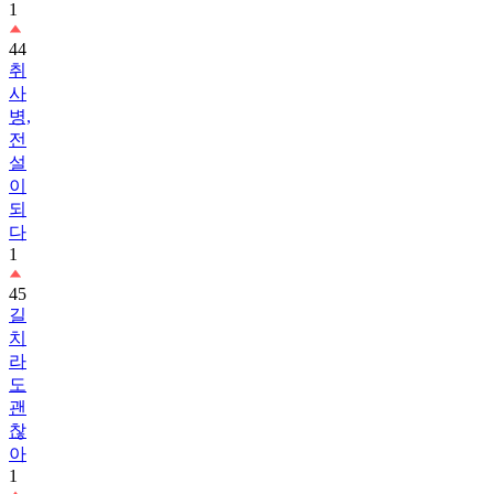
1
44
취
사
병,
전
설
이
되
다
1
45
길
치
라
도
괜
찮
아
1