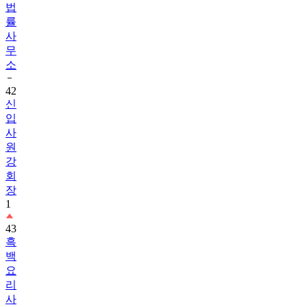
법
률
사
무
소
42
신
입
사
원
강
회
장
1
43
흑
백
요
리
사