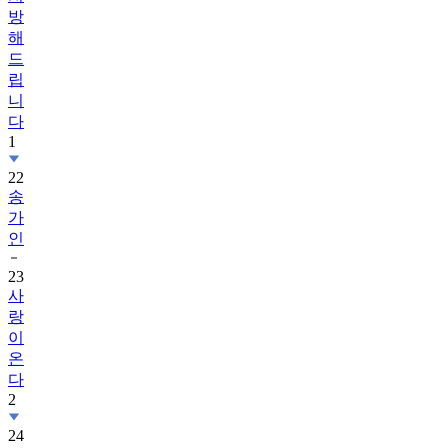
방
해
드
립
니
다
1
22
송
가
인
23
사
랑
이
온
다
2
24