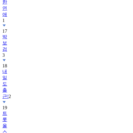
한
연
애
1
17
박
보
검
3
18
내
일
도
출
근!
2
19
트
롯
올
스