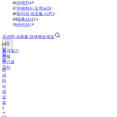
46
손태진
4
47
은애하는 도적님아
48
유미의 세포들 시즌3
49
태풍상사
1
50
손빈아
1
궁금한 내용을 검색해보세요
01
임
즐겨찾기
영
전체
웅
인기글
공지
02
금
타
는
금
요
일
1