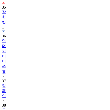
35
장
한
별
1
36
언
더
커
버
미
쓰
홍
37
정
해
인
38
모