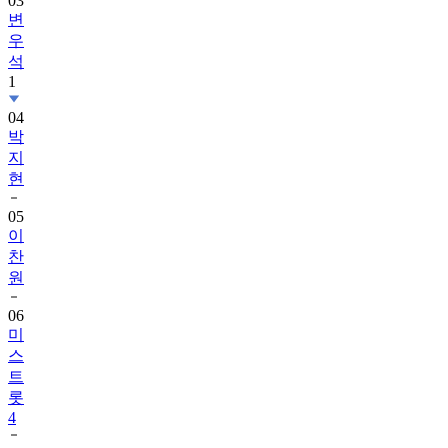
03
변
우
석
1
04
박
지
현
05
이
찬
원
06
미
스
트
롯
4