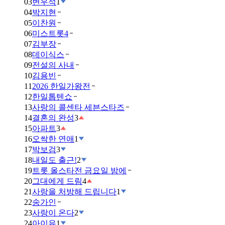
03
변우석
1
04
박지현
05
이찬원
06
미스트롯4
07
김부장
08
데이식스
09
전설의 사내
10
김용빈
11
2026 한일가왕전
12
한일톱텐쇼
13
사랑의 콜센타 세븐스타즈
14
결혼의 완성
3
15
아파트
3
16
오싹한 연애
1
17
박보검
3
18
내일도 출근!
2
19
트롯 올스타전 금요일 밤에
20
그대에게 드림
4
21
사랑을 처방해 드립니다
1
22
송가인
23
사랑이 온다
2
24
아이유
1