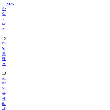
11
2026
한
일
가
왕
전
12
한
일
톱
텐
쇼
13
사
랑
의
콜
센
타
세