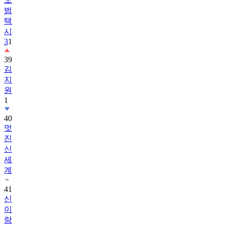
범
택
시
3
1
39
김
지
원
1
40
멋
진
신
세
계
41
신
이
랑