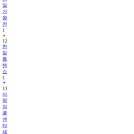
일
가
왕
전
1
12
한
일
톱
텐
쇼
1
13
사
랑
의
콜
센
타
세