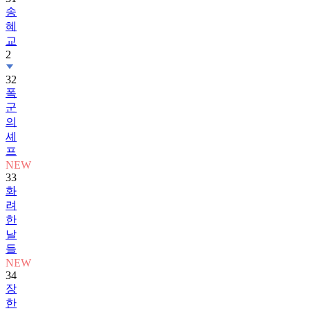
송
혜
교
2
32
폭
군
의
셰
프
NEW
33
화
려
한
날
들
NEW
34
장
한