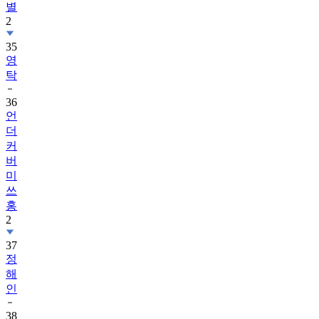
별
2
35
영
탁
36
언
더
커
버
미
쓰
홍
2
37
정
해
인
38