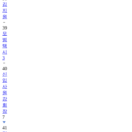
김
지
원
39
모
범
택
시
3
40
신
입
사
원
강
회
장
7
41