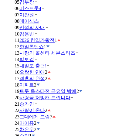
05
김부장
06
미스트롯4
07
이찬원
08
데이식스
09
전설의 사내
10
김용빈
11
2026 한일가왕전
1
12
한일톱텐쇼
1
13
사랑의 콜센타 세븐스타즈
14
박보검
15
내일도 출근!
16
오싹한 연애
2
17
결혼의 완성
2
18
아파트
2
19
트롯 올스타전 금요일 밤에
2
20
사랑을 처방해 드립니다
21
송가인
22
사랑이 온다
2
23
그대에게 드림
7
24
아이유
2
25
차은우
2
26
수지
1