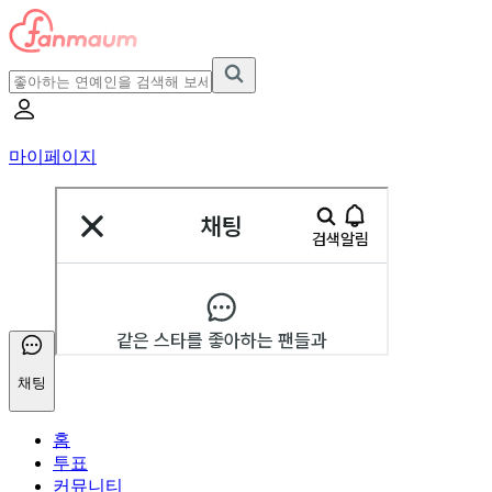
마이페이지
채팅
홈
투표
커뮤니티