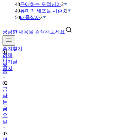
48
은애하는 도적님아
2
49
유미의 세포들 시즌3
2
50
태풍상사
2
궁금한 내용을 검색해보세요
즐겨찾기
01
전체
임
인기글
영
공지
웅
02
금
타
는
금
요
일
03
변