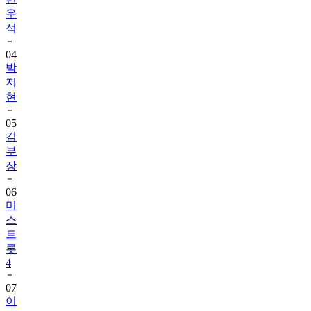
우
석
04
박
지
현
05
김
부
장
06
미
스
트
롯
4
07
이