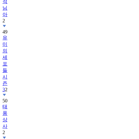
적
님
아
2
49
유
미
의
세
포
들
시
즌
3
2
50
태
풍
상
사
2