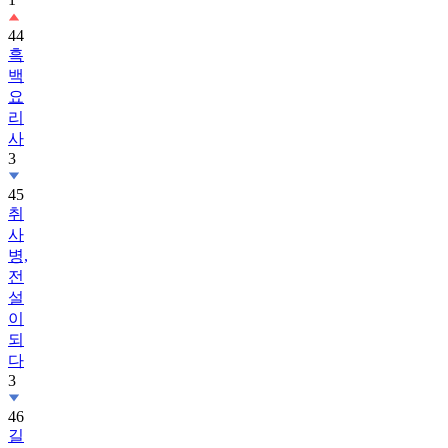
44
흑
백
요
리
사
3
45
취
사
병,
전
설
이
되
다
3
46
길