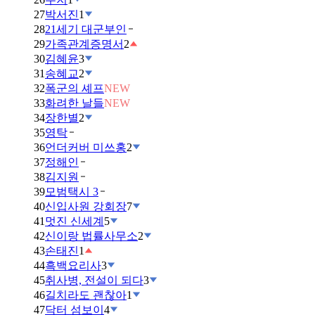
27
박서진
1
28
21세기 대군부인
29
가족관계증명서
2
30
김혜윤
3
31
송혜교
2
32
폭군의 셰프
NEW
33
화려한 날들
NEW
34
장한별
2
35
영탁
36
언더커버 미쓰홍
2
37
정해인
38
김지원
39
모범택시 3
40
신입사원 강회장
7
41
멋진 신세계
5
42
신이랑 법률사무소
2
43
손태진
1
44
흑백요리사
3
45
취사병, 전설이 되다
3
46
길치라도 괜찮아
1
47
닥터 섬보이
4