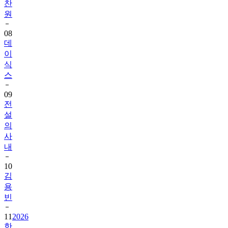
찬
원
08
데
이
식
스
09
전
설
의
사
내
10
김
용
빈
11
2026
한