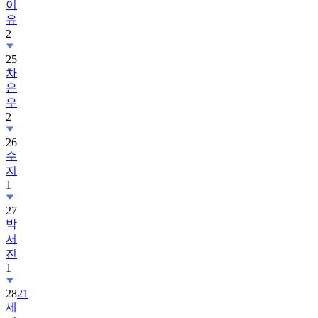
이
유
2
25
차
은
우
2
26
수
지
1
27
박
서
진
1
28
21
세