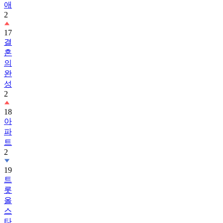
애
2
17
결
혼
의
완
성
2
18
아
파
트
2
19
트
롯
올
스
타