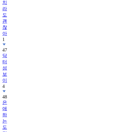
치
라
도
괜
찮
아
1
47
닥
터
섬
보
이
4
48
은
애
하
는
도