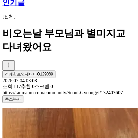
인기글
[
전체
]
비오는날 부모님과 별미지교
다녀왔어요
경쾌한포인세티아O129089
2026.07.04 03:08
조회
117
추천
0
스크랩
0
https://fanmaum.com/community/Seoul-Gyeonggi/132403607
주소복사