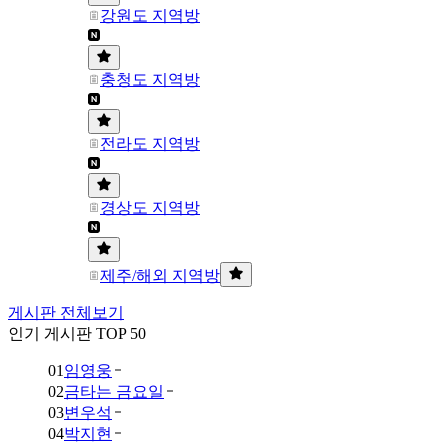
강원도 지역방
충청도 지역방
전라도 지역방
경상도 지역방
제주/해외 지역방
게시판 전체보기
인기 게시판 TOP 50
01
임영웅
02
금타는 금요일
03
변우석
04
박지현