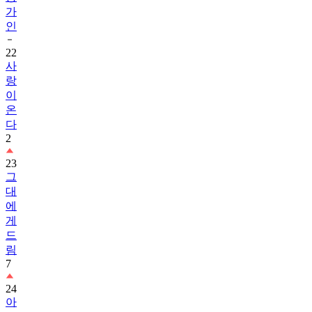
가
인
22
사
랑
이
온
다
2
23
그
대
에
게
드
림
7
24
아