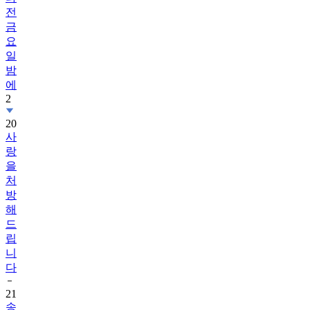
전
금
요
일
밤
에
2
20
사
랑
을
처
방
해
드
립
니
다
21
송