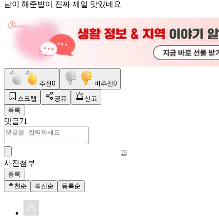
남이 해준밥이 진짜 제일 맛있네요
추천
0
비추천
0
스크랩
공유
신고
목록
댓글
71
사진첨부
등록
추천순
최신순
등록순