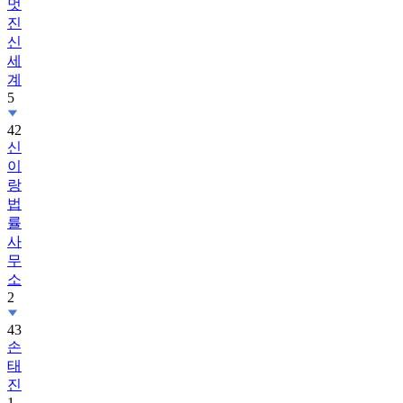
멋
진
신
세
계
5
42
신
이
랑
법
률
사
무
소
2
43
손
태
진
1