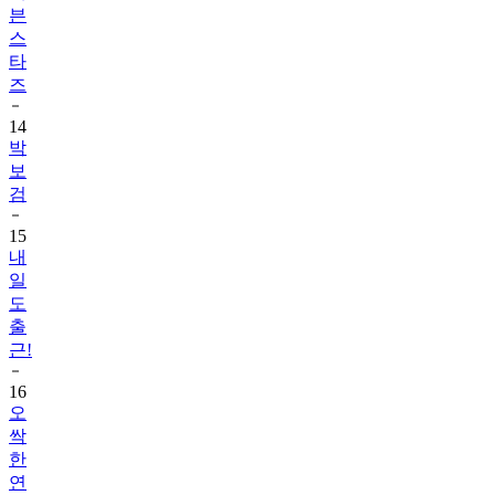
븐
스
타
즈
14
박
보
검
15
내
일
도
출
근!
16
오
싹
한
연