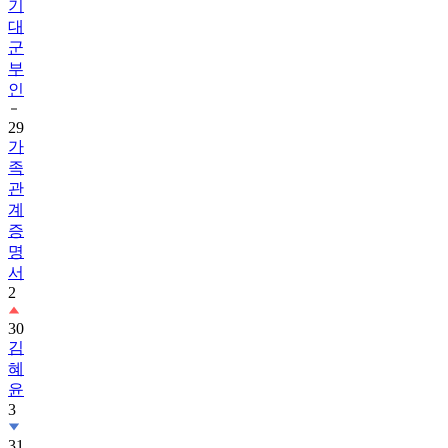
기
대
군
부
인
29
가
족
관
계
증
명
서
2
30
김
혜
윤
3
31