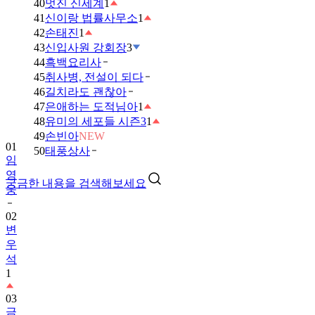
40
멋진 신세계
1
41
신이랑 법률사무소
1
42
손태진
1
43
신입사원 강회장
3
44
흑백요리사
45
취사병, 전설이 되다
46
길치라도 괜찮아
47
은애하는 도적님아
1
48
유미의 세포들 시즌3
1
49
손빈아
NEW
01
50
태풍상사
임
영
궁금한 내용을 검색해보세요
웅
02
변
우
석
1
03
금