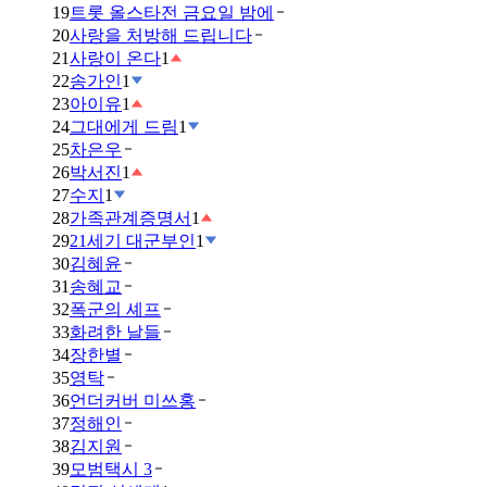
19
트롯 올스타전 금요일 밤에
20
사랑을 처방해 드립니다
21
사랑이 온다
1
22
송가인
1
23
아이유
1
24
그대에게 드림
1
25
차은우
26
박서진
1
27
수지
1
28
가족관계증명서
1
29
21세기 대군부인
1
30
김혜윤
31
송혜교
32
폭군의 셰프
33
화려한 날들
34
장한별
35
영탁
36
언더커버 미쓰홍
37
정해인
38
김지원
39
모범택시 3