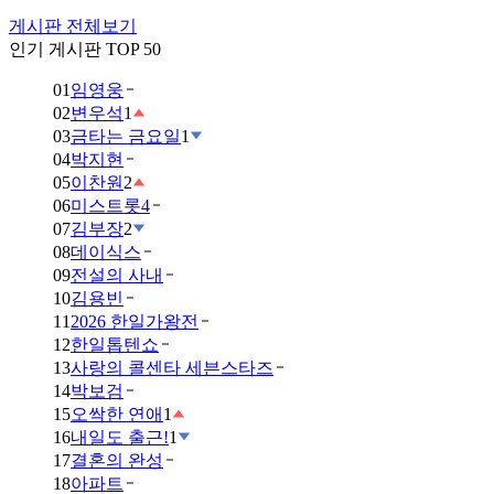
게시판 전체보기
인기 게시판 TOP 50
01
임영웅
02
변우석
1
03
금타는 금요일
1
04
박지현
05
이찬원
2
06
미스트롯4
07
김부장
2
08
데이식스
09
전설의 사내
10
김용빈
11
2026 한일가왕전
12
한일톱텐쇼
13
사랑의 콜센타 세븐스타즈
14
박보검
15
오싹한 연애
1
16
내일도 출근!
1
17
결혼의 완성
18
아파트