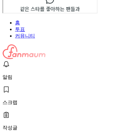
홈
투표
커뮤니티
알림
스크랩
작성글