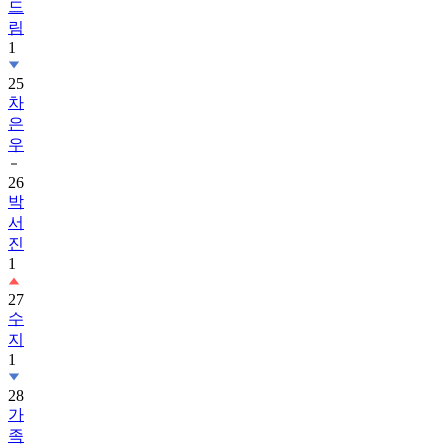
드
림
1
25
차
은
우
26
박
서
진
1
27
수
지
1
28
가
족