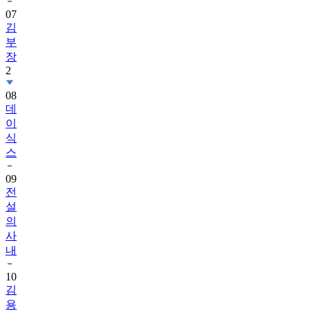
07
김
부
장
2
08
데
이
식
스
09
전
설
의
사
내
10
김
용