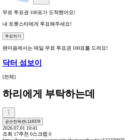
무료 투표권
100
표
가 도착했어요!
내 트롯스타에게 투표해주세요!
투표하기
팬마음에서는
매일
무료 투표권
100
표를 드려요!
닥터 섬보이
[
전체
]
하리에게 부탁하는데
공손한목련L118378
2026.07.01 10:41
조회
17
추천
0
스크랩
0