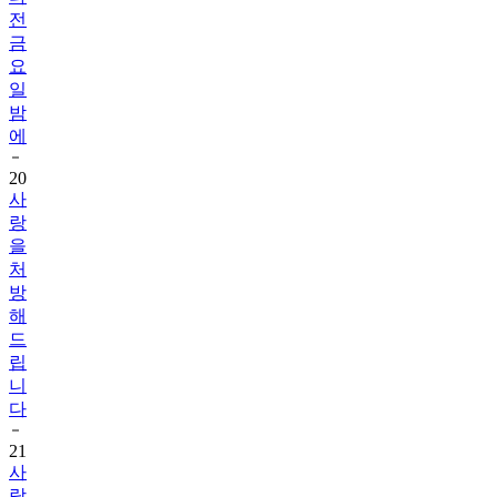
전
금
요
일
밤
에
20
사
랑
을
처
방
해
드
립
니
다
21
사
랑