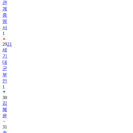
관
계
증
명
서
1
29
21
세
기
대
군
부
인
1
30
김
혜
윤
31
송