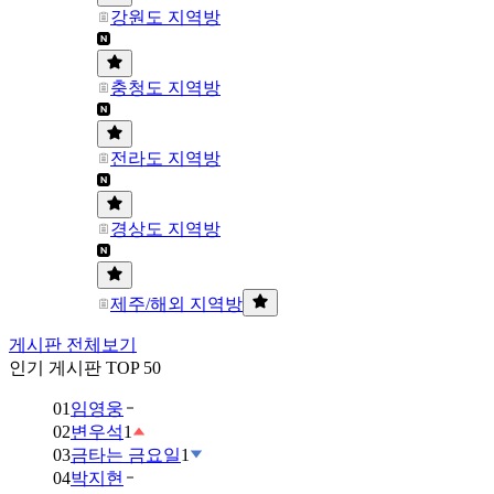
강원도 지역방
충청도 지역방
전라도 지역방
경상도 지역방
제주/해외 지역방
게시판 전체보기
인기 게시판 TOP 50
01
임영웅
02
변우석
1
03
금타는 금요일
1
04
박지현