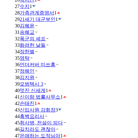
27
수지
1
28
가족관계증명서
1
29
21세기 대군부인
1
30
김혜윤
31
송혜교
32
폭군의 셰프
33
화려한 날들
34
장한별
35
영탁
36
언더커버 미쓰홍
37
정해인
38
김지원
39
모범택시 3
40
멋진 신세계
1
41
신이랑 법률사무소
1
42
손태진
1
43
신입사원 강회장
3
44
흑백요리사
45
취사병, 전설이 되다
46
길치라도 괜찮아
47
은애하는 도적님아
1