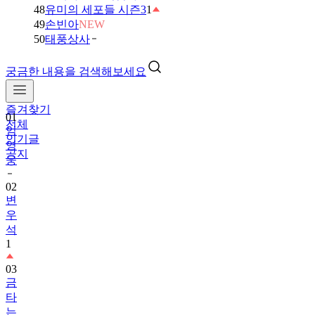
48
유미의 세포들 시즌3
1
49
손빈아
NEW
50
태풍상사
궁금한 내용을 검색해보세요
즐겨찾기
01
전체
임
인기글
영
공지
웅
02
변
우
석
1
03
금
타
는