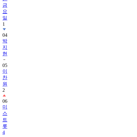
금
요
일
1
04
박
지
현
05
이
찬
원
2
06
미
스
트
롯
4