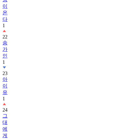
이
온
다
1
22
송
가
인
1
23
아
이
유
1
24
그
대
에
게