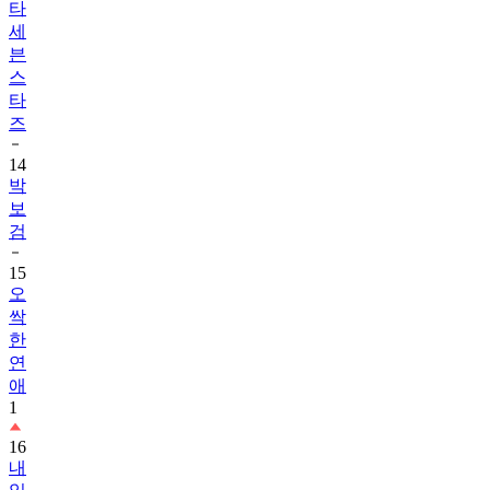
타
세
븐
스
타
즈
14
박
보
검
15
오
싹
한
연
애
1
16
내