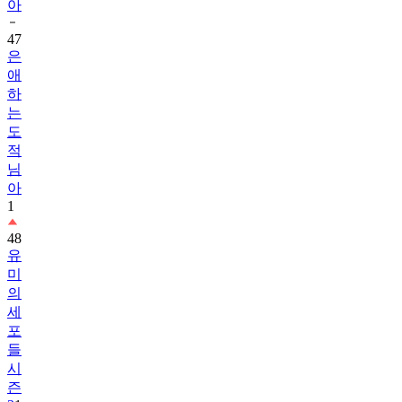
아
47
은
애
하
는
도
적
님
아
1
48
유
미
의
세
포
들
시
즌