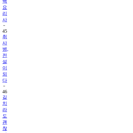
백
요
리
사
45
취
사
병,
전
설
이
되
다
46
길
치
라
도
괜
찮