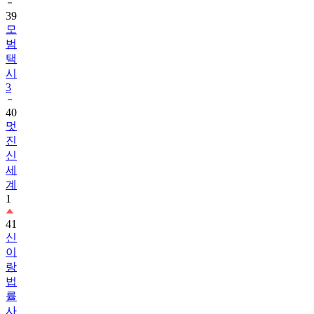
39
모
범
택
시
3
40
멋
진
신
세
계
1
41
신
이
랑
법
률
사