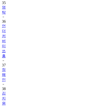
35
영
탁
36
언
더
커
버
미
쓰
홍
37
정
해
인
38
김
지
원