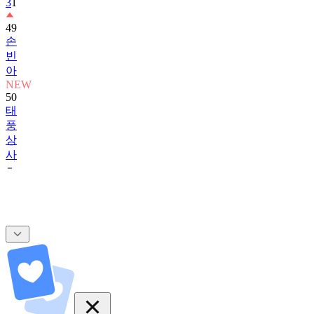
3
1
49
손
빈
아
NEW
50
태
풍
상
사