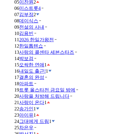
05
이찬원
2
06
미스트롯4
07
김부장
2
08
데이식스
09
전설의 사내
10
김용빈
11
2026 한일가왕전
12
한일톱텐쇼
13
사랑의 콜센타 세븐스타즈
14
박보검
15
오싹한 연애
1
16
내일도 출근!
1
17
결혼의 완성
18
아파트
19
트롯 올스타전 금요일 밤에
20
사랑을 처방해 드립니다
21
사랑이 온다
1
22
송가인
1
23
아이유
1
24
그대에게 드림
1
25
차은우
26
박서진
1