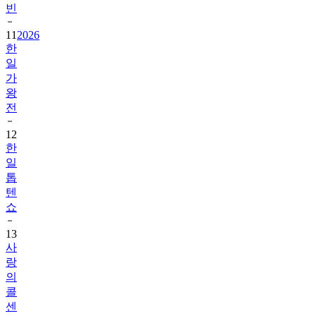
빈
11
2026
한
일
가
왕
전
12
한
일
톱
텐
쇼
13
사
랑
의
콜
센