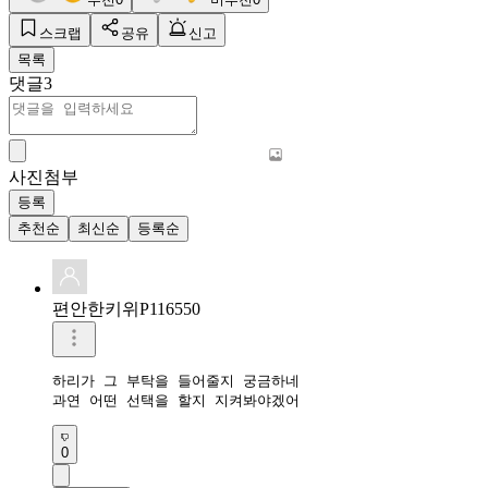
스크랩
공유
신고
목록
댓글
3
사진첨부
등록
추천순
최신순
등록순
편안한키위P116550
하리가 그 부탁을 들어줄지 궁금하네

과연 어떤 선택을 할지 지켜봐야겠어
0