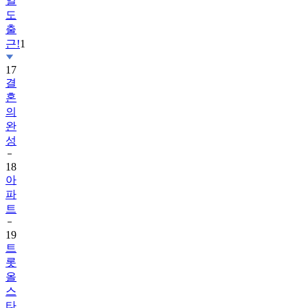
일
도
출
근!
1
17
결
혼
의
완
성
18
아
파
트
19
트
롯
올
스
타