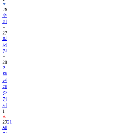
26
수
지
27
박
서
진
28
가
족
관
계
증
명
서
1
29
21
세