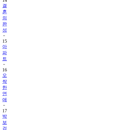
14
결
혼
의
완
성
15
아
파
트
16
오
싹
한
연
애
17
박
보
검