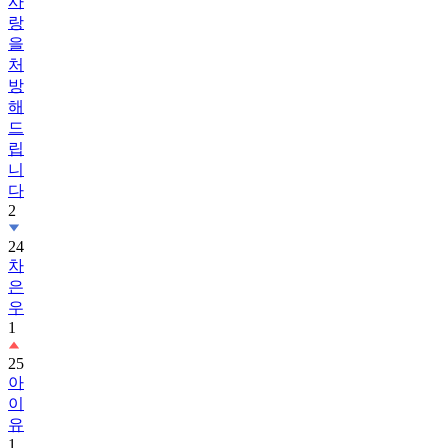
사
랑
을
처
방
해
드
립
니
다
2
24
차
은
우
1
25
아
이
유
1