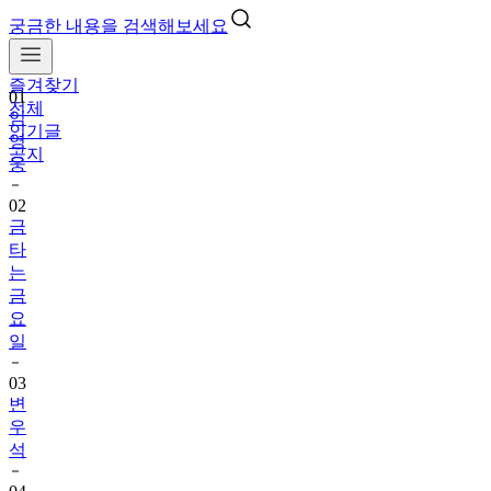
궁금한 내용을 검색해보세요
즐겨찾기
01
전체
임
인기글
영
공지
웅
02
금
타
는
금
요
일
03
변
우
석