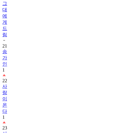
그
대
에
게
드
림
21
송
가
인
1
22
사
랑
이
온
다
1
23