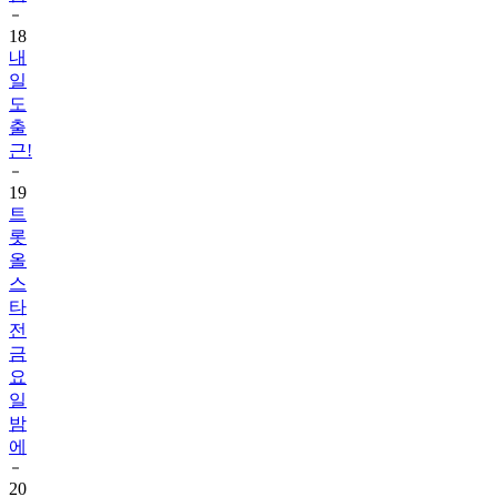
18
내
일
도
출
근!
19
트
롯
올
스
타
전
금
요
일
밤
에
20