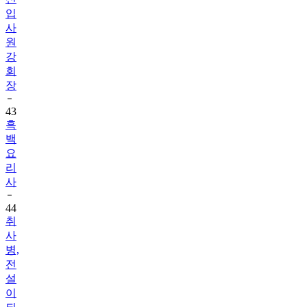
입
사
원
강
회
장
43
흑
백
요
리
사
44
취
사
병,
전
설
이