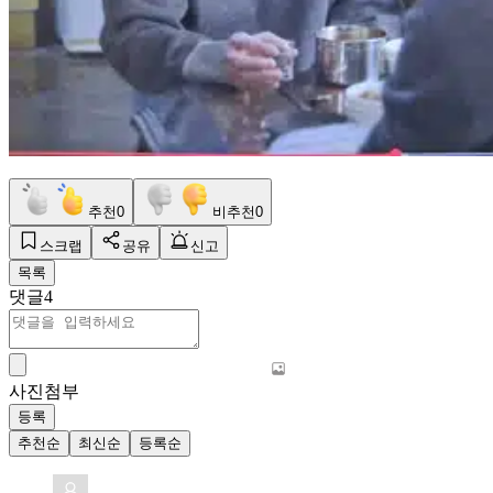
추천
0
비추천
0
스크랩
공유
신고
목록
댓글
4
사진첨부
등록
추천순
최신순
등록순