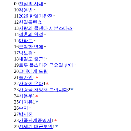
09
전설의 사내
10
김용빈
11
2026 한일가왕전
12
한일톱텐쇼
13
사랑의 콜센타 세븐스타즈
14
결혼의 완성
15
아파트
16
오싹한 연애
17
박보검
18
내일도 출근!
19
트롯 올스타전 금요일 밤에
20
그대에게 드림
21
송가인
1
22
사랑이 온다
1
23
사랑을 처방해 드립니다
2
24
차은우
1
25
아이유
1
26
수지
27
박서진
28
가족관계증명서
1
29
21세기 대군부인
1