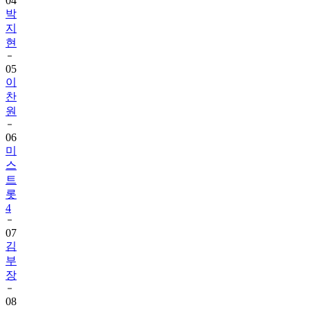
04
박
지
현
05
이
찬
원
06
미
스
트
롯
4
07
김
부
장
08