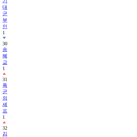
기
대
군
부
인
1
30
송
혜
교
1
31
폭
군
의
셰
프
1
32
김