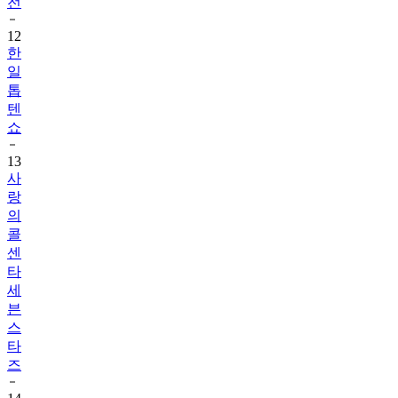
전
12
한
일
톱
텐
쇼
13
사
랑
의
콜
센
타
세
븐
스
타
즈