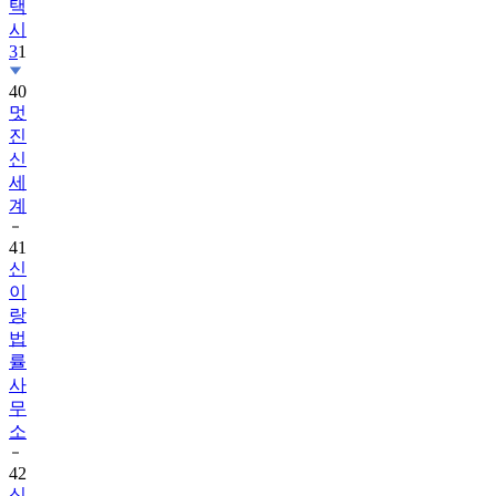
택
시
3
1
40
멋
진
신
세
계
41
신
이
랑
법
률
사
무
소
42
신