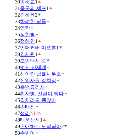
30
송혜교
1
31
폭군의 셰프
1
32
김혜윤
2
33
화려한 날들
34
영탁
35
장한별
36
정해인
1
37
언더커버 미쓰홍
1
38
김지원
1
39
모범택시 3
1
40
멋진 신세계
41
신이랑 법률사무소
42
신입사원 강회장
43
흑백요리사
44
취사병, 전설이 되다
45
길치라도 괜찮아
46
손태진
47
성리
NEW
48
태풍상사
1
49
은애하는 도적님아
2
50
손빈아