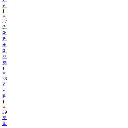
인
1
37
언
더
커
버
미
쓰
홍
1
38
김
지
원
1
39
모
범