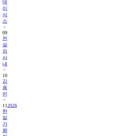
데
이
식
스
09
전
설
의
사
내
10
김
용
빈
11
2026
한
일
가
왕