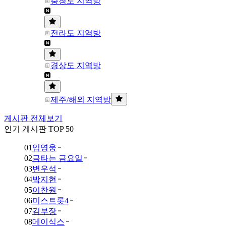
충청도 지역방
전라도 지역방
경상도 지역방
제주/해외 지역방
게시판 전체보기
인기 게시판 TOP 50
01
임영웅
02
금타는 금요일
03
변우석
04
박지현
05
이찬원
06
미스트롯4
07
김부장
08
데이식스