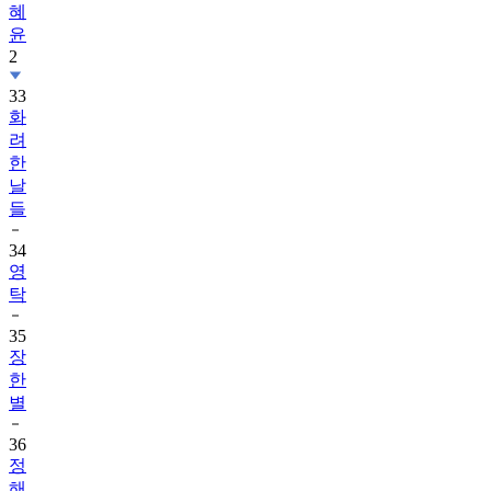
혜
윤
2
33
화
려
한
날
들
34
영
탁
35
장
한
별
36
정
해