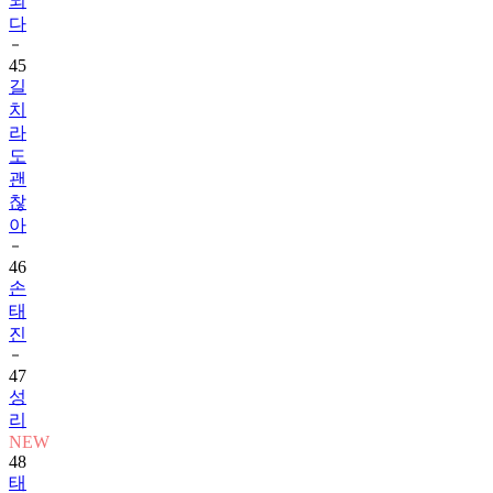
되
다
45
길
치
라
도
괜
찮
아
46
손
태
진
47
성
리
NEW
48
태