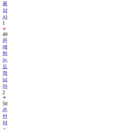
풍
상
사
1
49
은
애
하
는
도
적
님
아
2
50
손
빈
아