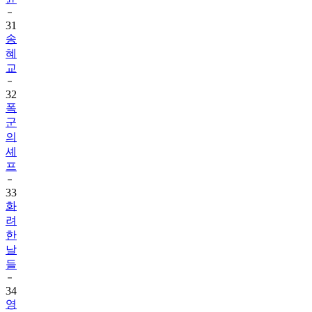
31
송
혜
교
32
폭
군
의
셰
프
33
화
려
한
날
들
34
영