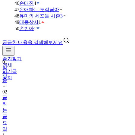
46
손태진
4
47
은애하는 도적님아
48
유미의 세포들 시즌3
49
태풍상사
1
50
손빈아
1
궁금한 내용을 검색해보세요
즐겨찾기
01
전체
임
인기글
영
공지
웅
02
금
타
는
금
요
일