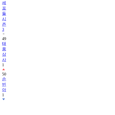
세
포
들
시
즌
3
49
태
풍
상
사
1
50
손
빈
아
1