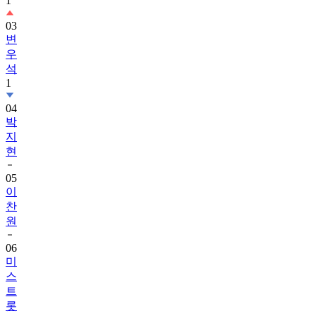
1
03
변
우
석
1
04
박
지
현
05
이
찬
원
06
미
스
트
롯