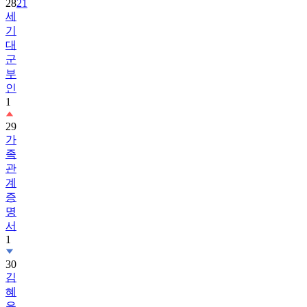
28
21
세
기
대
군
부
인
1
29
가
족
관
계
증
명
서
1
30
김
혜
윤