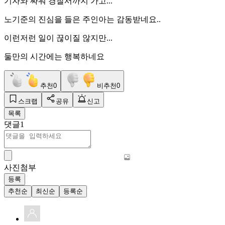
기자와 싸워 경찰서까지 가고...
노기준의 진심을 들은 주인아는 감동받네요..
이런저런 일이 끊이질 않지만...
둘만의 시간에는 행복하네요
추천
0
비추천
0
스크랩
공유
신고
목록
댓글
1
사진첨부
등록
추천순
최신순
등록순