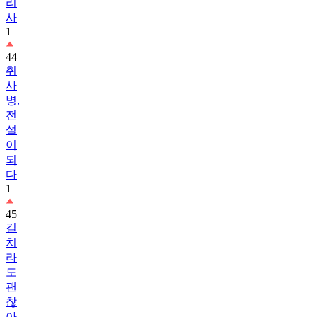
리
사
1
44
취
사
병,
전
설
이
되
다
1
45
길
치
라
도
괜
찮
아