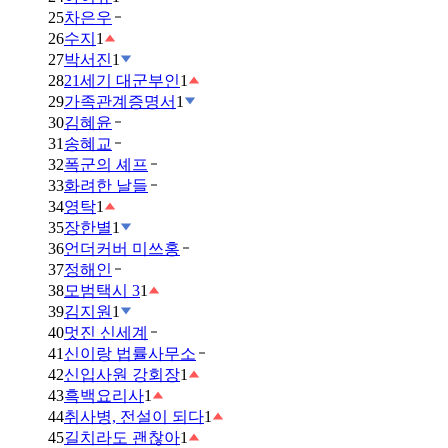
25
차은우
26
수지
1
27
박서진
1
28
21세기 대군부인
1
29
가족관계증명서
1
30
김혜윤
31
송혜교
32
폭군의 셰프
33
화려한 날들
34
영탁
1
35
장한별
1
36
언더커버 미쓰홍
37
정해인
38
모범택시 3
1
39
김지원
1
40
멋진 신세계
41
신이랑 법률사무소
42
신입사원 강회장
1
43
흑백요리사
1
44
취사병, 전설이 되다
1
45
길치라도 괜찮아
1