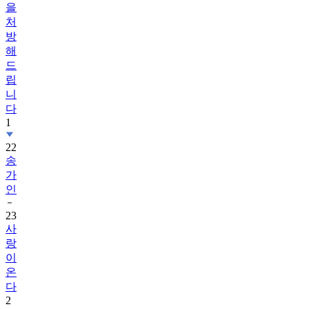
을
처
방
해
드
립
니
다
1
22
송
가
인
23
사
랑
이
온
다
2