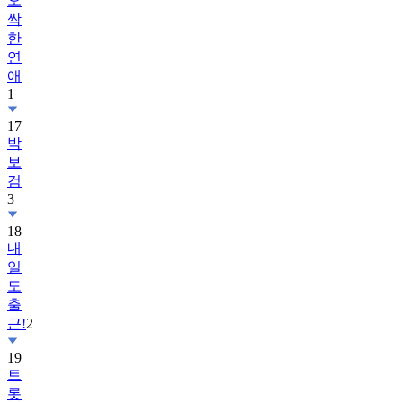
오
싹
한
연
애
1
17
박
보
검
3
18
내
일
도
출
근!
2
19
트
롯