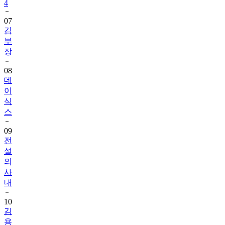
4
07
김
부
장
08
데
이
식
스
09
전
설
의
사
내
10
김
용