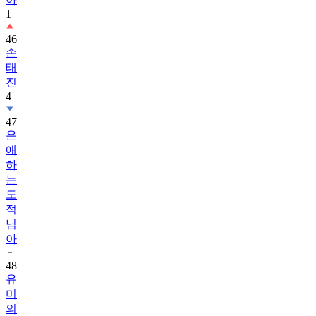
1
46
손
태
진
4
47
은
애
하
는
도
적
님
아
48
유
미
의