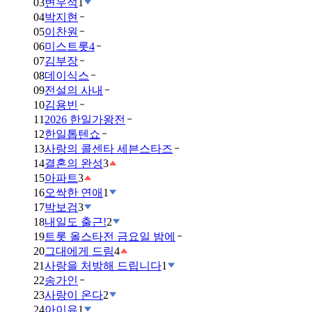
03
변우석
1
04
박지현
05
이찬원
06
미스트롯4
07
김부장
08
데이식스
09
전설의 사내
10
김용빈
11
2026 한일가왕전
12
한일톱텐쇼
13
사랑의 콜센타 세븐스타즈
14
결혼의 완성
3
15
아파트
3
16
오싹한 연애
1
17
박보검
3
18
내일도 출근!
2
19
트롯 올스타전 금요일 밤에
20
그대에게 드림
4
21
사랑을 처방해 드립니다
1
22
송가인
23
사랑이 온다
2
24
아이유
1