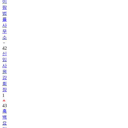
이
랑
법
률
사
무
소
42
신
입
사
원
강
회
장
1
43
흑
백
요