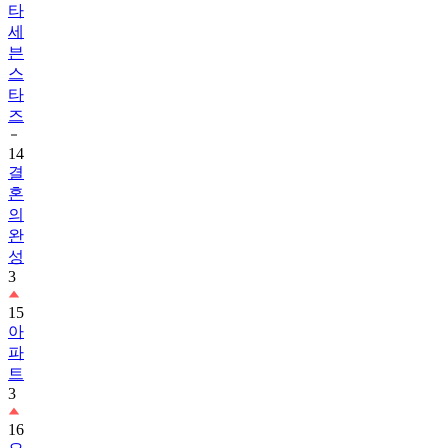
타
세
븐
스
타
즈
14
결
혼
의
완
성
3
15
아
파
트
3
16