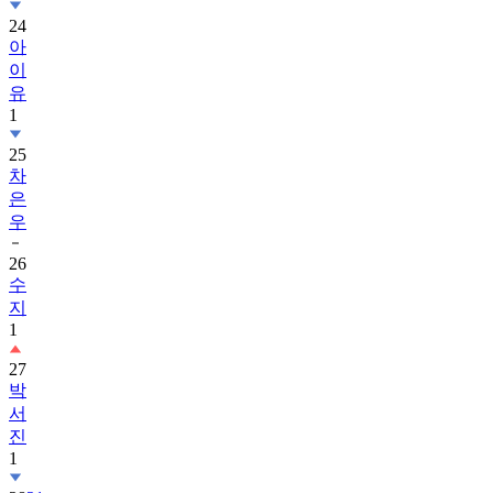
24
아
이
유
1
25
차
은
우
26
수
지
1
27
박
서
진
1