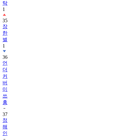
탁
1
35
장
한
별
1
36
언
더
커
버
미
쓰
홍
37
정
해
인