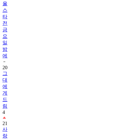
올
스
타
전
금
요
일
밤
에
20
그
대
에
게
드
림
4
21
사
랑