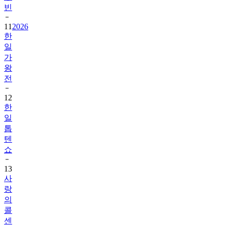
빈
11
2026
한
일
가
왕
전
12
한
일
톱
텐
쇼
13
사
랑
의
콜
센