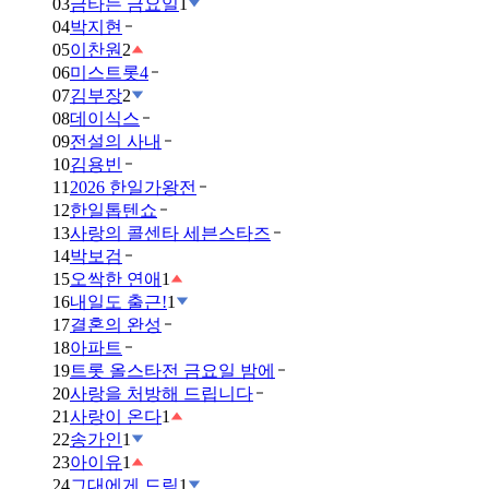
03
금타는 금요일
1
04
박지현
05
이찬원
2
06
미스트롯4
07
김부장
2
08
데이식스
09
전설의 사내
10
김용빈
11
2026 한일가왕전
12
한일톱텐쇼
13
사랑의 콜센타 세븐스타즈
14
박보검
15
오싹한 연애
1
16
내일도 출근!
1
17
결혼의 완성
18
아파트
19
트롯 올스타전 금요일 밤에
20
사랑을 처방해 드립니다
21
사랑이 온다
1
22
송가인
1
23
아이유
1
24
그대에게 드림
1