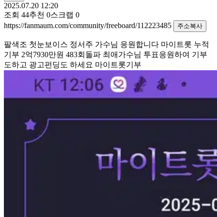
2025.07.20 12:20
조회
44
추천
0
스크랩
0
https://fanmaum.com/community/freeboard/112223485
주소복사
팔색조 첫눈보이스 정서주 가수님 응원합니다 마이트롯 누적
기부 2억7930만원 483회돌파 최애가수님 투표응원하여 기부
도하고 광고펀딩도 하세요 마이트롯기부