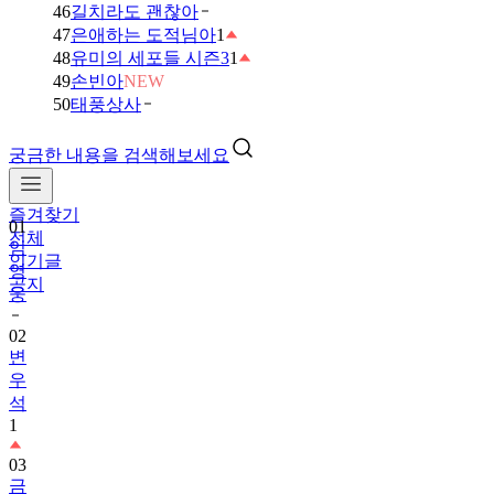
46
길치라도 괜찮아
47
은애하는 도적님아
1
48
유미의 세포들 시즌3
1
49
손빈아
NEW
50
태풍상사
궁금한 내용을 검색해보세요
01
임
즐겨찾기
영
전체
웅
인기글
공지
02
변
우
석
1
03
금
타
는