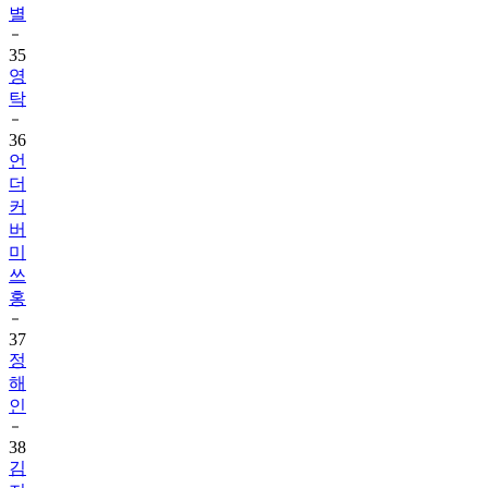
35
영
탁
36
언
더
커
버
미
쓰
홍
37
정
해
인
38
김
지
원