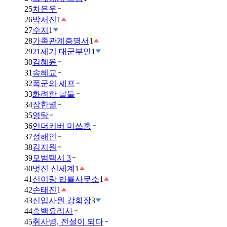
25
차은우
26
박서진
1
27
수지
1
28
가족관계증명서
1
29
21세기 대군부인
1
30
김혜윤
31
송혜교
32
폭군의 셰프
33
화려한 날들
34
장한별
35
영탁
36
언더커버 미쓰홍
37
정해인
38
김지원
39
모범택시 3
40
멋진 신세계
1
41
신이랑 법률사무소
1
42
손태진
1
43
신입사원 강회장
3
44
흑백요리사
45
취사병, 전설이 되다