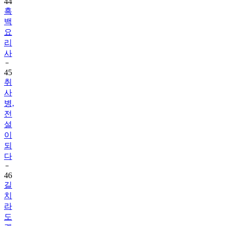
백
요
리
사
45
취
사
병,
전
설
이
되
다
46
길
치
라
도
괜
찮