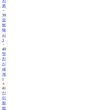
39
모
범
택
시
3
40
멋
진
신
세
계
1
41
신
이
랑
법
률
사