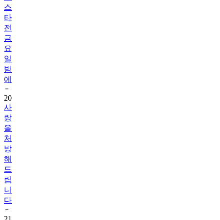
전
금
요
일
밤
에
20
사
랑
을
처
방
해
드
립
니
다
21
사