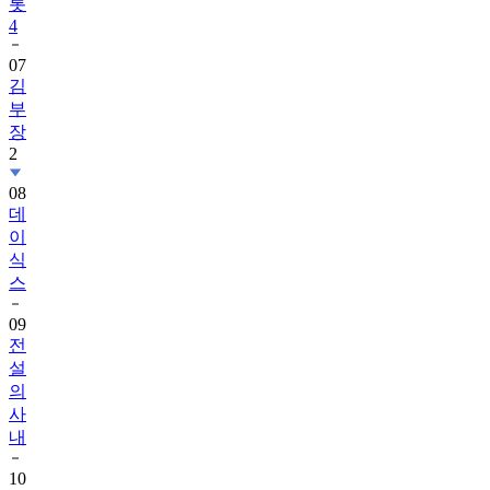
07
김
부
장
2
08
데
이
식
스
09
전
설
의
사
내
10
김
용