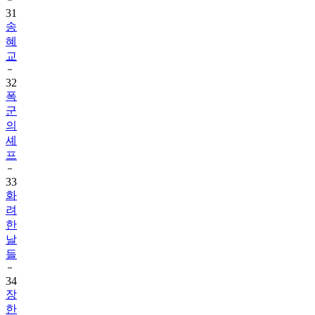
송
혜
교
32
폭
군
의
셰
프
33
화
려
한
날
들
34
장
한
별