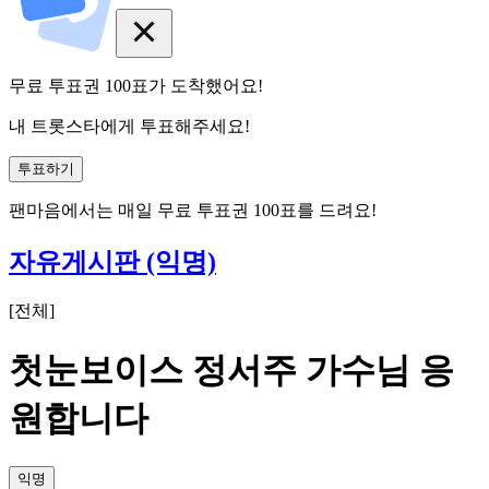
무료 투표권
100
표
가 도착했어요!
내 트롯스타에게 투표해주세요!
투표하기
팬마음에서는
매일
무료 투표권
100
표를 드려요!
자유게시판 (익명)
[
전체
]
첫눈보이스 정서주 가수님 응
원합니다
익명