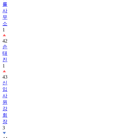
무
소
1
42
손
태
진
1
43
신
입
사
원
강
회
장
3
44
흑