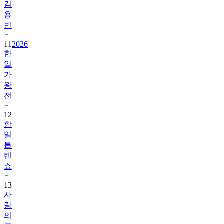
빈
11
2026
한
일
가
왕
전
12
한
일
톱
텐
쇼
13
사
랑
의
콜
센