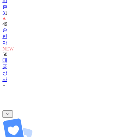
3
1
49
손
빈
아
NEW
50
태
풍
상
사