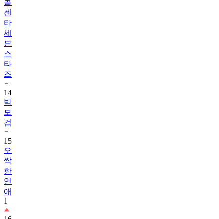
타
세
븐
스
타
즈
14
박
보
검
15
오
싹
한
연
애
1
16
내