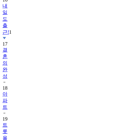
일
도
출
근!
1
17
결
혼
의
완
성
18
아
파
트
19
트
롯
올
스
타