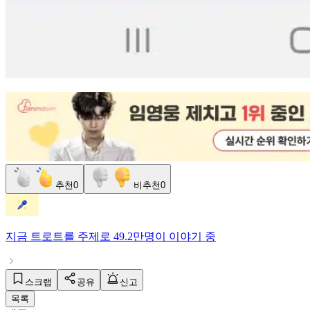
추천
0
비추천
0
지금
트로트
를 주제로
49.2만명
이 이야기 중
스크랩
공유
신고
목록