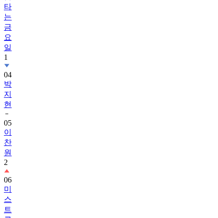
금
요
일
1
04
박
지
현
05
이
찬
원
2
06
미
스
트
롯
4