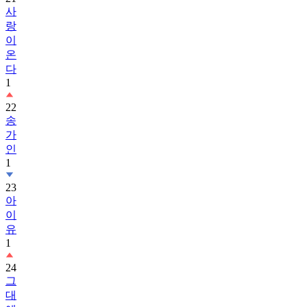
랑
이
온
다
1
22
송
가
인
1
23
아
이
유
1
24
그
대
에
게