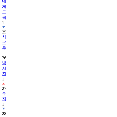
드
림
1
25
차
은
우
26
박
서
진
1
27
수
지
1
28
가
족