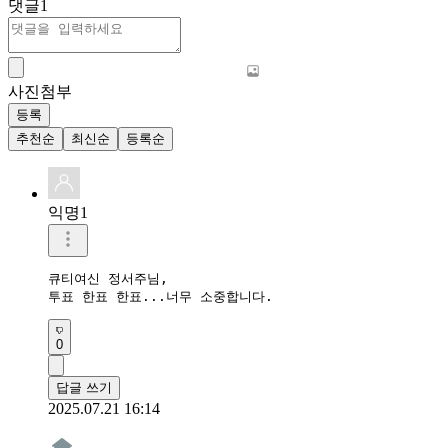
댓글
1
사진첨부
등록
추천순
최신순
등록순
익명1
큐티여신 정서주님, 

투표 한표 한표...너무 소중합니다. 
0
답글 쓰기
2025.07.21 16:14