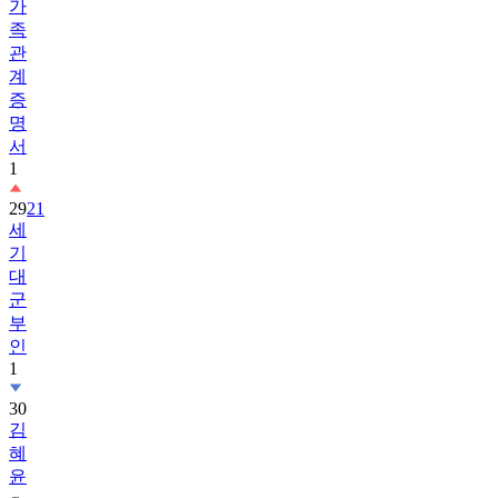
관
계
증
명
서
1
29
21
세
기
대
군
부
인
1
30
김
혜
윤
31