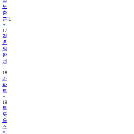
일
도
출
근!
1
17
결
혼
의
완
성
18
아
파
트
19
트
롯
올
스
타