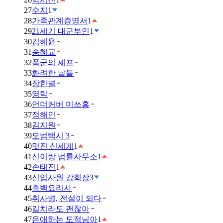
27
수지
1
28
가족관계증명서
1
29
21세기 대군부인
1
30
김혜윤
31
송혜교
32
폭군의 셰프
33
화려한 날들
34
장한별
35
영탁
36
언더커버 미쓰홍
37
정해인
38
김지원
39
모범택시 3
40
멋진 신세계
1
41
신이랑 법률사무소
1
42
손태진
1
43
신입사원 강회장
3
44
흑백요리사
45
취사병, 전설이 되다
46
길치라도 괜찮아
47
은애하는 도적님아
1