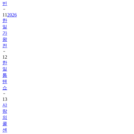
빈
11
2026
한
일
가
왕
전
12
한
일
톱
텐
쇼
13
사
랑
의
콜
센