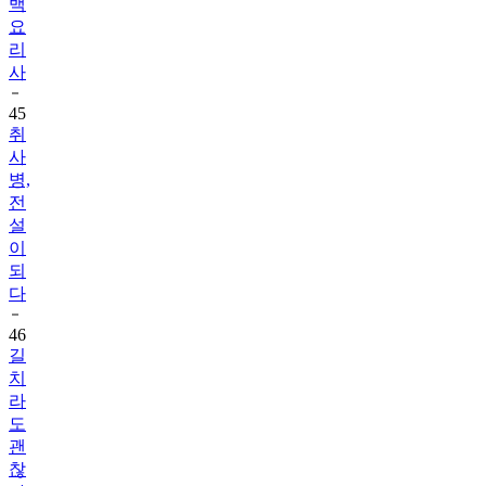
백
요
리
사
45
취
사
병,
전
설
이
되
다
46
길
치
라
도
괜
찮