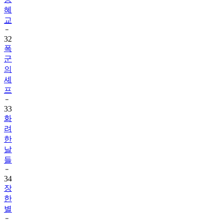
혜
교
32
폭
군
의
셰
프
33
화
려
한
날
들
34
장
한
별