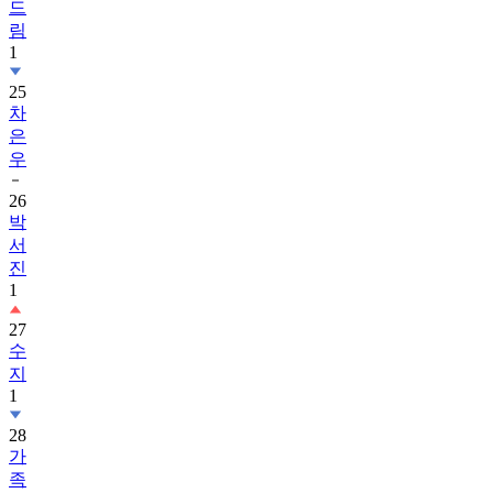
드
림
1
25
차
은
우
26
박
서
진
1
27
수
지
1
28
가
족