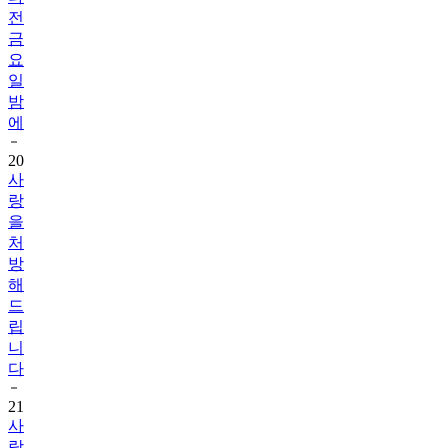
전
금
요
일
밤
에
20
사
랑
을
처
방
해
드
립
니
다
21
사
랑