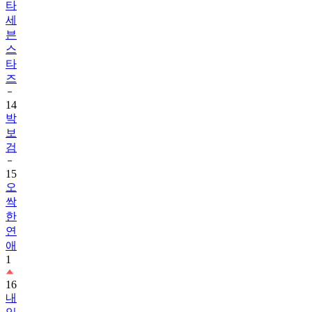
타
세
븐
스
타
즈
14
박
보
검
15
오
싹
한
연
애
1
16
내