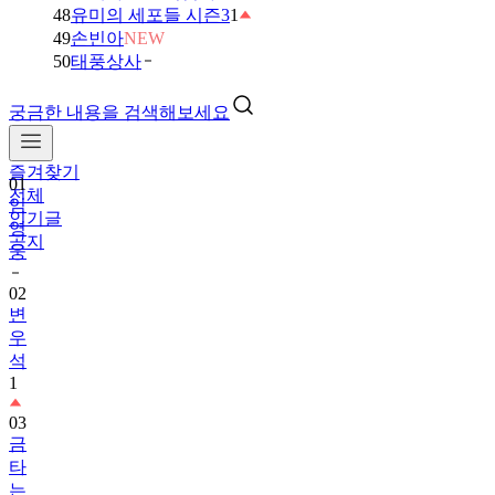
48
유미의 세포들 시즌3
1
49
손빈아
NEW
50
태풍상사
궁금한 내용을 검색해보세요
즐겨찾기
01
전체
임
인기글
영
공지
웅
02
변
우
석
1
03
금
타
는