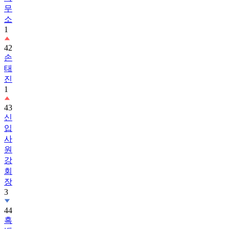
무
소
1
42
손
태
진
1
43
신
입
사
원
강
회
장
3
44
흑