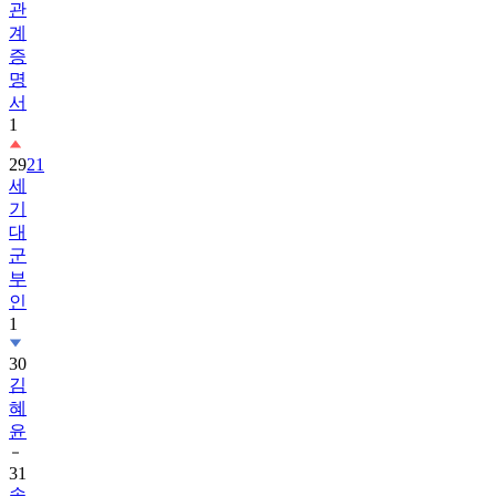
관
계
증
명
서
1
29
21
세
기
대
군
부
인
1
30
김
혜
윤
31
송