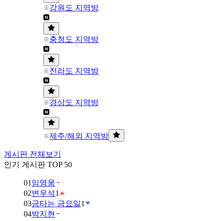
강원도 지역방
충청도 지역방
전라도 지역방
경상도 지역방
제주/해외 지역방
게시판 전체보기
인기 게시판 TOP 50
01
임영웅
02
변우석
1
03
금타는 금요일
1
04
박지현