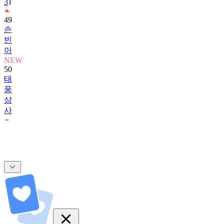
3
1
49
손
빈
아
NEW
50
태
풍
상
사