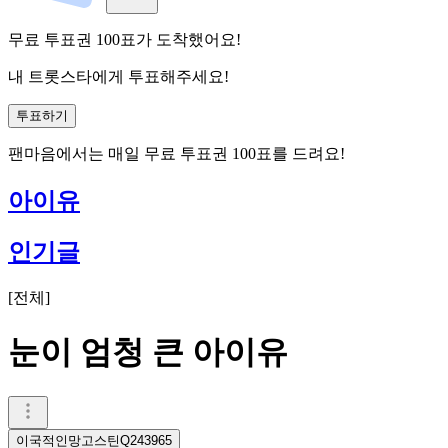
무료 투표권
100
표
가 도착했어요!
내 트롯스타에게 투표해주세요!
투표하기
팬마음에서는
매일
무료 투표권
100
표를 드려요!
아이유
인기글
[
전체
]
눈이 엄청 큰 아이유
이국적인망고스틴Q243965