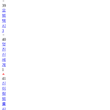
39
모
범
택
시
3
40
멋
진
신
세
계
1
41
신
이
랑
법
률
사