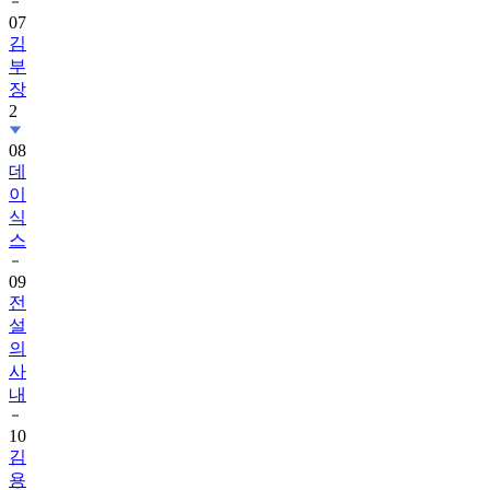
07
김
부
장
2
08
데
이
식
스
09
전
설
의
사
내
10
김
용