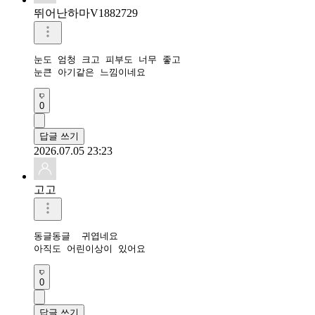
뛰어난하마V1882729
눈도 엄청 크고 피부도 너무 좋고

눈큰 아기같은 느낌이네요
0
답글 쓰기
2026.07.05 23:23
고고
동글동글  귀엽네요

아직도 어린이상이 있어요
0
답글 쓰기