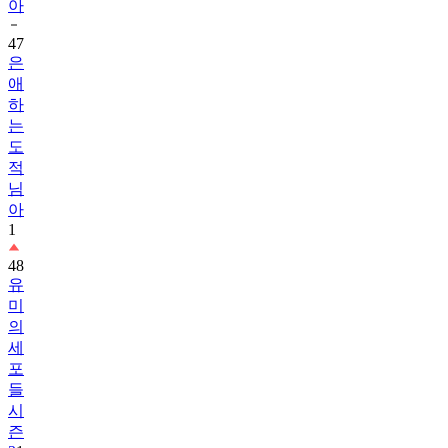
아
47
은
애
하
는
도
적
님
아
1
48
유
미
의
세
포
들
시
즌