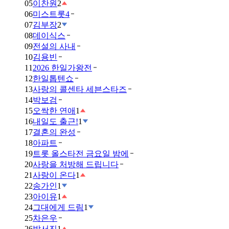
05
이찬원
2
06
미스트롯4
07
김부장
2
08
데이식스
09
전설의 사내
10
김용빈
11
2026 한일가왕전
12
한일톱텐쇼
13
사랑의 콜센타 세븐스타즈
14
박보검
15
오싹한 연애
1
16
내일도 출근!
1
17
결혼의 완성
18
아파트
19
트롯 올스타전 금요일 밤에
20
사랑을 처방해 드립니다
21
사랑이 온다
1
22
송가인
1
23
아이유
1
24
그대에게 드림
1
25
차은우
26
박서진
1