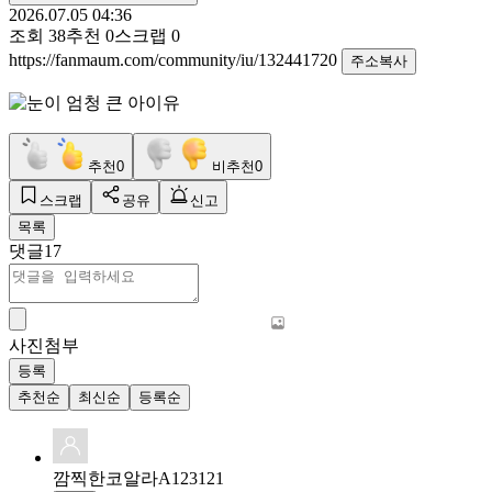
2026.07.05 04:36
조회
38
추천
0
스크랩
0
https://fanmaum.com/community/iu/132441720
주소복사
추천
0
비추천
0
스크랩
공유
신고
목록
댓글
17
사진첨부
등록
추천순
최신순
등록순
깜찍한코알라A123121