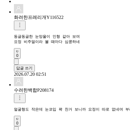
화려한프레리개Y116522
동글동글한 눈망울이 인형 같아 보여

요정 비주얼이라 볼 때마다 심쿵하네
0
답글 쓰기
2026.07.20 02:51
수려한백합P208174
얼굴형도 작은데 눈코입 꽉 찬거 보니까 요정이 따로 없네여 부
0