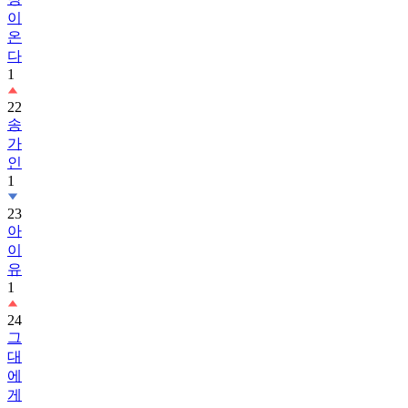
이
온
다
1
22
송
가
인
1
23
아
이
유
1
24
그
대
에
게