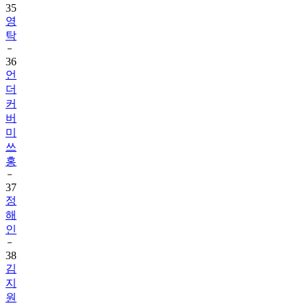
35
영
탁
36
언
더
커
버
미
쓰
홍
37
정
해
인
38
김
지
원