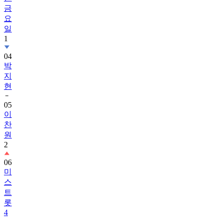
금
요
일
1
04
박
지
현
05
이
찬
원
2
06
미
스
트
롯
4