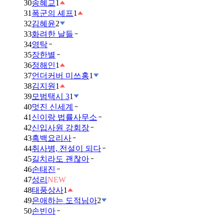
30
송혜교
1
31
폭군의 셰프
1
32
김혜윤
2
33
화려한 날들
34
영탁
35
장한별
36
정해인
1
37
언더커버 미쓰홍
1
38
김지원
1
39
모범택시 3
1
40
멋진 신세계
41
신이랑 법률사무소
42
신입사원 강회장
43
흑백요리사
44
취사병, 전설이 되다
45
길치라도 괜찮아
46
손태진
47
성리
NEW
48
태풍상사
1
49
은애하는 도적님아
2
50
손빈아