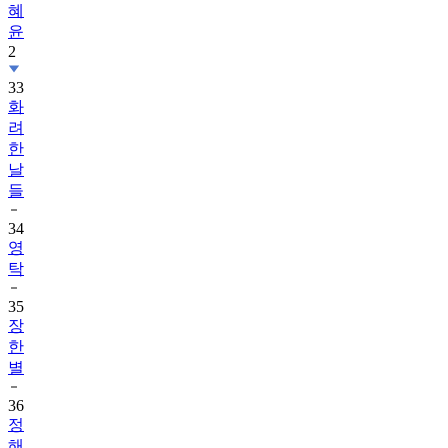
혜
윤
2
33
화
려
한
날
들
34
영
탁
35
장
한
별
36
정
해