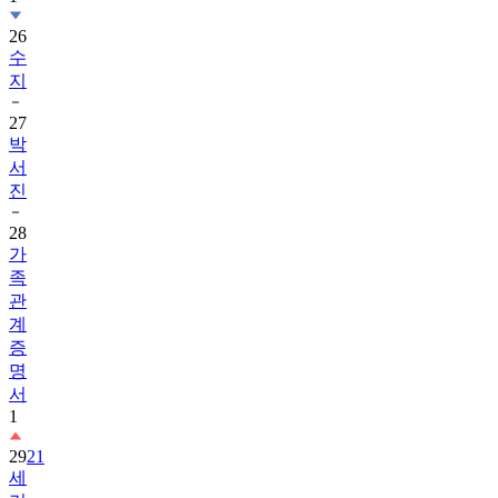
26
수
지
27
박
서
진
28
가
족
관
계
증
명
서
1
29
21
세