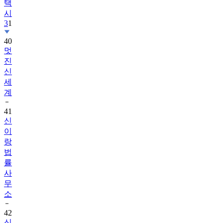
택
시
3
1
40
멋
진
신
세
계
41
신
이
랑
법
률
사
무
소
42
신