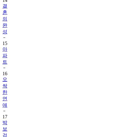
14
결
혼
의
완
성
15
아
파
트
16
오
싹
한
연
애
17
박
보
검