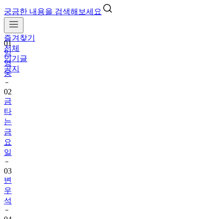
궁금한 내용을 검색해보세요
즐겨찾기
01
전체
임
인기글
영
공지
웅
02
금
타
는
금
요
일
03
변
우
석