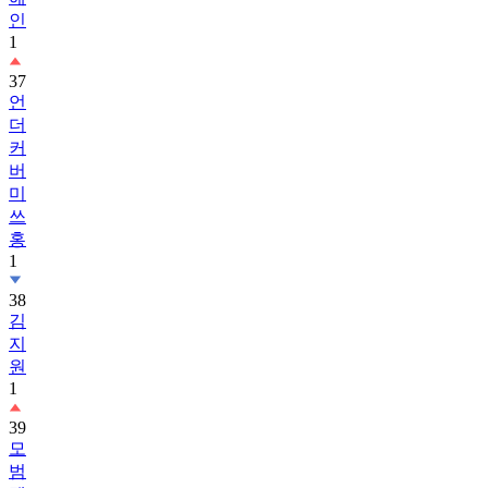
인
1
37
언
더
커
버
미
쓰
홍
1
38
김
지
원
1
39
모
범