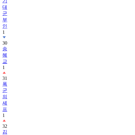
기
대
군
부
인
1
30
송
혜
교
1
31
폭
군
의
셰
프
1
32
김