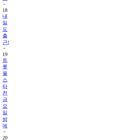
18
내
일
도
출
근!
19
트
롯
올
스
타
전
금
요
일
밤
에
20