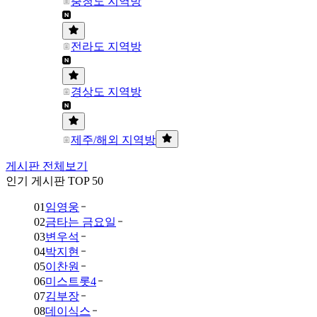
충청도 지역방
전라도 지역방
경상도 지역방
제주/해외 지역방
게시판 전체보기
인기 게시판 TOP 50
01
임영웅
02
금타는 금요일
03
변우석
04
박지현
05
이찬원
06
미스트롯4
07
김부장
08
데이식스