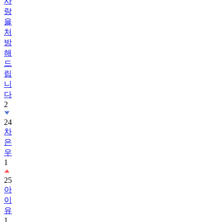
사
랑
을
처
방
해
드
립
니
다
2
24
차
은
우
1
25
아
이
유
1