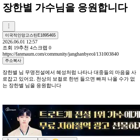
장한별 가수님을 응원합니다
이국적인망고스틴E1895465
2026.06.01 12:57
조회
19
추천
4
스크랩
0
https://fanmaum.com/community/janghanbyeol/131003840
주소복사
장한별 님 무명전설에서 혜성처럼 나타나 대중들의 마음을 사
로잡고 있어요. 천상의 보컬로 한번 들으면 빠져 나올 수가 없
는 장한별 님을 응원합니다