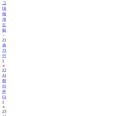
그
대
에
게
드
림
21
송
가
인
1
22
사
랑
이
온
다
1
23