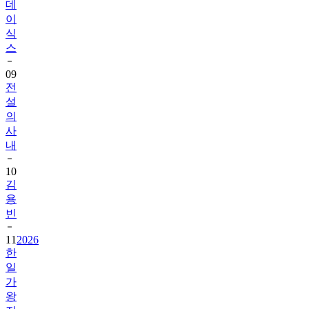
데
이
식
스
09
전
설
의
사
내
10
김
용
빈
11
2026
한
일
가
왕