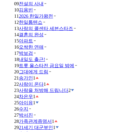
09
전설의 사내
10
김용빈
11
2026 한일가왕전
12
한일톱텐쇼
13
사랑의 콜센타 세븐스타즈
14
결혼의 완성
15
아파트
16
오싹한 연애
17
박보검
18
내일도 출근!
19
트롯 올스타전 금요일 밤에
20
그대에게 드림
21
송가인
1
22
사랑이 온다
1
23
사랑을 처방해 드립니다
2
24
차은우
1
25
아이유
1
26
수지
27
박서진
28
가족관계증명서
1
29
21세기 대군부인
1