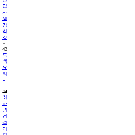
입
사
원
강
회
장
43
흑
백
요
리
사
44
취
사
병,
전
설
이