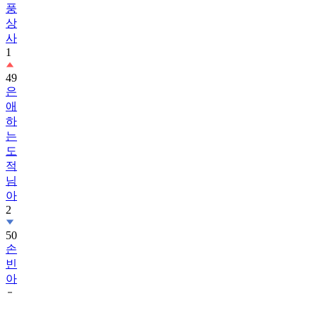
풍
상
사
1
49
은
애
하
는
도
적
님
아
2
50
손
빈
아