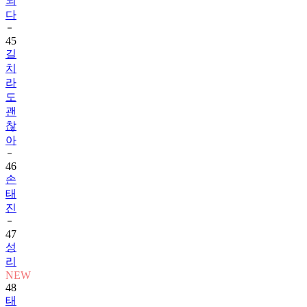
되
다
45
길
치
라
도
괜
찮
아
46
손
태
진
47
성
리
NEW
48
태