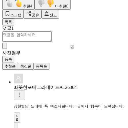
추천
4
비추천
0
스크랩
공유
신고
목록
댓글
1
사진첨부
등록
추천순
최신순
등록순
따뜻한포메그라네이트A126364
장한별님 노래에 푹 빠졌나봅니다. 글에서 행복이 느껴집니다. 
0