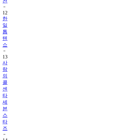
전
12
한
일
톱
텐
쇼
13
사
랑
의
콜
센
타
세
븐
스
타
즈