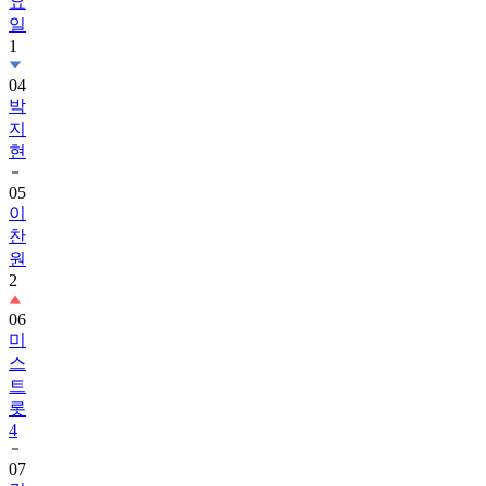
요
일
1
04
박
지
현
05
이
찬
원
2
06
미
스
트
롯
4
07