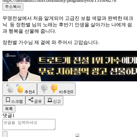
https://fanmaum.com/community/janghanbyeol/131004278
주소복사
무명전설에서 처음 알게되어 고급진 보컬 색깔과 완벽한 테크
닉 등 장한별 님의 노래는 후반기 인생을 살아가는 나에게 쉼
과 행복을 선물해 줍니다.
장한별 가수님 제 곁에 와 주어서 고맙습니다.
추천
4
비추천
0
스크랩
공유
신고
목록
댓글
1