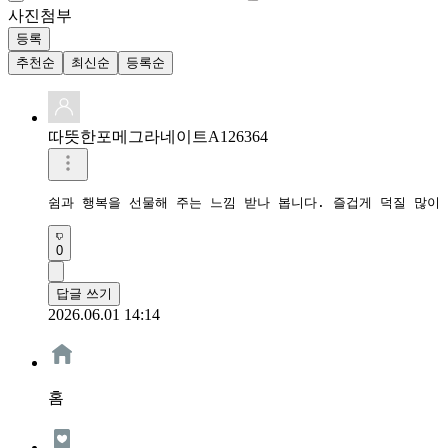
사진첨부
등록
추천순
최신순
등록순
따뜻한포메그라네이트A126364
쉼과 행복을 선물해 주는 느낌 받나 봅니다. 즐겁게 덕질 많이 
0
답글 쓰기
2026.06.01 14:14
홈