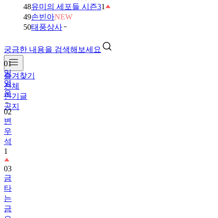
48
유미의 세포들 시즌3
1
49
손빈아
NEW
50
태풍상사
궁금한 내용을 검색해보세요
01
임
즐겨찾기
영
전체
웅
인기글
공지
02
변
우
석
1
03
금
타
는
금