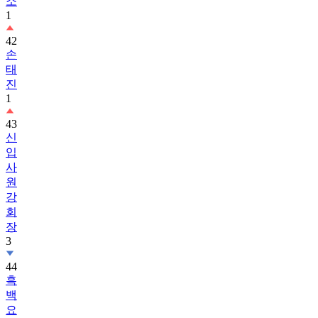
소
1
42
손
태
진
1
43
신
입
사
원
강
회
장
3
44
흑
백
요