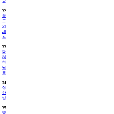
교
32
폭
군
의
셰
프
33
화
려
한
날
들
34
장
한
별
35
영