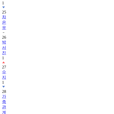
1
25
차
은
우
26
박
서
진
1
27
수
지
1
28
가
족
관
계