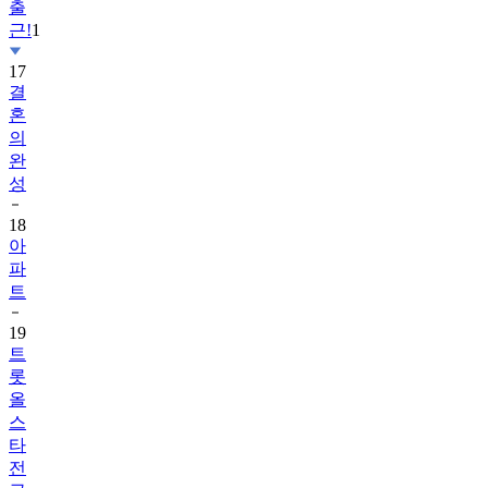
출
근!
1
17
결
혼
의
완
성
18
아
파
트
19
트
롯
올
스
타
전