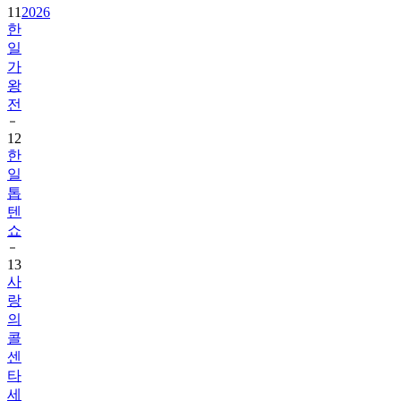
11
2026
한
일
가
왕
전
12
한
일
톱
텐
쇼
13
사
랑
의
콜
센
타
세