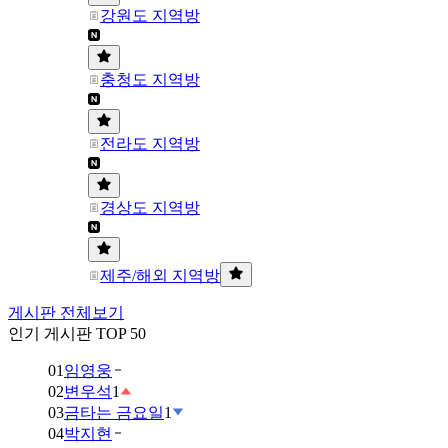
강원도 지역방
충청도 지역방
전라도 지역방
경상도 지역방
제주/해외 지역방
게시판 전체보기
인기 게시판 TOP 50
01
임영웅
02
변우석
1
03
금타는 금요일
1
04
박지현