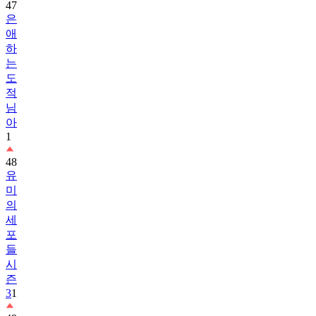
47
은
애
하
는
도
적
님
아
1
48
유
미
의
세
포
들
시
즌
3
1