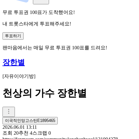
무료 투표권
100
표
가 도착했어요!
내 트롯스타에게 투표해주세요!
투표하기
팬마음에서는
매일
무료 투표권
100
표를 드려요!
장한별
[
자유이야기방
]
천상의 가수 장한별
이국적인망고스틴E1895465
2026.06.01 13:11
조회
20
추천
4
스크랩
0