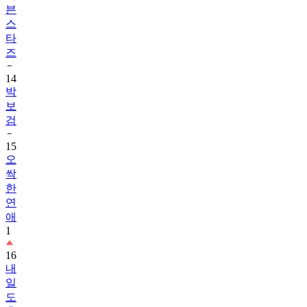
븐
스
타
즈
14
박
보
검
15
오
싹
한
연
애
1
16
내
일
도