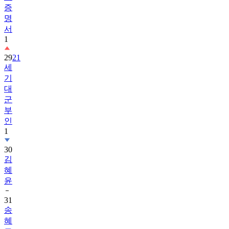
증
명
서
1
29
21
세
기
대
군
부
인
1
30
김
혜
윤
31
송
혜