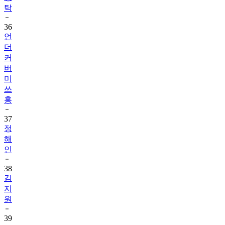
탁
36
언
더
커
버
미
쓰
홍
37
정
해
인
38
김
지
원
39