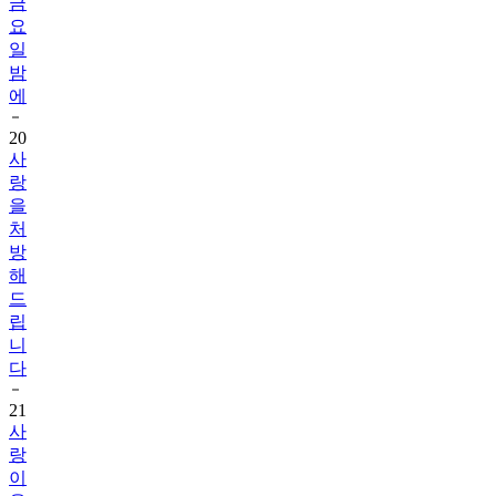
금
요
일
밤
에
20
사
랑
을
처
방
해
드
립
니
다
21
사
랑
이