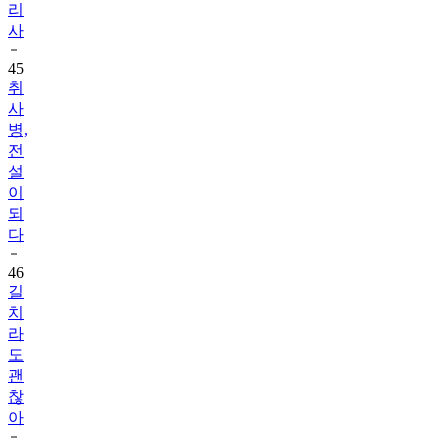
리
사
45
취
사
병,
전
설
이
되
다
46
길
치
라
도
괜
찮
아