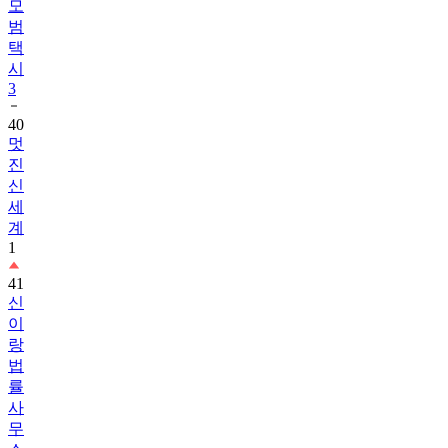
모
범
택
시
3
40
멋
진
신
세
계
1
41
신
이
랑
법
률
사
무