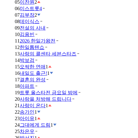
05
이찬원
2
06
미스트롯4
07
김부장
2
08
데이식스
09
전설의 사내
10
김용빈
11
2026 한일가왕전
12
한일톱텐쇼
13
사랑의 콜센타 세븐스타즈
14
박보검
15
오싹한 연애
1
16
내일도 출근!
1
17
결혼의 완성
18
아파트
19
트롯 올스타전 금요일 밤에
20
사랑을 처방해 드립니다
21
사랑이 온다
1
22
송가인
1
23
아이유
1
24
그대에게 드림
1
25
차은우
26
박서진
1