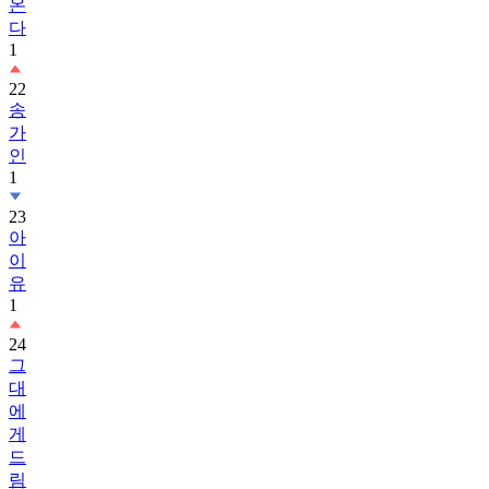
온
다
1
22
송
가
인
1
23
아
이
유
1
24
그
대
에
게
드
림