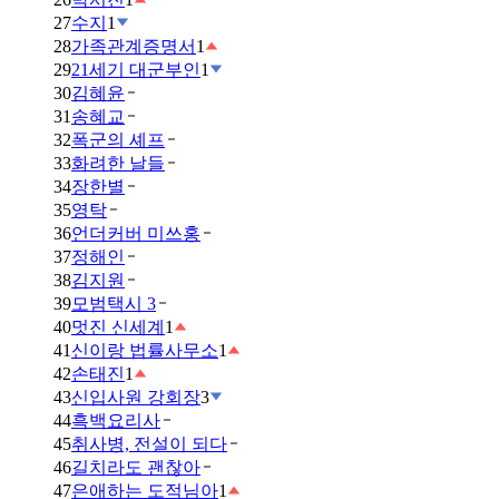
27
수지
1
28
가족관계증명서
1
29
21세기 대군부인
1
30
김혜윤
31
송혜교
32
폭군의 셰프
33
화려한 날들
34
장한별
35
영탁
36
언더커버 미쓰홍
37
정해인
38
김지원
39
모범택시 3
40
멋진 신세계
1
41
신이랑 법률사무소
1
42
손태진
1
43
신입사원 강회장
3
44
흑백요리사
45
취사병, 전설이 되다
46
길치라도 괜찮아
47
은애하는 도적님아
1