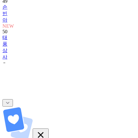
49
손
빈
아
NEW
50
태
풍
상
사