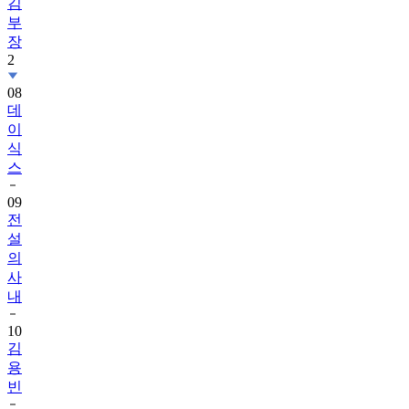
김
부
장
2
08
데
이
식
스
09
전
설
의
사
내
10
김
용
빈