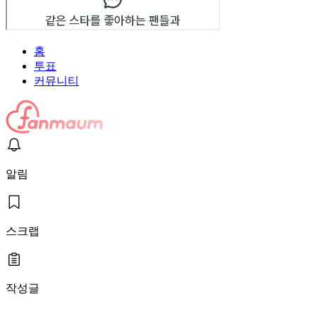
홈
투표
커뮤니티
알림
스크랩
작성글