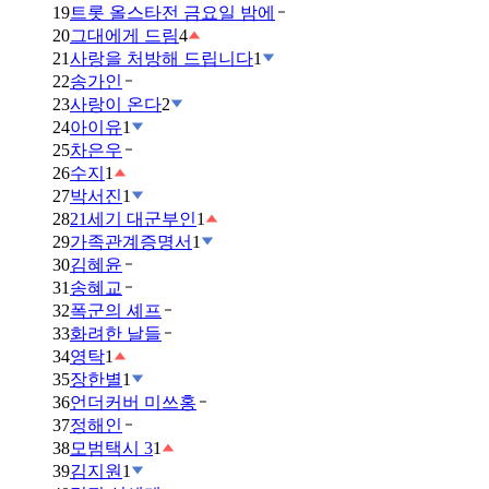
19
트롯 올스타전 금요일 밤에
20
그대에게 드림
4
21
사랑을 처방해 드립니다
1
22
송가인
23
사랑이 온다
2
24
아이유
1
25
차은우
26
수지
1
27
박서진
1
28
21세기 대군부인
1
29
가족관계증명서
1
30
김혜윤
31
송혜교
32
폭군의 셰프
33
화려한 날들
34
영탁
1
35
장한별
1
36
언더커버 미쓰홍
37
정해인
38
모범택시 3
1
39
김지원
1