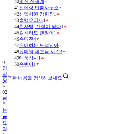
40
멋진 신세계
41
신이랑 법률사무소
42
신입사원 강회장
1
43
흑백요리사
1
44
취사병, 전설이 되다
1
45
길치라도 괜찮아
1
46
손태진
4
47
은애하는 도적님아
48
유미의 세포들 시즌3
49
태풍상사
1
01
50
손빈아
1
임
영
궁금한 내용을 검색해보세요
웅
02
금
타
는
금
요
일