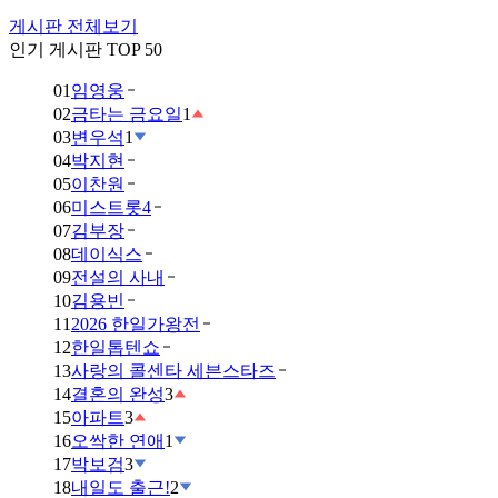
게시판 전체보기
인기 게시판 TOP 50
01
임영웅
02
금타는 금요일
1
03
변우석
1
04
박지현
05
이찬원
06
미스트롯4
07
김부장
08
데이식스
09
전설의 사내
10
김용빈
11
2026 한일가왕전
12
한일톱텐쇼
13
사랑의 콜센타 세븐스타즈
14
결혼의 완성
3
15
아파트
3
16
오싹한 연애
1
17
박보검
3
18
내일도 출근!
2