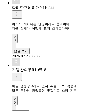
화려한프레리개Y116522
여기서 깨어나는 엔딩이라니 충격이야

다음 전개가 어떻게 될지 조마조마하네
0
답글 쓰기
2026.07.20 03:05
기똥찬여우R116518
하필 냉동창고라니 민지 추울까 봐 걱정돼

얼른 구하러 와줬으면 좋겠다고 소리 지름
0