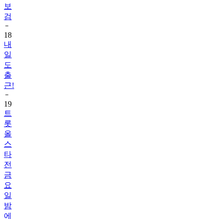
보
검
18
내
일
도
출
근!
19
트
롯
올
스
타
전
금
요
일
밤
에