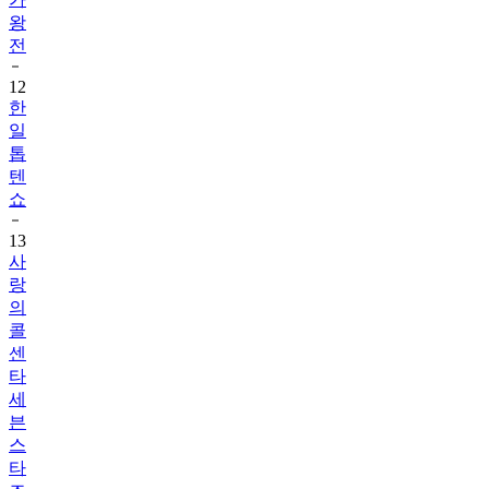
왕
전
12
한
일
톱
텐
쇼
13
사
랑
의
콜
센
타
세
븐
스
타