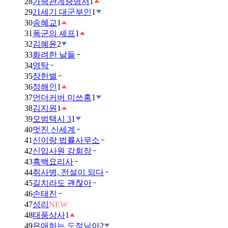
28
가족관계증명서
1
29
21세기 대군부인
1
30
송혜교
1
31
폭군의 셰프
1
32
김혜윤
2
33
화려한 날들
34
영탁
35
장한별
36
정해인
1
37
언더커버 미쓰홍
1
38
김지원
1
39
모범택시 3
1
40
멋진 신세계
41
신이랑 법률사무소
42
신입사원 강회장
43
흑백요리사
44
취사병, 전설이 되다
45
길치라도 괜찮아
46
손태진
47
성리
NEW
48
태풍상사
1
49
은애하는 도적님아
2