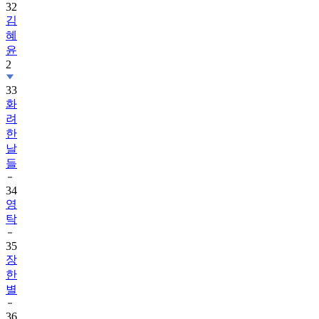
32
김
혜
윤
2
33
화
려
한
날
들
34
영
탁
35
장
한
별
36