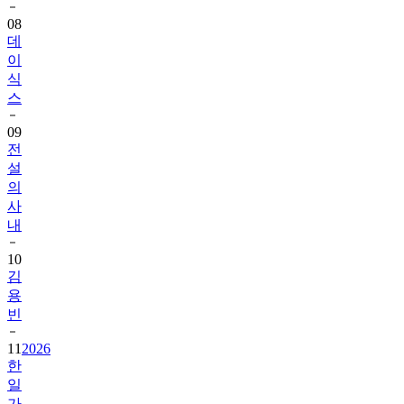
08
데
이
식
스
09
전
설
의
사
내
10
김
용
빈
11
2026
한
일
가