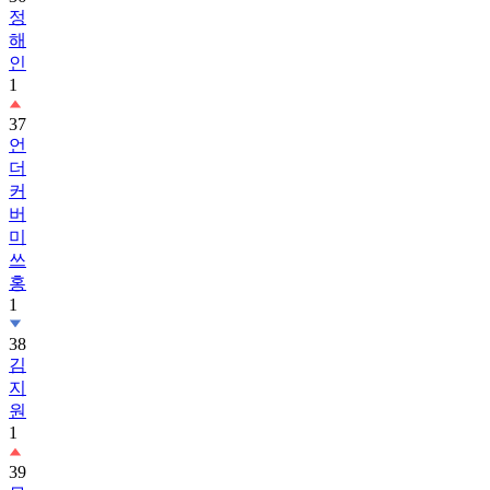
정
해
인
1
37
언
더
커
버
미
쓰
홍
1
38
김
지
원
1
39