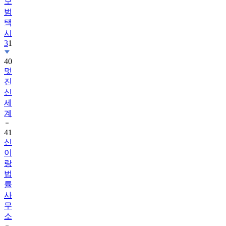
모
범
택
시
3
1
40
멋
진
신
세
계
41
신
이
랑
법
률
사
무
소