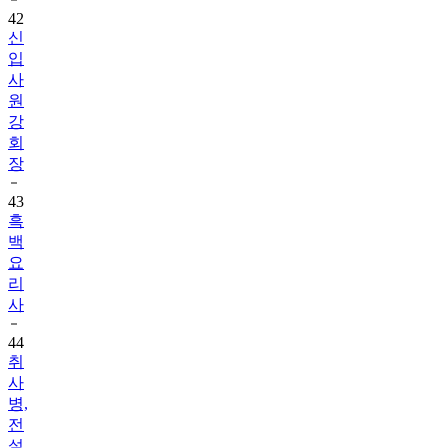
42
신
입
사
원
강
회
장
43
흑
백
요
리
사
44
취
사
병,
전
설