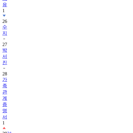
유
1
26
수
지
27
박
서
진
28
가
족
관
계
증
명
서
1