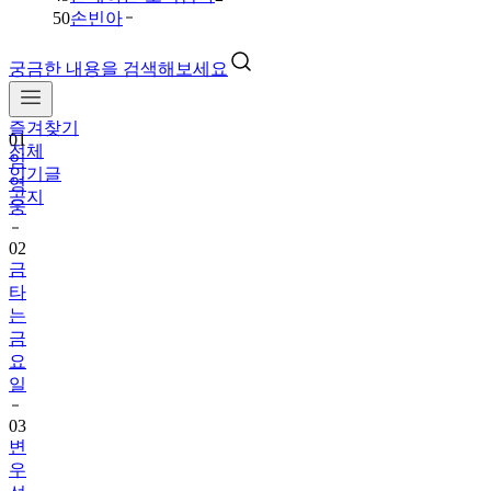
50
손빈아
궁금한 내용을 검색해보세요
즐겨찾기
01
전체
임
인기글
영
공지
웅
02
금
타
는
금
요
일
03
변
우