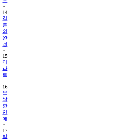
즈
14
결
혼
의
완
성
15
아
파
트
16
오
싹
한
연
애
17
박