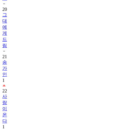
20
그
대
에
게
드
림
21
송
가
인
1
22
사
랑
이
온
다
1