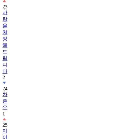
23
사
랑
을
처
방
해
드
립
니
다
2
24
차
은
우
1
25
아
이