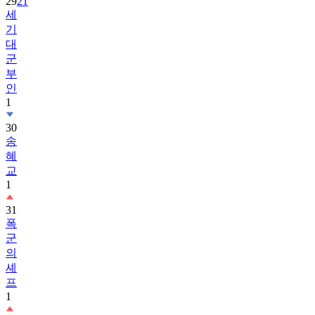
29
21
세
기
대
군
부
인
1
30
송
혜
교
1
31
폭
군
의
셰
프
1