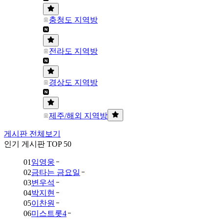
충청도 지역방
전라도 지역방
경상도 지역방
제주/해외 지역방
게시판 전체보기
인기 게시판 TOP 50
01
임영웅
02
금타는 금요일
03
변우석
04
박지현
05
이찬원
06
미스트롯4