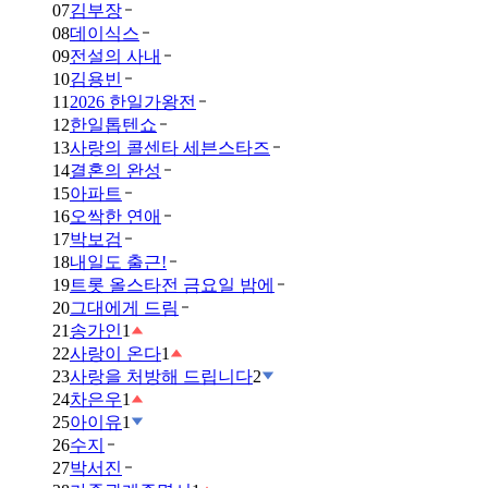
07
김부장
08
데이식스
09
전설의 사내
10
김용빈
11
2026 한일가왕전
12
한일톱텐쇼
13
사랑의 콜센타 세븐스타즈
14
결혼의 완성
15
아파트
16
오싹한 연애
17
박보검
18
내일도 출근!
19
트롯 올스타전 금요일 밤에
20
그대에게 드림
21
송가인
1
22
사랑이 온다
1
23
사랑을 처방해 드립니다
2
24
차은우
1
25
아이유
1
26
수지
27
박서진