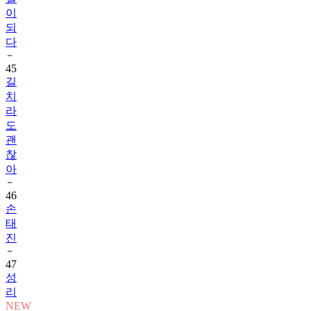
이
되
다
45
길
치
라
도
괜
찮
아
46
손
태
진
47
성
리
NEW