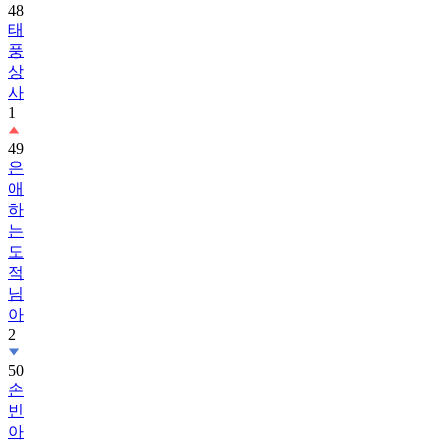
48
태
풍
상
사
1
49
은
애
하
는
도
적
님
아
2
50
손
빈
아