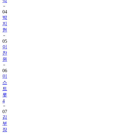
석
04
박
지
현
05
이
찬
원
06
미
스
트
롯
4
07
김
부
장