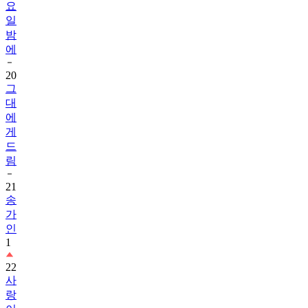
요
일
밤
에
20
그
대
에
게
드
림
21
송
가
인
1
22
사
랑