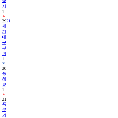
명
서
1
29
21
세
기
대
군
부
인
1
30
송
혜
교
1
31
폭
군
의