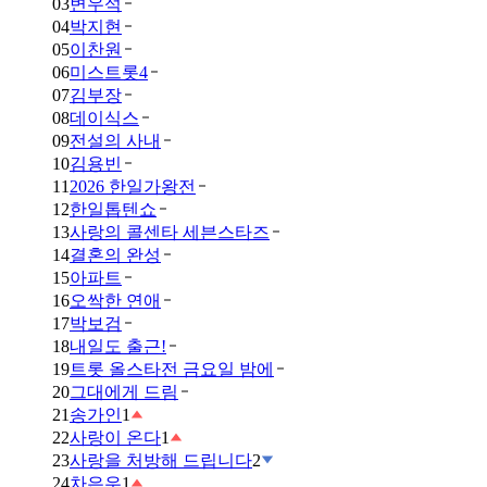
03
변우석
04
박지현
05
이찬원
06
미스트롯4
07
김부장
08
데이식스
09
전설의 사내
10
김용빈
11
2026 한일가왕전
12
한일톱텐쇼
13
사랑의 콜센타 세븐스타즈
14
결혼의 완성
15
아파트
16
오싹한 연애
17
박보검
18
내일도 출근!
19
트롯 올스타전 금요일 밤에
20
그대에게 드림
21
송가인
1
22
사랑이 온다
1
23
사랑을 처방해 드립니다
2
24
차은우
1