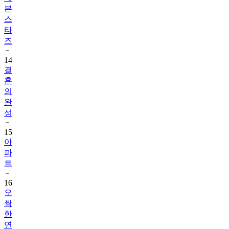
븐
스
타
즈
14
결
혼
의
완
성
15
아
파
트
16
오
싹
한
연