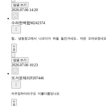
답글 쓰기
2026.07.06 14:20
수려한백합M242374
헙. 냉동창고에서 나오다가 하필 들킨거네요. 저런 꼬여보였네
0
답글 쓰기
2026.07.06 10:23
뜨거운체리P207446
어우징하더라구요 이를다뽑았나요
0