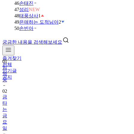
46
손태진
47
성리
NEW
48
태풍상사
1
49
은애하는 도적님아
2
50
손빈아
궁금한 내용을 검색해보세요
즐겨찾기
01
전체
임
인기글
영
공지
웅
02
금
타
는
금
요
일