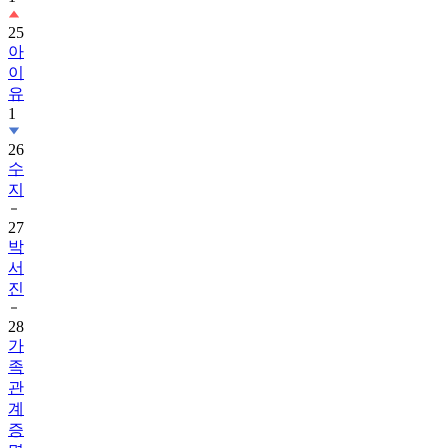
25
아
이
유
1
26
수
지
27
박
서
진
28
가
족
관
계
증