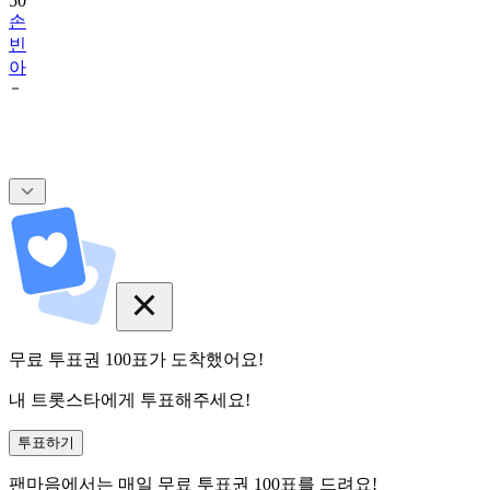
50
손
빈
아
무료 투표권
100
표
가 도착했어요!
내 트롯스타에게 투표해주세요!
투표하기
팬마음에서는
매일
무료 투표권
100
표를 드려요!