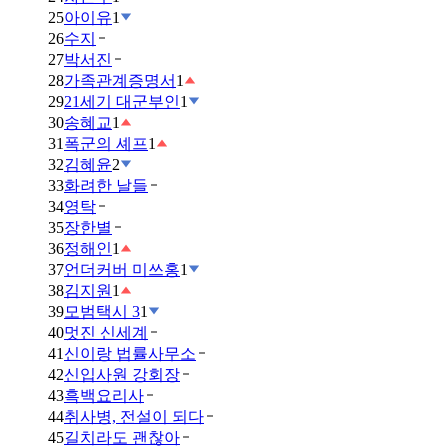
25
아이유
1
26
수지
27
박서진
28
가족관계증명서
1
29
21세기 대군부인
1
30
송혜교
1
31
폭군의 셰프
1
32
김혜윤
2
33
화려한 날들
34
영탁
35
장한별
36
정해인
1
37
언더커버 미쓰홍
1
38
김지원
1
39
모범택시 3
1
40
멋진 신세계
41
신이랑 법률사무소
42
신입사원 강회장
43
흑백요리사
44
취사병, 전설이 되다
45
길치라도 괜찮아