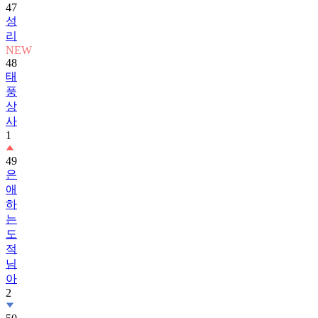
47
성
리
NEW
48
태
풍
상
사
1
49
은
애
하
는
도
적
님
아
2