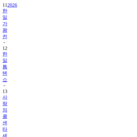
11
2026
한
일
가
왕
전
12
한
일
톱
텐
쇼
13
사
랑
의
콜
센
타
세