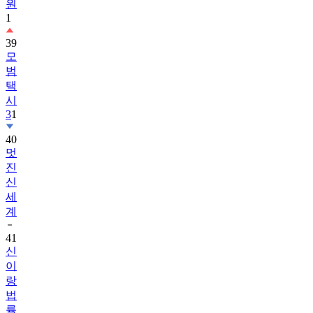
원
1
39
모
범
택
시
3
1
40
멋
진
신
세
계
41
신
이
랑
법
률