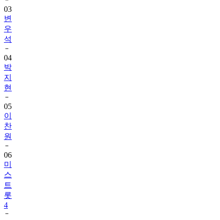
03
변
우
석
04
박
지
현
05
이
찬
원
06
미
스
트
롯
4