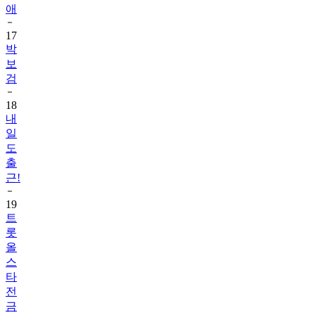
애
17
박
보
검
18
내
일
도
출
근!
19
트
롯
올
스
타
전
금