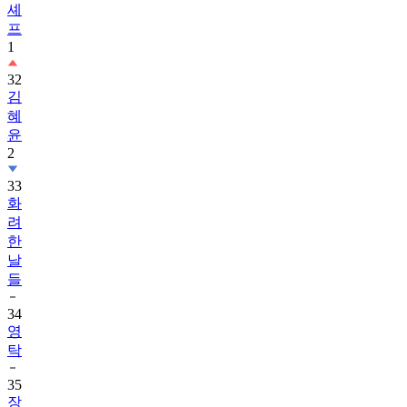
셰
프
1
32
김
혜
윤
2
33
화
려
한
날
들
34
영
탁
35
장