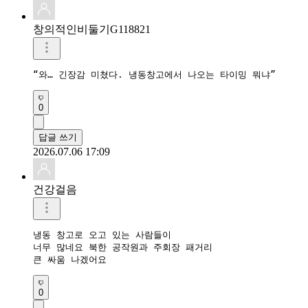
창의적인비둘기G118821
“와… 긴장감 미쳤다. 냉동창고에서 나오는 타이밍 뭐냐”
0
답글 쓰기
2026.07.06 17:09
건강걸음
냉동 창고로 오고 있는 사람들이

너무 많네요 북한 공작원과 주회장 패거리

큰 싸움 나겠어요
0