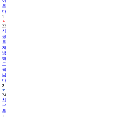
이
온
다
1
23
사
랑
을
처
방
해
드
립
니
다
2
24
차
은
우
1