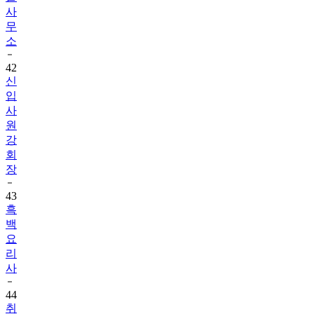
사
무
소
42
신
입
사
원
강
회
장
43
흑
백
요
리
사
44
취