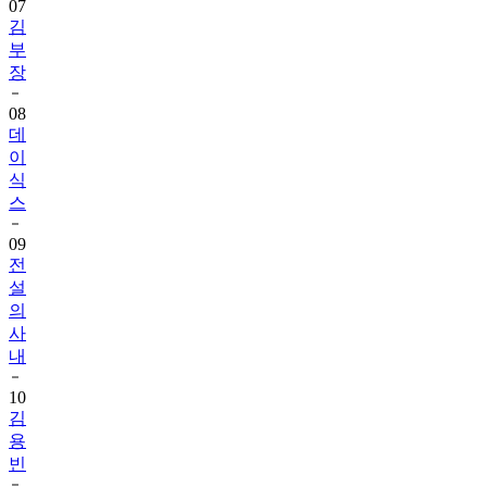
07
김
부
장
08
데
이
식
스
09
전
설
의
사
내
10
김
용
빈