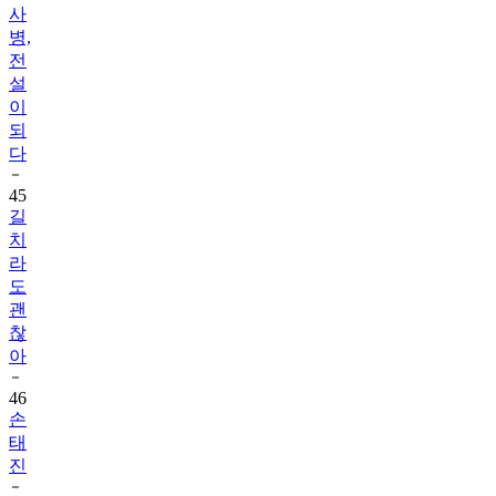
사
병,
전
설
이
되
다
45
길
치
라
도
괜
찮
아
46
손
태
진