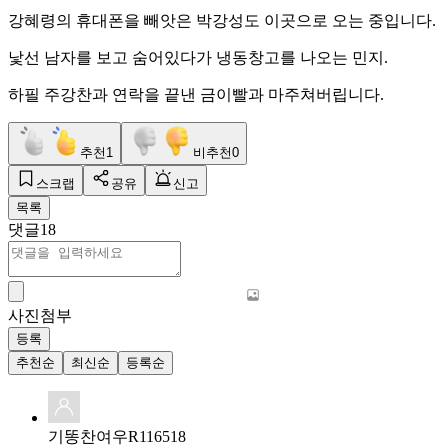
강혜령의 휴대폰을 빼앗은 박강성도 이곳으로 오는 중입니다.
낯선 남자를 보고 숨어있다가 냉동창고를 나오는 민지.
하필 주강찬과 연락을 끝낸 금이빨과 마주쳐버립니다.
추천
1
비추천
0
스크랩
공유
신고
목록
댓글
18
사진첨부
등록
추천순
최신순
등록순
기똥찬여우R116518