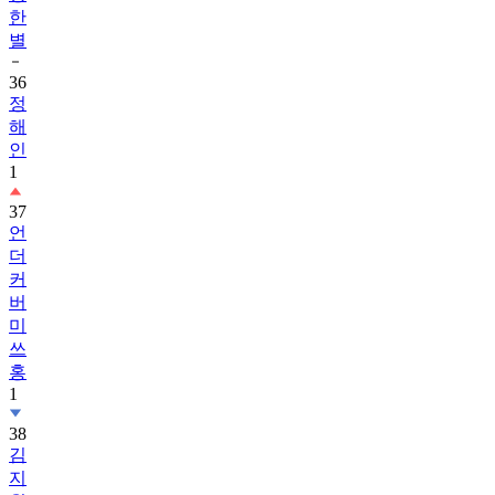
한
별
36
정
해
인
1
37
언
더
커
버
미
쓰
홍
1
38
김
지