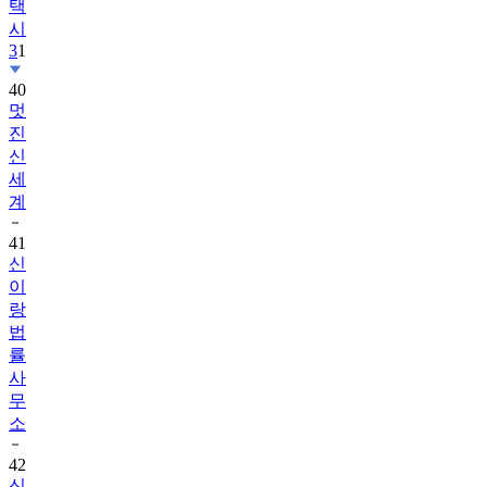
택
시
3
1
40
멋
진
신
세
계
41
신
이
랑
법
률
사
무
소
42
신