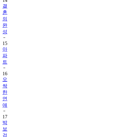
14
결
혼
의
완
성
15
아
파
트
16
오
싹
한
연
애
17
박
보
검