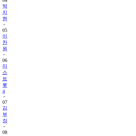
04
박
지
현
05
이
찬
원
06
미
스
트
롯
4
07
김
부
장
08