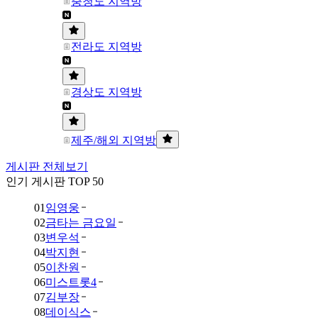
충청도 지역방
전라도 지역방
경상도 지역방
제주/해외 지역방
게시판 전체보기
인기 게시판 TOP 50
01
임영웅
02
금타는 금요일
03
변우석
04
박지현
05
이찬원
06
미스트롯4
07
김부장
08
데이식스