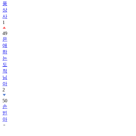
풍
상
사
1
49
은
애
하
는
도
적
님
아
2
50
손
빈
아