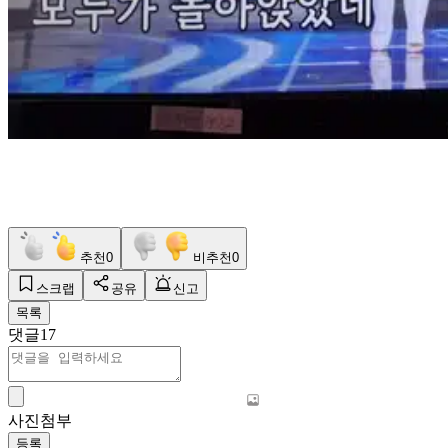
추천
0
비추천
0
스크랩
공유
신고
목록
댓글
17
사진첨부
등록