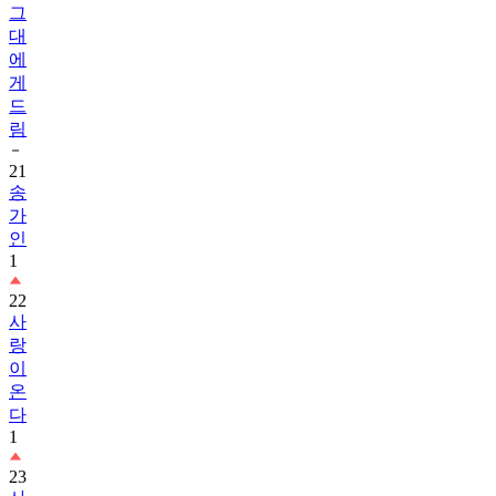
그
대
에
게
드
림
21
송
가
인
1
22
사
랑
이
온
다
1
23