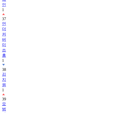
인
1
37
언
더
커
버
미
쓰
홍
1
38
김
지
원
1
39
모
범