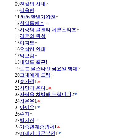
09
전설의 사내
10
김용빈
11
2026 한일가왕전
12
한일톱텐쇼
13
사랑의 콜센타 세븐스타즈
14
결혼의 완성
15
아파트
16
오싹한 연애
17
박보검
18
내일도 출근!
19
트롯 올스타전 금요일 밤에
20
그대에게 드림
21
송가인
1
22
사랑이 온다
1
23
사랑을 처방해 드립니다
2
24
차은우
1
25
아이유
1
26
수지
27
박서진
28
가족관계증명서
1
29
21세기 대군부인
1