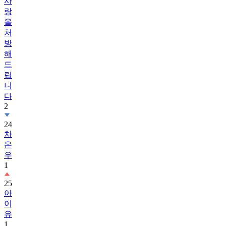
사
랑
을
처
방
해
드
립
니
다
2
24
차
은
우
1
25
아
이
유
1