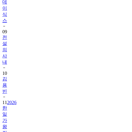
데
이
식
스
09
전
설
의
사
내
10
김
용
빈
11
2026
한
일
가
왕