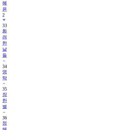
혜
윤
2
33
화
려
한
날
들
34
영
탁
35
장
한
별
36
정
해