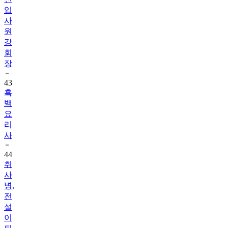
입
사
원
강
회
장
43
흑
백
요
리
사
44
취
사
병,
전
설
이