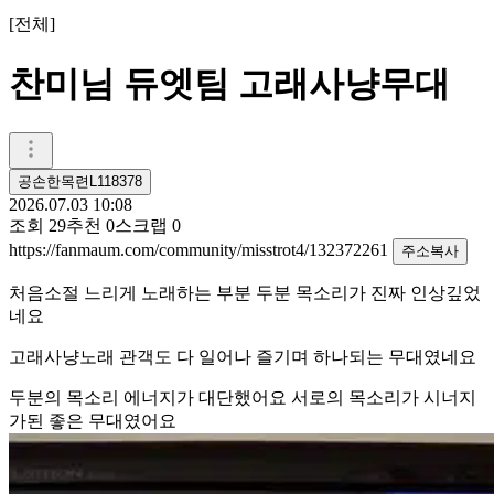
[
전체
]
찬미님 듀엣팀 고래사냥무대
공손한목련L118378
2026.07.03 10:08
조회
29
추천
0
스크랩
0
https://fanmaum.com/community/misstrot4/132372261
주소복사
처음소절 느리게 노래하는 부분 두분 목소리가 진짜 인상깊었
네요
고래사냥노래 관객도 다 일어나 즐기며 하나되는 무대였네요
두분의 목소리 에너지가 대단했어요 서로의 목소리가 시너지
가된 좋은 무대였어요