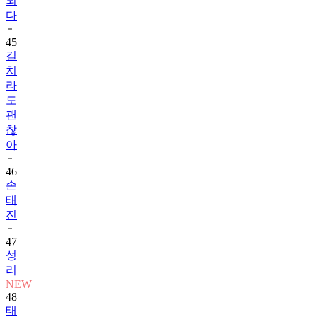
되
다
45
길
치
라
도
괜
찮
아
46
손
태
진
47
성
리
NEW
48
태