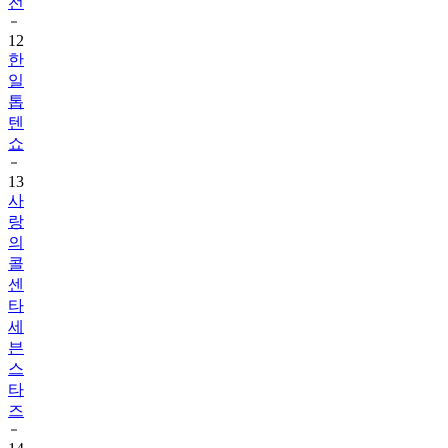
전
12
한
일
톱
텐
쇼
13
사
랑
의
콜
센
타
세
븐
스
타
즈