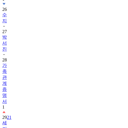
26
수
지
27
박
서
진
28
가
족
관
계
증
명
서
1
29
21
세