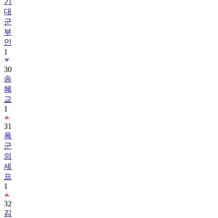
기
대
군
부
인
1
30
송
혜
교
1
31
폭
군
의
셰
프
1
32
김