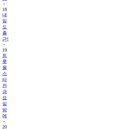
18
내
일
도
출
근!
19
트
롯
올
스
타
전
금
요
일
밤
에
20