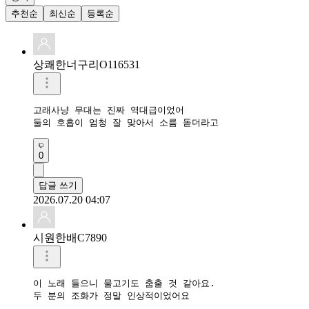
추천순
최신순
등록순
상쾌한너구리O116531
고래사냥 무대는 진짜 역대급이었어

둘의 호흡이 엄청 잘 맞아서 소름 돋더라고
0
답글 쓰기
2026.07.20 04:07
시원한배C7890
이 노래 들으니 물고기도 춤출 것 같아요.

두 분의 조화가 정말 인상적이었어요