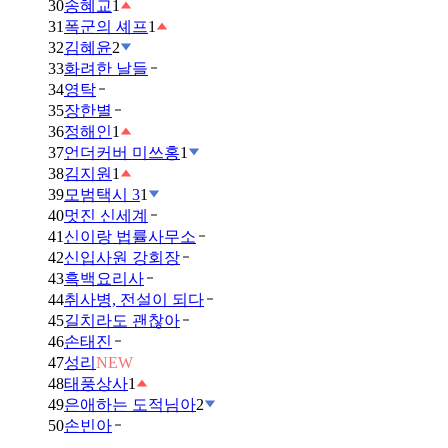
30
송혜교
1
31
폭군의 셰프
1
32
김혜윤
2
33
화려한 날들
34
영탁
35
장한별
36
정해인
1
37
언더커버 미쓰홍
1
38
김지원
1
39
모범택시 3
1
40
멋진 신세계
41
신이랑 법률사무소
42
신입사원 강회장
43
흑백요리사
44
취사병, 전설이 되다
45
길치라도 괜찮아
46
손태진
47
성리
NEW
48
태풍상사
1
49
은애하는 도적님아
2
50
손빈아