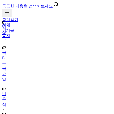
궁금한 내용을 검색해보세요
즐겨찾기
01
전체
임
인기글
영
공지
웅
02
금
타
는
금
요
일
03
변
우
석