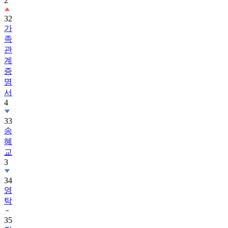
2
32
가
족
관
계
증
명
서
4
33
송
혜
교
3
34
영
탁
35