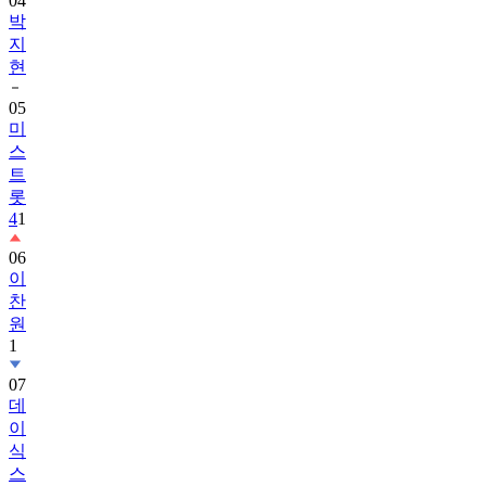
04
박
지
현
05
미
스
트
롯
4
1
06
이
찬
원
1
07
데
이
식
스