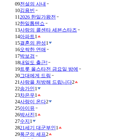
09
전설의 사내
10
김용빈
11
2026 한일가왕전
12
한일톱텐쇼
13
사랑의 콜센타 세븐스타즈
14
아파트
1
15
결혼의 완성
1
16
오싹한 연애
17
박보검
18
내일도 출근!
19
트롯 올스타전 금요일 밤에
20
그대에게 드림
21
사랑을 처방해 드립니다
2
22
송가인
1
23
차은우
1
24
사랑이 온다
2
25
아이유
26
박서진
1
27
수지
1
28
21세기 대군부인
1
29
폭군의 셰프
2