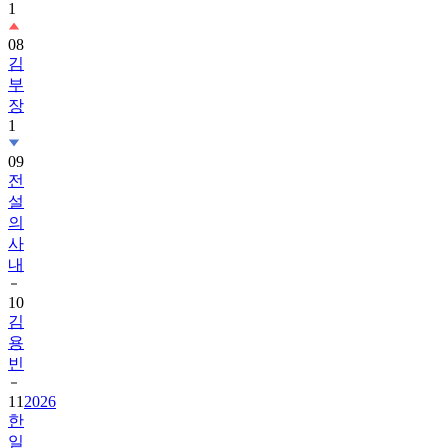
1
08
김
부
장
1
09
전
설
의
사
내
10
김
용
빈
11
2026
한
일