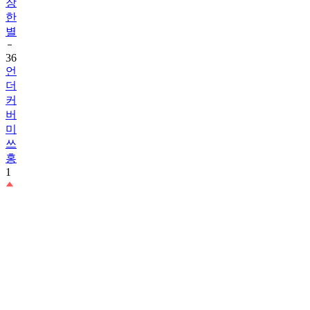
장
한
별
36
언
더
커
버
미
쓰
홍
1
37
정
해
인
1
38
모
범