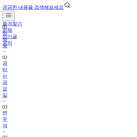
궁금한 내용을 검색해보세요
즐겨찾기
01
전체
임
인기글
영
공지
웅
02
금
타
는
금
요
일
03
변
우
석