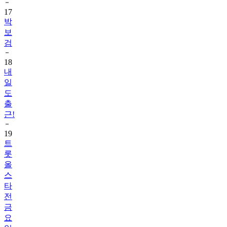
17
박
보
검
18
내
일
도
출
근!
19
트
롯
올
스
타
전
금
요