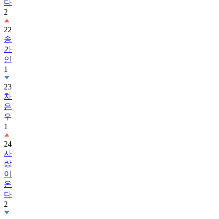
다
2
22
송
가
인
1
23
차
은
우
1
24
사
랑
이
온
다
2