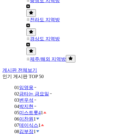
충청도 지역방
전라도 지역방
경상도 지역방
제주/해외 지역방
게시판 전체보기
인기 게시판 TOP 50
01
임영웅
02
금타는 금요일
03
변우석
04
박지현
05
미스트롯4
1
06
이찬원
1
07
데이식스
1
08
김부장
1