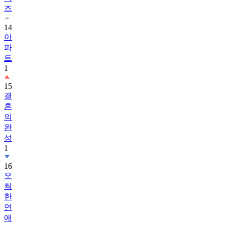
즈
14
아
파
트
1
15
결
혼
의
완
성
1
16
오
싹
한
연
애