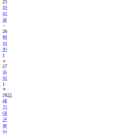
25
아
이
유
26
박
서
진
1
27
수
지
1
28
21
세
기
대
군
부
인