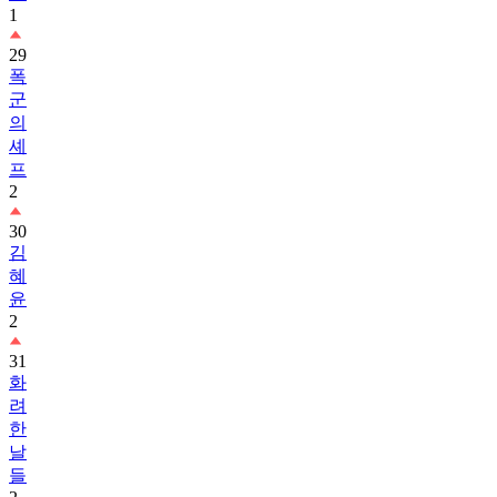
1
29
폭
군
의
셰
프
2
30
김
혜
윤
2
31
화
려
한
날
들