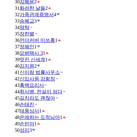
30
김혜윤
2
31
화려한 날들
2
32
가족관계증명서
4
33
송혜교
3
34
영탁
35
장한별
36
언더커버 미쓰홍
1
37
정해인
1
38
모범택시 3
1
39
멋진 신세계
1
40
김지원
2
41
신이랑 법률사무소
42
신입사원 강회장
43
흑백요리사
44
취사병, 전설이 되다
45
길치라도 괜찮아
46
손태진
47
태풍상사
1
48
은애하는 도적님아
1
49
손빈아
1
50
성리
3