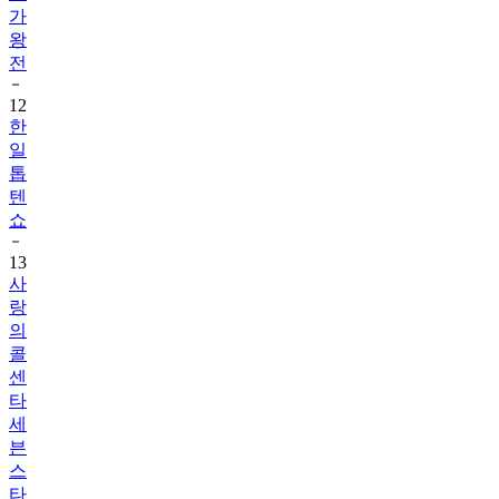
가
왕
전
12
한
일
톱
텐
쇼
13
사
랑
의
콜
센
타
세
븐
스
타