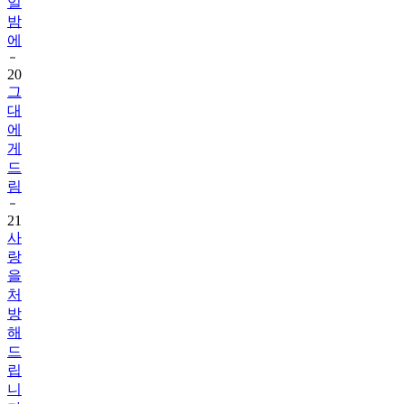
일
밤
에
20
그
대
에
게
드
림
21
사
랑
을
처
방
해
드
립
니