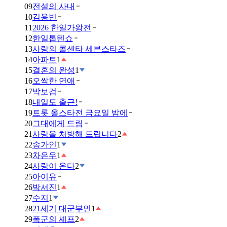
09
전설의 사내
10
김용빈
11
2026 한일가왕전
12
한일톱텐쇼
13
사랑의 콜센타 세븐스타즈
14
아파트
1
15
결혼의 완성
1
16
오싹한 연애
17
박보검
18
내일도 출근!
19
트롯 올스타전 금요일 밤에
20
그대에게 드림
21
사랑을 처방해 드립니다
2
22
송가인
1
23
차은우
1
24
사랑이 온다
2
25
아이유
26
박서진
1
27
수지
1
28
21세기 대군부인
1
29
폭군의 셰프
2