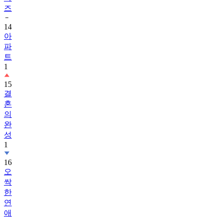
즈
14
아
파
트
1
15
결
혼
의
완
성
1
16
오
싹
한
연
애