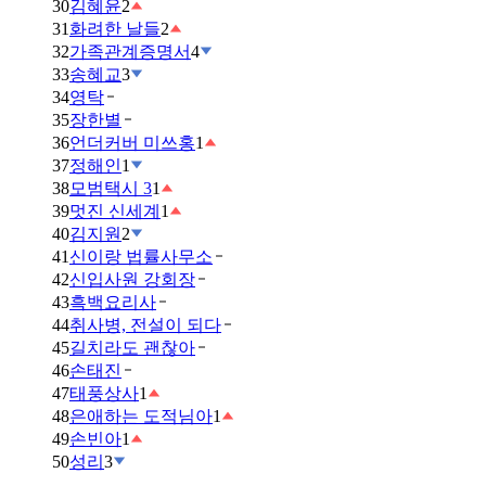
30
김혜윤
2
31
화려한 날들
2
32
가족관계증명서
4
33
송혜교
3
34
영탁
35
장한별
36
언더커버 미쓰홍
1
37
정해인
1
38
모범택시 3
1
39
멋진 신세계
1
40
김지원
2
41
신이랑 법률사무소
42
신입사원 강회장
43
흑백요리사
44
취사병, 전설이 되다
45
길치라도 괜찮아
46
손태진
47
태풍상사
1
48
은애하는 도적님아
1
49
손빈아
1
50
성리
3