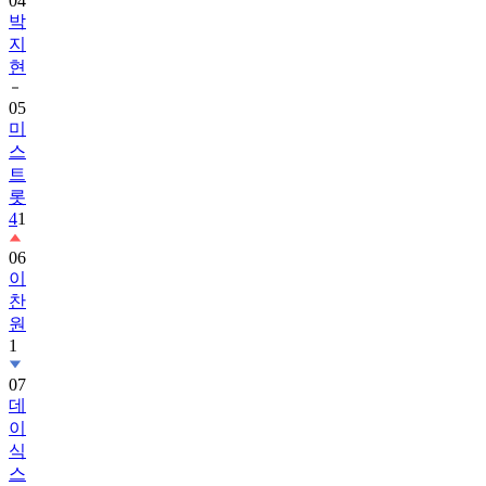
04
박
지
현
05
미
스
트
롯
4
1
06
이
찬
원
1
07
데
이
식
스