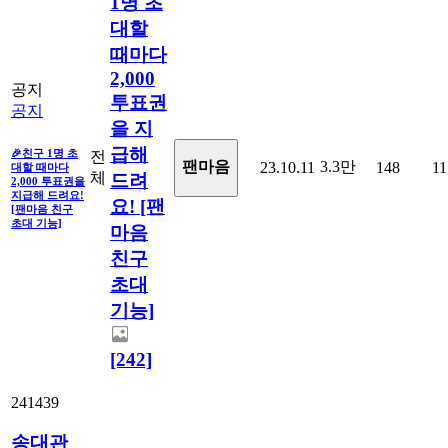
1명 초
대할
때마다
2,000
공지
투표권
공지
을 지
급해
🎉친구 1명 초
전
3.3만
팬마음
23.10.11
148
11
대할 때마다
체
드려
2,000 투표권을
지급해 드려요!
요! [팬
[팬마음 친구
초대 기능]
마음
친구
초대
기능]
[242]
241439
송대관