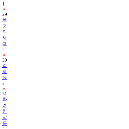
1
29
폭
군
의
셰
프
2
30
김
혜
윤
2
31
화
려
한
날
들