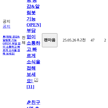
팅 공
감&알
림봇
기능
공지
OPEN]
공지
부담
없이
🔔[채팅 공감&
전
8.2천
팬마음
25.05.26
47
2
알림봇 기능
체
소통하
OPEN] 부담 없
이 소통하고 빠
고 빠
르게 소식을 접
해 보세요!
르게
소식을
접해
보세
요!
[31]
🎉친구