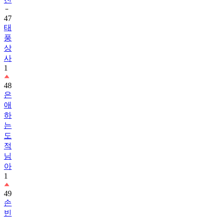
47
태
풍
상
사
1
48
은
애
하
는
도
적
님
아
1
49
손
빈