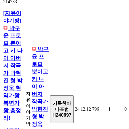
214733
[
자유이
야기방
]
박구
윤 프로
필 뿐이
박구
고 키 나
윤 프
이 아버
로필
지 작곡
뿐이고
가 박현
키 나
진 형 박
이 아
정욱 현
버지
자
역가왕
유
작곡가
복면가
기특한바
이
박현진
24.12.12
796
1
0
다표범
왕 총정
야
H240697
형 박
리!
기
정욱
방