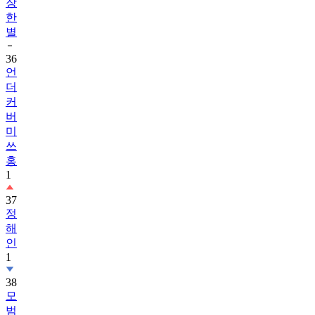
장
한
별
36
언
더
커
버
미
쓰
홍
1
37
정
해
인
1
38
모
범