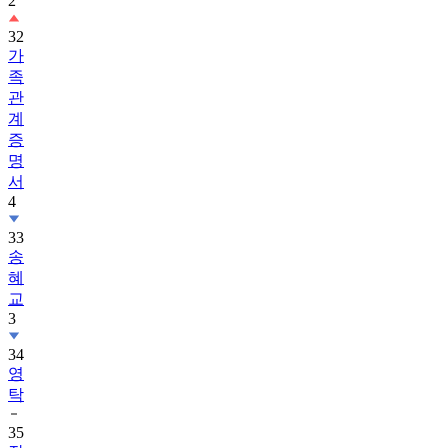
2
32
가
족
관
계
증
명
서
4
33
송
혜
교
3
34
영
탁
35