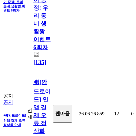
이 증정! 우리
동네 생활왕 이
정! 우
벤트 6회차
리 동
네 생
활왕
이벤트
6회차
[135]
🔊[안
드로이
공지
드] 인
공지
앱 결
전
팬마음ㅤ
26.06.26
859
12
0
제 오
🔊[안드로이드]
체
인앱 결제 오류
류 정
정상화 안내
상화