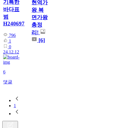
기특한
현역가
바다표
왕 복
범
면가왕
H240697
총정
리!
796
[6]
1
0
24.12.12
6
댓글
1