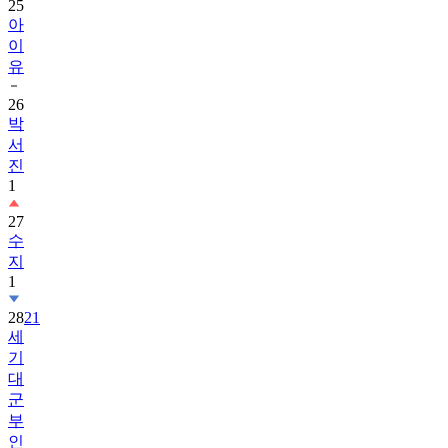
25
아
이
유
26
박
서
진
1
27
수
지
1
28
21
세
기
대
군
부
인