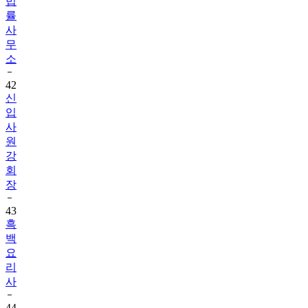
법
률
사
무
소
42
신
입
사
원
강
회
장
43
흑
백
요
리
사
44