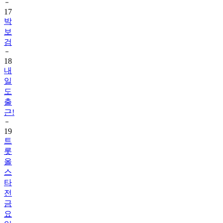
17
박
보
검
18
내
일
도
출
근!
19
트
롯
올
스
타
전
금
요