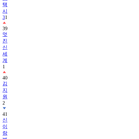
택
시
3
1
39
멋
진
신
세
계
1
40
김
지
원
2
41
신
이
랑