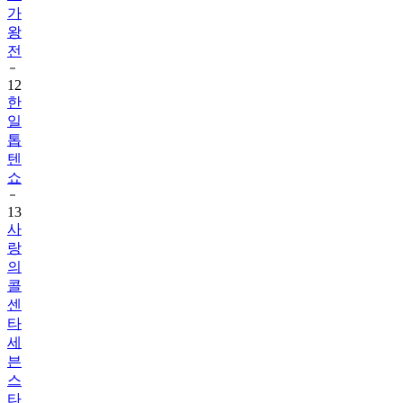
가
왕
전
12
한
일
톱
텐
쇼
13
사
랑
의
콜
센
타
세
븐
스
타