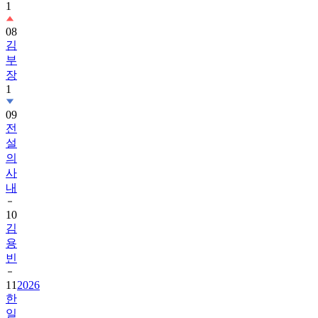
1
08
김
부
장
1
09
전
설
의
사
내
10
김
용
빈
11
2026
한
일