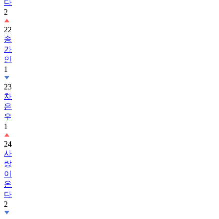
다
2
22
송
가
인
1
23
차
은
우
1
24
사
랑
이
온
다
2