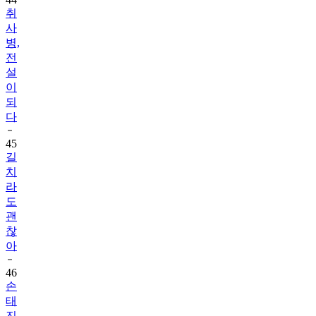
취
사
병,
전
설
이
되
다
45
길
치
라
도
괜
찮
아
46
손
태
진