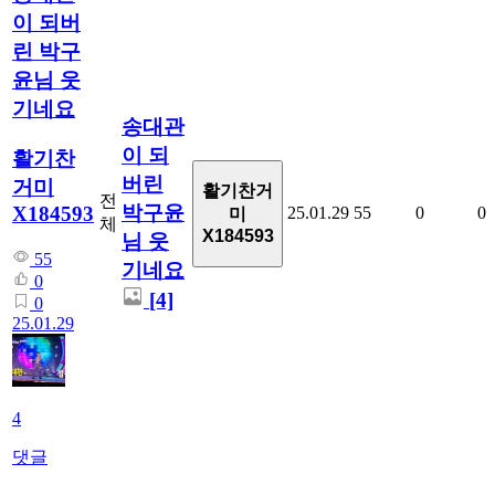
이 되버
린 박구
윤님 웃
기네요
송대관
이 되
활기찬
버린
거미
활기찬거
전
박구윤
X184593
25.01.29
55
0
0
미
체
X184593
님 웃
55
기네요
0
[4]
0
25.01.29
4
댓글