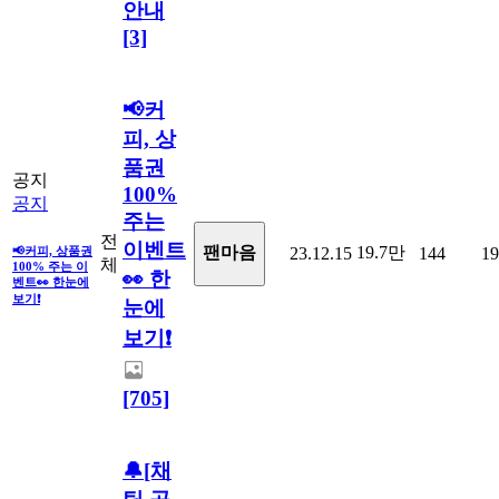
안내
[3]
📢커
피, 상
품권
공지
100%
공지
주는
전
이벤트
19.7만
팬마음
📢커피, 상품권
23.12.15
144
19
체
100% 주는 이
👀 한
벤트👀 한눈에
보기❗
눈에
보기❗
[705]
🔔[채