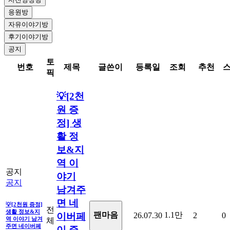
응원방
자유이야기방
후기이야기방
공지
토
번호
제목
글쓴이
등록일
조회
추천
픽
💡[2천
원 증
정] 생
활 정
보&지
역 이
공지
야기
공지
남겨주
면 네
💡[2천원 증정]
전
생활 정보&지
1.1만
팬마음ㅤ
26.07.30
2
0
이버페
역 이야기 남겨
체
주면 네이버페
이 증