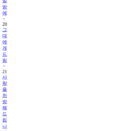
일
밤
에
20
그
대
에
게
드
림
21
사
랑
을
처
방
해
드
립
니