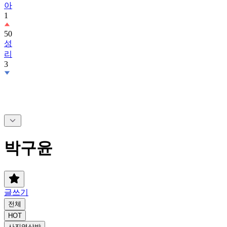
아
1
50
성
리
3
박구윤
글쓰기
전체
HOT
사진영상방