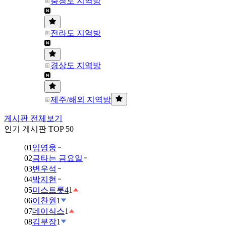
충청도 지역방
전라도 지역방
경상도 지역방
제주/해외 지역방
게시판 전체보기
인기 게시판 TOP 50
01
임영웅
02
금타는 금요일
03
변우석
04
박지현
05
미스트롯4
1
06
이찬원
1
07
데이식스
1
08
김부장
1