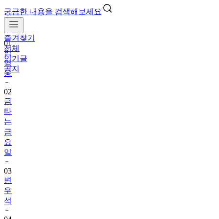
궁금한 내용을 검색해보세요
즐겨찾기
01
전체
임
인기글
영
공지
웅
02
금
타
는
금
요
일
03
변
우
석