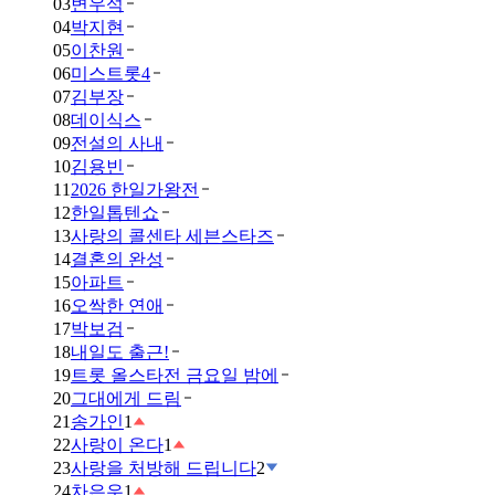
03
변우석
04
박지현
05
이찬원
06
미스트롯4
07
김부장
08
데이식스
09
전설의 사내
10
김용빈
11
2026 한일가왕전
12
한일톱텐쇼
13
사랑의 콜센타 세븐스타즈
14
결혼의 완성
15
아파트
16
오싹한 연애
17
박보검
18
내일도 출근!
19
트롯 올스타전 금요일 밤에
20
그대에게 드림
21
송가인
1
22
사랑이 온다
1
23
사랑을 처방해 드립니다
2
24
차은우
1