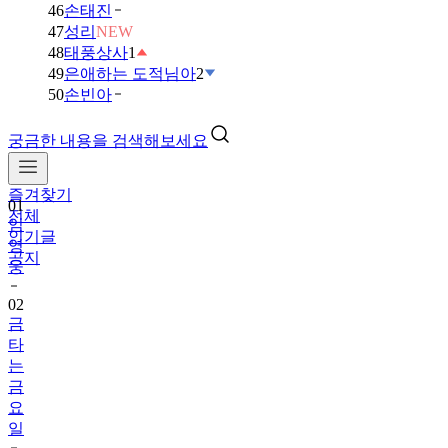
46
손태진
47
성리
NEW
48
태풍상사
1
49
은애하는 도적님아
2
50
손빈아
궁금한 내용을 검색해보세요
즐겨찾기
01
전체
임
인기글
영
공지
웅
02
금
타
는
금
요
일