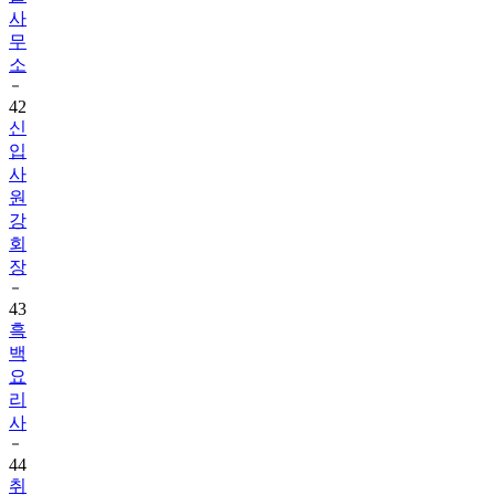
사
무
소
42
신
입
사
원
강
회
장
43
흑
백
요
리
사
44
취