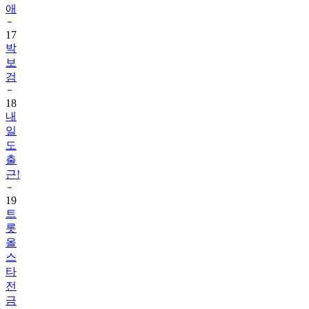
애
17
박
보
검
18
내
일
도
출
근!
19
트
롯
올
스
타
전
금