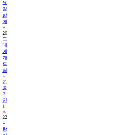
요
일
밤
에
20
그
대
에
게
드
림
21
송
가
인
1
22
사
랑