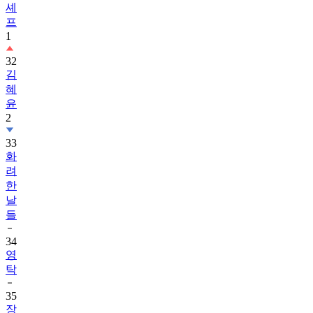
셰
프
1
32
김
혜
윤
2
33
화
려
한
날
들
34
영
탁
35
장