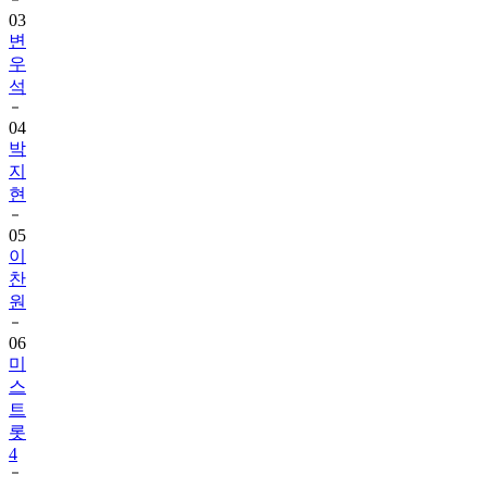
03
변
우
석
04
박
지
현
05
이
찬
원
06
미
스
트
롯
4