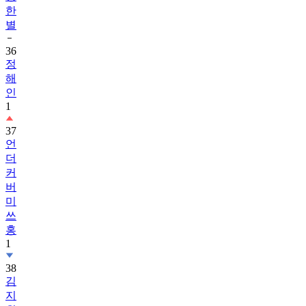
한
별
36
정
해
인
1
37
언
더
커
버
미
쓰
홍
1
38
김
지