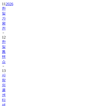
11
2026
한
일
가
왕
전
12
한
일
톱
텐
쇼
13
사
랑
의
콜
센
타
세