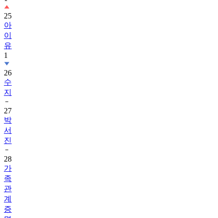
25
아
이
유
1
26
수
지
27
박
서
진
28
가
족
관
계
증