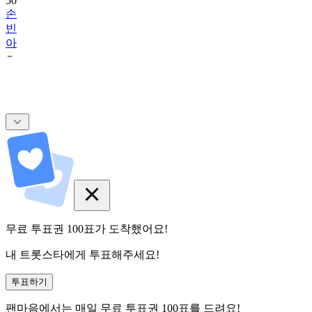
50
손
빈
아
무료 투표권
100
표
가 도착했어요!
내 트롯스타에게 투표해주세요!
투표하기
팬마음에서는
매일
무료 투표권
100
표를 드려요!