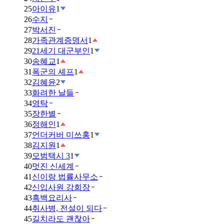
25
아이유
1
26
수지
27
박서진
28
가족관계증명서
1
29
21세기 대군부인
1
30
송혜교
1
31
폭군의 셰프
1
32
김혜윤
2
33
화려한 날들
34
영탁
35
장한별
36
정해인
1
37
언더커버 미쓰홍
1
38
김지원
1
39
모범택시 3
1
40
멋진 신세계
41
신이랑 법률사무소
42
신입사원 강회장
43
흑백요리사
44
취사병, 전설이 되다
45
길치라도 괜찮아