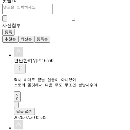
댓글
10
사진첨부
등록
추천순
최신순
등록순
편안한키위P116550
역시 이대로 끝날 인물이 아니었어

스토리 쫄깃해서 다음 주도 무조건 본방사수야
0
답글 쓰기
2026.07.20 05:35