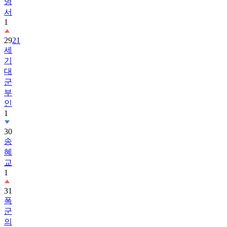
명
서
1
29
21
세
기
대
군
부
인
1
30
송
혜
교
1
31
폭
군
의