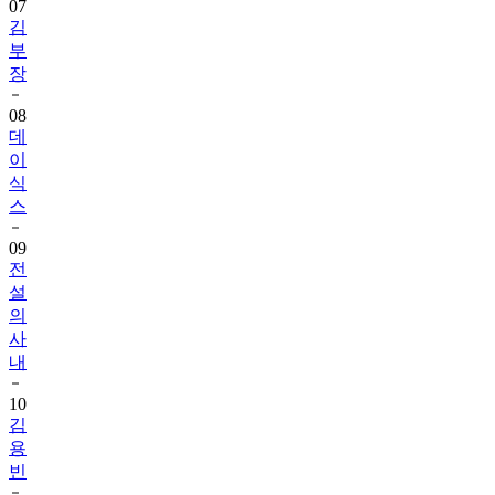
07
김
부
장
08
데
이
식
스
09
전
설
의
사
내
10
김
용
빈