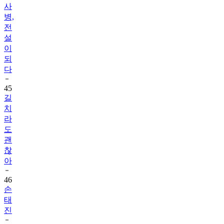
사
병,
전
설
이
되
다
45
길
치
라
도
괜
찮
아
46
손
태
진