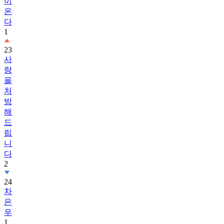
이
온
다
1
23
사
랑
을
처
방
해
드
립
니
다
2
24
차
은
우
1