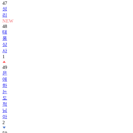
47
성
리
NEW
48
태
풍
상
사
1
49
은
애
하
는
도
적
님
아
2