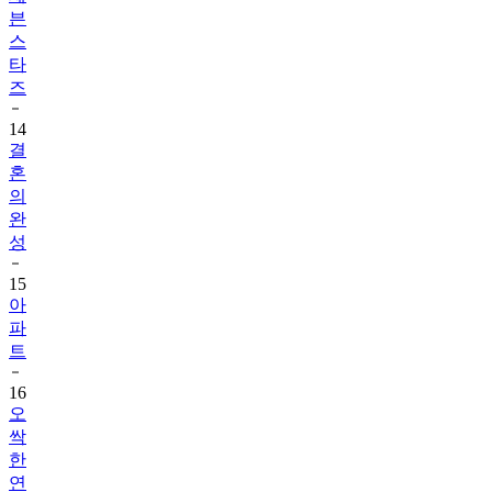
븐
스
타
즈
14
결
혼
의
완
성
15
아
파
트
16
오
싹
한
연