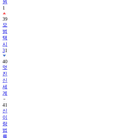
원
1
39
모
범
택
시
3
1
40
멋
진
신
세
계
41
신
이
랑
법
률