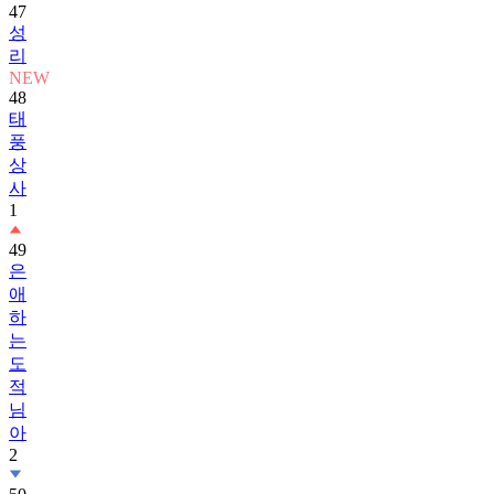
47
성
리
NEW
48
태
풍
상
사
1
49
은
애
하
는
도
적
님
아
2