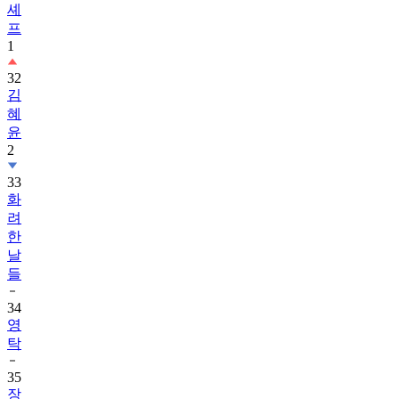
셰
프
1
32
김
혜
윤
2
33
화
려
한
날
들
34
영
탁
35
장