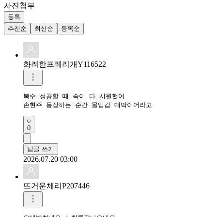
사진첨부
등록
추천순
최신순
등록순
화려한프레리개Y116522
복수 성공할 때 속이 다 시원했어

손현주 등장하는 순간 몰입감 대박이더라고
0
답글 쓰기
2026.07.20 03:00
뜨거운체리P207446