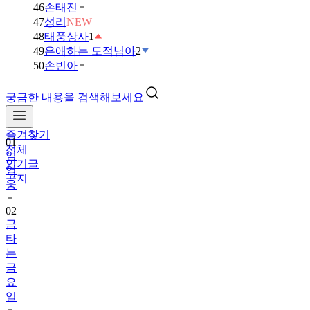
46
손태진
47
성리
NEW
48
태풍상사
1
49
은애하는 도적님아
2
50
손빈아
궁금한 내용을 검색해보세요
즐겨찾기
01
전체
임
인기글
영
공지
웅
02
금
타
는
금
요
일