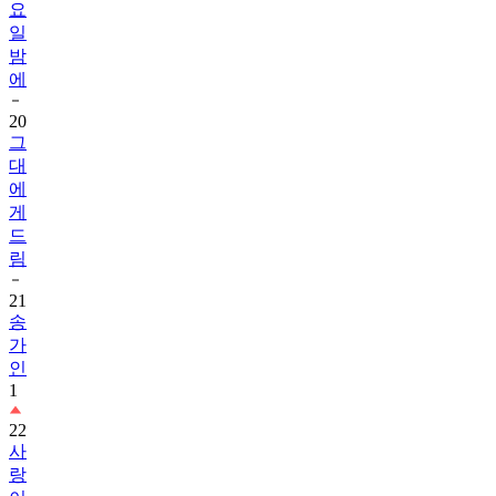
요
일
밤
에
20
그
대
에
게
드
림
21
송
가
인
1
22
사
랑