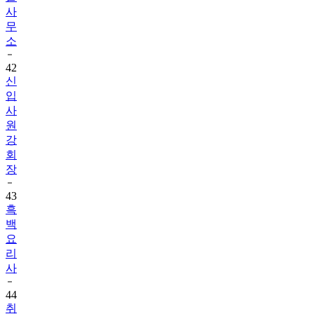
사
무
소
42
신
입
사
원
강
회
장
43
흑
백
요
리
사
44
취