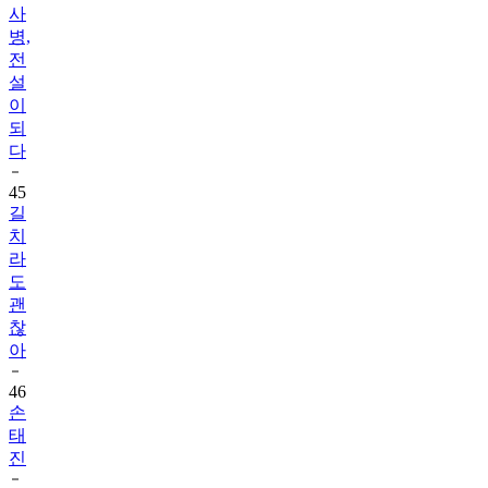
사
병,
전
설
이
되
다
45
길
치
라
도
괜
찮
아
46
손
태
진