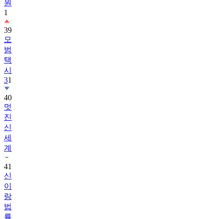
원
1
39
모
범
택
시
3
1
40
멋
진
신
세
계
41
신
이
랑
법
률