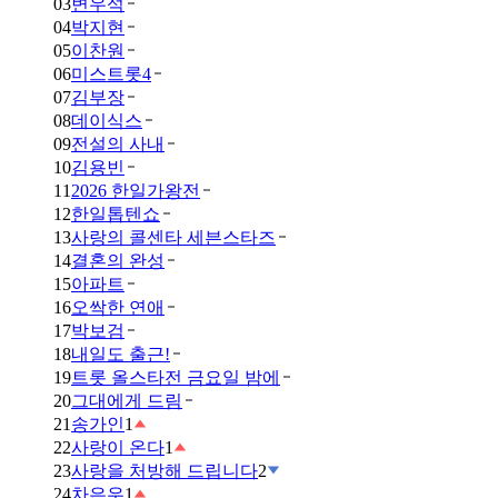
03
변우석
04
박지현
05
이찬원
06
미스트롯4
07
김부장
08
데이식스
09
전설의 사내
10
김용빈
11
2026 한일가왕전
12
한일톱텐쇼
13
사랑의 콜센타 세븐스타즈
14
결혼의 완성
15
아파트
16
오싹한 연애
17
박보검
18
내일도 출근!
19
트롯 올스타전 금요일 밤에
20
그대에게 드림
21
송가인
1
22
사랑이 온다
1
23
사랑을 처방해 드립니다
2
24
차은우
1