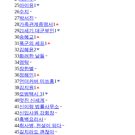
25
아이유
1
26
수지
27
박서진
28
가족관계증명서
1
29
21세기 대군부인
1
30
송혜교
1
31
폭군의 셰프
1
32
김혜윤
2
33
화려한 날들
34
영탁
35
장한별
36
정해인
1
37
언더커버 미쓰홍
1
38
김지원
1
39
모범택시 3
1
40
멋진 신세계
41
신이랑 법률사무소
42
신입사원 강회장
43
흑백요리사
44
취사병, 전설이 되다
45
길치라도 괜찮아