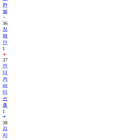
한
별
36
정
해
인
1
37
언
더
커
버
미
쓰
홍
1
38
김
지