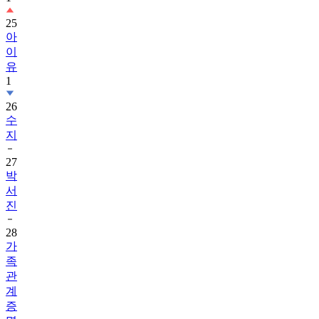
25
아
이
유
1
26
수
지
27
박
서
진
28
가
족
관
계
증