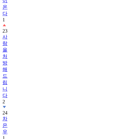
이
온
다
1
23
사
랑
을
처
방
해
드
립
니
다
2
24
차
은
우
1