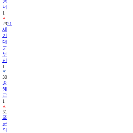
명
서
1
29
21
세
기
대
군
부
인
1
30
송
혜
교
1
31
폭
군
의