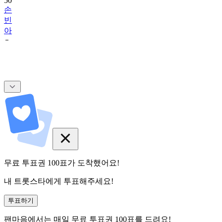
50
손
빈
아
무료 투표권
100
표
가 도착했어요!
내 트롯스타에게 투표해주세요!
투표하기
팬마음에서는
매일
무료 투표권
100
표를 드려요!