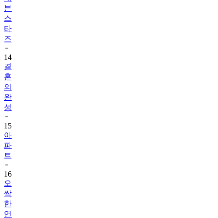
븐
스
타
즈
14
결
혼
의
완
성
15
아
파
트
16
오
싹
한
연