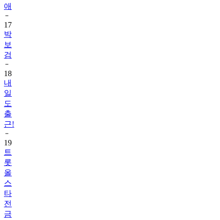
애
17
박
보
검
18
내
일
도
출
근!
19
트
롯
올
스
타
전
금