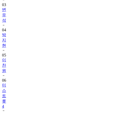
03
변
우
석
04
박
지
현
05
이
찬
원
06
미
스
트
롯
4