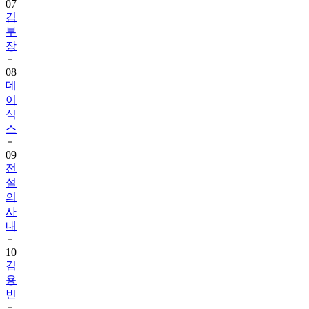
07
김
부
장
08
데
이
식
스
09
전
설
의
사
내
10
김
용
빈