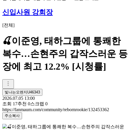
신입사원 강회장
[
전체
]
🍒이준영, 태하그룹에 통쾌한
복수…손현주의 갑작스러운 등
장에 최고 12.2% [시청률]
빛나는오렌지U46343
2026.07.05 13:00
조회
17
추천
0
스크랩
0
https://fanmaum.com/community/rebornrookie/132453362
주소복사