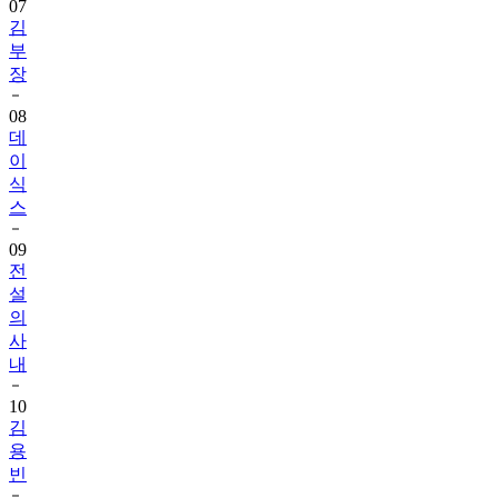
07
김
부
장
08
데
이
식
스
09
전
설
의
사
내
10
김
용
빈