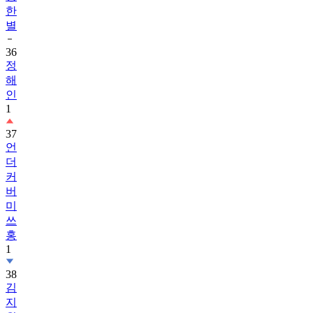
한
별
36
정
해
인
1
37
언
더
커
버
미
쓰
홍
1
38
김
지