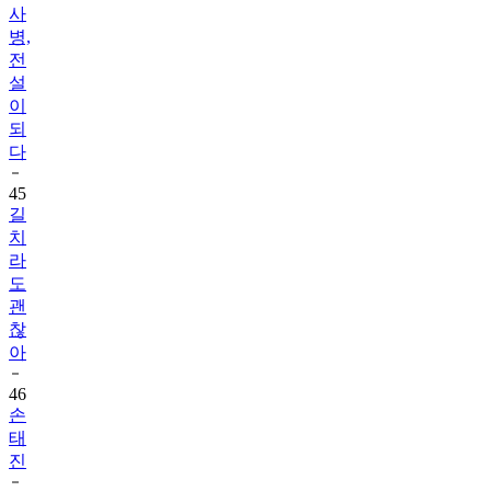
사
병,
전
설
이
되
다
45
길
치
라
도
괜
찮
아
46
손
태
진