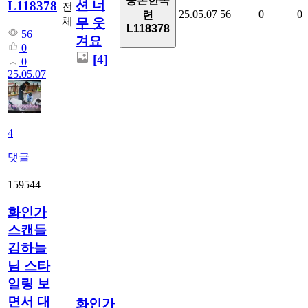
공손한목
션 너
L118378
전
25.05.07
56
0
0
련
체
무 웃
L118378
56
겨요
0
[4]
0
25.05.07
4
댓글
159544
화인가
스캔들
김하늘
님 스타
일링 보
면서 대
화인가