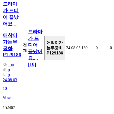
드라마
가 드디
어 끝났
어요....
드라마
애착이
가 드
가는무
애착이가
디어
전
24.08.03
130
0
0
궁화
는무궁화
체
끝났어
P129186
P129186
요....
[10]
130
0
0
24.08.03
10
댓글
152467