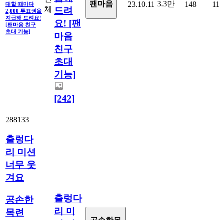
3.3만
팬마음
23.10.11
148
11
대할 때마다
체
드려
2,000 투표권을
지급해 드려요!
요! [팬
[팬마음 친구
초대 기능]
마음
친구
초대
기능]
[242]
288133
출렁다
리 미션
너무 웃
겨요
출렁다
공손한
리 미
목련