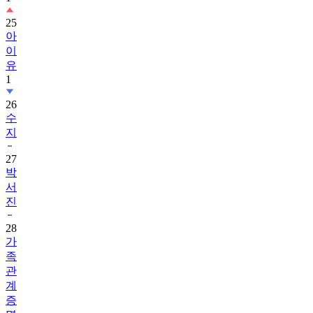
25
아
이
유
1
26
수
지
27
박
서
진
28
가
족
관
계
증