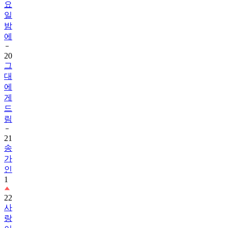
요
일
밤
에
20
그
대
에
게
드
림
21
송
가
인
1
22
사
랑