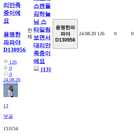
리만족
스캔들
중이에
김하늘
요
님 스
용맹한파
타일링
전
24.08.20
126
0
0
용맹한
파야
체
보면서
D130956
파파야
대리만
D130956
족중이
에요
126
0
[13]
0
24.08.20
13
댓글
153154