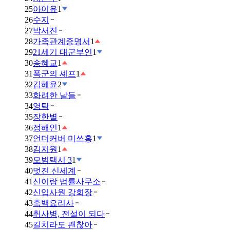
25
아이유
1
26
수지
27
박서진
28
가족관계증명서
1
29
21세기 대군부인
1
30
송혜교
1
31
폭군의 셰프
1
32
김혜윤
2
33
화려한 날들
34
영탁
35
장한별
36
정해인
1
37
언더커버 미쓰홍
1
38
김지원
1
39
모범택시 3
1
40
멋진 신세계
41
신이랑 법률사무소
42
신입사원 강회장
43
흑백요리사
44
취사병, 전설이 되다
45
길치라도 괜찮아