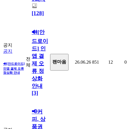
[128]
🔊[안
드로이
공지
드] 인
공지
앱 결
전
팬마음ㅤ
26.06.26
851
12
0
제 오
🔊[안드로이드]
체
인앱 결제 오류
류 정
정상화 안내
상화
안내
[3]
📢커
피, 상
품권