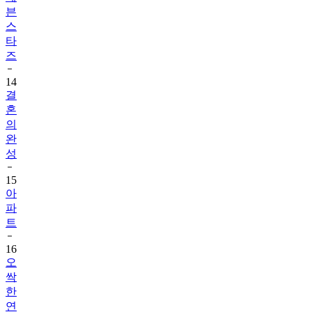
븐
스
타
즈
14
결
혼
의
완
성
15
아
파
트
16
오
싹
한
연