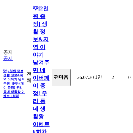
💡[2천
원 증
정] 생
활 정
보&지
역 이
공지
야기
공지
남겨주
면 네
💡[2천원 증정]
전
생활 정보&지
1만
팬마음ㅤ
26.07.30
2
0
이버페
역 이야기 남겨
체
주면 네이버페
이 증
이 증정! 우리
동네 생활왕 이
정! 우
벤트 6회차
리 동
네 생
활왕
이벤트
6회차