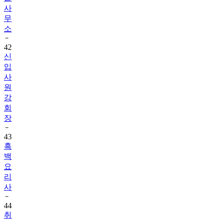
사
무
소
42
신
입
사
원
강
회
장
43
흑
백
요
리
사
44
취