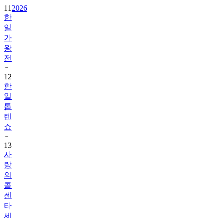
11
2026
한
일
가
왕
전
12
한
일
톱
텐
쇼
13
사
랑
의
콜
센
타
세