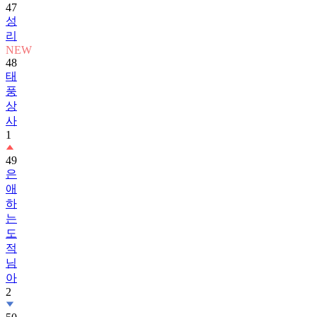
47
성
리
NEW
48
태
풍
상
사
1
49
은
애
하
는
도
적
님
아
2