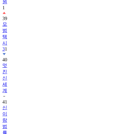
원
1
39
모
범
택
시
3
1
40
멋
진
신
세
계
41
신
이
랑
법
률