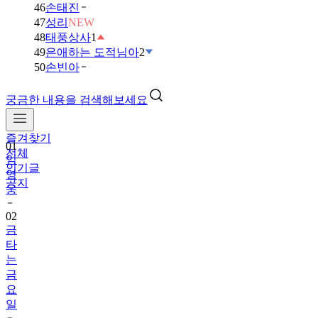
46
손태진
47
성리
NEW
48
태풍상사
1
49
은애하는 도적님아
2
50
손빈아
궁금한 내용을 검색해보세요
즐겨찾기
01
전체
임
인기글
영
공지
웅
02
금
타
는
금
요
일