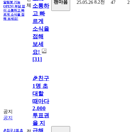
8.2천
팬마음
25.05.26
47
2
알림봇 기능
체
소통하
OPEN] 부담 없
이 소통하고 빠
고 빠
르게 소식을 접
해 보세요!
르게
소식을
접해
보세
요!
[31]
🎉친구
1명 초
대할
때마다
2,000
공지
투표권
공지
을 지
급해
🎉친구 1명 초
전