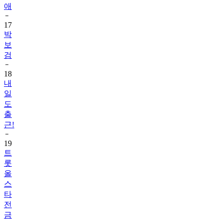
애
17
박
보
검
18
내
일
도
출
근!
19
트
롯
올
스
타
전
금