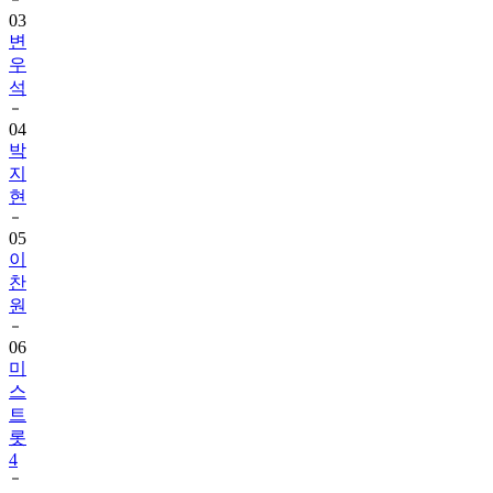
03
변
우
석
04
박
지
현
05
이
찬
원
06
미
스
트
롯
4