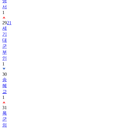
명
서
1
29
21
세
기
대
군
부
인
1
30
송
혜
교
1
31
폭
군
의