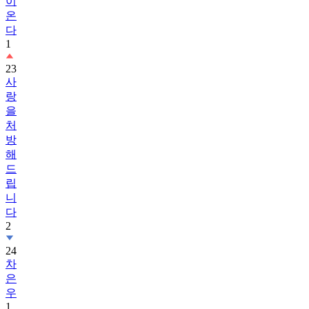
이
온
다
1
23
사
랑
을
처
방
해
드
립
니
다
2
24
차
은
우
1