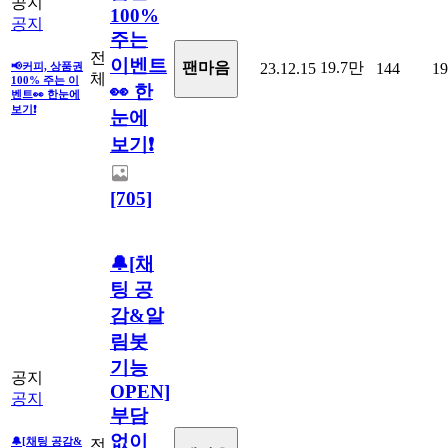
공지
100%
공지
주는
전
이벤트
19.7만
팬마음
📢커피, 상품권
23.12.15
144
19
체
100% 주는 이
👀 한
벤트👀 한눈에
보기❗
눈에
보기❗
[705]
🔔[채
팅 공
감&알
림봇
기능
공지
OPEN]
공지
부담
없이
🔔[채팅 공감&
전