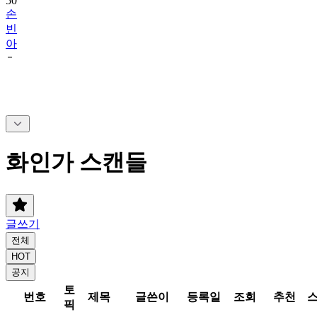
50
손
빈
아
화인가 스캔들
글쓰기
전체
HOT
공지
토
번호
제목
글쓴이
등록일
조회
추천
픽