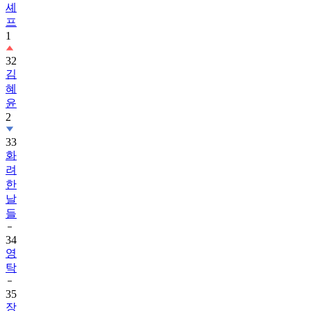
셰
프
1
32
김
혜
윤
2
33
화
려
한
날
들
34
영
탁
35
장