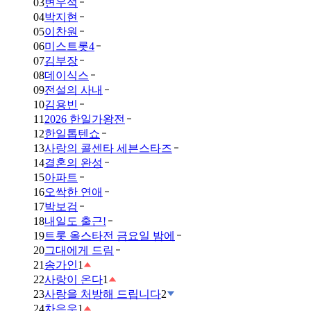
03
변우석
04
박지현
05
이찬원
06
미스트롯4
07
김부장
08
데이식스
09
전설의 사내
10
김용빈
11
2026 한일가왕전
12
한일톱텐쇼
13
사랑의 콜센타 세븐스타즈
14
결혼의 완성
15
아파트
16
오싹한 연애
17
박보검
18
내일도 출근!
19
트롯 올스타전 금요일 밤에
20
그대에게 드림
21
송가인
1
22
사랑이 온다
1
23
사랑을 처방해 드립니다
2
24
차은우
1