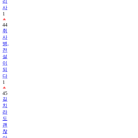
리
사
1
44
취
사
병,
전
설
이
되
다
1
45
길
치
라
도
괜
찮
아