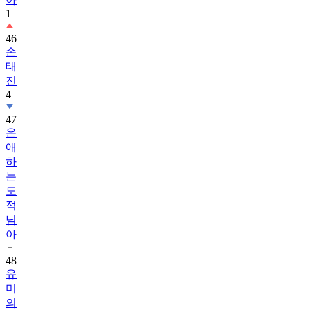
1
46
손
태
진
4
47
은
애
하
는
도
적
님
아
48
유
미
의