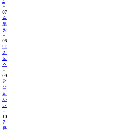
4
07
김
부
장
08
데
이
식
스
09
전
설
의
사
내
10
김
용