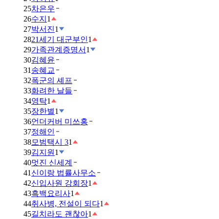
25
차은우
26
수지
1
27
박서진
1
28
21세기 대군부인
1
29
가족관계증명서
1
30
김혜윤
31
송혜교
32
폭군의 셰프
33
화려한 날들
34
영탁
1
35
장한별
1
36
언더커버 미쓰홍
37
정해인
38
모범택시 3
1
39
김지원
1
40
멋진 신세계
41
신이랑 법률사무소
42
신입사원 강회장
1
43
흑백요리사
1
44
취사병, 전설이 되다
1
45
길치라도 괜찮아
1