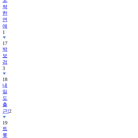
오
싹
한
연
애
1
17
박
보
검
3
18
내
일
도
출
근!
2
19
트
롯