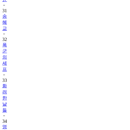
31
송
혜
교
32
폭
군
의
셰
프
33
화
려
한
날
들
34
영