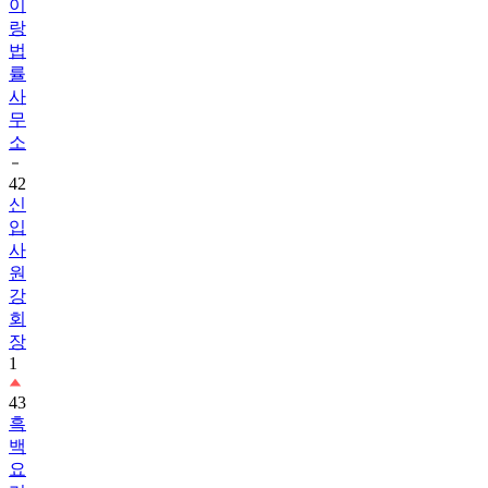
이
랑
법
률
사
무
소
42
신
입
사
원
강
회
장
1
43
흑
백
요