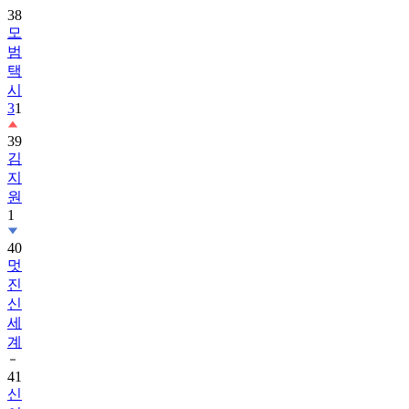
38
모
범
택
시
3
1
39
김
지
원
1
40
멋
진
신
세
계
41
신