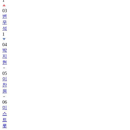
1
03
변
우
석
1
04
박
지
현
05
이
찬
원
06
미
스
트
롯