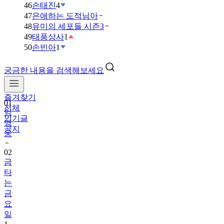
46
손태진
4
47
은애하는 도적님아
48
유미의 세포들 시즌3
49
태풍상사
1
50
손빈아
1
궁금한 내용을 검색해보세요
즐겨찾기
01
전체
임
인기글
영
공지
웅
02
금
타
는
금
요
일