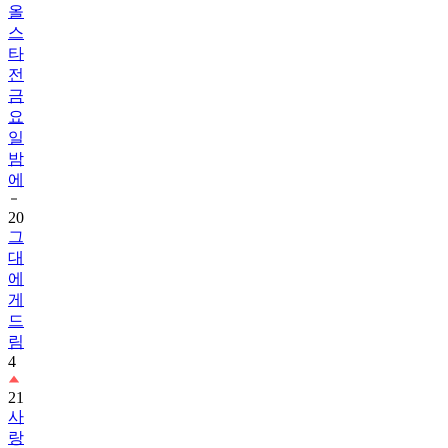
올
스
타
전
금
요
일
밤
에
20
그
대
에
게
드
림
4
21
사
랑