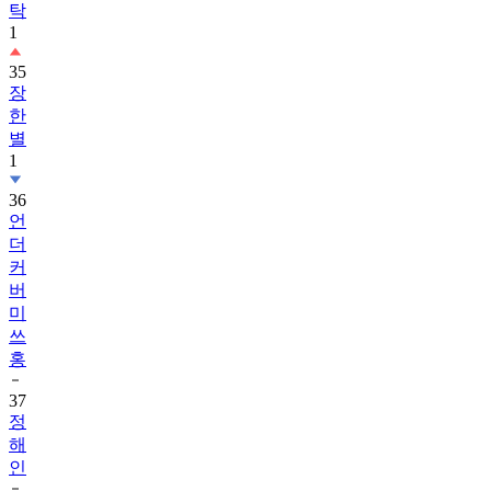
탁
1
35
장
한
별
1
36
언
더
커
버
미
쓰
홍
37
정
해
인