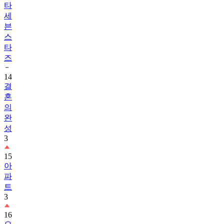
타
세
븐
스
타
즈
14
결
혼
의
완
성
3
15
아
파
트
3
16