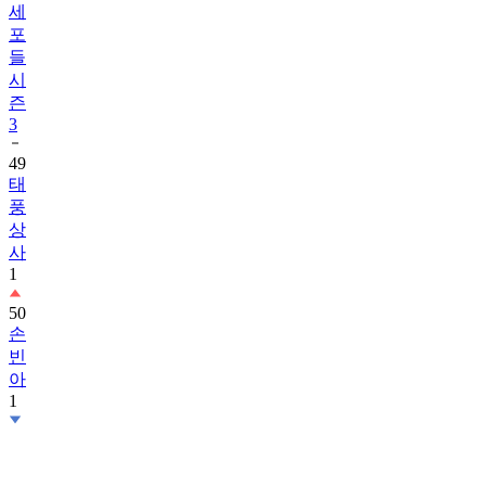
세
포
들
시
즌
3
49
태
풍
상
사
1
50
손
빈
아
1