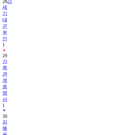
28
21
세
기
대
군
부
인
1
29
가
족
관
계
증
명
서
1
30
김
혜
윤