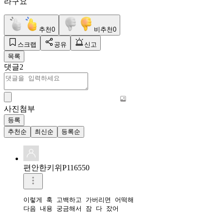
라구요
추천
0
비추천
0
스크랩
공유
신고
목록
댓글
2
사진첨부
등록
추천순
최신순
등록순
편안한키위P116550
이렇게 훅 고백하고 가버리면 어떡해

다음 내용 궁금해서 잠 다 잤어