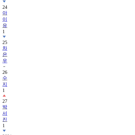
24
아
이
유
1
25
차
은
우
26
수
지
1
27
박
서
진
1