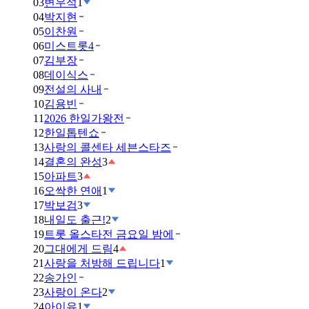
03
변우석
1
04
박지현
05
이찬원
06
미스트롯4
07
김부장
08
데이식스
09
전설의 사내
10
김용빈
11
2026 한일가왕전
12
한일톱텐쇼
13
사랑의 콜센타 세븐스타즈
14
결혼의 완성
3
15
아파트
3
16
오싹한 연애
1
17
박보검
3
18
내일도 출근!
2
19
트롯 올스타전 금요일 밤에
20
그대에게 드림
4
21
사랑을 처방해 드립니다
1
22
송가인
23
사랑이 온다
2
24
아이유
1