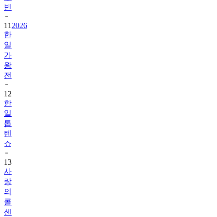
빈
11
2026
한
일
가
왕
전
12
한
일
톱
텐
쇼
13
사
랑
의
콜
센