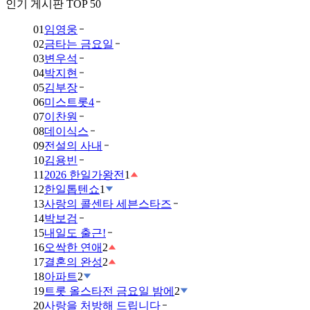
인기 게시판 TOP 50
01
임영웅
02
금타는 금요일
03
변우석
04
박지현
05
김부장
06
미스트롯4
07
이찬원
08
데이식스
09
전설의 사내
10
김용빈
11
2026 한일가왕전
1
12
한일톱텐쇼
1
13
사랑의 콜센타 세븐스타즈
14
박보검
15
내일도 출근!
16
오싹한 연애
2
17
결혼의 완성
2
18
아파트
2
19
트롯 올스타전 금요일 밤에
2
20
사랑을 처방해 드립니다