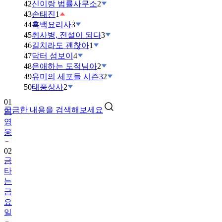
42
신이랑 법률사무소
2
43
손태진
1
44
흑백요리사
3
45
취사병, 전설이 되다
3
46
길치라도 괜찮아
1
47
닥터 섬보이
4
48
은애하는 도적님아
2
49
유미의 세포들 시즌3
2
01
50
태풍상사
2
임
영
궁금한 내용을 검색해보세요
웅
02
금
타
는
금
요
일
03