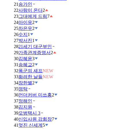
21
송가인
22
사랑이 온다
2
23
그대에게 드림
7
24
아이유
2
25
차은우
2
26
수지
1
27
박서진
1
28
21세기 대군부인
29
가족관계증명서
2
30
김혜윤
3
31
송혜교
2
32
폭군의 셰프
NEW
33
화려한 날들
NEW
34
장한별
2
35
영탁
36
언더커버 미쓰홍
2
37
정해인
38
김지원
39
모범택시 3
40
신입사원 강회장
7
41
멋진 신세계
5