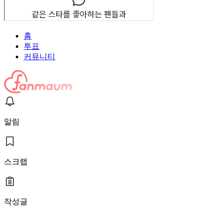
홈
투표
커뮤니티
알림
스크랩
작성글