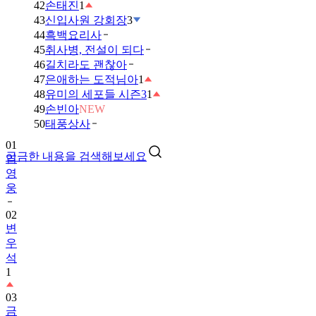
42
손태진
1
43
신입사원 강회장
3
44
흑백요리사
45
취사병, 전설이 되다
46
길치라도 괜찮아
47
은애하는 도적님아
1
48
유미의 세포들 시즌3
1
49
손빈아
NEW
01
50
태풍상사
임
영
궁금한 내용을 검색해보세요
웅
02
변
우
석
1
03
금
타
는