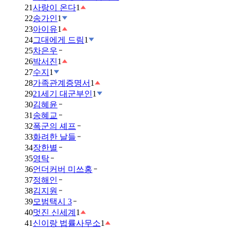
21
사랑이 온다
1
22
송가인
1
23
아이유
1
24
그대에게 드림
1
25
차은우
26
박서진
1
27
수지
1
28
가족관계증명서
1
29
21세기 대군부인
1
30
김혜윤
31
송혜교
32
폭군의 셰프
33
화려한 날들
34
장한별
35
영탁
36
언더커버 미쓰홍
37
정해인
38
김지원
39
모범택시 3
40
멋진 신세계
1
41
신이랑 법률사무소
1