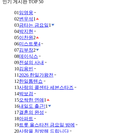
인기 게시판 TOP 50
01
임영웅
02
변우석
1
03
금타는 금요일
1
04
박지현
05
이찬원
2
06
미스트롯4
07
김부장
2
08
데이식스
09
전설의 사내
10
김용빈
11
2026 한일가왕전
12
한일톱텐쇼
13
사랑의 콜센타 세븐스타즈
14
박보검
15
오싹한 연애
1
16
내일도 출근!
1
17
결혼의 완성
18
아파트
19
트롯 올스타전 금요일 밤에
20
사랑을 처방해 드립니다