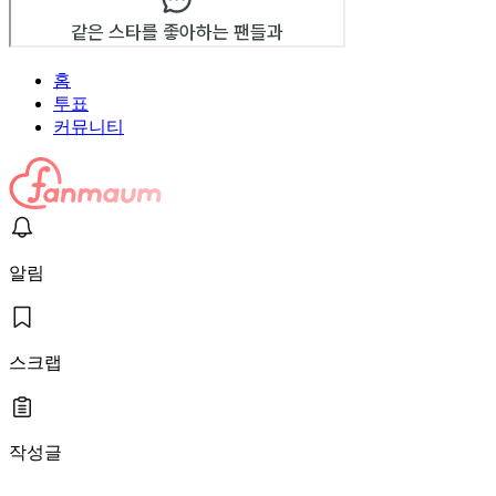
홈
투표
커뮤니티
알림
스크랩
작성글