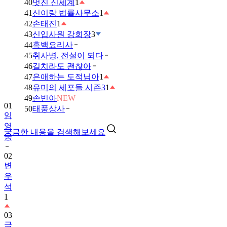
40
멋진 신세계
1
41
신이랑 법률사무소
1
42
손태진
1
43
신입사원 강회장
3
44
흑백요리사
45
취사병, 전설이 되다
46
길치라도 괜찮아
47
은애하는 도적님아
1
48
유미의 세포들 시즌3
1
49
손빈아
NEW
01
50
태풍상사
임
영
궁금한 내용을 검색해보세요
웅
02
변
우
석
1
03
금