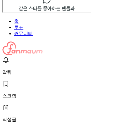
홈
투표
커뮤니티
알림
스크랩
작성글