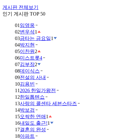
게시판 전체보기
인기 게시판 TOP 50
01
임영웅
02
변우석
1
03
금타는 금요일
1
04
박지현
05
이찬원
2
06
미스트롯4
07
김부장
2
08
데이식스
09
전설의 사내
10
김용빈
11
2026 한일가왕전
12
한일톱텐쇼
13
사랑의 콜센타 세븐스타즈
14
박보검
15
오싹한 연애
1
16
내일도 출근!
1
17
결혼의 완성
18
아파트