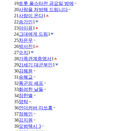
19
트롯 올스타전 금요일 밤에
20
사랑을 처방해 드립니다
21
사랑이 온다
1
22
송가인
1
23
아이유
1
24
그대에게 드림
1
25
차은우
26
박서진
1
27
수지
1
28
가족관계증명서
1
29
21세기 대군부인
1
30
김혜윤
31
송혜교
32
폭군의 셰프
33
화려한 날들
34
장한별
35
영탁
36
언더커버 미쓰홍
37
정해인
38
김지원
39
모범택시 3