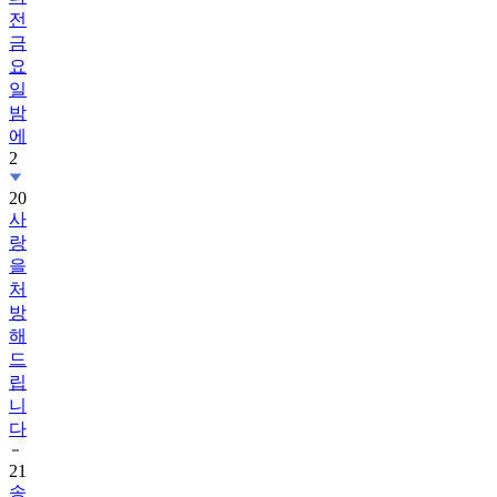
전
금
요
일
밤
에
2
20
사
랑
을
처
방
해
드
립
니
다
21
송