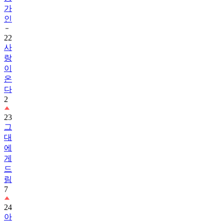
가
인
22
사
랑
이
온
다
2
23
그
대
에
게
드
림
7
24
아