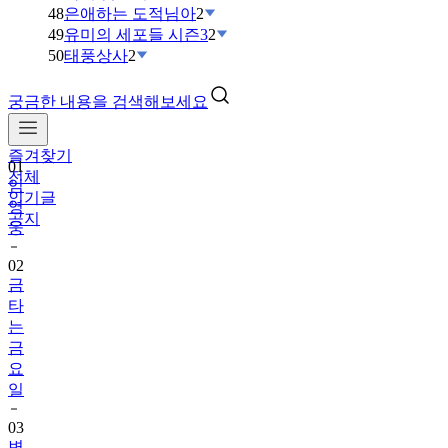
48
은애하는 도적님아
2
49
유미의 세포들 시즌3
2
50
태풍상사
2
궁금한 내용을 검색해보세요
즐겨찾기
01
전체
임
인기글
영
공지
웅
02
금
타
는
금
요
일
03
변