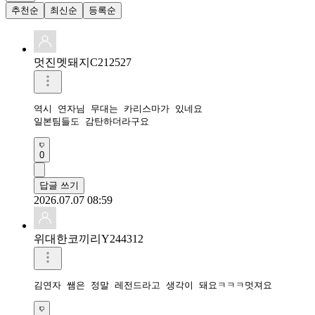
추천순
최신순
등록순
멋진멧돼지C212527
역시 연자님 무대는 카리스마가 있네요

일본팀들도 감탄하더라구요
0
답글 쓰기
2026.07.07 08:59
위대한코끼리Y244312
김연자 쌤은 정말 레전드라고 생각이 돼요ㅋㅋㅋ멋져요