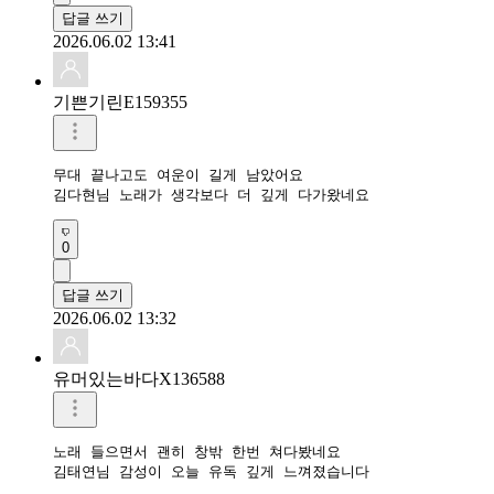
답글 쓰기
2026.06.02 13:41
기쁜기린E159355
무대 끝나고도 여운이 길게 남았어요

김다현님 노래가 생각보다 더 깊게 다가왔네요
0
답글 쓰기
2026.06.02 13:32
유머있는바다X136588
노래 들으면서 괜히 창밖 한번 쳐다봤네요

김태연님 감성이 오늘 유독 깊게 느껴졌습니다