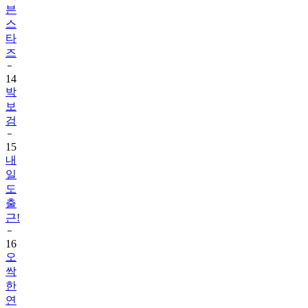
븐
스
타
즈
14
박
보
검
15
내
일
도
출
근!
16
오
싹
한
연