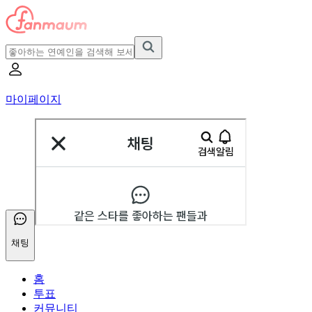
마이페이지
채팅
홈
투표
커뮤니티