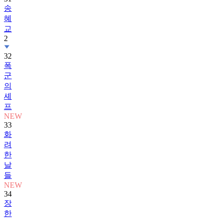
송
혜
교
2
32
폭
군
의
셰
프
NEW
33
화
려
한
날
들
NEW
34
장
한