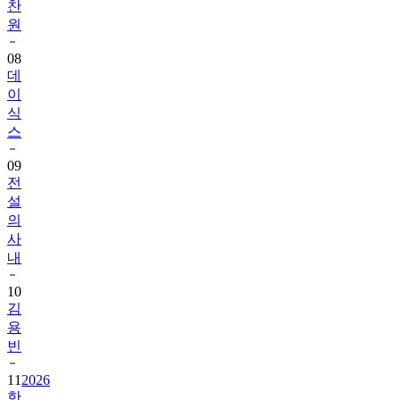
찬
원
08
데
이
식
스
09
전
설
의
사
내
10
김
용
빈
11
2026
한