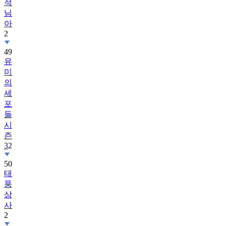
적
님
아
2
49
유
미
의
세
포
들
시
즌
3
2
50
태
풍
상
사
2