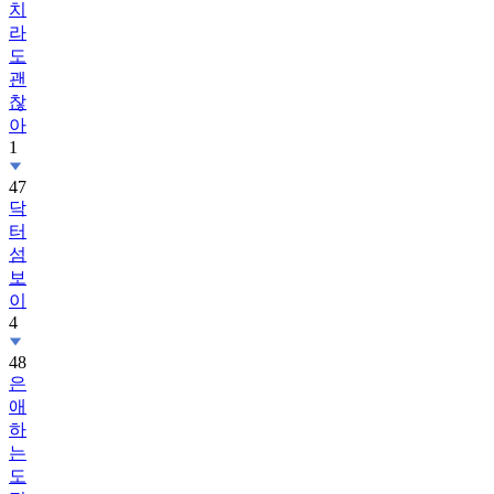
치
라
도
괜
찮
아
1
47
닥
터
섬
보
이
4
48
은
애
하
는
도