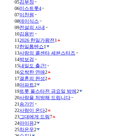
05
김부장
06
미스트롯4
07
이찬원
08
데이식스
09
전설의 사내
10
김용빈
11
2026 한일가왕전
1
12
한일톱텐쇼
1
13
사랑의 콜센타 세븐스타즈
14
박보검
15
내일도 출근!
16
오싹한 연애
2
17
결혼의 완성
2
18
아파트
2
19
트롯 올스타전 금요일 밤에
2
20
사랑을 처방해 드립니다
21
송가인
22
사랑이 온다
2
23
그대에게 드림
7
24
아이유
2
25
차은우
2
26
수지
1