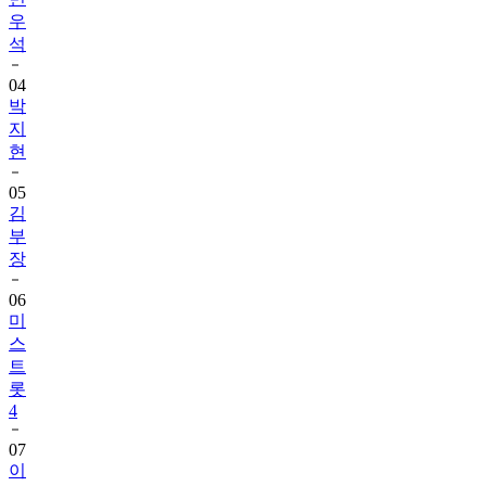
우
석
04
박
지
현
05
김
부
장
06
미
스
트
롯
4
07
이