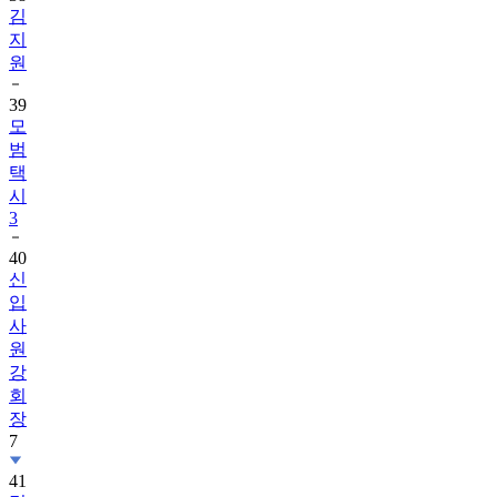
김
지
원
39
모
범
택
시
3
40
신
입
사
원
강
회
장
7
41