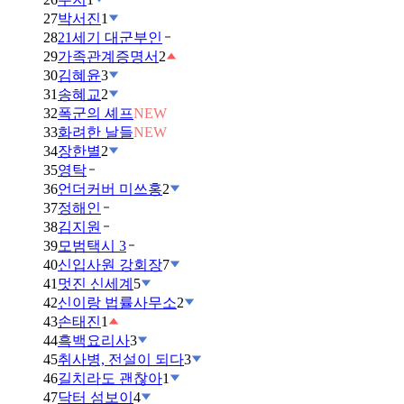
27
박서진
1
28
21세기 대군부인
29
가족관계증명서
2
30
김혜윤
3
31
송혜교
2
32
폭군의 셰프
NEW
33
화려한 날들
NEW
34
장한별
2
35
영탁
36
언더커버 미쓰홍
2
37
정해인
38
김지원
39
모범택시 3
40
신입사원 강회장
7
41
멋진 신세계
5
42
신이랑 법률사무소
2
43
손태진
1
44
흑백요리사
3
45
취사병, 전설이 되다
3
46
길치라도 괜찮아
1
47
닥터 섬보이
4