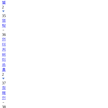
별
2
35
영
탁
36
언
더
커
버
미
쓰
홍
2
37
정
해
인
38