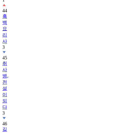
44
흑
백
요
리
사
3
45
취
사
병,
전
설
이
되
다
3
46
길