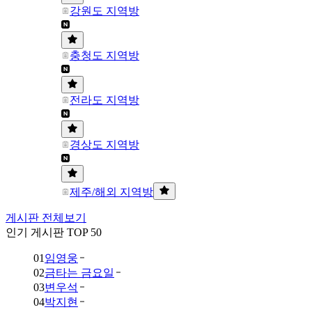
강원도 지역방
충청도 지역방
전라도 지역방
경상도 지역방
제주/해외 지역방
게시판 전체보기
인기 게시판 TOP 50
01
임영웅
02
금타는 금요일
03
변우석
04
박지현