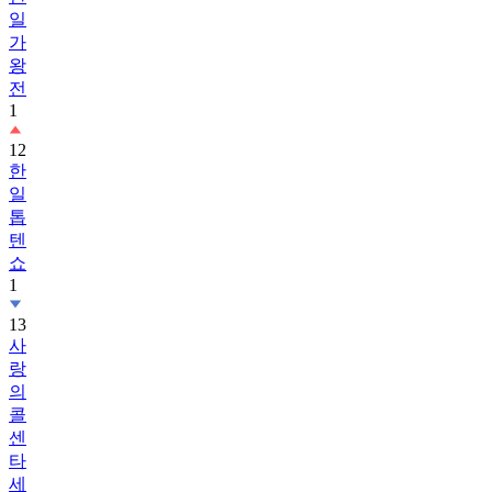
일
가
왕
전
1
12
한
일
톱
텐
쇼
1
13
사
랑
의
콜
센
타
세