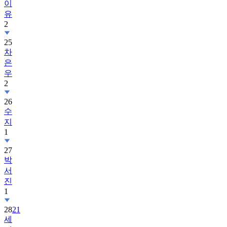
이
유
2
25
차
은
우
2
26
수
지
1
27
박
서
진
1
28
21
세