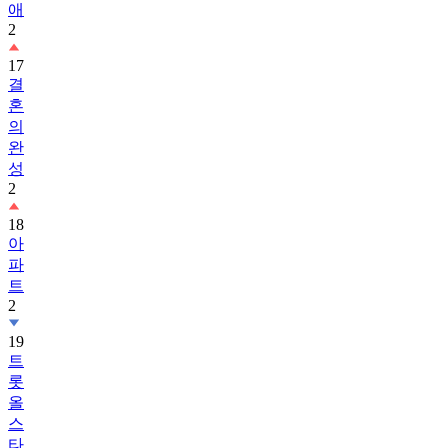
애
2
17
결
혼
의
완
성
2
18
아
파
트
2
19
트
롯
올
스
타