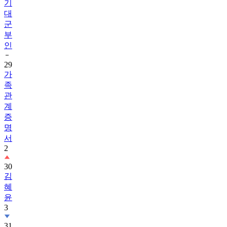
기
대
군
부
인
29
가
족
관
계
증
명
서
2
30
김
혜
윤
3
31