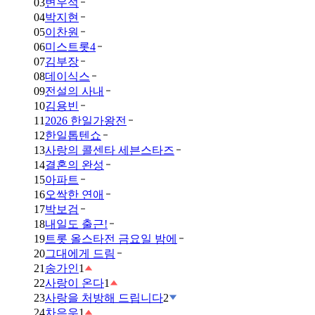
03
변우석
04
박지현
05
이찬원
06
미스트롯4
07
김부장
08
데이식스
09
전설의 사내
10
김용빈
11
2026 한일가왕전
12
한일톱텐쇼
13
사랑의 콜센타 세븐스타즈
14
결혼의 완성
15
아파트
16
오싹한 연애
17
박보검
18
내일도 출근!
19
트롯 올스타전 금요일 밤에
20
그대에게 드림
21
송가인
1
22
사랑이 온다
1
23
사랑을 처방해 드립니다
2
24
차은우
1