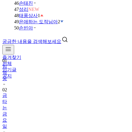
46
손태진
47
성리
NEW
48
태풍상사
1
49
은애하는 도적님아
2
50
손빈아
궁금한 내용을 검색해보세요
즐겨찾기
01
전체
임
인기글
영
공지
웅
02
금
타
는
금
요
일