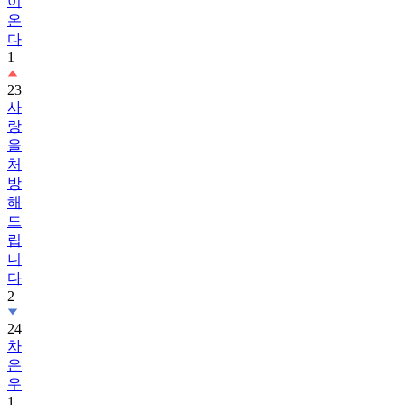
이
온
다
1
23
사
랑
을
처
방
해
드
립
니
다
2
24
차
은
우
1