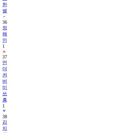
한
별
36
정
해
인
1
37
언
더
커
버
미
쓰
홍
1
38
김
지