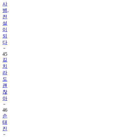
사
병,
전
설
이
되
다
45
길
치
라
도
괜
찮
아
46
손
태
진