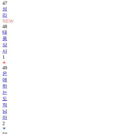
47
성
리
NEW
48
태
풍
상
사
1
49
은
애
하
는
도
적
님
아
2