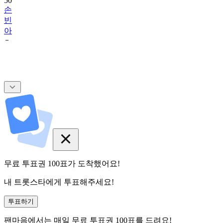
50
손
빈
아
무료 투표권
100
표
가 도착했어요!
내 트롯스타에게 투표해주세요!
투표하기
팬마음에서는
매일
무료 투표권
100
표를 드려요!