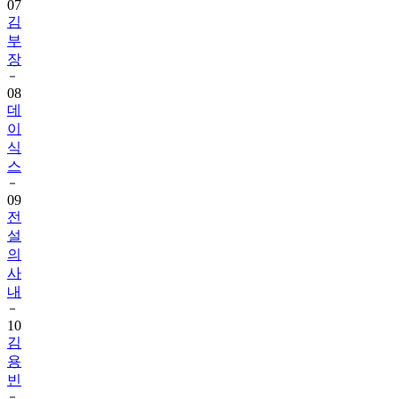
07
김
부
장
08
데
이
식
스
09
전
설
의
사
내
10
김
용
빈