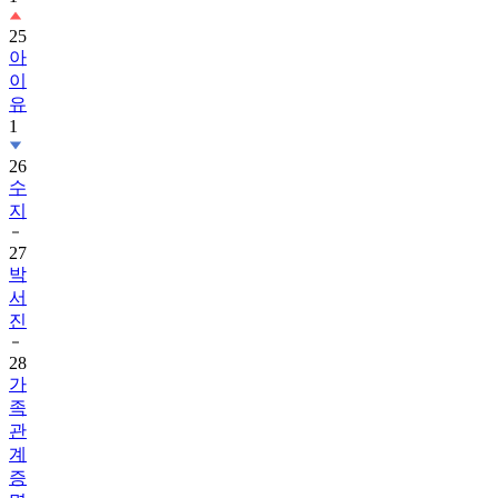
25
아
이
유
1
26
수
지
27
박
서
진
28
가
족
관
계
증