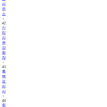
사
무
소
42
신
입
사
원
강
회
장
43
흑
백
요
리
사
44
취