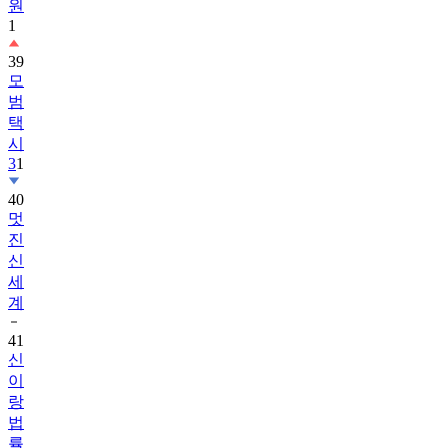
원
1
39
모
범
택
시
3
1
40
멋
진
신
세
계
41
신
이
랑
법
률