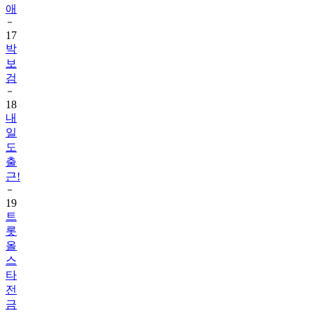
애
17
박
보
검
18
내
일
도
출
근!
19
트
롯
올
스
타
전
금