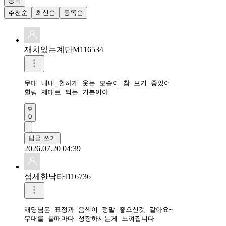
등록
추천순
최신순
등록순
재치있는계단M116534
무대 내내 환하게 웃는 모습이 참 보기 좋았어

힐링 제대로 되는 기분이야
0
답글 쓰기
2026.07.20 04:39
섬세한낙타I116736
재명님은 표정과 음색이 정말 좋으신것 같아요~

무대를 볼때마다 성장하시는게 느껴집니다