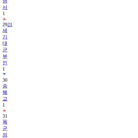
명
서
1
29
21
세
기
대
군
부
인
1
30
송
혜
교
1
31
폭
군
의