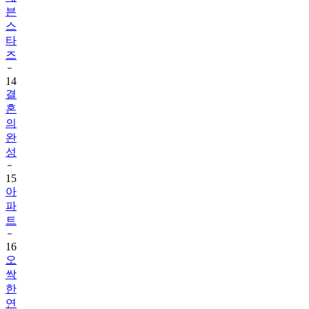
븐
스
타
즈
14
결
혼
의
완
성
15
아
파
트
16
오
싹
한
연