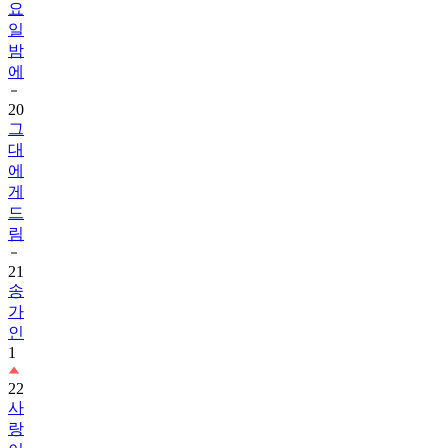
요
일
밤
에
20
그
대
에
게
드
림
21
송
가
인
1
22
사
랑