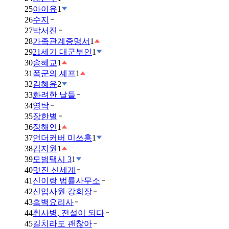
25
아이유
1
26
수지
27
박서진
28
가족관계증명서
1
29
21세기 대군부인
1
30
송혜교
1
31
폭군의 셰프
1
32
김혜윤
2
33
화려한 날들
34
영탁
35
장한별
36
정해인
1
37
언더커버 미쓰홍
1
38
김지원
1
39
모범택시 3
1
40
멋진 신세계
41
신이랑 법률사무소
42
신입사원 강회장
43
흑백요리사
44
취사병, 전설이 되다
45
길치라도 괜찮아