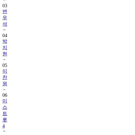
03
변
우
석
04
박
지
현
05
이
찬
원
06
미
스
트
롯
4