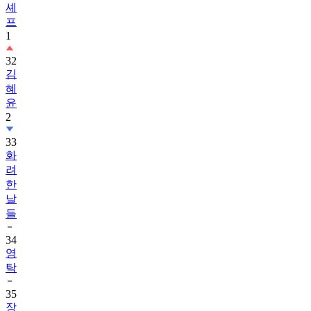
셰
프
1
32
김
혜
윤
2
33
화
려
한
날
들
34
영
탁
35
장