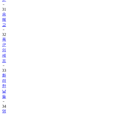
31
송
혜
교
32
폭
군
의
셰
프
33
화
려
한
날
들
34
영