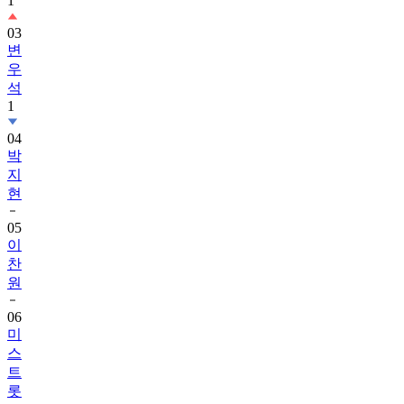
1
03
변
우
석
1
04
박
지
현
05
이
찬
원
06
미
스
트
롯