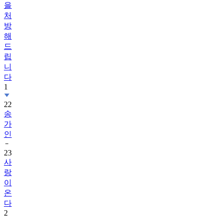
을
처
방
해
드
립
니
다
1
22
송
가
인
23
사
랑
이
온
다
2