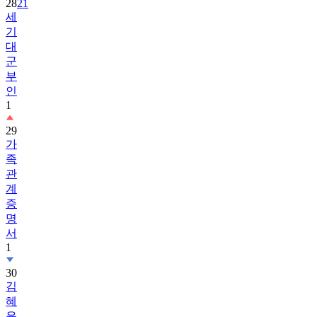
28
21
세
기
대
군
부
인
1
29
가
족
관
계
증
명
서
1
30
김
혜
윤