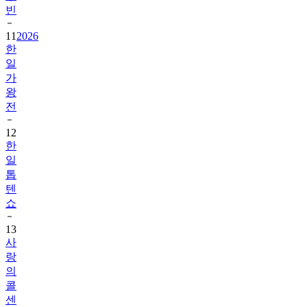
빈
11
2026
한
일
가
왕
전
12
한
일
톱
텐
쇼
13
사
랑
의
콜
센