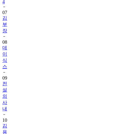
4
07
김
부
장
08
데
이
식
스
09
전
설
의
사
내
10
김
용