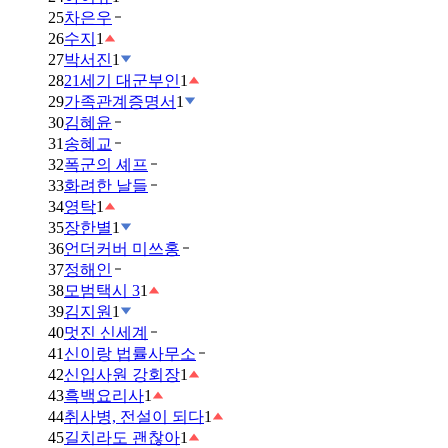
25
차은우
26
수지
1
27
박서진
1
28
21세기 대군부인
1
29
가족관계증명서
1
30
김혜윤
31
송혜교
32
폭군의 셰프
33
화려한 날들
34
영탁
1
35
장한별
1
36
언더커버 미쓰홍
37
정해인
38
모범택시 3
1
39
김지원
1
40
멋진 신세계
41
신이랑 법률사무소
42
신입사원 강회장
1
43
흑백요리사
1
44
취사병, 전설이 되다
1
45
길치라도 괜찮아
1