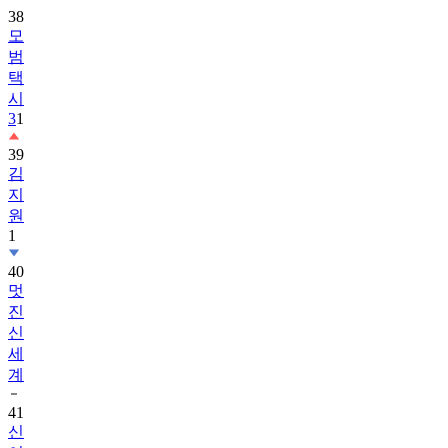
38
모
범
택
시
3
1
39
김
지
원
1
40
멋
진
신
세
계
41
신