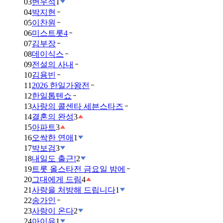
03
변우석
1
04
박지현
05
이찬원
06
미스트롯4
07
김부장
08
데이식스
09
전설의 사내
10
김용빈
11
2026 한일가왕전
12
한일톱텐쇼
13
사랑의 콜센타 세븐스타즈
14
결혼의 완성
3
15
아파트
3
16
오싹한 연애
1
17
박보검
3
18
내일도 출근!
2
19
트롯 올스타전 금요일 밤에
20
그대에게 드림
4
21
사랑을 처방해 드립니다
1
22
송가인
23
사랑이 온다
2
24
아이유
1