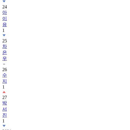
24
아
이
유
1
25
차
은
우
26
수
지
1
27
박
서
진
1