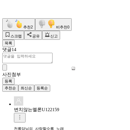
추천
2
비추천
0
스크랩
공유
신고
목록
댓글
14
사진첨부
등록
추천순
최신순
등록순
변치않는멜론U122159
천록담님의 사랑할수록 노래
