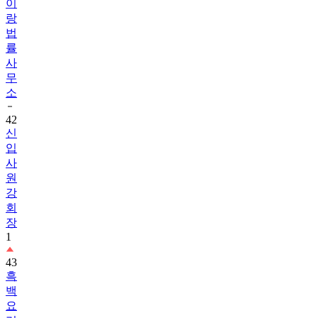
이
랑
법
률
사
무
소
42
신
입
사
원
강
회
장
1
43
흑
백
요