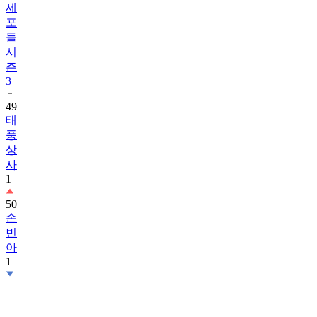
세
포
들
시
즌
3
49
태
풍
상
사
1
50
손
빈
아
1