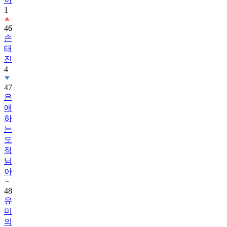
1
46
손
태
진
4
47
은
애
하
는
도
적
님
아
48
유
미
의