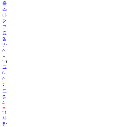
올
스
타
전
금
요
일
밤
에
20
그
대
에
게
드
림
4
21
사
랑