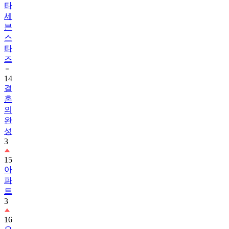
타
세
븐
스
타
즈
14
결
혼
의
완
성
3
15
아
파
트
3
16