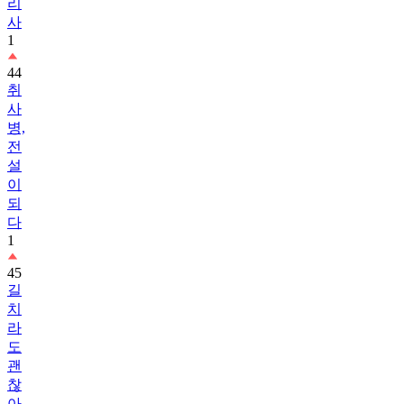
리
사
1
44
취
사
병,
전
설
이
되
다
1
45
길
치
라
도
괜
찮
아