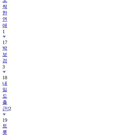
오
싹
한
연
애
1
17
박
보
검
3
18
내
일
도
출
근!
2
19
트
롯