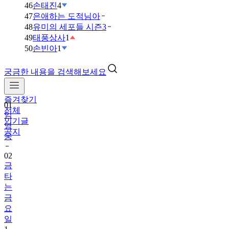
46
손태진
4
47
은애하는 도적님아
48
유미의 세포들 시즌3
49
태풍상사
1
50
손빈아
1
궁금한 내용을 검색해보세요
즐겨찾기
01
전체
임
인기글
영
공지
웅
02
금
타
는
금
요
일