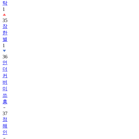
탁
1
35
장
한
별
1
36
언
더
커
버
미
쓰
홍
37
정
해
인