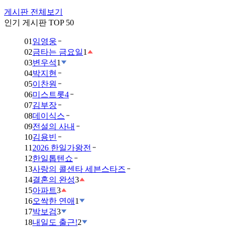
게시판 전체보기
인기 게시판 TOP 50
01
임영웅
02
금타는 금요일
1
03
변우석
1
04
박지현
05
이찬원
06
미스트롯4
07
김부장
08
데이식스
09
전설의 사내
10
김용빈
11
2026 한일가왕전
12
한일톱텐쇼
13
사랑의 콜센타 세븐스타즈
14
결혼의 완성
3
15
아파트
3
16
오싹한 연애
1
17
박보검
3
18
내일도 출근!
2