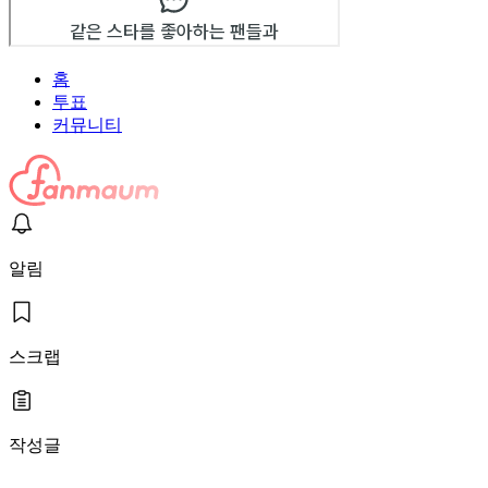
홈
투표
커뮤니티
알림
스크랩
작성글