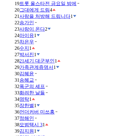
19
트롯 올스타전 금요일 밤에
20
그대에게 드림
4
21
사랑을 처방해 드립니다
1
22
송가인
23
사랑이 온다
2
24
아이유
1
25
차은우
26
수지
1
27
박서진
1
28
21세기 대군부인
1
29
가족관계증명서
1
30
김혜윤
31
송혜교
32
폭군의 셰프
33
화려한 날들
34
영탁
1
35
장한별
1
36
언더커버 미쓰홍
37
정해인
38
모범택시 3
1
39
김지원
1