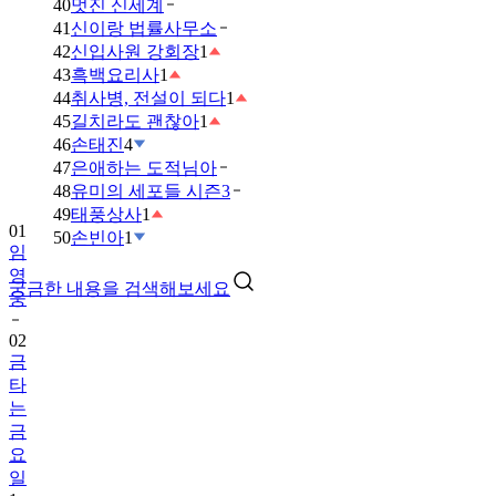
40
멋진 신세계
41
신이랑 법률사무소
42
신입사원 강회장
1
43
흑백요리사
1
44
취사병, 전설이 되다
1
45
길치라도 괜찮아
1
46
손태진
4
47
은애하는 도적님아
48
유미의 세포들 시즌3
49
태풍상사
1
01
50
손빈아
1
임
영
궁금한 내용을 검색해보세요
웅
02
금
타
는
금
요
일