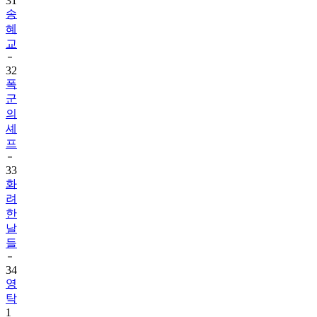
31
송
혜
교
32
폭
군
의
셰
프
33
화
려
한
날
들
34
영
탁
1