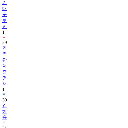
기
대
군
부
인
1
29
가
족
관
계
증
명
서
1
30
김
혜
윤