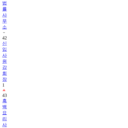
법
률
사
무
소
42
신
입
사
원
강
회
장
1
43
흑
백
요
리
사