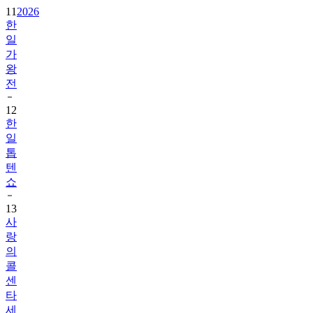
11
2026
한
일
가
왕
전
12
한
일
톱
텐
쇼
13
사
랑
의
콜
센
타
세