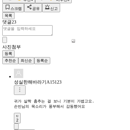
스크랩
공유
신고
목록
댓글
23
사진첨부
등록
추천순
최신순
등록순
성실한해바라기A15123
귀가 살짝 춤추는 걸 보니 기분이 가볍고요.

손빈님의 목소리가 풍부해서 감동했어요
2