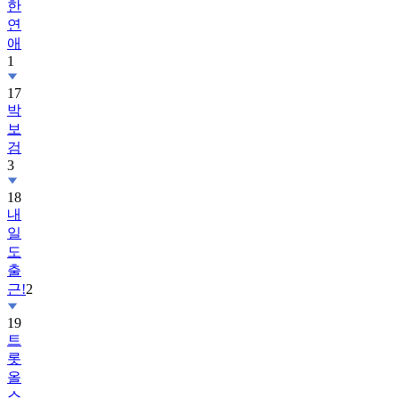
한
연
애
1
17
박
보
검
3
18
내
일
도
출
근!
2
19
트
롯
올
스