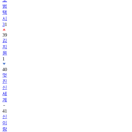
범
택
시
3
1
39
김
지
원
1
40
멋
진
신
세
계
41
신
이
랑