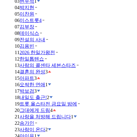
03
변우석
1
04
박지현
05
이찬원
06
미스트롯4
07
김부장
08
데이식스
09
전설의 사내
10
김용빈
11
2026 한일가왕전
12
한일톱텐쇼
13
사랑의 콜센타 세븐스타즈
14
결혼의 완성
3
15
아파트
3
16
오싹한 연애
1
17
박보검
3
18
내일도 출근!
2
19
트롯 올스타전 금요일 밤에
20
그대에게 드림
4
21
사랑을 처방해 드립니다
1
22
송가인
23
사랑이 온다
2
24
아이유
1