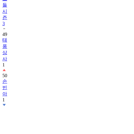
들
시
즌
3
49
태
풍
상
사
1
50
손
빈
아
1