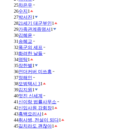
25
차은우
26
수지
1
27
박서진
1
28
21세기 대군부인
1
29
가족관계증명서
1
30
김혜윤
31
송혜교
32
폭군의 셰프
33
화려한 날들
34
영탁
1
35
장한별
1
36
언더커버 미쓰홍
37
정해인
38
모범택시 3
1
39
김지원
1
40
멋진 신세계
41
신이랑 법률사무소
42
신입사원 강회장
1
43
흑백요리사
1
44
취사병, 전설이 되다
1
45
길치라도 괜찮아
1