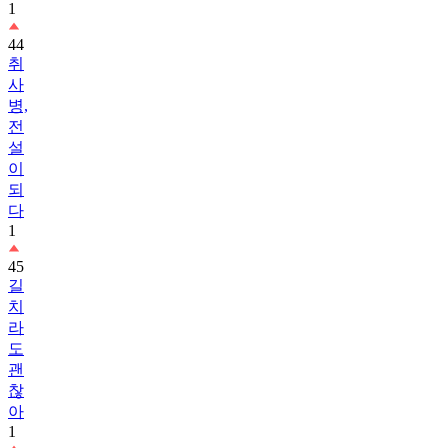
1
44
취
사
병,
전
설
이
되
다
1
45
길
치
라
도
괜
찮
아
1