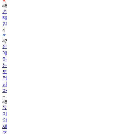
46
손
태
진
4
47
은
애
하
는
도
적
님
아
48
유
미
의
세
포