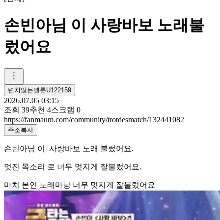
손빈아님 이 사랑바보 노래불
렀어요
변치않는멜론U122159
2026.07.05 03:15
조회
39
추천
4
스크랩
0
https://fanmaum.com/community/trotdesmatch/132441082
주소복사
손빈아님 이 사랑바보 노래 불렀어요.
멋진 목소리 로 너무 멋지게 잘불렀어요.
마치 본인 노래마냥 너무 멋지게 잘불렀어요