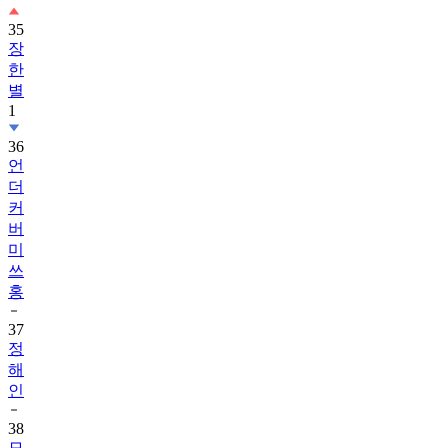
35
장
한
별
1
36
언
더
커
버
미
쓰
홍
37
정
해
인
38
모