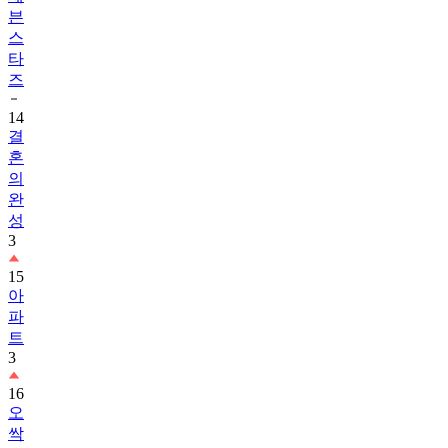
븐
스
타
즈
14
결
혼
의
완
성
3
15
아
파
트
3
16
오
싹