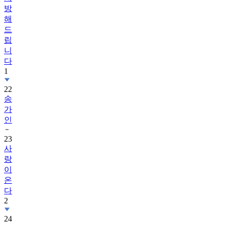
방
해
드
립
니
다
1
22
송
가
인
23
사
랑
이
온
다
2
24