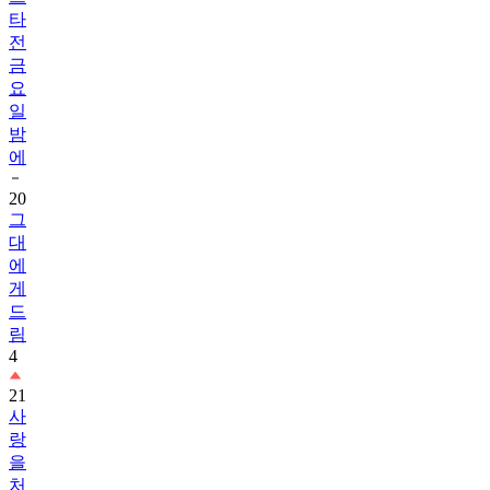
타
전
금
요
일
밤
에
20
그
대
에
게
드
림
4
21
사
랑
을
처