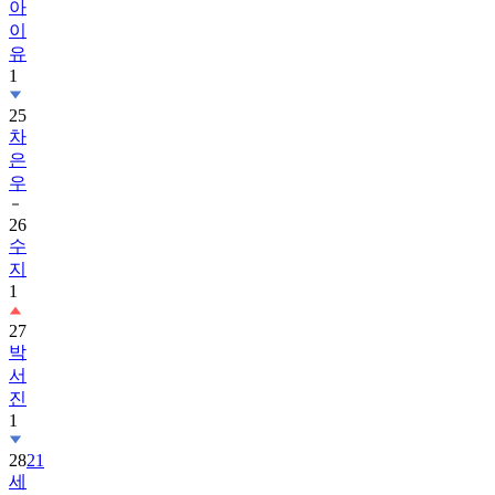
아
이
유
1
25
차
은
우
26
수
지
1
27
박
서
진
1
28
21
세