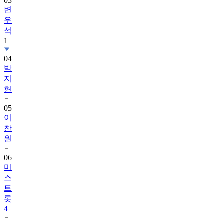
03
변
우
석
1
04
박
지
현
05
이
찬
원
06
미
스
트
롯
4