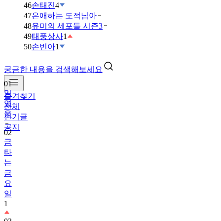
46
손태진
4
47
은애하는 도적님아
48
유미의 세포들 시즌3
49
태풍상사
1
50
손빈아
1
궁금한 내용을 검색해보세요
01
임
즐겨찾기
영
전체
웅
인기글
공지
02
금
타
는
금
요
일
1