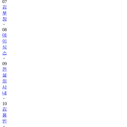
07
김
부
장
08
데
이
식
스
09
전
설
의
사
내
10
김
용
빈