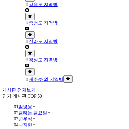
강원도 지역방
충청도 지역방
전라도 지역방
경상도 지역방
제주/해외 지역방
게시판 전체보기
인기 게시판 TOP 50
01
임영웅
02
금타는 금요일
03
변우석
04
박지현