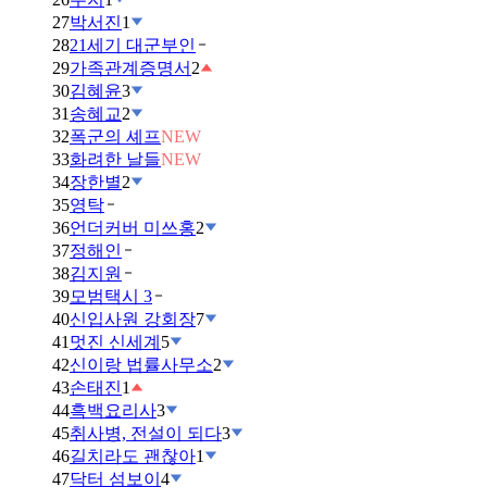
27
박서진
1
28
21세기 대군부인
29
가족관계증명서
2
30
김혜윤
3
31
송혜교
2
32
폭군의 셰프
NEW
33
화려한 날들
NEW
34
장한별
2
35
영탁
36
언더커버 미쓰홍
2
37
정해인
38
김지원
39
모범택시 3
40
신입사원 강회장
7
41
멋진 신세계
5
42
신이랑 법률사무소
2
43
손태진
1
44
흑백요리사
3
45
취사병, 전설이 되다
3
46
길치라도 괜찮아
1
47
닥터 섬보이
4