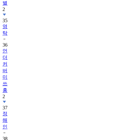
별
2
35
영
탁
36
언
더
커
버
미
쓰
홍
2
37
정
해
인
38