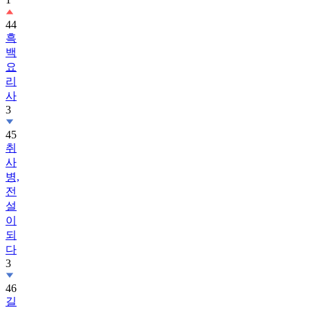
44
흑
백
요
리
사
3
45
취
사
병,
전
설
이
되
다
3
46
길