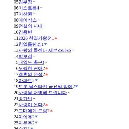
05
김부장
06
미스트롯4
07
이찬원
08
데이식스
09
전설의 사내
10
김용빈
11
2026 한일가왕전
1
12
한일톱텐쇼
1
13
사랑의 콜센타 세븐스타즈
14
박보검
15
내일도 출근!
16
오싹한 연애
2
17
결혼의 완성
2
18
아파트
2
19
트롯 올스타전 금요일 밤에
2
20
사랑을 처방해 드립니다
21
송가인
22
사랑이 온다
2
23
그대에게 드림
7
24
아이유
2
25
차은우
2
26
수지
1