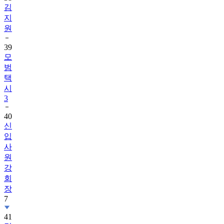
김
지
원
39
모
범
택
시
3
40
신
입
사
원
강
회
장
7
41