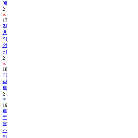
애
2
17
결
혼
의
완
성
2
18
아
파
트
2
19
트
롯
올
스
타