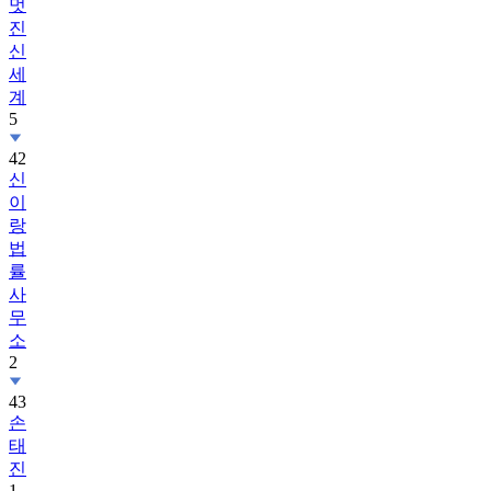
멋
진
신
세
계
5
42
신
이
랑
법
률
사
무
소
2
43
손
태
진
1