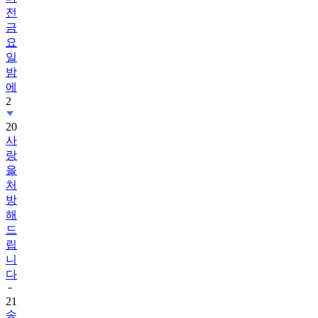
전
금
요
일
밤
에
2
20
사
랑
을
처
방
해
드
립
니
다
21
송