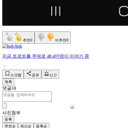
추천
0
비추천
0
지금
트로트
를 주제로
48.4만명
이 이야기 중
스크랩
공유
신고
목록
댓글
18
사진첨부
등록
추천순
최신순
등록순