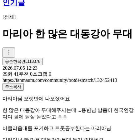
인기글
[
전체
]
마리아 한 많은 대동강아 무대
공손한목련L118378
2026.07.05 12:23
조회
41
추천
0
스크랩
0
https://fanmaum.com/community/trotdesmatch/132452413
주소복사
마리아님 오랫만에 나오셨어요
한 많은 대동강아 무대해주시는데 ...용빈님 발음이 한국인같
다며 팔에 닭살 돋았다고 ㅎㅎ
버클리음대를 포기하고 트롯공부한다는 마리아님
마리아님 한 많은 대동강아무대 듣기 좋았네요