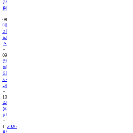
찬
원
08
데
이
식
스
09
전
설
의
사
내
10
김
용
빈
11
2026
한