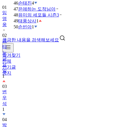
46
손태진
4
01
47
은애하는 도적님아
임
48
유미의 세포들 시즌3
영
49
태풍상사
1
웅
50
손빈아
1
02
궁금한 내용을 검색해보세요
금
타
는
즐겨찾기
금
전체
요
인기글
일
공지
1
03
변
우
석
1
04
박