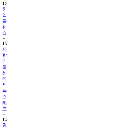
12
한
일
톱
텐
쇼
13
사
랑
의
콜
센
타
세
븐
스
타
즈
14
결