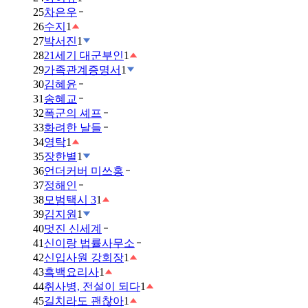
25
차은우
26
수지
1
27
박서진
1
28
21세기 대군부인
1
29
가족관계증명서
1
30
김혜윤
31
송혜교
32
폭군의 셰프
33
화려한 날들
34
영탁
1
35
장한별
1
36
언더커버 미쓰홍
37
정해인
38
모범택시 3
1
39
김지원
1
40
멋진 신세계
41
신이랑 법률사무소
42
신입사원 강회장
1
43
흑백요리사
1
44
취사병, 전설이 되다
1
45
길치라도 괜찮아
1