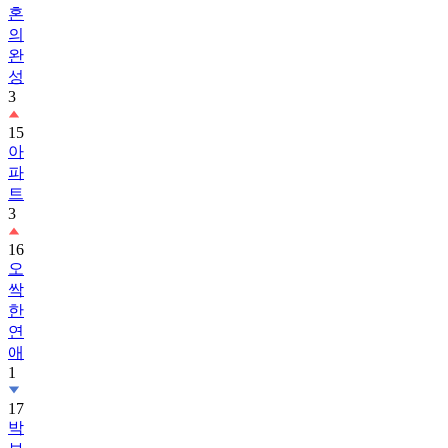
혼
의
완
성
3
15
아
파
트
3
16
오
싹
한
연
애
1
17
박