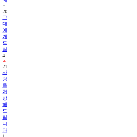
20
그
대
에
게
드
림
4
21
사
랑
을
처
방
해
드
립
니
다
1