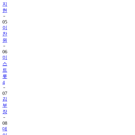
지
현
05
이
찬
원
06
미
스
트
롯
4
07
김
부
장
08
데