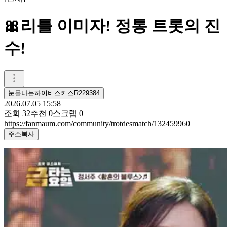
🎀리틀 이미자! 정통 트롯의 진
수!
눈물나는하이비스커스R229384
2026.07.05 15:58
조회
32
추천
0
스크랩
0
https://fanmaum.com/community/trotdesmatch/132459960
주소복사