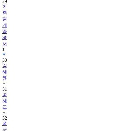
29
가
족
관
계
증
명
서
1
30
김
혜
윤
31
송
혜
교
32
폭
군