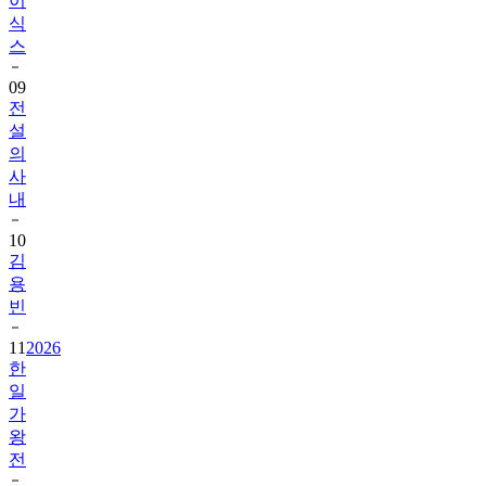
이
식
스
09
전
설
의
사
내
10
김
용
빈
11
2026
한
일
가
왕
전