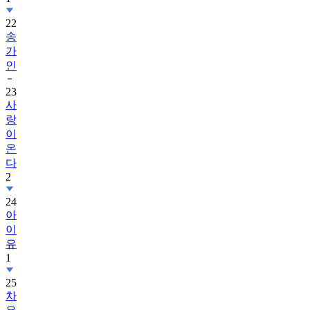
22
송
가
인
23
사
랑
이
온
다
2
24
아
이
유
1
25
차