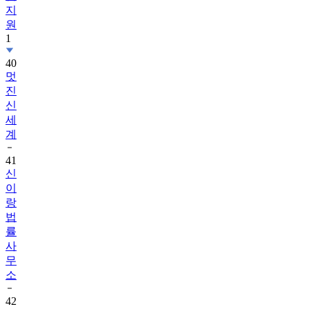
지
원
1
40
멋
진
신
세
계
41
신
이
랑
법
률
사
무
소
42