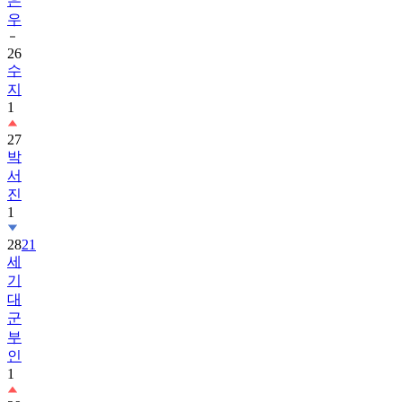
은
우
26
수
지
1
27
박
서
진
1
28
21
세
기
대
군
부
인
1