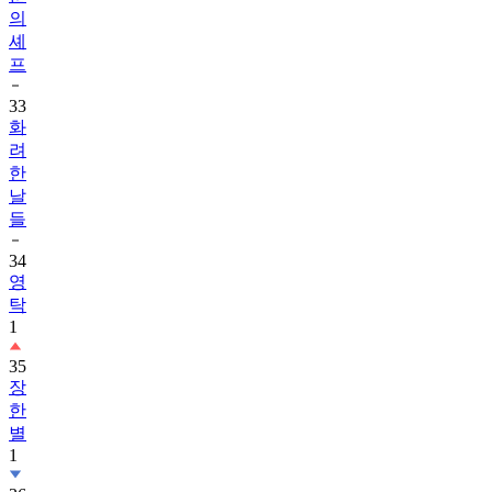
의
셰
프
33
화
려
한
날
들
34
영
탁
1
35
장
한
별
1