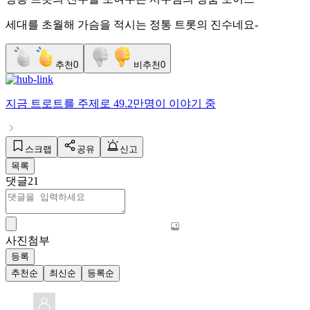
세대를 초월해 가슴을 적시는 정통 트롯의 진수네요-
추천
0
비추천
0
지금
트로트
를 주제로
49.2만명
이 이야기 중
스크랩
공유
신고
목록
댓글
21
사진첨부
등록
추천순
최신순
등록순