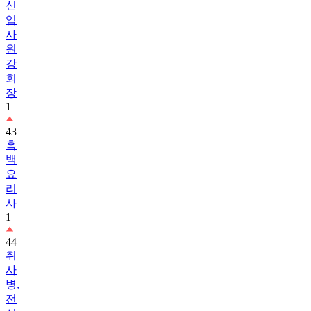
신
입
사
원
강
회
장
1
43
흑
백
요
리
사
1
44
취
사
병,
전