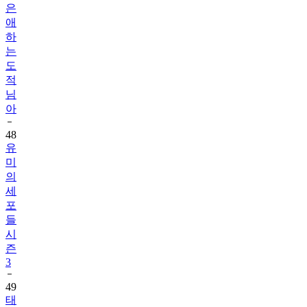
은
애
하
는
도
적
님
아
48
유
미
의
세
포
들
시
즌
3
49
태