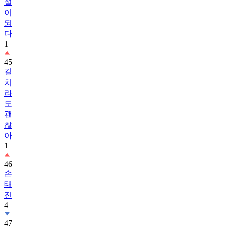
설
이
되
다
1
45
길
치
라
도
괜
찮
아
1
46
손
태
진
4
47