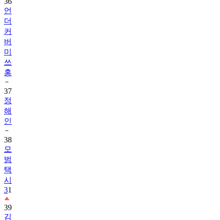
36
언
더
커
버
미
쓰
홍
37
정
해
인
38
모
범
택
시
3
1
39
김