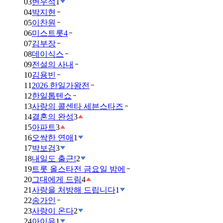
03
변우석
1
04
박지현
05
이찬원
06
미스트롯4
07
김부장
08
데이식스
09
전설의 사내
10
김용빈
11
2026 한일가왕전
12
한일톱텐쇼
13
사랑의 콜센타 세븐스타즈
14
결혼의 완성
3
15
아파트
3
16
오싹한 연애
1
17
박보검
3
18
내일도 출근!
2
19
트롯 올스타전 금요일 밤에
20
그대에게 드림
4
21
사랑을 처방해 드립니다
1
22
송가인
23
사랑이 온다
2
24
아이유
1