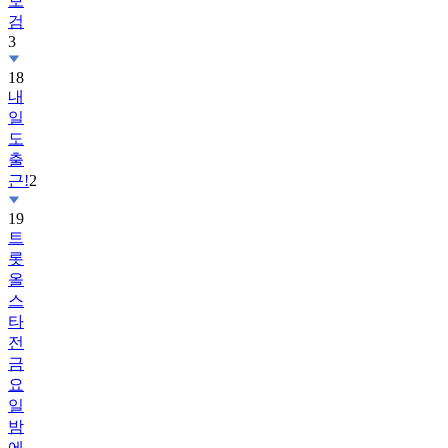
보
검
3
18
내
일
도
출
근!
2
19
트
롯
올
스
타
전
금
요
일
밤
에