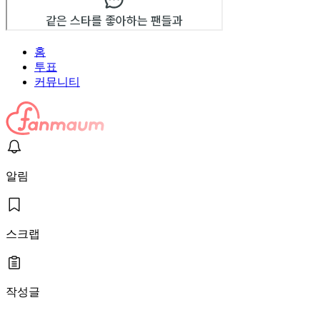
홈
투표
커뮤니티
알림
스크랩
작성글