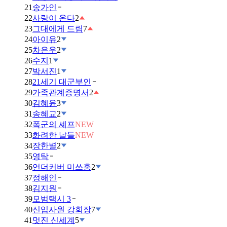
21
송가인
22
사랑이 온다
2
23
그대에게 드림
7
24
아이유
2
25
차은우
2
26
수지
1
27
박서진
1
28
21세기 대군부인
29
가족관계증명서
2
30
김혜윤
3
31
송혜교
2
32
폭군의 셰프
NEW
33
화려한 날들
NEW
34
장한별
2
35
영탁
36
언더커버 미쓰홍
2
37
정해인
38
김지원
39
모범택시 3
40
신입사원 강회장
7
41
멋진 신세계
5