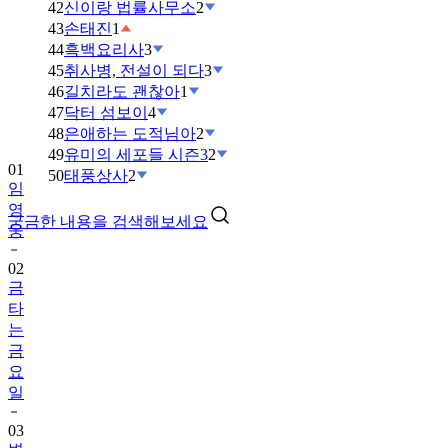
42
신이랑 법률사무소
2
43
손태진
1
44
흑백요리사
3
45
취사병, 전설이 되다
3
46
길치라도 괜찮아
1
47
닥터 섬보이
4
48
은애하는 도적님아
2
49
유미의 세포들 시즌3
2
01
50
태풍상사
2
임
영
궁금한 내용을 검색해보세요
웅
02
금
타
는
금
요
일
03