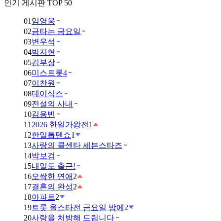
인기 게시판 TOP 50
01
임영웅
02
금타는 금요일
03
변우석
04
박지현
05
김부장
06
미스트롯4
07
이찬원
08
데이식스
09
전설의 사내
10
김용빈
11
2026 한일가왕전
1
12
한일톱텐쇼
1
13
사랑의 콜센타 세븐스타즈
14
박보검
15
내일도 출근!
16
오싹한 연애
2
17
결혼의 완성
2
18
아파트
2
19
트롯 올스타전 금요일 밤에
2
20
사랑을 처방해 드립니다