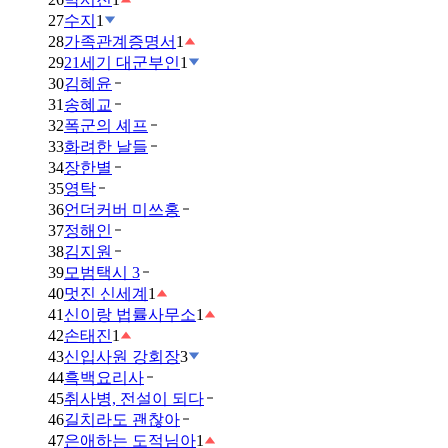
27
수지
1
28
가족관계증명서
1
29
21세기 대군부인
1
30
김혜윤
31
송혜교
32
폭군의 셰프
33
화려한 날들
34
장한별
35
영탁
36
언더커버 미쓰홍
37
정해인
38
김지원
39
모범택시 3
40
멋진 신세계
1
41
신이랑 법률사무소
1
42
손태진
1
43
신입사원 강회장
3
44
흑백요리사
45
취사병, 전설이 되다
46
길치라도 괜찮아
47
은애하는 도적님아
1