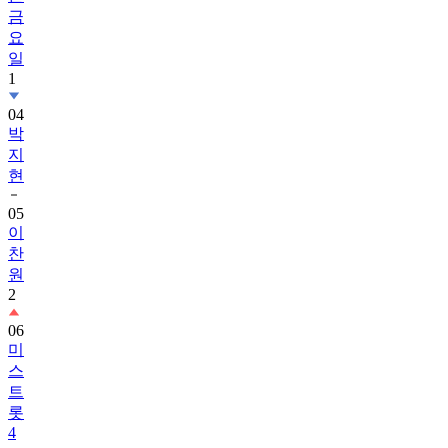
금
요
일
1
04
박
지
현
05
이
찬
원
2
06
미
스
트
롯
4