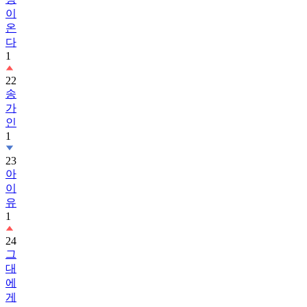
이
온
다
1
22
송
가
인
1
23
아
이
유
1
24
그
대
에
게