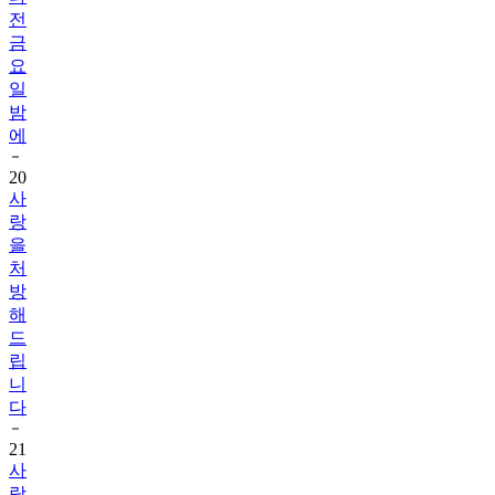
전
금
요
일
밤
에
20
사
랑
을
처
방
해
드
립
니
다
21
사
랑