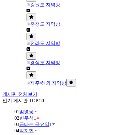
강원도 지역방
충청도 지역방
전라도 지역방
경상도 지역방
제주/해외 지역방
게시판 전체보기
인기 게시판 TOP 50
01
임영웅
02
변우석
1
03
금타는 금요일
1
04
박지현