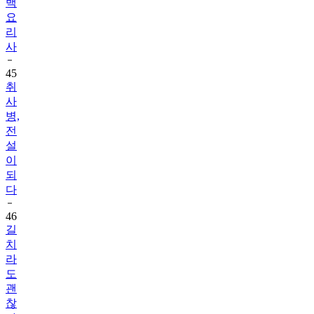
백
요
리
사
45
취
사
병,
전
설
이
되
다
46
길
치
라
도
괜
찮