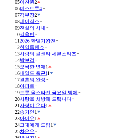
05
이찬원
2
06
미스트롯4
07
김부장
2
08
데이식스
09
전설의 사내
10
김용빈
11
2026 한일가왕전
12
한일톱텐쇼
13
사랑의 콜센타 세븐스타즈
14
박보검
15
오싹한 연애
1
16
내일도 출근!
1
17
결혼의 완성
18
아파트
19
트롯 올스타전 금요일 밤에
20
사랑을 처방해 드립니다
21
사랑이 온다
1
22
송가인
1
23
아이유
1
24
그대에게 드림
1
25
차은우
26
박서진
1