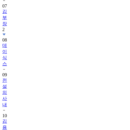
07
김
부
장
2
08
데
이
식
스
09
전
설
의
사
내
10
김
용