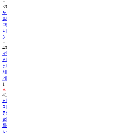
39
모
범
택
시
3
40
멋
진
신
세
계
1
41
신
이
랑
법
률
사