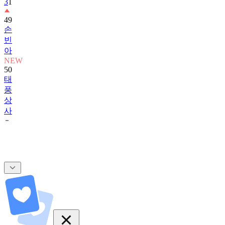
3
1
49
손
빈
아
NEW
50
태
풍
상
사