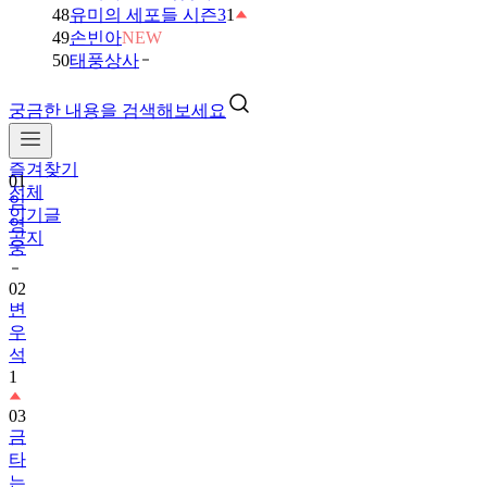
48
유미의 세포들 시즌3
1
49
손빈아
NEW
50
태풍상사
궁금한 내용을 검색해보세요
즐겨찾기
01
전체
임
인기글
영
공지
웅
02
변
우
석
1
03
금
타
는