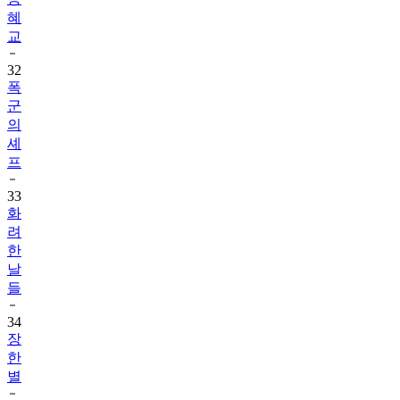
혜
교
32
폭
군
의
셰
프
33
화
려
한
날
들
34
장
한
별