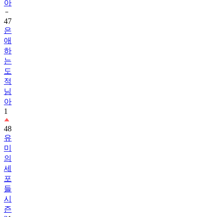
아
47
은
애
하
는
도
적
님
아
1
48
유
미
의
세
포
들
시
즌