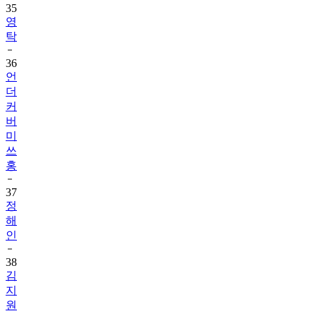
35
영
탁
36
언
더
커
버
미
쓰
홍
37
정
해
인
38
김
지
원