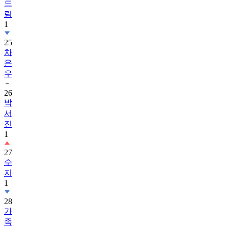
드
림
1
25
차
은
우
26
박
서
진
1
27
수
지
1
28
가
족