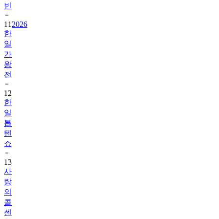
빈
11
2026
한
일
가
왕
전
12
한
일
톱
텐
쇼
13
사
랑
의
콜
센