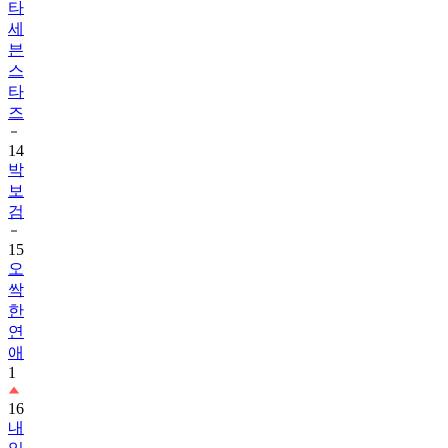
타
세
븐
스
타
즈
14
박
보
검
15
오
싹
한
연
애
1
16
내