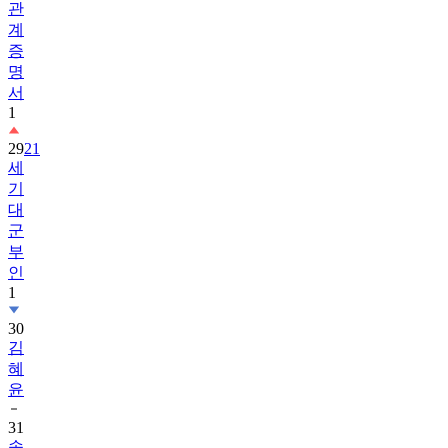
관
계
증
명
서
1
29
21
세
기
대
군
부
인
1
30
김
혜
윤
31
송