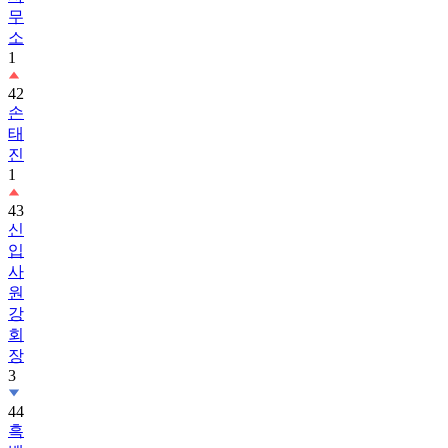
무
소
1
42
손
태
진
1
43
신
입
사
원
강
회
장
3
44
흑