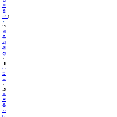
일
도
출
근!
1
17
결
혼
의
완
성
18
아
파
트
19
트
롯
올
스
타