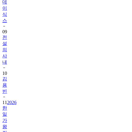
데
이
식
스
09
전
설
의
사
내
10
김
용
빈
11
2026
한
일
가
왕