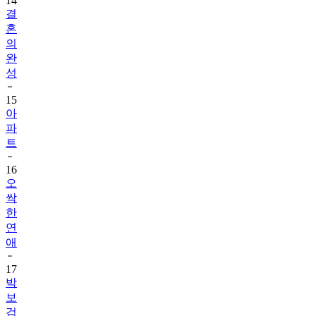
14
결
혼
의
완
성
15
아
파
트
16
오
싹
한
연
애
17
박
보
검