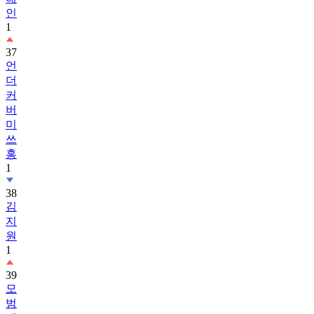
인
1
37
언
더
커
버
미
쓰
홍
1
38
김
지
원
1
39
모
범