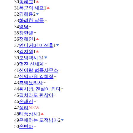
30
송혜교
1
31
폭군의 셰프
1
32
김혜윤
2
33
화려한 날들
34
영탁
35
장한별
36
정해인
1
37
언더커버 미쓰홍
1
38
김지원
1
39
모범택시 3
1
40
멋진 신세계
41
신이랑 법률사무소
42
신입사원 강회장
43
흑백요리사
44
취사병, 전설이 되다
45
길치라도 괜찮아
46
손태진
47
성리
NEW
48
태풍상사
1
49
은애하는 도적님아
2
50
손빈아