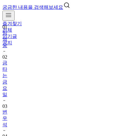
궁금한 내용을 검색해보세요
즐겨찾기
01
전체
임
인기글
영
공지
웅
02
금
타
는
금
요
일
03
변
우
석