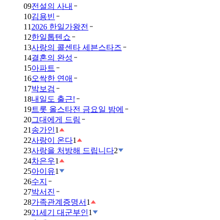
09
전설의 사내
10
김용빈
11
2026 한일가왕전
12
한일톱텐쇼
13
사랑의 콜센타 세븐스타즈
14
결혼의 완성
15
아파트
16
오싹한 연애
17
박보검
18
내일도 출근!
19
트롯 올스타전 금요일 밤에
20
그대에게 드림
21
송가인
1
22
사랑이 온다
1
23
사랑을 처방해 드립니다
2
24
차은우
1
25
아이유
1
26
수지
27
박서진
28
가족관계증명서
1
29
21세기 대군부인
1