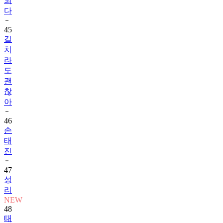
되
다
45
길
치
라
도
괜
찮
아
46
손
태
진
47
성
리
NEW
48
태