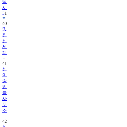
택
시
3
1
40
멋
진
신
세
계
41
신
이
랑
법
률
사
무
소
42
신