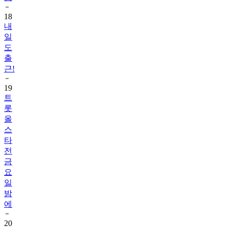
18
내
일
도
출
근!
19
트
롯
올
스
타
전
금
요
일
밤
에
20