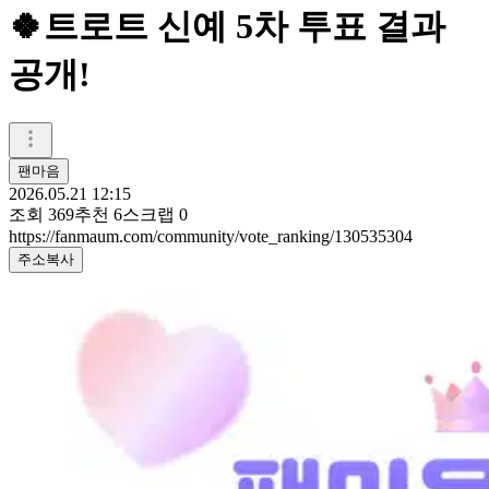
🍀트로트 신예 5차 투표 결과
공개!
팬마음ㅤ
2026.05.21 12:15
조회
369
추천
6
스크랩
0
https://fanmaum.com/community/vote_ranking/130535304
주소복사