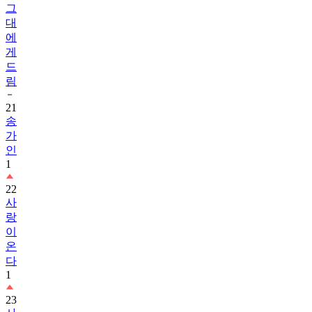
그
대
에
게
드
림
21
송
가
인
1
22
사
랑
이
온
다
1
23