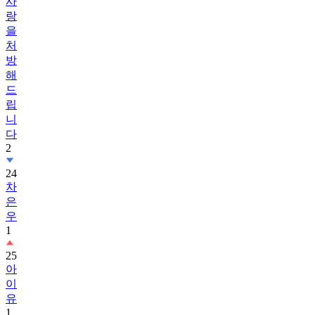
사
랑
을
처
방
해
드
립
니
다
2
24
차
은
우
1
25
아
이
유
1