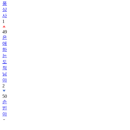
풍
상
사
1
49
은
애
하
는
도
적
님
아
2
50
손
빈
아