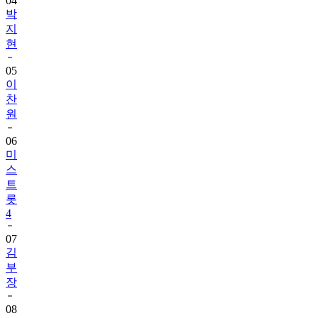
04
박
지
현
05
이
찬
원
06
미
스
트
롯
4
07
김
부
장
08