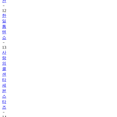
전
12
한
일
톱
텐
쇼
13
사
랑
의
콜
센
타
세
븐
스
타
즈