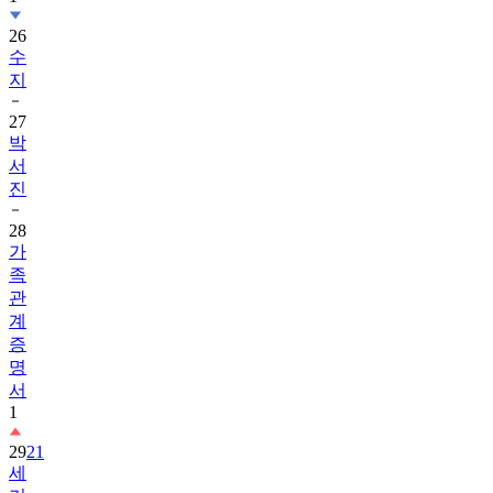
26
수
지
27
박
서
진
28
가
족
관
계
증
명
서
1
29
21
세