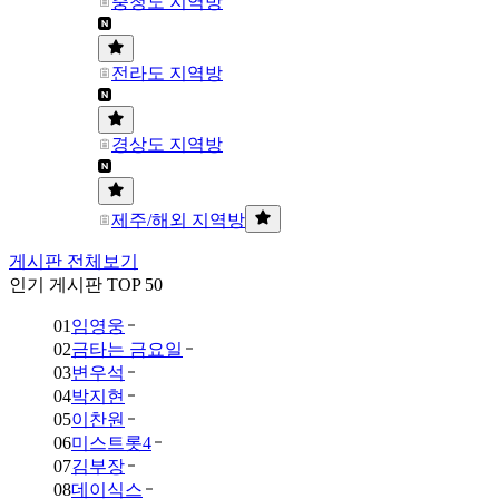
충청도 지역방
전라도 지역방
경상도 지역방
제주/해외 지역방
게시판 전체보기
인기 게시판 TOP 50
01
임영웅
02
금타는 금요일
03
변우석
04
박지현
05
이찬원
06
미스트롯4
07
김부장
08
데이식스