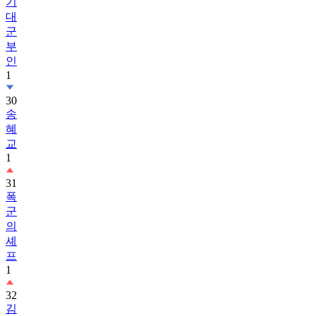
기
대
군
부
인
1
30
송
혜
교
1
31
폭
군
의
셰
프
1
32
김