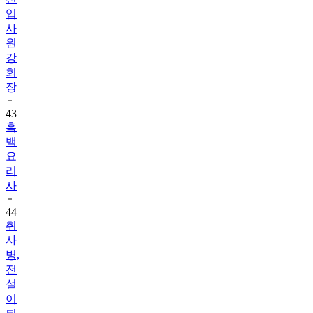
입
사
원
강
회
장
43
흑
백
요
리
사
44
취
사
병,
전
설
이