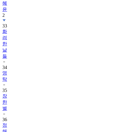
혜
윤
2
33
화
려
한
날
들
34
영
탁
35
장
한
별
36
정
해