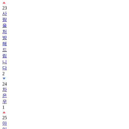
23
사
랑
을
처
방
해
드
립
니
다
2
24
차
은
우
1
25
아