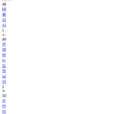
48
태
풍
상
사
1
49
은
애
하
는
도
적
님
아
2
50
손
빈
아