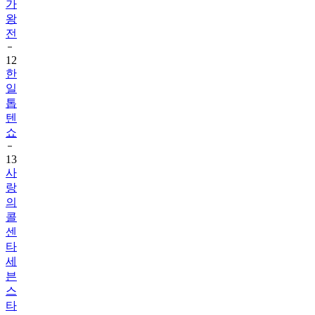
가
왕
전
12
한
일
톱
텐
쇼
13
사
랑
의
콜
센
타
세
븐
스
타