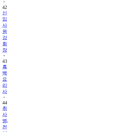
42
신
입
사
원
강
회
장
43
흑
백
요
리
사
44
취
사
병,
전