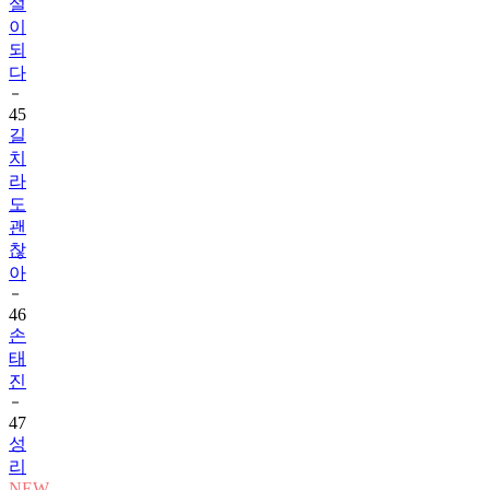
설
이
되
다
45
길
치
라
도
괜
찮
아
46
손
태
진
47
성
리
NEW