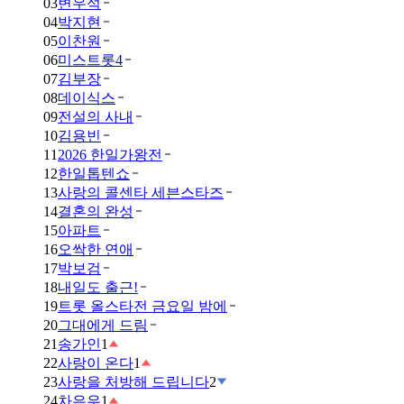
03
변우석
04
박지현
05
이찬원
06
미스트롯4
07
김부장
08
데이식스
09
전설의 사내
10
김용빈
11
2026 한일가왕전
12
한일톱텐쇼
13
사랑의 콜센타 세븐스타즈
14
결혼의 완성
15
아파트
16
오싹한 연애
17
박보검
18
내일도 출근!
19
트롯 올스타전 금요일 밤에
20
그대에게 드림
21
송가인
1
22
사랑이 온다
1
23
사랑을 처방해 드립니다
2
24
차은우
1