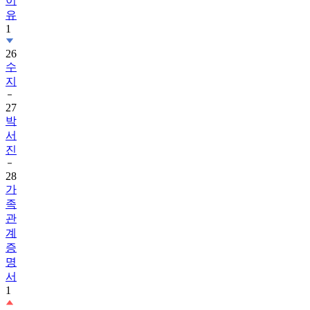
이
유
1
26
수
지
27
박
서
진
28
가
족
관
계
증
명
서
1