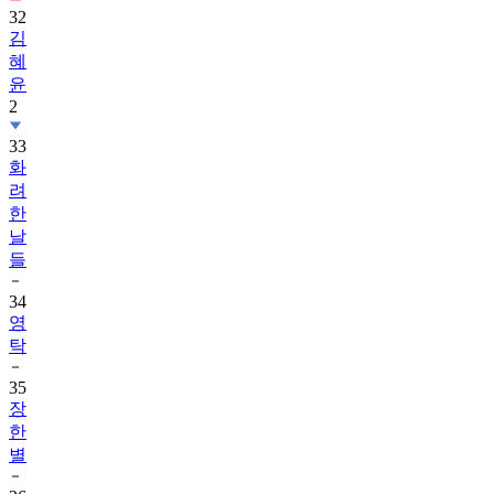
32
김
혜
윤
2
33
화
려
한
날
들
34
영
탁
35
장
한
별