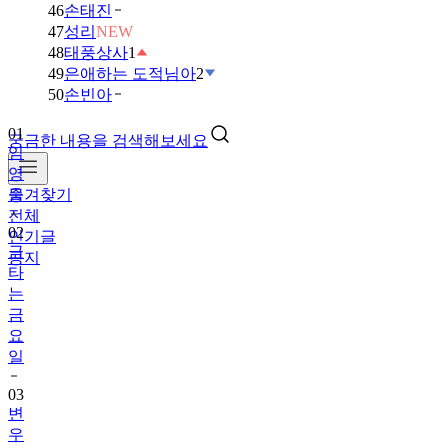
46
손태진
47
성리
NEW
48
태풍상사
1
49
은애하는 도적님아
2
50
손빈아
01
궁금한 내용을 검색해보세요
임
영
즐겨찾기
웅
전체
02
인기글
금
공지
타
는
금
요
일
03
변
우