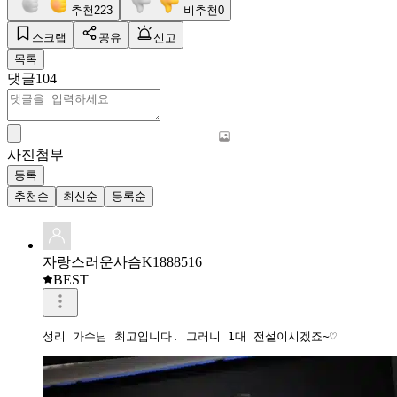
추천
223
비추천
0
스크랩
공유
신고
목록
댓글
104
사진첨부
등록
추천순
최신순
등록순
자랑스러운사슴K1888516
BEST
성리 가수님 최고입니다. 그러니 1대 전설이시겠죠~♡