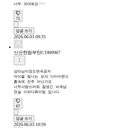
너무 귀여워요♡♡♡
71
답글 쓰기
2026.06.03 09:35
신선한람부탄C1900967
성리님이정도면귀공자

아이돌 빛나는 보석 다이아몬드

흙속에 진주 아닌가요

너무사랑스러워 잘생긴 뇌색남

전설 이되다회이팅 입니다
67
답글 쓰기
2026.06.03 10:59