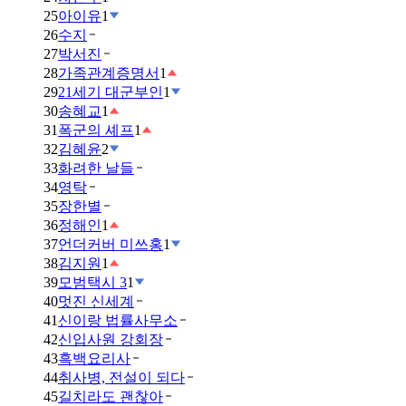
25
아이유
1
26
수지
27
박서진
28
가족관계증명서
1
29
21세기 대군부인
1
30
송혜교
1
31
폭군의 셰프
1
32
김혜윤
2
33
화려한 날들
34
영탁
35
장한별
36
정해인
1
37
언더커버 미쓰홍
1
38
김지원
1
39
모범택시 3
1
40
멋진 신세계
41
신이랑 법률사무소
42
신입사원 강회장
43
흑백요리사
44
취사병, 전설이 되다
45
길치라도 괜찮아