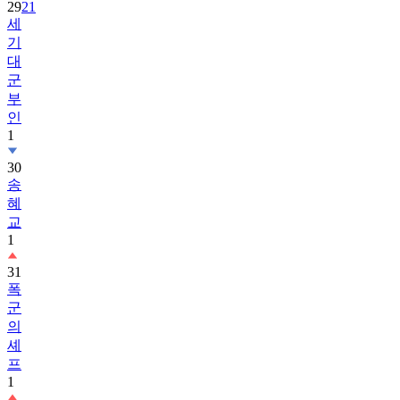
29
21
세
기
대
군
부
인
1
30
송
혜
교
1
31
폭
군
의
셰
프
1