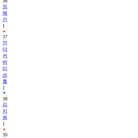
36
정
해
인
1
37
언
더
커
버
미
쓰
홍
1
38
김
지
원
1
39