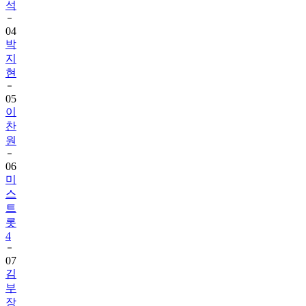
석
04
박
지
현
05
이
찬
원
06
미
스
트
롯
4
07
김
부
장