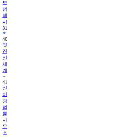
모
범
택
시
3
1
40
멋
진
신
세
계
41
신
이
랑
법
률
사
무
소