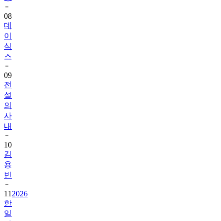
08
데
이
식
스
09
전
설
의
사
내
10
김
용
빈
11
2026
한
일