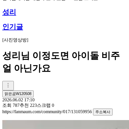
성리
인기글
[
사진영상방
]
성리님 이정도면 아이돌 비주
얼 아닌가요
맑은곰W120508
2026.06.02 17:10
조회
787
추천
223
스크랩
0
https://fanmaum.com/community/017/131059956
주소복사