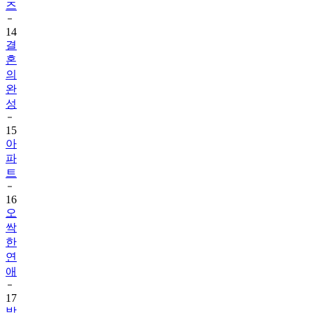
즈
14
결
혼
의
완
성
15
아
파
트
16
오
싹
한
연
애
17
박