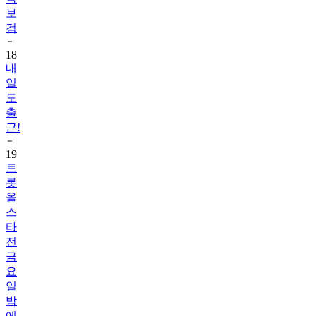
보
검
18
내
일
도
출
근!
19
트
롯
올
스
타
전
금
요
일
밤
에