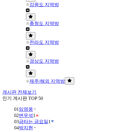
강원도 지역방
충청도 지역방
전라도 지역방
경상도 지역방
제주/해외 지역방
게시판 전체보기
인기 게시판 TOP 50
01
임영웅
02
변우석
1
03
금타는 금요일
1
04
박지현