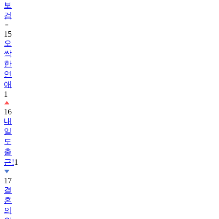
15
오
싹
한
연
애
1
16
내
일
도
출
근!
1
17
결
혼
의
완
성