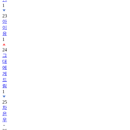
23
아
이
유
1
24
그
대
에
게
드
림
1
25
차
은
우
26
박