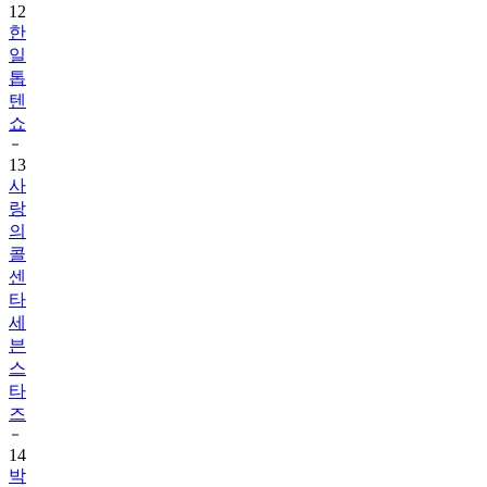
일
톱
텐
쇼
13
사
랑
의
콜
센
타
세
븐
스
타
즈
14
박
보
검