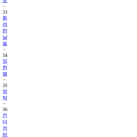
33
화
려
한
날
들
34
장
한
별
35
영
탁
36
언
더
커
버
미
쓰