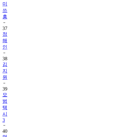
홍
37
정
해
인
38
김
지
원
39
모
범
택
시
3
40
멋
진