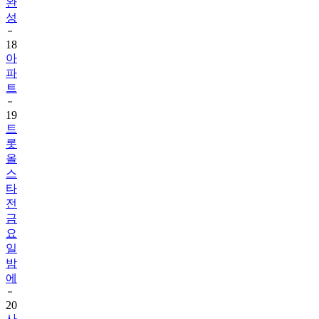
18
아
파
트
19
트
롯
올
스
타
전
금
요
일
밤
에
20
사
랑