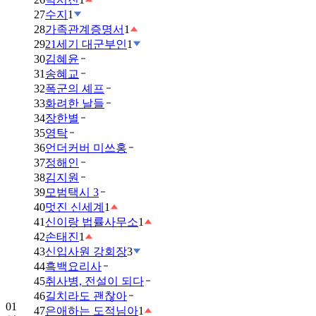
27
수지
1
28
가족관계증명서
1
29
21세기 대군부인
1
30
김혜윤
31
송혜교
32
폭군의 셰프
33
화려한 날들
34
장한별
35
영탁
36
언더커버 미쓰홍
37
정해인
38
김지원
39
모범택시 3
40
멋진 신세계
1
41
신이랑 법률사무소
1
42
손태진
1
43
신입사원 강회장
3
44
흑백요리사
01
45
취사병, 전설이 되다
임
46
길치라도 괜찮아
영
47
은애하는 도적님아
1