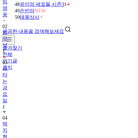
웅
48
유미의 세포들 시즌3
1
49
손빈아
NEW
02
50
태풍상사
변
우
궁금한 내용을 검색해보세요
석
1
즐겨찾기
03
전체
금
인기글
타
공지
는
금
요
일
1
04
박
지
현
05