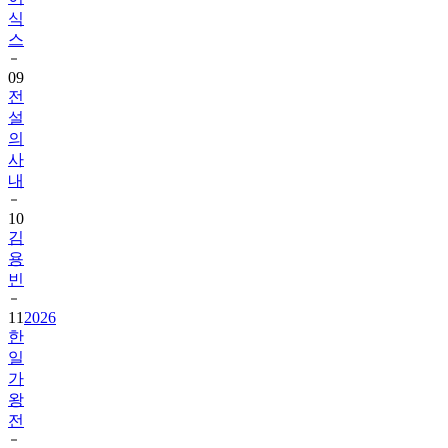
스
09
전
설
의
사
내
10
김
용
빈
11
2026
한
일
가
왕
전
12
한