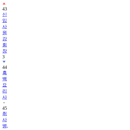
신
입
사
원
강
회
장
3
44
흑
백
요
리
사
45
취
사
병,
전
설