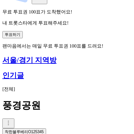
무료 투표권
100
표
가 도착했어요!
내 트롯스타에게 투표해주세요!
투표하기
팬마음에서는
매일
무료 투표권
100
표를 드려요!
서울/경기 지역방
인기글
[
전체
]
풍경공원
착한블루베리O125345