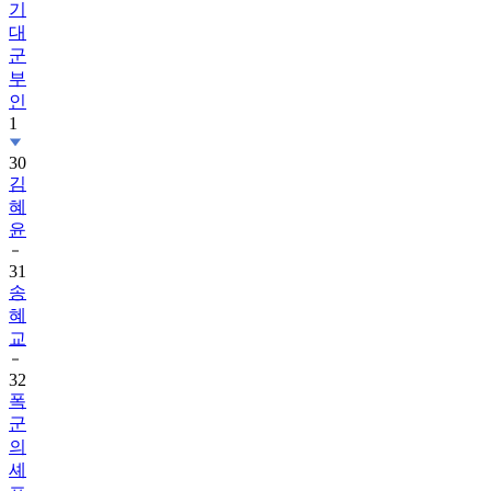
군
부
인
1
30
김
혜
윤
31
송
혜
교
32
폭
군
의
셰
프