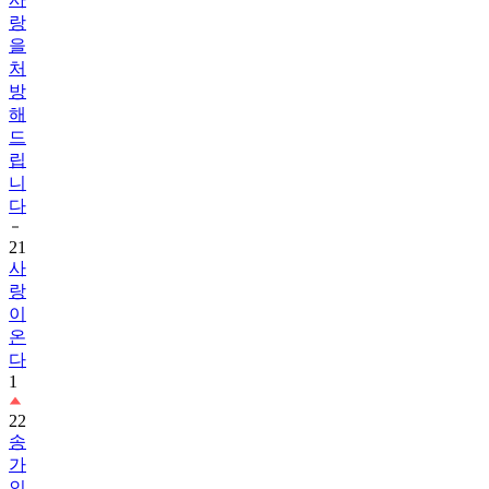
을
처
방
해
드
립
니
다
21
사
랑
이
온
다
1
22
송
가
인
1