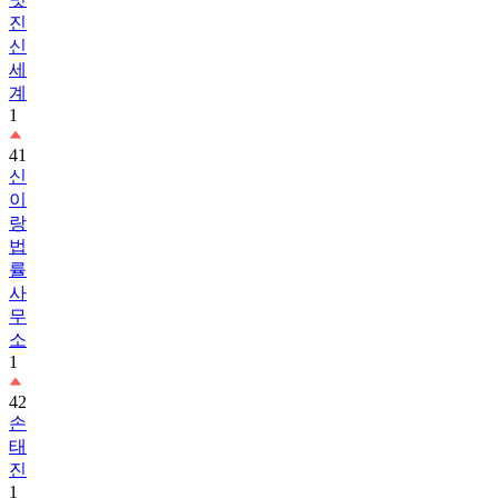
신
세
계
1
41
신
이
랑
법
률
사
무
소
1
42
손
태
진
1
43