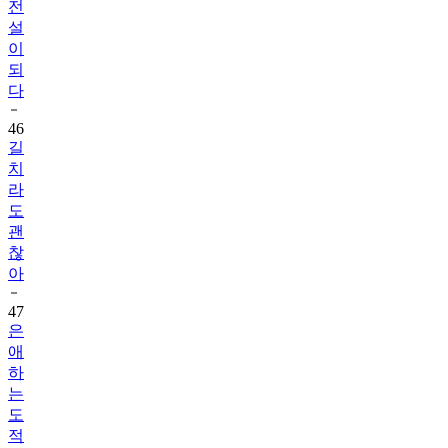
이
되
다
46
길
치
라
도
괜
찮
아
47
은
애
하
는
도
적
님
아