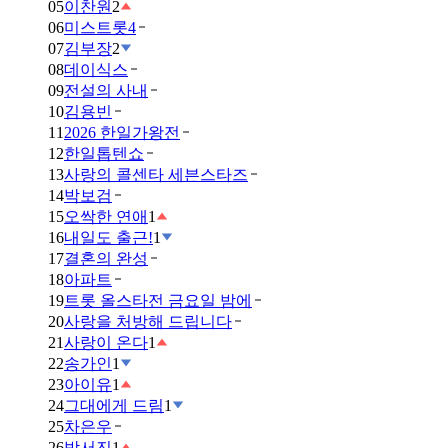
05
이찬원
2
06
미스트롯4
07
김부장
2
08
데이식스
09
전설의 사내
10
김용빈
11
2026 한일가왕전
12
한일톱텐쇼
13
사랑의 콜센타 세븐스타즈
14
박보검
15
오싹한 연애
1
16
내일도 출근!
1
17
결혼의 완성
18
아파트
19
트롯 올스타전 금요일 밤에
20
사랑을 처방해 드립니다
21
사랑이 온다
1
22
송가인
1
23
아이유
1
24
그대에게 드림
1
25
차은우
26
박서진
1