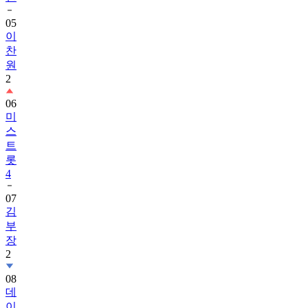
이
찬
원
2
06
미
스
트
롯
4
07
김
부
장
2
08
데
이
식