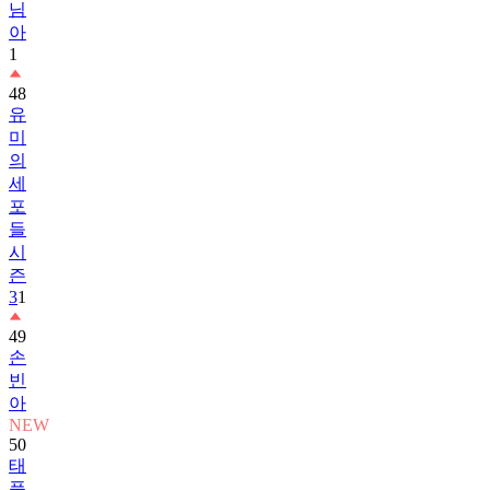
1
48
유
미
의
세
포
들
시
즌
3
1
49
손
빈
아
NEW
50
태
풍
상