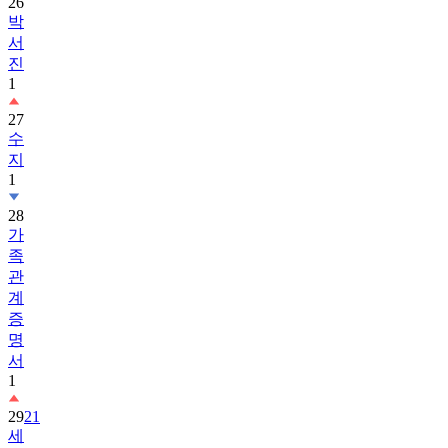
서
진
1
27
수
지
1
28
가
족
관
계
증
명
서
1
29
21
세
기
대