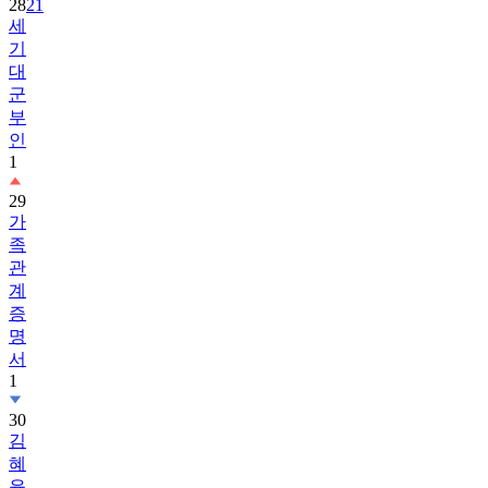
28
21
세
기
대
군
부
인
1
29
가
족
관
계
증
명
서
1
30
김
혜
윤