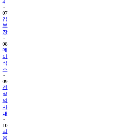
4
07
김
부
장
08
데
이
식
스
09
전
설
의
사
내
10
김
용