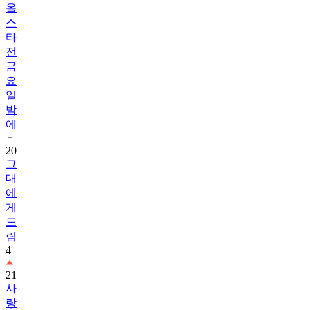
올
스
타
전
금
요
일
밤
에
20
그
대
에
게
드
림
4
21
사
랑