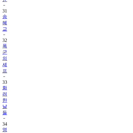
31
송
혜
교
32
폭
군
의
셰
프
33
화
려
한
날
들
34
영