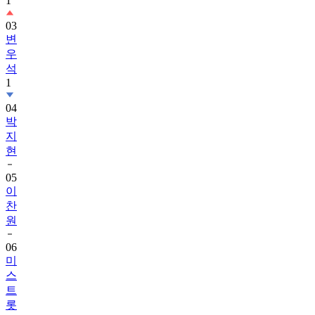
1
03
변
우
석
1
04
박
지
현
05
이
찬
원
06
미
스
트
롯