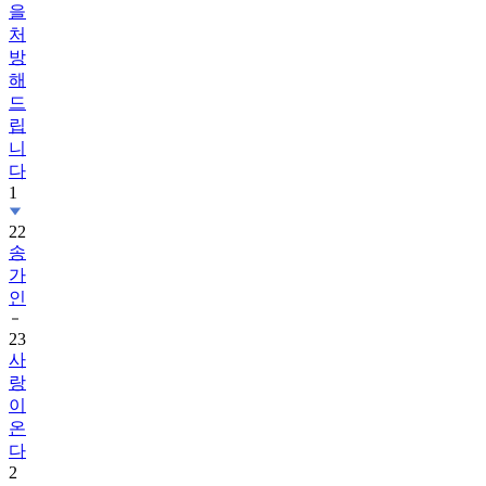
을
처
방
해
드
립
니
다
1
22
송
가
인
23
사
랑
이
온
다
2