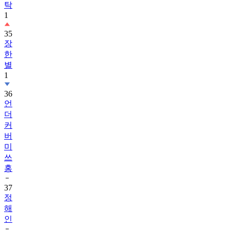
탁
1
35
장
한
별
1
36
언
더
커
버
미
쓰
홍
37
정
해
인