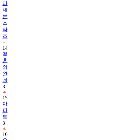
타
세
븐
스
타
즈
14
결
혼
의
완
성
3
15
아
파
트
3
16