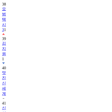
38
모
범
택
시
3
1
39
김
지
원
1
40
멋
진
신
세
계
41
신