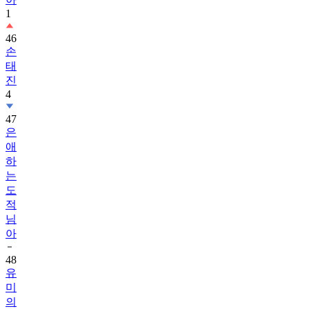
1
46
손
태
진
4
47
은
애
하
는
도
적
님
아
48
유
미
의