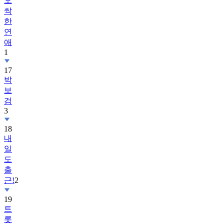
오
싹
한
연
애
1
17
박
보
검
3
18
내
일
도
출
근!
2
19
트
롯