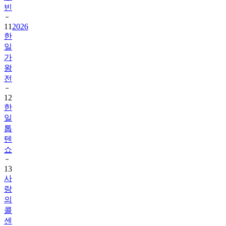
빈
11
2026
한
일
가
왕
전
12
한
일
톱
텐
쇼
13
사
랑
의
콜
센