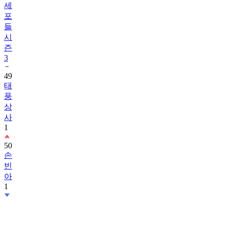
세
포
들
시
즌
3
49
태
풍
상
사
1
50
손
빈
아
1