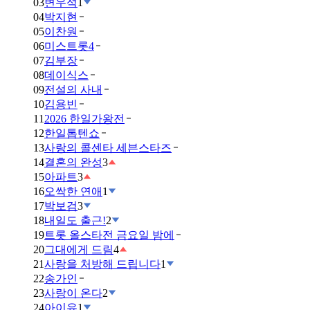
03
변우석
1
04
박지현
05
이찬원
06
미스트롯4
07
김부장
08
데이식스
09
전설의 사내
10
김용빈
11
2026 한일가왕전
12
한일톱텐쇼
13
사랑의 콜센타 세븐스타즈
14
결혼의 완성
3
15
아파트
3
16
오싹한 연애
1
17
박보검
3
18
내일도 출근!
2
19
트롯 올스타전 금요일 밤에
20
그대에게 드림
4
21
사랑을 처방해 드립니다
1
22
송가인
23
사랑이 온다
2
24
아이유
1