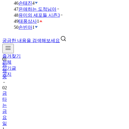
46
손태진
4
47
은애하는 도적님아
48
유미의 세포들 시즌3
49
태풍상사
1
50
손빈아
1
궁금한 내용을 검색해보세요
즐겨찾기
01
전체
임
인기글
영
공지
웅
02
금
타
는
금
요
일