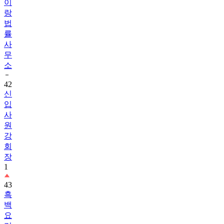
이
랑
법
률
사
무
소
42
신
입
사
원
강
회
장
1
43
흑
백
요