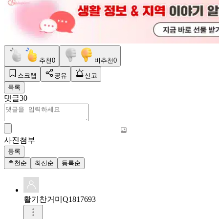
추천
0
비추천
0
스크랩
공유
신고
목록
댓글
30
사진첨부
등록
추천순
최신순
등록순
활기찬거미Q1817693