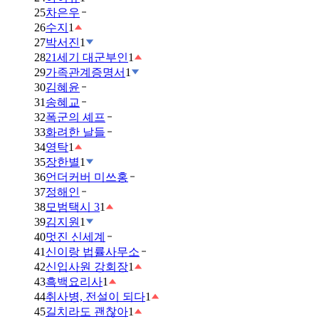
25
차은우
26
수지
1
27
박서진
1
28
21세기 대군부인
1
29
가족관계증명서
1
30
김혜윤
31
송혜교
32
폭군의 셰프
33
화려한 날들
34
영탁
1
35
장한별
1
36
언더커버 미쓰홍
37
정해인
38
모범택시 3
1
39
김지원
1
40
멋진 신세계
41
신이랑 법률사무소
42
신입사원 강회장
1
43
흑백요리사
1
44
취사병, 전설이 되다
1
45
길치라도 괜찮아
1