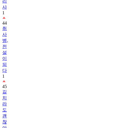
리
사
1
44
취
사
병,
전
설
이
되
다
1
45
길
치
라
도
괜
찮
아