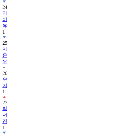
24
아
이
유
1
25
차
은
우
26
수
지
1
27
박
서
진
1