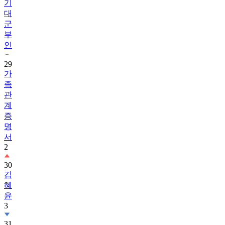
기
대
군
부
인
29
가
족
관
계
증
명
서
2
30
김
혜
윤
3
31