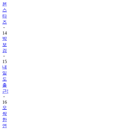
븐
스
타
즈
14
박
보
검
15
내
일
도
출
근!
16
오
싹
한
연