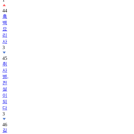
44
흑
백
요
리
사
3
45
취
사
병,
전
설
이
되
다
3
46
길