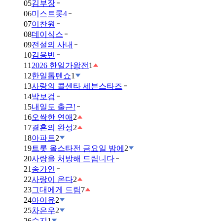
05
김부장
06
미스트롯4
07
이찬원
08
데이식스
09
전설의 사내
10
김용빈
11
2026 한일가왕전
1
12
한일톱텐쇼
1
13
사랑의 콜센타 세븐스타즈
14
박보검
15
내일도 출근!
16
오싹한 연애
2
17
결혼의 완성
2
18
아파트
2
19
트롯 올스타전 금요일 밤에
2
20
사랑을 처방해 드립니다
21
송가인
22
사랑이 온다
2
23
그대에게 드림
7
24
아이유
2
25
차은우
2
26
수지
1