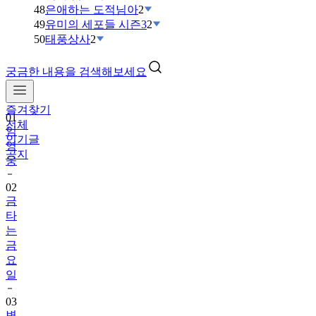
48
은애하는 도적님아
2
49
유미의 세포들 시즌3
2
50
태풍상사
2
궁금한 내용을 검색해보세요
즐겨찾기
01
전체
임
인기글
영
공지
웅
02
금
타
는
금
요
일
03
변