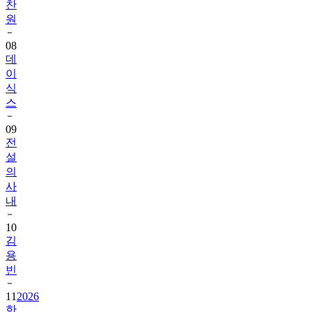
찬
원
08
데
이
식
스
09
전
설
의
사
내
10
김
용
빈
11
2026
한