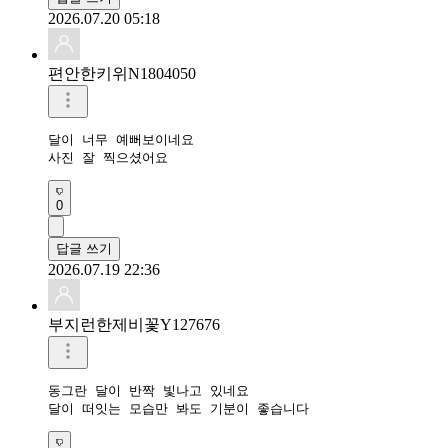
2026.07.20 05:18
편안한키위N1804050
달이 너무 예뻐보이네요

사진 잘 찍으셨어요
0
답글 쓰기
2026.07.19 22:36
부지런한제비꽃Y127676
동그란 달이 반짝 빛나고 있네요

달이 떠잇는 모습만 봐도 기분이 좋습니다