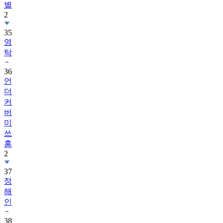
별
2
35
영
탁
36
언
더
커
버
미
쓰
홍
2
37
정
해
인
38