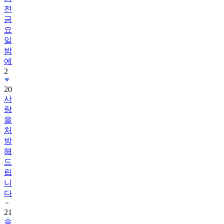
전
금
요
일
밤
에
2
20
사
랑
을
처
방
해
드
립
니
다
21
송