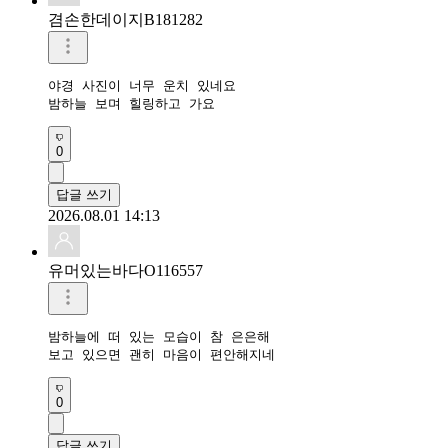
겸손한데이지B181282
야경 사진이 너무 운치 있네요

밤하늘 보며 힐링하고 가요
0
답글 쓰기
2026.08.01 14:13
유머있는바다O116557
밤하늘에 떠 있는 모습이 참 은은해

보고 있으면 괜히 마음이 편안해지네
0
답글 쓰기