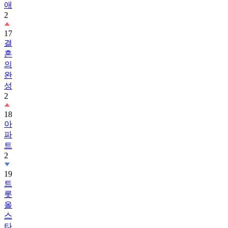
애
2
17
결
혼
의
완
성
2
18
아
파
트
2
19
트
롯
올
스
타