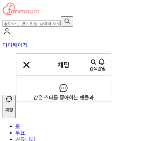
마이페이지
채팅
홈
투표
커뮤니티