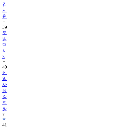
김
지
원
39
모
범
택
시
3
40
신
입
사
원
강
회
장
7
41