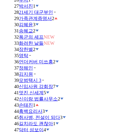
27
박서진
1
28
21세기 대군부인
29
가족관계증명서
2
30
김혜윤
3
31
송혜교
2
32
폭군의 셰프
NEW
33
화려한 날들
NEW
34
장한별
2
35
영탁
36
언더커버 미쓰홍
2
37
정해인
38
김지원
39
모범택시 3
40
신입사원 강회장
7
41
멋진 신세계
5
42
신이랑 법률사무소
2
43
손태진
1
44
흑백요리사
3
45
취사병, 전설이 되다
3
46
길치라도 괜찮아
1
47
닥터 섬보이
4