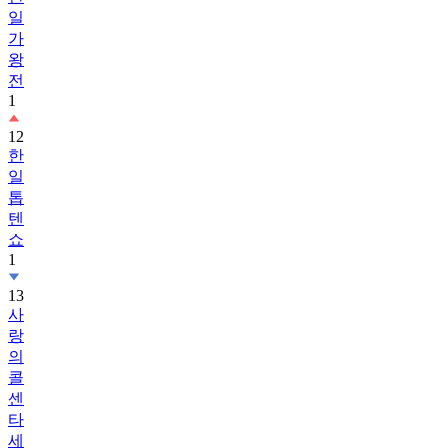
일
가
왕
전
1
12
한
일
톱
텐
쇼
1
13
사
랑
의
콜
센
타
세