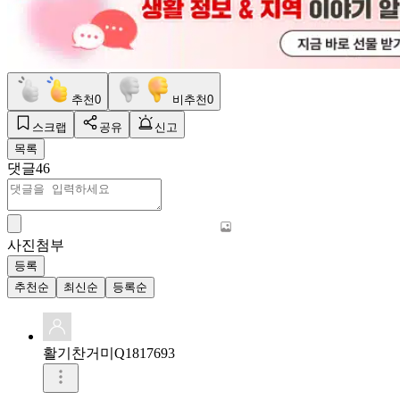
추천
0
비추천
0
스크랩
공유
신고
목록
댓글
46
사진첨부
등록
추천순
최신순
등록순
활기찬거미Q1817693