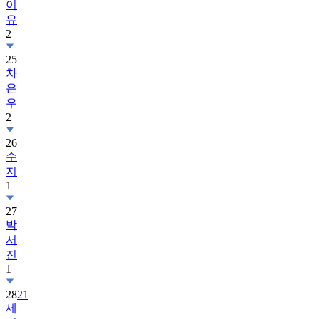
이
유
2
25
차
은
우
2
26
수
지
1
27
박
서
진
1
28
21
세