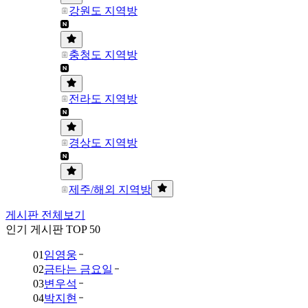
강원도 지역방
충청도 지역방
전라도 지역방
경상도 지역방
제주/해외 지역방
게시판 전체보기
인기 게시판 TOP 50
01
임영웅
02
금타는 금요일
03
변우석
04
박지현