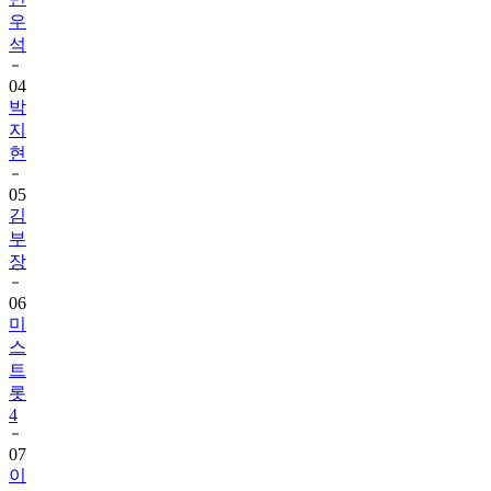
우
석
04
박
지
현
05
김
부
장
06
미
스
트
롯
4
07
이