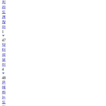
치
라
도
괜
찮
아
1
47
닥
터
섬
보
이
4
48
은
애
하
는
도