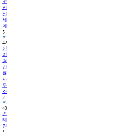
멋
진
신
세
계
5
42
신
이
랑
법
률
사
무
소
2
43
손
태
진
1