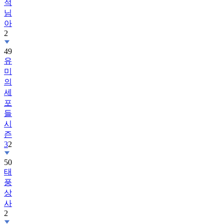
적
님
아
2
49
유
미
의
세
포
들
시
즌
3
2
50
태
풍
상
사
2