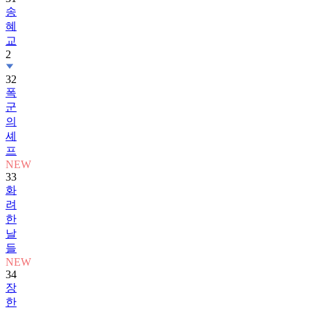
송
혜
교
2
32
폭
군
의
셰
프
NEW
33
화
려
한
날
들
NEW
34
장
한