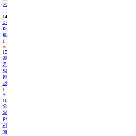
즈
14
아
파
트
1
15
결
혼
의
완
성
1
16
오
싹
한
연
애