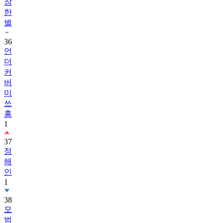
장
한
별
36
언
더
커
버
미
쓰
홍
1
37
정
해
인
1
38
모
범