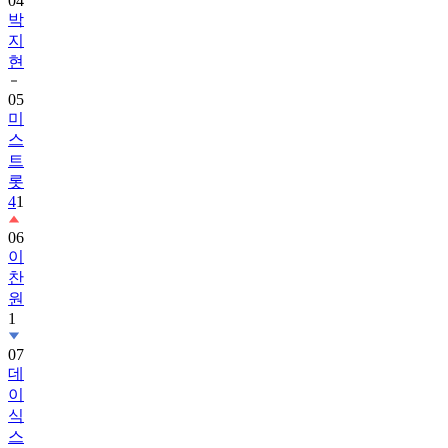
04
박
지
현
05
미
스
트
롯
4
1
06
이
찬
원
1
07
데
이
식
스