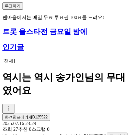
투표하기
팬마음에서는
매일
무료 투표권
100
표를 드려요!
트롯 올스타전 금요일 밤에
인기글
[
전체
]
역시는 역시 송가인님의 무대
였어요
화려한프레리개D125522
2025.07.16 23:29
조회
27
추천
0
스크랩
0