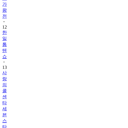
가
왕
전
12
한
일
톱
텐
쇼
13
사
랑
의
콜
센
타
세
븐
스
타