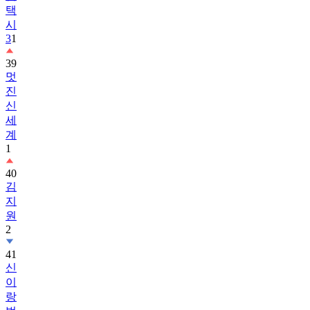
택
시
3
1
39
멋
진
신
세
계
1
40
김
지
원
2
41
신
이
랑