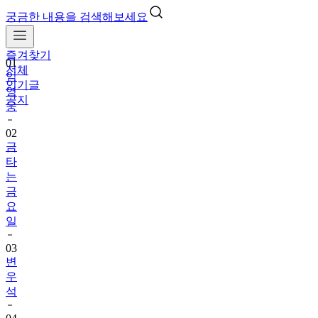
궁금한 내용을 검색해보세요
즐겨찾기
01
전체
임
인기글
영
공지
웅
02
금
타
는
금
요
일
03
변
우
석