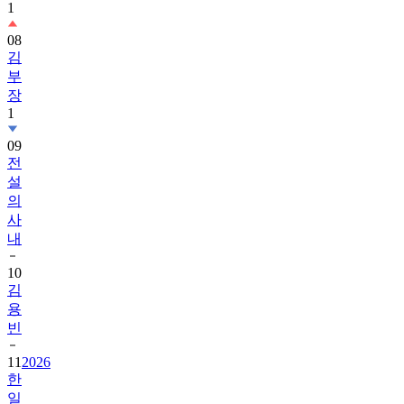
1
08
김
부
장
1
09
전
설
의
사
내
10
김
용
빈
11
2026
한
일