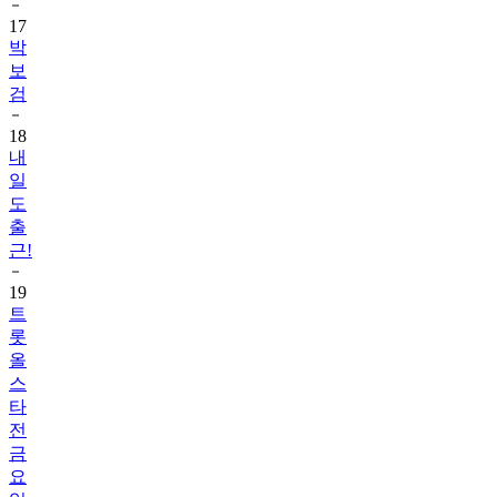
17
박
보
검
18
내
일
도
출
근!
19
트
롯
올
스
타
전
금
요