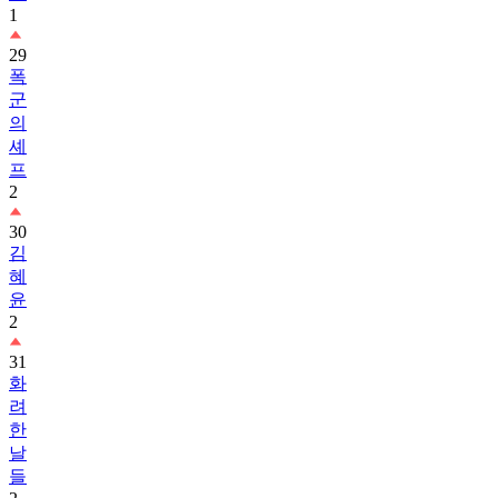
1
29
폭
군
의
셰
프
2
30
김
혜
윤
2
31
화
려
한
날
들