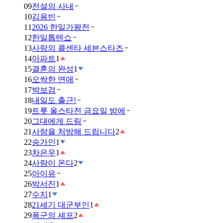
09
전설의 사내
10
김용빈
11
2026 한일가왕전
12
한일톱텐쇼
13
사랑의 콜센타 세븐스타즈
14
아파트
1
15
결혼의 완성
1
16
오싹한 연애
17
박보검
18
내일도 출근!
19
트롯 올스타전 금요일 밤에
20
그대에게 드림
21
사랑을 처방해 드립니다
2
22
송가인
1
23
차은우
1
24
사랑이 온다
2
25
아이유
26
박서진
1
27
수지
1
28
21세기 대군부인
1
29
폭군의 셰프
2