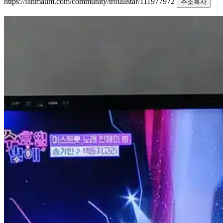
https://fanmaum.com/community/trotallstar/111977972
주소복사