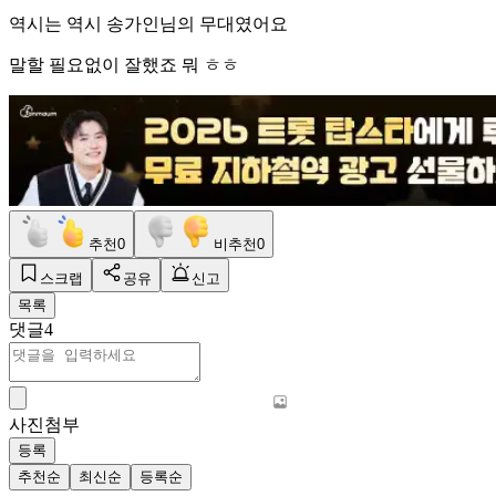
역시는 역시 송가인님의 무대였어요
말할 필요없이 잘했죠 뭐 ㅎㅎ
추천
0
비추천
0
스크랩
공유
신고
목록
댓글
4
사진첨부
등록
추천순
최신순
등록순