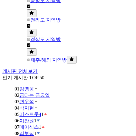
충청도 지역방
전라도 지역방
경상도 지역방
제주/해외 지역방
게시판 전체보기
인기 게시판 TOP 50
01
임영웅
02
금타는 금요일
03
변우석
04
박지현
05
미스트롯4
1
06
이찬원
1
07
데이식스
1
08
김부장
1