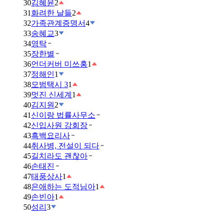
30
김혜윤
2
31
화려한 날들
2
32
가족관계증명서
4
33
송혜교
3
34
영탁
35
장한별
36
언더커버 미쓰홍
1
37
정해인
1
38
모범택시 3
1
39
멋진 신세계
1
40
김지원
2
41
신이랑 법률사무소
42
신입사원 강회장
43
흑백요리사
44
취사병, 전설이 되다
45
길치라도 괜찮아
46
손태진
47
태풍상사
1
48
은애하는 도적님아
1
49
손빈아
1
50
성리
3