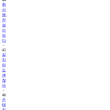
취
사
병,
전
설
이
되
다
45
길
치
라
도
괜
찮
아
46
손
태
진