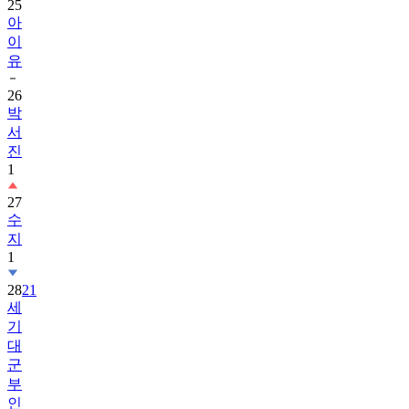
25
아
이
유
26
박
서
진
1
27
수
지
1
28
21
세
기
대
군
부
인