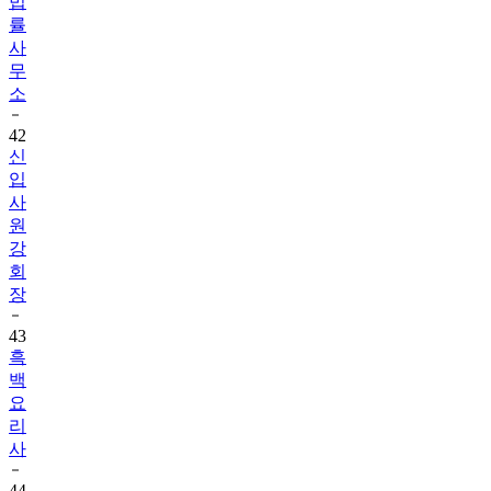
법
률
사
무
소
42
신
입
사
원
강
회
장
43
흑
백
요
리
사
44