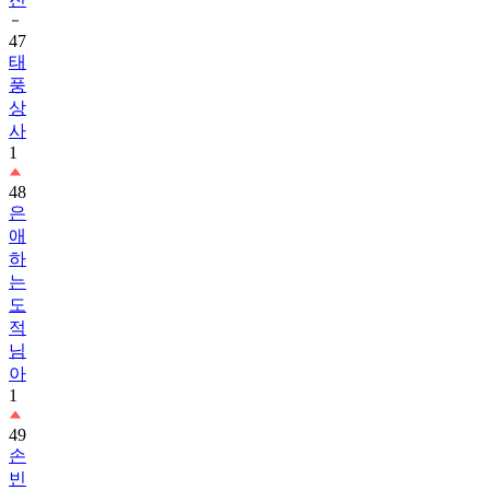
47
태
풍
상
사
1
48
은
애
하
는
도
적
님
아
1
49
손
빈