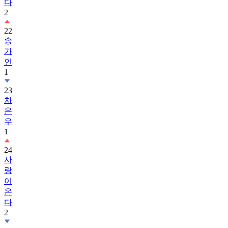
다
2
22
송
가
인
1
23
차
은
우
1
24
사
랑
이
온
다
2