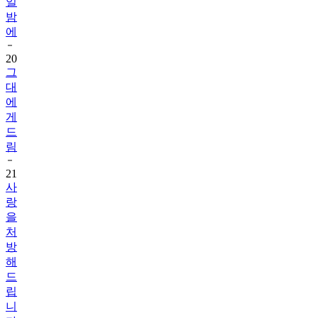
일
밤
에
20
그
대
에
게
드
림
21
사
랑
을
처
방
해
드
립
니