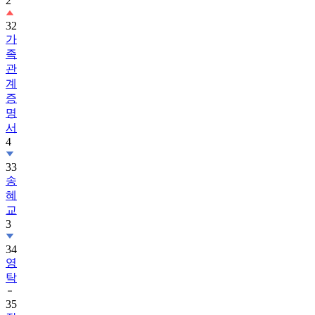
2
32
가
족
관
계
증
명
서
4
33
송
혜
교
3
34
영
탁
35