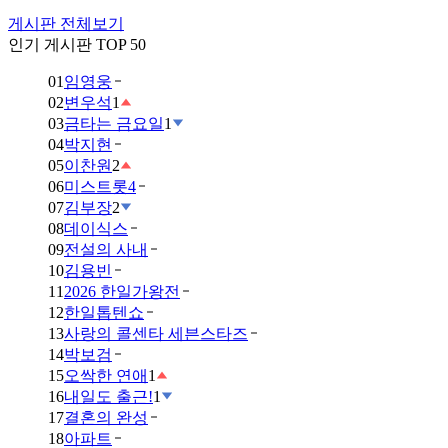
게시판 전체보기
인기 게시판 TOP 50
01
임영웅
02
변우석
1
03
금타는 금요일
1
04
박지현
05
이찬원
2
06
미스트롯4
07
김부장
2
08
데이식스
09
전설의 사내
10
김용빈
11
2026 한일가왕전
12
한일톱텐쇼
13
사랑의 콜센타 세븐스타즈
14
박보검
15
오싹한 연애
1
16
내일도 출근!
1
17
결혼의 완성
18
아파트