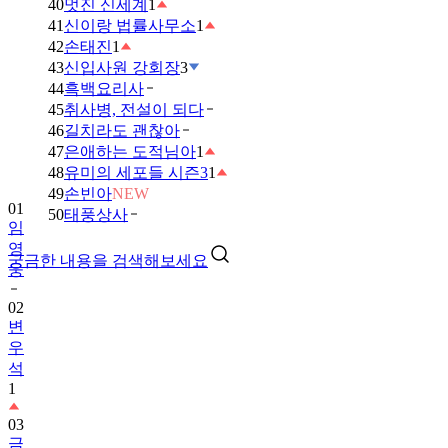
40
멋진 신세계
1
41
신이랑 법률사무소
1
42
손태진
1
43
신입사원 강회장
3
44
흑백요리사
45
취사병, 전설이 되다
46
길치라도 괜찮아
47
은애하는 도적님아
1
48
유미의 세포들 시즌3
1
49
손빈아
NEW
01
50
태풍상사
임
영
궁금한 내용을 검색해보세요
웅
02
변
우
석
1
03
금