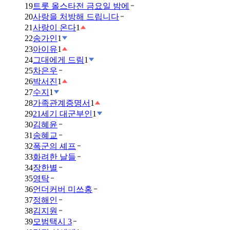
19
트롯 올스타전 금요일 밤에
20
사랑을 처방해 드립니다
21
사랑이 온다
1
22
송가인
1
23
아이유
1
24
그대에게 드림
1
25
차은우
26
박서진
1
27
수지
1
28
가족관계증명서
1
29
21세기 대군부인
1
30
김혜윤
31
송혜교
32
폭군의 셰프
33
화려한 날들
34
장한별
35
영탁
36
언더커버 미쓰홍
37
정해인
38
김지원
39
모범택시 3