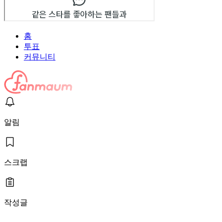
홈
투표
커뮤니티
알림
스크랩
작성글