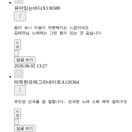
유머있는바다X136588
듣다 보니 마음이 차분해지는 느낌이네요

김태연님 노래에는 그런 힘이 있는 것 같습니다
0
답글 쓰기
2026.06.02 13:27
따뜻한포메그라네이트A126364
유진양 선곡을 참 잘합니다. 선곡한 노래 소화 매우 잘하구요 
0
답글 쓰기