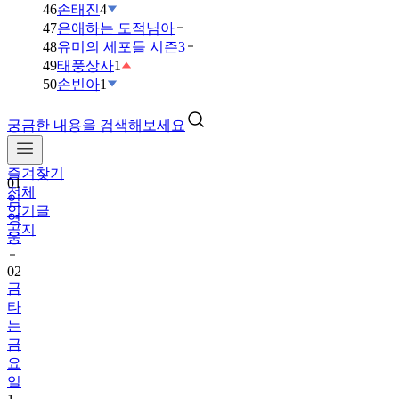
46
손태진
4
47
은애하는 도적님아
48
유미의 세포들 시즌3
49
태풍상사
1
50
손빈아
1
궁금한 내용을 검색해보세요
즐겨찾기
01
전체
임
인기글
영
공지
웅
02
금
타
는
금
요
일