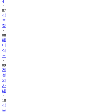
4
07
김
부
장
08
데
이
식
스
09
전
설
의
사
내
10
김
용