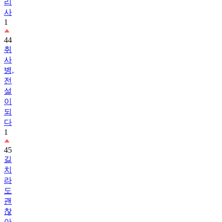
리
사
1
44
취
사
병,
전
설
이
되
다
1
45
길
치
라
도
괜
찮
아