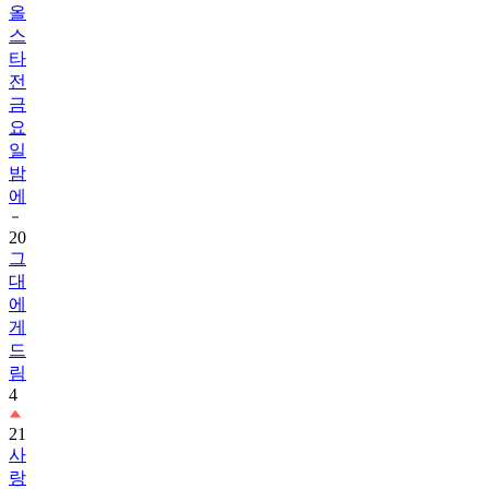
올
스
타
전
금
요
일
밤
에
20
그
대
에
게
드
림
4
21
사
랑