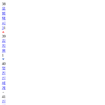
38
모
범
택
시
3
1
39
김
지
원
1
40
멋
진
신
세
계
41
신