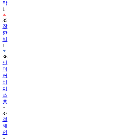
탁
1
35
장
한
별
1
36
언
더
커
버
미
쓰
홍
37
정
해
인