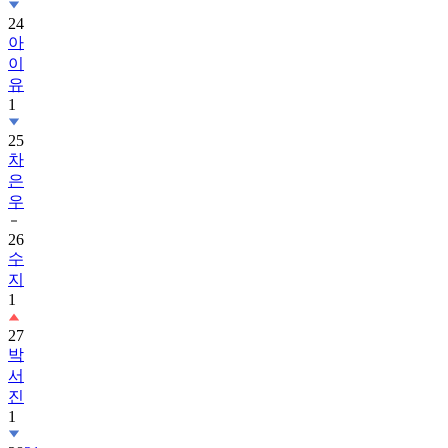
24
아
이
유
1
25
차
은
우
26
수
지
1
27
박
서
진
1