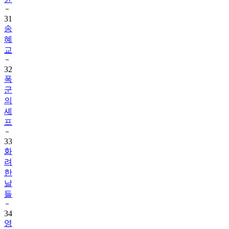
31
송
혜
교
32
폭
군
의
셰
프
33
화
려
한
날
들
34
영