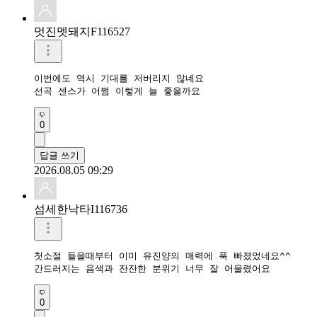
멋진멧돼지F116527
이번에도 역시 기대를 저버리지 않네요

선곡 센스가 어쩜 이렇게 늘 좋을까요
0
답글 쓰기
2026.08.05 09:29
섬세한낙타I116736
첫소절 들을때부터 이미 유진양의 매력에 푹 빠졌었네요^^

간드러지는 음색과 잔잔한 분위기 너무 잘 어울렸어요
0