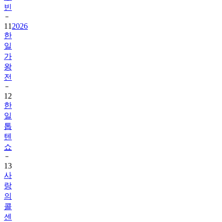
빈
11
2026
한
일
가
왕
전
12
한
일
톱
텐
쇼
13
사
랑
의
콜
센