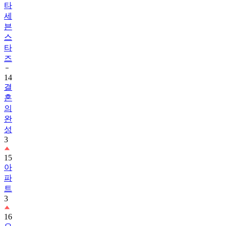
타
세
븐
스
타
즈
14
결
혼
의
완
성
3
15
아
파
트
3
16