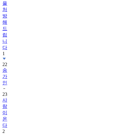
을
처
방
해
드
립
니
다
1
22
송
가
인
23
사
랑
이
온
다
2