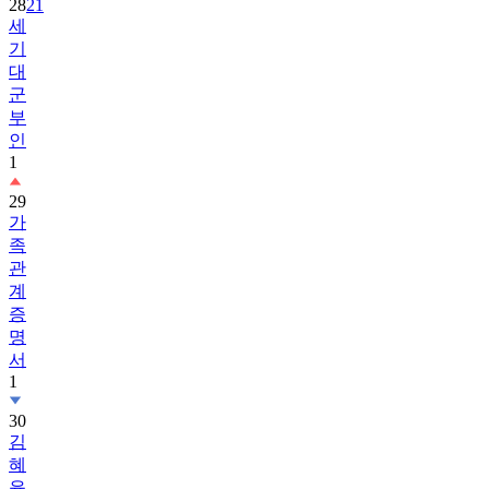
28
21
세
기
대
군
부
인
1
29
가
족
관
계
증
명
서
1
30
김
혜
윤