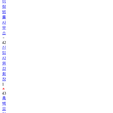
이
랑
법
률
사
무
소
42
신
입
사
원
강
회
장
1
43
흑
백
요