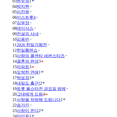
03
변우석
1
04
박지현
05
이찬원
06
미스트롯4
07
김부장
08
데이식스
09
전설의 사내
10
김용빈
11
2026 한일가왕전
12
한일톱텐쇼
13
사랑의 콜센타 세븐스타즈
14
결혼의 완성
3
15
아파트
3
16
오싹한 연애
1
17
박보검
3
18
내일도 출근!
2
19
트롯 올스타전 금요일 밤에
20
그대에게 드림
4
21
사랑을 처방해 드립니다
1
22
송가인
23
사랑이 온다
2
24
아이유
1