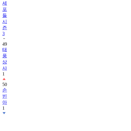
세
포
들
시
즌
3
49
태
풍
상
사
1
50
손
빈
아
1