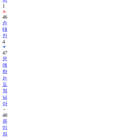
1
46
손
태
진
4
47
은
애
하
는
도
적
님
아
48
유
미
의