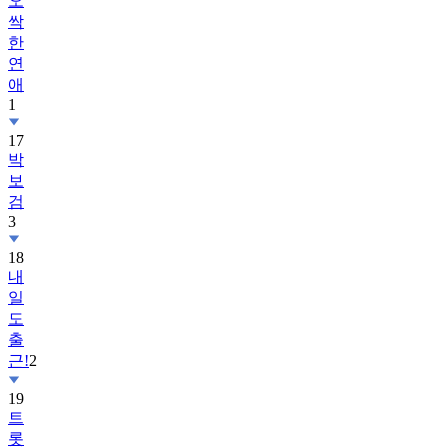
오
싹
한
연
애
1
17
박
보
검
3
18
내
일
도
출
근!
2
19
트
롯