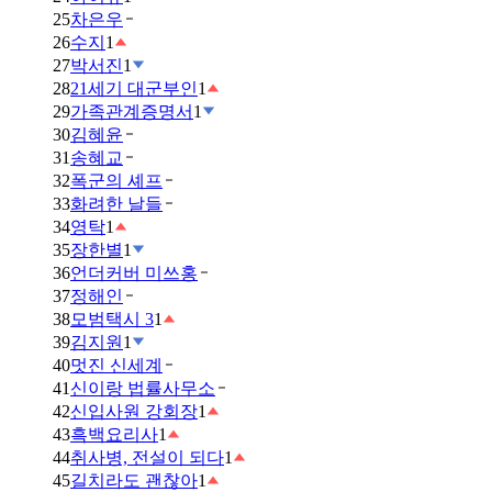
25
차은우
26
수지
1
27
박서진
1
28
21세기 대군부인
1
29
가족관계증명서
1
30
김혜윤
31
송혜교
32
폭군의 셰프
33
화려한 날들
34
영탁
1
35
장한별
1
36
언더커버 미쓰홍
37
정해인
38
모범택시 3
1
39
김지원
1
40
멋진 신세계
41
신이랑 법률사무소
42
신입사원 강회장
1
43
흑백요리사
1
44
취사병, 전설이 되다
1
45
길치라도 괜찮아
1