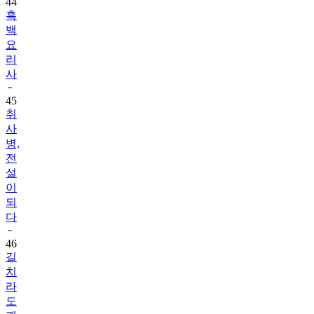
44
흑
백
요
리
사
45
취
사
병,
전
설
이
되
다
46
길
치
라
도