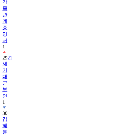
가
족
관
계
증
명
서
1
29
21
세
기
대
군
부
인
1
30
김
혜
윤