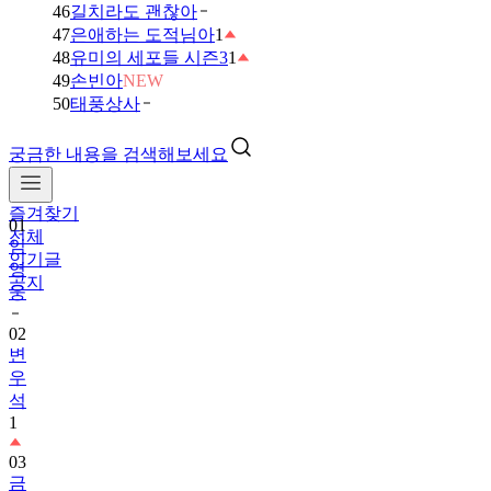
46
길치라도 괜찮아
47
은애하는 도적님아
1
48
유미의 세포들 시즌3
1
49
손빈아
NEW
50
태풍상사
궁금한 내용을 검색해보세요
즐겨찾기
01
전체
임
인기글
영
공지
웅
02
변
우
석
1
03
금