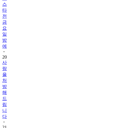
스
타
전
금
요
일
밤
에
20
사
랑
을
처
방
해
드
립
니
다
21