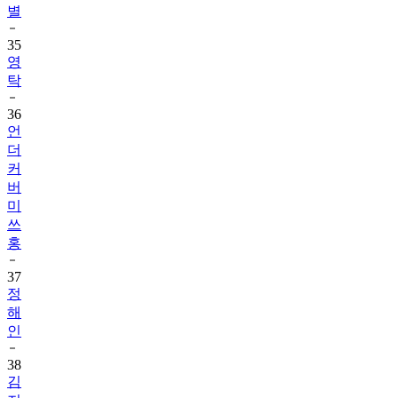
별
35
영
탁
36
언
더
커
버
미
쓰
홍
37
정
해
인
38
김