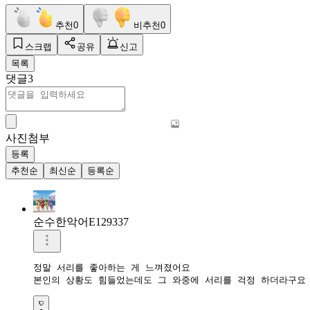
추천
0
비추천
0
스크랩
공유
신고
목록
댓글
3
사진첨부
등록
추천순
최신순
등록순
순수한악어E129337
정말 서리를 좋아하는 게 느껴졌어요

본인의 상황도 힘들었는데도 그 와중에 서리를 걱정 하더라구요