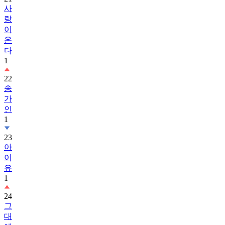
사
랑
이
온
다
1
22
송
가
인
1
23
아
이
유
1
24
그
대