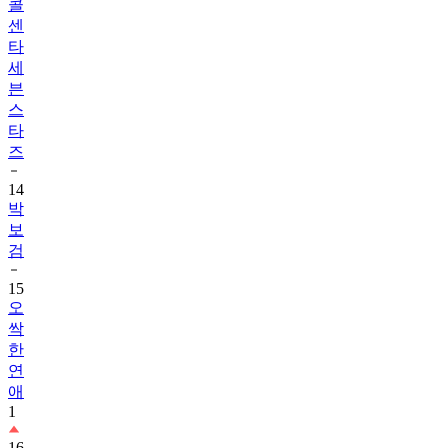
콜
센
타
세
븐
스
타
즈
14
박
보
검
15
오
싹
한
연
애
1
16