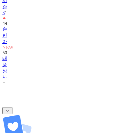
시
즌
3
1
49
손
빈
아
NEW
50
태
풍
상
사