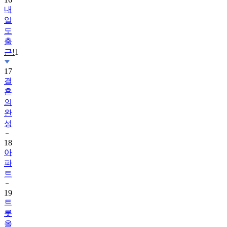
내
일
도
출
근!
1
17
결
혼
의
완
성
18
아
파
트
19
트
롯
올