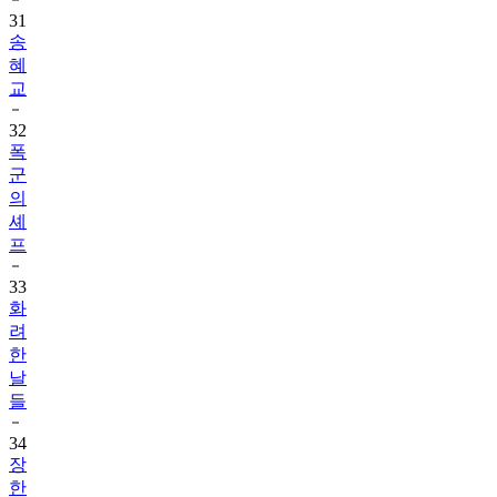
31
송
혜
교
32
폭
군
의
셰
프
33
화
려
한
날
들
34
장
한