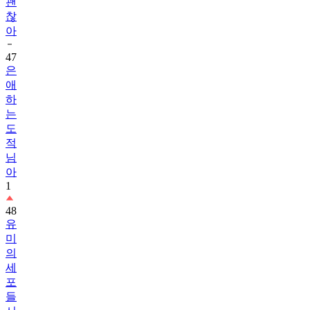
괜
찮
아
47
은
애
하
는
도
적
님
아
1
48
유
미
의
세
포
들