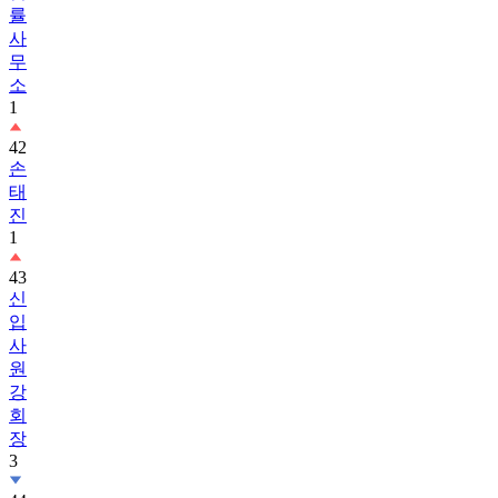
률
사
무
소
1
42
손
태
진
1
43
신
입
사
원
강
회
장
3