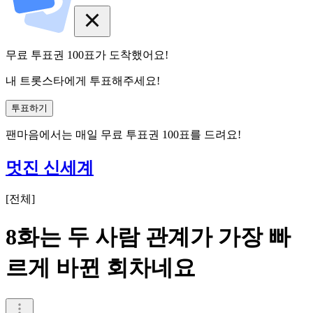
무료 투표권
100
표
가 도착했어요!
내 트롯스타에게 투표해주세요!
투표하기
팬마음에서는
매일
무료 투표권
100
표를 드려요!
멋진 신세계
[
전체
]
8화는 두 사람 관계가 가장 빠
르게 바뀐 회차네요