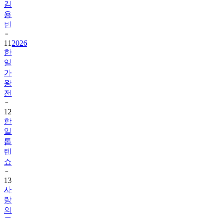
김
용
빈
11
2026
한
일
가
왕
전
12
한
일
톱
텐
쇼
13
사
랑
의