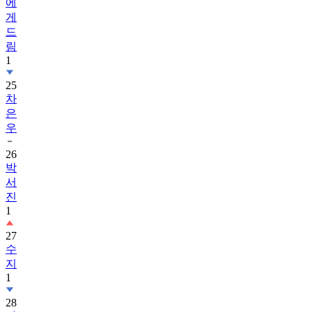
에
게
드
림
1
25
차
은
우
26
박
서
진
1
27
수
지
1
28