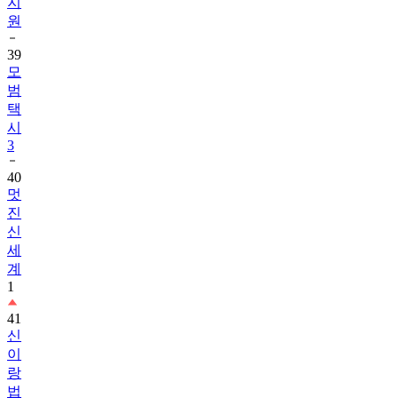
지
원
39
모
범
택
시
3
40
멋
진
신
세
계
1
41
신
이
랑
법