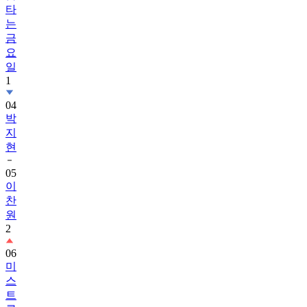
타
는
금
요
일
1
04
박
지
현
05
이
찬
원
2
06
미
스
트