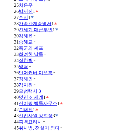
25
차은우
26
박서진
1
27
수지
1
28
가족관계증명서
1
29
21세기 대군부인
1
30
김혜윤
31
송혜교
32
폭군의 셰프
33
화려한 날들
34
장한별
35
영탁
36
언더커버 미쓰홍
37
정해인
38
김지원
39
모범택시 3
40
멋진 신세계
1
41
신이랑 법률사무소
1
42
손태진
1
43
신입사원 강회장
3
44
흑백요리사
45
취사병, 전설이 되다