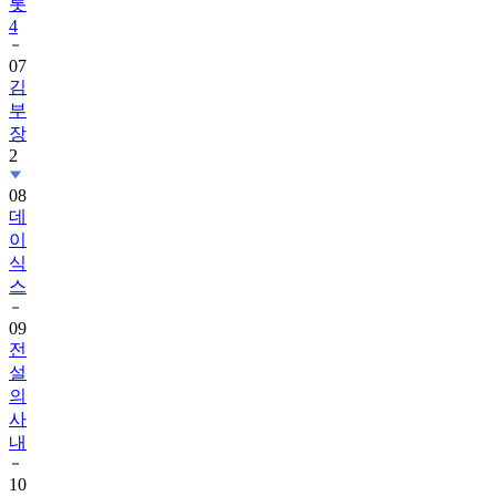
롯
4
07
김
부
장
2
08
데
이
식
스
09
전
설
의
사
내
10