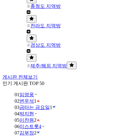
충청도 지역방
전라도 지역방
경상도 지역방
제주/해외 지역방
게시판 전체보기
인기 게시판 TOP 50
01
임영웅
02
변우석
1
03
금타는 금요일
1
04
박지현
05
이찬원
2
06
미스트롯4
07
김부장
2