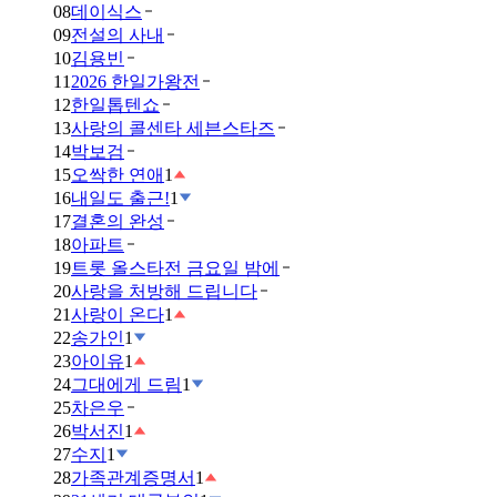
08
데이식스
09
전설의 사내
10
김용빈
11
2026 한일가왕전
12
한일톱텐쇼
13
사랑의 콜센타 세븐스타즈
14
박보검
15
오싹한 연애
1
16
내일도 출근!
1
17
결혼의 완성
18
아파트
19
트롯 올스타전 금요일 밤에
20
사랑을 처방해 드립니다
21
사랑이 온다
1
22
송가인
1
23
아이유
1
24
그대에게 드림
1
25
차은우
26
박서진
1
27
수지
1
28
가족관계증명서
1