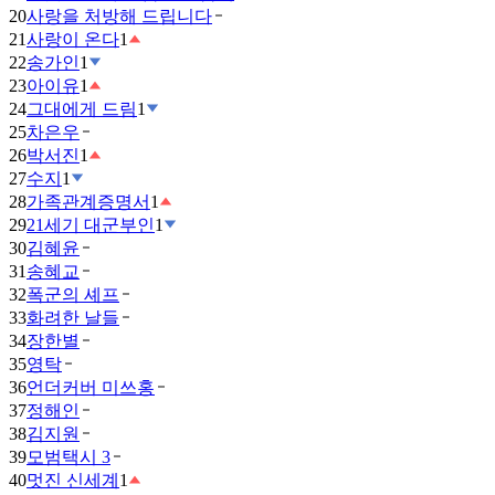
20
사랑을 처방해 드립니다
21
사랑이 온다
1
22
송가인
1
23
아이유
1
24
그대에게 드림
1
25
차은우
26
박서진
1
27
수지
1
28
가족관계증명서
1
29
21세기 대군부인
1
30
김혜윤
31
송혜교
32
폭군의 셰프
33
화려한 날들
34
장한별
35
영탁
36
언더커버 미쓰홍
37
정해인
38
김지원
39
모범택시 3
40
멋진 신세계
1