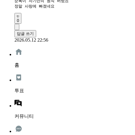
순록이 자기만의 원칙 버렸죠

정말 사랑에 빠졌네요
0
답글 쓰기
2026.05.12 22:56
홈
투표
커뮤니티