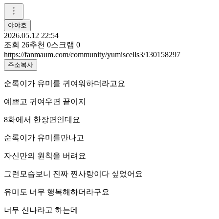
야야호
2026.05.12 22:54
조회
26
추천
0
스크랩
0
https://fanmaum.com/community/yumiscells3/130158297
주소복사
순록이가 유미를 귀여워하더라고요
예쁘고 귀여우면 끝이지
8화에서 한장면인데요
순록이가 유미를만나고
자신만의 원칙을 버려요
그런모습보니 진짜 찐사랑이다 싶었어요
유미도 너무 행복해하더라구요
너무 신나라고 하는데