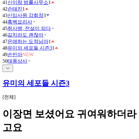
41
신이랑 법률사무소
1
42
손태진
1
43
신입사원 강회장
3
44
흑백요리사
45
취사병, 전설이 되다
46
길치라도 괜찮아
47
은애하는 도적님아
1
48
유미의 세포들 시즌3
1
49
손빈아
NEW
50
태풍상사
유미의 세포들 시즌3
[
전체
]
이장면 보셨어요 귀여워하더라
고요