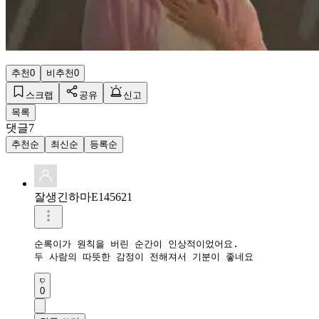
추천
0
비추천
0
스크랩
공유
신고
목록
댓글
7
추천순
최신순
등록순
잘생긴하마E145621
순록이가 원칙을 버린 순간이 인상적이었어요.

두 사람의 따뜻한 감정이 전해져서 기분이 좋네요
0