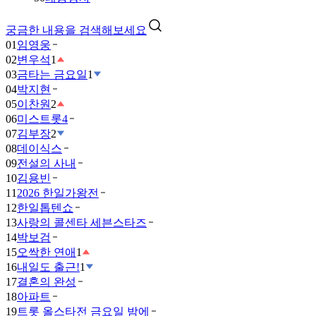
궁금한 내용을 검색해보세요
01
임영웅
02
변우석
1
03
금타는 금요일
1
04
박지현
05
이찬원
2
06
미스트롯4
07
김부장
2
08
데이식스
09
전설의 사내
10
김용빈
11
2026 한일가왕전
12
한일톱텐쇼
13
사랑의 콜센타 세븐스타즈
14
박보검
15
오싹한 연애
1
16
내일도 출근!
1
17
결혼의 완성
18
아파트
19
트롯 올스타전 금요일 밤에