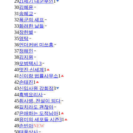
29
21세기 대군부인
1
30
김혜윤
31
송혜교
32
폭군의 셰프
33
화려한 날들
34
장한별
35
영탁
36
언더커버 미쓰홍
37
정해인
38
김지원
39
모범택시 3
40
멋진 신세계
1
41
신이랑 법률사무소
1
42
손태진
1
43
신입사원 강회장
3
44
흑백요리사
45
취사병, 전설이 되다
46
길치라도 괜찮아
47
은애하는 도적님아
1
48
유미의 세포들 시즌3
1
49
손빈아
NEW
50
태풍상사