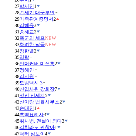
27
박서진
1
28
21세기 대군부인
29
가족관계증명서
2
30
김혜윤
3
31
송혜교
2
32
폭군의 셰프
NEW
33
화려한 날들
NEW
34
장한별
2
35
영탁
36
언더커버 미쓰홍
2
37
정해인
38
김지원
39
모범택시 3
40
신입사원 강회장
7
41
멋진 신세계
5
42
신이랑 법률사무소
2
43
손태진
1
44
흑백요리사
3
45
취사병, 전설이 되다
3
46
길치라도 괜찮아
1
47
닥터 섬보이
4