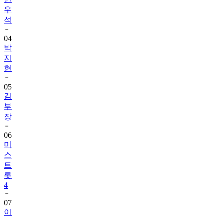
우
석
04
박
지
현
05
김
부
장
06
미
스
트
롯
4
07
이