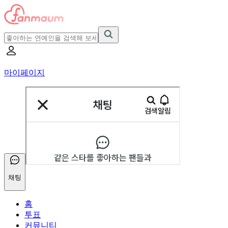
마이페이지
채팅
홈
투표
커뮤니티