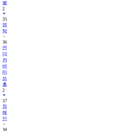
별
2
35
영
탁
36
언
더
커
버
미
쓰
홍
2
37
정
해
인
38