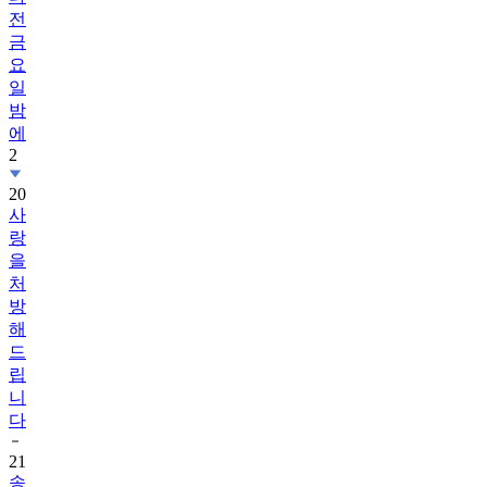
전
금
요
일
밤
에
2
20
사
랑
을
처
방
해
드
립
니
다
21
송