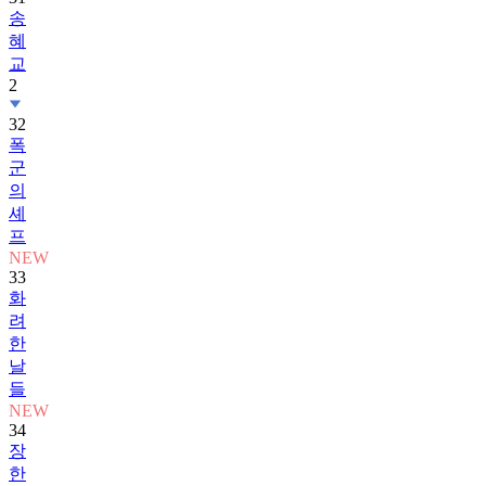
송
혜
교
2
32
폭
군
의
셰
프
NEW
33
화
려
한
날
들
NEW
34
장
한