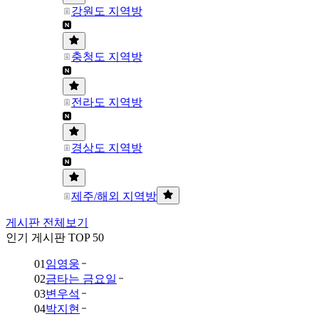
강원도 지역방
충청도 지역방
전라도 지역방
경상도 지역방
제주/해외 지역방
게시판 전체보기
인기 게시판 TOP 50
01
임영웅
02
금타는 금요일
03
변우석
04
박지현