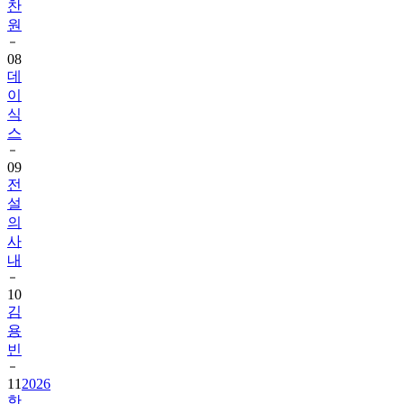
찬
원
08
데
이
식
스
09
전
설
의
사
내
10
김
용
빈
11
2026
한