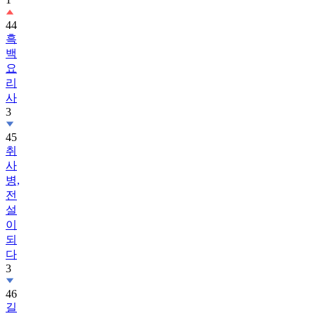
44
흑
백
요
리
사
3
45
취
사
병,
전
설
이
되
다
3
46
길