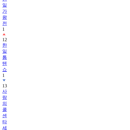
일
가
왕
전
1
12
한
일
톱
텐
쇼
1
13
사
랑
의
콜
센
타
세