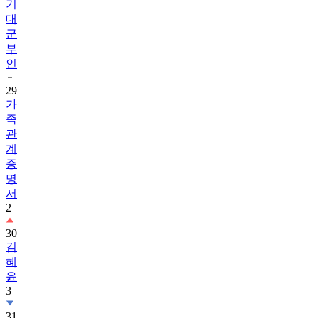
기
대
군
부
인
29
가
족
관
계
증
명
서
2
30
김
혜
윤
3
31