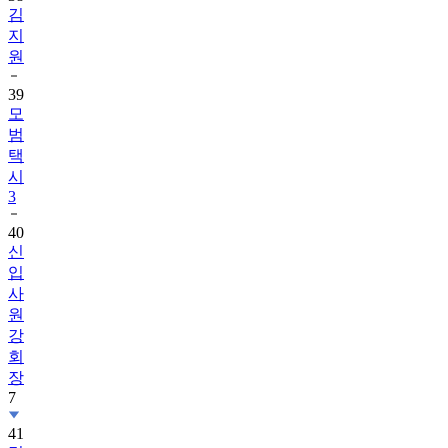
김
지
원
39
모
범
택
시
3
40
신
입
사
원
강
회
장
7
41