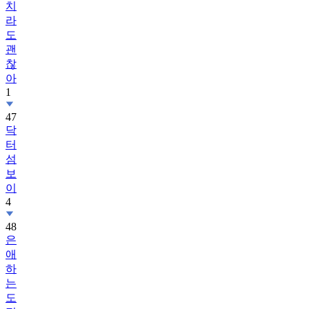
치
라
도
괜
찮
아
1
47
닥
터
섬
보
이
4
48
은
애
하
는
도