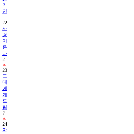
가
인
22
사
랑
이
온
다
2
23
그
대
에
게
드
림
7
24
아