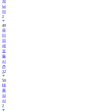
적
님
아
2
49
유
미
의
세
포
들
시
즌
3
2
50
태
풍
상
사
2