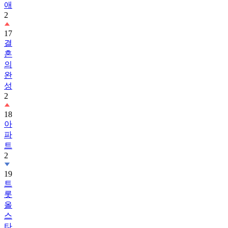
애
2
17
결
혼
의
완
성
2
18
아
파
트
2
19
트
롯
올
스
타