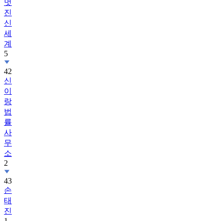
멋
진
신
세
계
5
42
신
이
랑
법
률
사
무
소
2
43
손
태
진
1