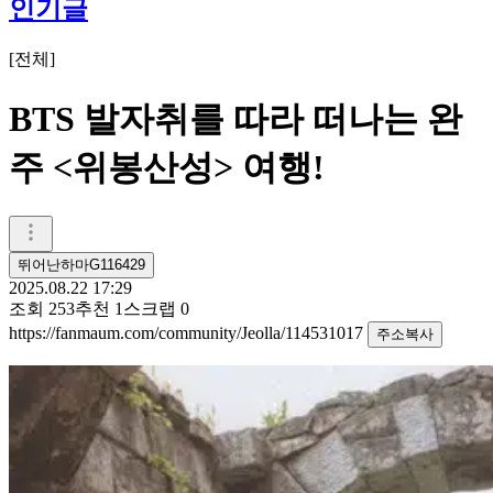
인기글
[
전체
]
BTS 발자취를 따라 떠나는 완
주 <위봉산성> 여행!
뛰어난하마G116429
2025.08.22 17:29
조회
253
추천
1
스크랩
0
https://fanmaum.com/community/Jeolla/114531017
주소복사