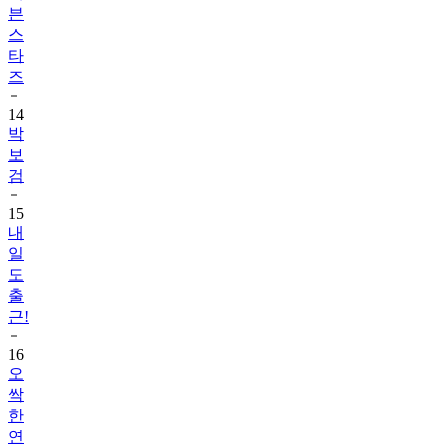
븐
스
타
즈
14
박
보
검
15
내
일
도
출
근!
16
오
싹
한
연