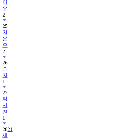
이
유
2
25
차
은
우
2
26
수
지
1
27
박
서
진
1
28
21
세