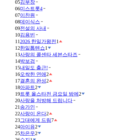
05
김부장
06
미스트롯4
07
이찬원
08
데이식스
09
전설의 사내
10
김용빈
11
2026 한일가왕전
1
12
한일톱텐쇼
1
13
사랑의 콜센타 세븐스타즈
14
박보검
15
내일도 출근!
16
오싹한 연애
2
17
결혼의 완성
2
18
아파트
2
19
트롯 올스타전 금요일 밤에
2
20
사랑을 처방해 드립니다
21
송가인
22
사랑이 온다
2
23
그대에게 드림
7
24
아이유
2
25
차은우
2
26
수지
1