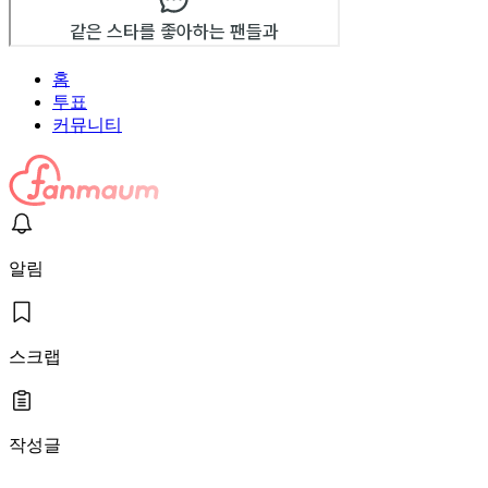
홈
투표
커뮤니티
알림
스크랩
작성글