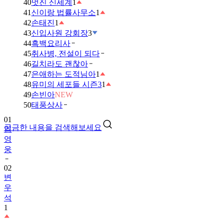
40
멋진 신세계
1
41
신이랑 법률사무소
1
42
손태진
1
43
신입사원 강회장
3
44
흑백요리사
45
취사병, 전설이 되다
46
길치라도 괜찮아
47
은애하는 도적님아
1
48
유미의 세포들 시즌3
1
49
손빈아
NEW
01
50
태풍상사
임
영
궁금한 내용을 검색해보세요
웅
02
변
우
석
1
03
금