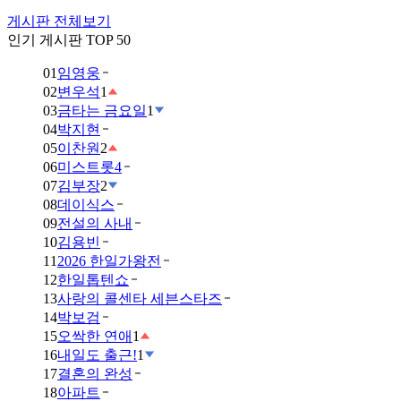
게시판 전체보기
인기 게시판 TOP 50
01
임영웅
02
변우석
1
03
금타는 금요일
1
04
박지현
05
이찬원
2
06
미스트롯4
07
김부장
2
08
데이식스
09
전설의 사내
10
김용빈
11
2026 한일가왕전
12
한일톱텐쇼
13
사랑의 콜센타 세븐스타즈
14
박보검
15
오싹한 연애
1
16
내일도 출근!
1
17
결혼의 완성
18
아파트