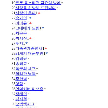
19
트롯 올스타전 금요일 밤에
20
사랑을 처방해 드립니다
21
사랑이 온다
1
22
송가인
1
23
아이유
1
24
그대에게 드림
1
25
차은우
26
박서진
1
27
수지
1
28
가족관계증명서
1
29
21세기 대군부인
1
30
김혜윤
31
송혜교
32
폭군의 셰프
33
화려한 날들
34
장한별
35
영탁
36
언더커버 미쓰홍
37
정해인
38
김지원
39
모범택시 3