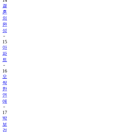
14
결
혼
의
완
성
15
아
파
트
16
오
싹
한
연
애
17
박
보
검