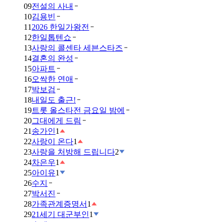
09
전설의 사내
10
김용빈
11
2026 한일가왕전
12
한일톱텐쇼
13
사랑의 콜센타 세븐스타즈
14
결혼의 완성
15
아파트
16
오싹한 연애
17
박보검
18
내일도 출근!
19
트롯 올스타전 금요일 밤에
20
그대에게 드림
21
송가인
1
22
사랑이 온다
1
23
사랑을 처방해 드립니다
2
24
차은우
1
25
아이유
1
26
수지
27
박서진
28
가족관계증명서
1
29
21세기 대군부인
1