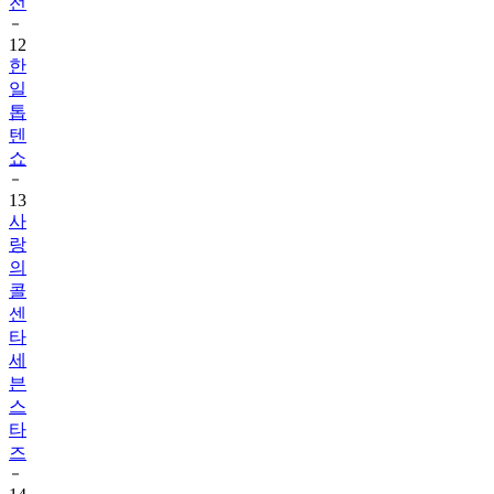
전
12
한
일
톱
텐
쇼
13
사
랑
의
콜
센
타
세
븐
스
타
즈