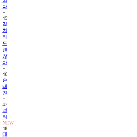
되
다
45
길
치
라
도
괜
찮
아
46
손
태
진
47
성
리
NEW
48
태