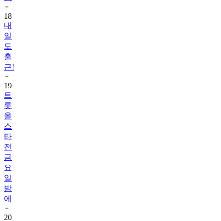
18
내
일
도
출
근!
19
트
롯
올
스
타
전
금
요
일
밤
에
20