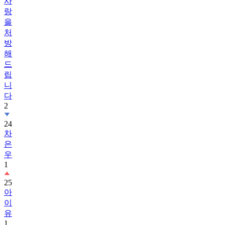
사
랑
을
처
방
해
드
립
니
다
2
24
차
은
우
1
25
아
이
유
1