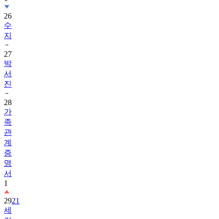
26
수
지
27
박
서
진
28
가
족
관
계
증
명
서
1
29
21
세