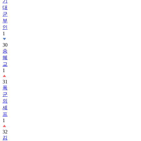
기
대
군
부
인
1
30
송
혜
교
1
31
폭
군
의
셰
프
1
32
김