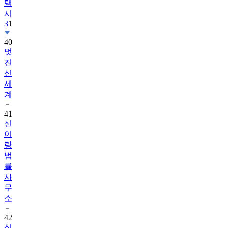
택
시
3
1
40
멋
진
신
세
계
41
신
이
랑
법
률
사
무
소
42
신