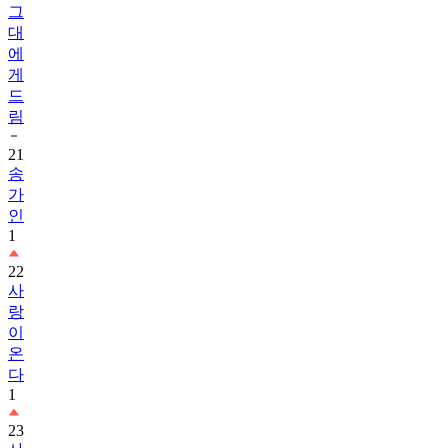
그
대
에
게
드
림
21
송
가
인
1
22
사
랑
이
온
다
1
23