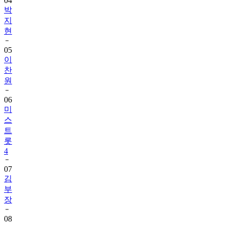
04
박
지
현
05
이
찬
원
06
미
스
트
롯
4
07
김
부
장
08