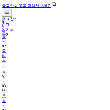
궁금한 내용을 검색해보세요
즐겨찾기
01
전체
임
인기글
영
공지
웅
02
금
타
는
금
요
일
03
변
우
석