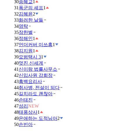
30
송혜교
1
31
폭군의 셰프
1
32
김혜윤
2
33
화려한 날들
34
영탁
35
장한별
36
정해인
1
37
언더커버 미쓰홍
1
38
김지원
1
39
모범택시 3
1
40
멋진 신세계
41
신이랑 법률사무소
42
신입사원 강회장
43
흑백요리사
44
취사병, 전설이 되다
45
길치라도 괜찮아
46
손태진
47
성리
NEW
48
태풍상사
1
49
은애하는 도적님아
2
50
손빈아