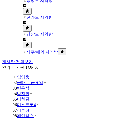
충청도 지역방
전라도 지역방
경상도 지역방
제주/해외 지역방
게시판 전체보기
인기 게시판 TOP 50
01
임영웅
02
금타는 금요일
03
변우석
04
박지현
05
이찬원
06
미스트롯4
07
김부장
08
데이식스