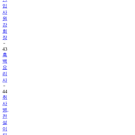
입
사
원
강
회
장
43
흑
백
요
리
사
44
취
사
병,
전
설
이