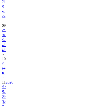
데
이
식
스
09
전
설
의
사
내
10
김
용
빈
11
2026
한
일
가
왕