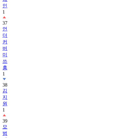
인
1
37
언
더
커
버
미
쓰
홍
1
38
김
지
원
1
39
모
범