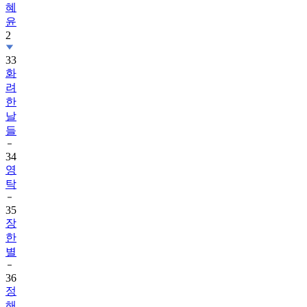
혜
윤
2
33
화
려
한
날
들
34
영
탁
35
장
한
별
36
정
해