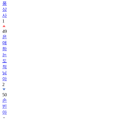
풍
상
사
1
49
은
애
하
는
도
적
님
아
2
50
손
빈
아